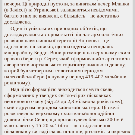
печери. Ці природні пустоти, за винятком печер Млинки
(в Заліссі) та Угринської, залишаються невідомими,
багато з них не виявлені, а більшість – не достатньо
досліджена.
Один із унікальних природних об’єктів, що
досліджувалися автором статті під час археологічних
розвідок навколишньої території Чорткова – це
відслоненя пісковиків, що знаходяться неподалік
мікрорайону Бердо. Вони розміщені на верхньому схилі
правого берега р. Серет, який сформований з аргілітів та
алевролітів чортківського горизонту нижнього девону,
котрий був четвертим геологічним періодом
палеозойської ери (існував у період 419-407 мільйонів
років тому).
Над цією формацією знаходиться смуга скель,
сформованих у твердих світло-сірих пісковиках
неогенового часу (від 23 до 2,3 мільйона років тому),
який є другим періодом кайнозойської ери. Ці скелі
розляглися на верхньому схилі каньйоноподібної
долини річки Серет, що протягнулися близько 200 м й
мають висоту 15-20 м. Тобто – це є відслонення
пісковиків у вигляді скель-останців, розломів та окремих