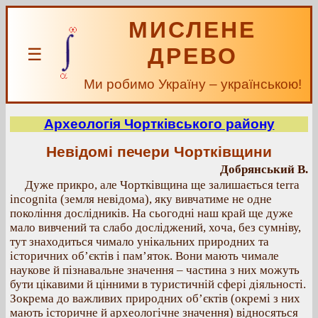
МИСЛЕНЕ
ДРЕВО
☰
Ми робимо Україну – українською!
Археологія Чортківського району
Невідомі печери Чортківщини
Добрянський В.
Дуже прикро, але Чортківщина ще залишається terra
incognita (земля невідома), яку вивчатиме не одне
покоління дослідників. На сьогодні наш край ще дуже
мало вивчений та слабо досліджений, хоча, без сумніву,
тут знаходиться чимало унікальних природних та
історичних об’єктів і пам’яток. Вони мають чимале
наукове й пізнавальне значення – частина з них можуть
бути цікавими й цінними в туристичній сфері діяльності.
Зокрема до важливих природних об’єктів (окремі з них
мають історичне й археологічне значення) відносяться