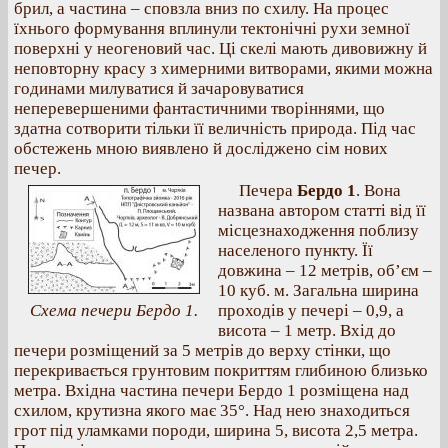
брил, а частина – сповзла вниз по схилу. На процес
їхнього формування вплинули тектонічні рухи земної
поверхні у неогеновий час. Ці скелі мають дивовижну й
неповторну красу з химерними витворами, якими можна
годинами милуватися й зачаровуватися
неперевершеними фантастичними творіннями, що
здатна сотворити тільки її величність природа. Під час
обстежень мною виявлено й досліджено сім нових
печер.
Печера
Бердо 1
. Вона
названа автором статті від її
місцезнаходження поблизу
населеного пункту. Її
довжина – 12 метрів, об’єм –
10 куб. м. Загальна ширина
Схема печери Бердо 1.
проходів у печері – 0,9, а
висота – 1 метр. Вхід до
печери розміщений за 5 метрів до верху стінки, що
перекривається грунтовим покриттям глибиною близько
метра. Вхідна частина печери Бердо 1 розміщена над
схилом, крутизна якого має 35°. Над нею знаходиться
грот під уламками породи, ширина 5, висота 2,5 метра.