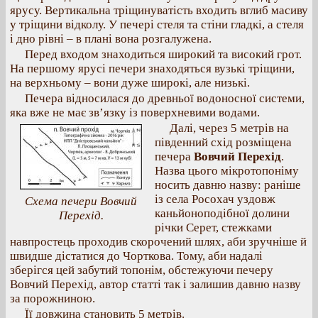
ярусу. Вертикальна тріщинуватість входить вглиб масиву
у тріщини відколу. У печері стеля та стіни гладкі, а стеля
і дно рівні – в плані вона розгалужена.
Перед входом знаходиться широкий та високий грот.
На першому ярусі печери знаходяться вузькі тріщини,
на верхньому – вони дуже широкі, але низькі.
Печера відносилася до древньої водоносної системи,
яка вже не має зв’язку із поверхневими водами.
Далі, через 5 метрів на
південний схід розміщена
печера
Вовчий Перехід
.
Назва цього мікротопоніму
носить давню назву: раніше
із села Росохач уздовж
Схема печери Вовчий
каньйоноподібної долини
Перехід.
річки Серет, стежками
навпростець проходив скорочений шлях, аби зручніше й
швидше дістатися до Чорткова. Тому, аби надалі
зберігся цей забутий топонім, обстежуючи печеру
Вовчий Перехід, автор статті так і залишив давню назву
за порожниною.
Її довжина становить 5 метрів.