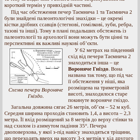
короткий термін у привхідній частині.
Під час обстеження печер Таємнича 1 та Таємнича 2
були знайдені палеонтологічні знахідки – це окремі
кістки дрібних ссавців (стегнові, гомілкові, зуби, ребра,
тазові та інші). Тому в плані подальших обстежень із
палеонтології та археології вони можуть бути цінні та
перспективні як важливі наукові об’єкти.
У 62 метрах на південний
схід від печери Таємнича 2
знаходиться інша – це
Вороняче Гніздо
. Вона
названа так тому, що під час
її обстеження у ніші, яка
розміщена на триметровій
Схема печери Вороняче
висоті, знаходилося старе
Гніздо.
покинуте вороняче гніздо.
Загальна довжина сягає 26 метрів, об’єм – 52 м куб.
Середня ширина проходів становить 1,4, а висота – 2,3
метра. Її вхід розміщений за 8 метрів до верху стінки та
над схилом із азимутом падіння 35°. Печера
двоповерхова, у якої з-під навісу знаходяться тріщини,
що переходять вверх на висоту 3-х метрів у хід другого