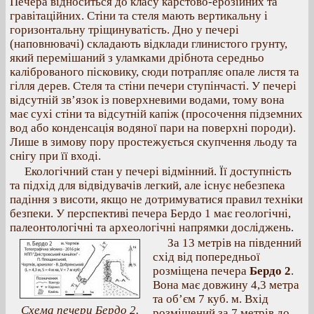
Печера відноситься до класу карстово-ерозійних та
гравітаційних. Стіни та стеля мають вертикальну і
горизонтальну тріщинуватість. Дно у печері
(наповнювачі) складають відклади глинистого грунту,
який перемішаний з уламками дрібнота середньо
каліброваного пісковику, сюди потрапляє опале листя та
гілля дерев. Стеля та стіни печери ступінчасті. У печері
відсутній зв’язок із поверхневими водами, тому вона
має сухі стіни та відсутній капіж (просочення підземних
вод або конденсація водяної пари на поверхні породи).
Лише в зимову пору простежується скупчення льоду та
снігу при її вході.
Екологічний стан у печері відмінний. Її доступність
та підхід для відвідувачів легкий, але існує небезпека
падіння з висоти, якщо не дотримуватися правил техніки
безпеки. У перспективі печера Бердо 1 має геологічні,
палеонтологічні та археологічні напрямки досліджень.
За 13 метрів на південний
схід від попередньої
розміщена печера
Бердо 2
.
Вона має довжину 4,3 метра
та об’єм 7 куб. м. Вхід
Схема печери Бердо 2.
розміщений за 7 метрів до