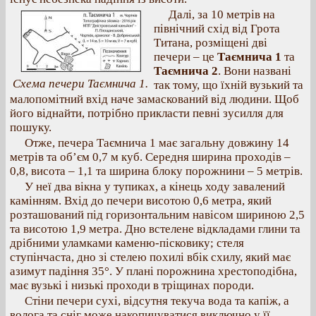
Далі, за 10 метрів на
північний схід від Грота
Титана, розміщені дві
печери – це
Таємнича 1
та
Таємнича 2
. Вони названі
Схема печери Таємнича 1.
так тому, що їхній вузький та
малопомітний вхід наче замаскований від людини. Щоб
його віднайти, потрібно прикласти певні зусилля для
пошуку.
Отже, печера Таємнича 1 має загальну довжину 14
метрів та об’єм 0,7 м куб. Середня ширина проходів –
0,8, висота – 1,1 та ширина блоку порожнини – 5 метрів.
У неї два вікна у тупиках, а кінець ходу завалений
камінням. Вхід до печери висотою 0,6 метра, який
розташований під горизонтальним навісом шириною 2,5
та висотою 1,9 метра. Дно встелене відкладами глини та
дрібними уламками каменю-пісковику; стеля
ступінчаста, дно зі стелею похилі вбік схилу, який має
азимут падіння 35°. У плані порожнина хрестоподібна,
має вузькі і низькі проходи в тріщинах породи.
Стіни печери сухі, відсутня текуча вода та капіж, а
волога та сніг може накопичуватися виключно у її