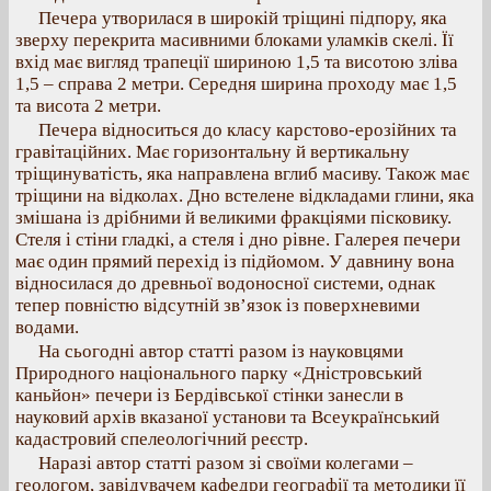
Печера утворилася в широкій тріщині підпору, яка
зверху перекрита масивними блоками уламків скелі. Її
вхід має вигляд трапеції шириною 1,5 та висотою зліва
1,5 – справа 2 метри. Середня ширина проходу має 1,5
та висота 2 метри.
Печера відноситься до класу карстово-ерозійних та
гравітаційних. Має горизонтальну й вертикальну
тріщинуватість, яка направлена вглиб масиву. Також має
тріщини на відколах. Дно встелене відкладами глини, яка
змішана із дрібними й великими фракціями пісковику.
Стеля і стіни гладкі, а стеля і дно рівне. Галерея печери
має один прямий перехід із підйомом. У давнину вона
відносилася до древньої водоносної системи, однак
тепер повністю відсутній зв’язок із поверхневими
водами.
На сьогодні автор статті разом із науковцями
Природного національного парку «Дністровський
каньйон» печери із Бердівської стінки занесли в
науковий архів вказаної установи та Всеукраїнський
кадастровий спелеологічний реєстр.
Наразі автор статті разом зі своїми колегами –
геологом, завідувачем кафедри географії та методики її