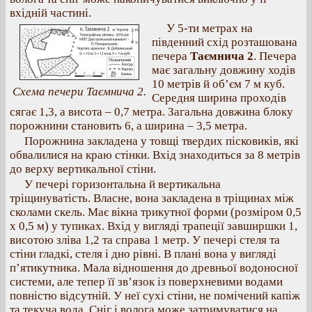
вхідній частині.
У 5-ти метрах на
південний схід розташована
печера
Таємнича 2
. Печера
має загальну довжину ходів
10 метрів й об’єм 7 м куб.
Схема печери Таємнича 2.
Середня ширина проходів
сягає 1,3, а висота – 0,7 метра. Загальна довжина блоку
порожнини становить 6, а ширина – 3,5 метра.
Порожнина закладена у товщі твердих пісковиків, які
обвалилися на краю стінки. Вхід знаходиться за 8 метрів
до верху вертикальної стіни.
У печері горизонтальна й вертикальна
тріщинуватість. Власне, вона закладена в тріщинах між
сколами скель. Має вікна трикутної форми (розміром 0,5
x 0,5 м) у тупиках. Вхід у вигляді трапеції завширшки 1,
висотою зліва 1,2 та справа 1 метр. У печері стеля та
стіни гладкі, стеля і дно рівні. В плані вона у вигляді
п’ятикутника. Мала відношення до древньої водоносної
системи, але тепер її зв’язок із поверхневими водами
повністю відсутній. У неї сухі стіни, не помічений капіж
та текуча вода. Сніг і волога може затримуватися на