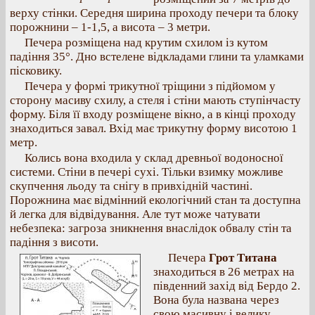
верху стінки. Середня ширина проходу печери та блоку
порожнини – 1-1,5, а висота – 3 метри.
Печера розміщена над крутим схилом із кутом
падіння 35°. Дно встелене відкладами глини та уламками
пісковику.
Печера у формі трикутної тріщини з підйомом у
сторону масиву схилу, а стеля і стіни мають ступінчасту
форму. Біля її входу розміщене вікно, а в кінці проходу
знаходиться завал. Вхід має трикутну форму висотою 1
метр.
Колись вона входила у склад древньої водоносної
системи. Стіни в печері сухі. Тільки взимку можливе
скупчення льоду та снігу в привхідній частині.
Порожнина має відмінний екологічний стан та доступна
й легка для відвідування. Але тут може чатувати
небезпека: загроза зникнення внаслідок обвалу стін та
падіння з висоти.
Печера
Грот Титана
знаходиться в 26 метрах на
південний захід від Бердо 2.
Вона була названа через
свою масивну і велику