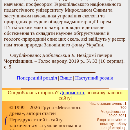
навчання, професором Тернопільського національного
педагогічного університету Мирославом Сивим та
заступником начальника управління екології та
природних ресурсів облдержадміністрації Ігорем
П’ятківським мають намір проводити детальне
обстеження та складати наукове обгрунтування й
геолого-природний опис цих скель, які ввійдуть у реєстр
пам’яток природи Заповідного фонду України.
Опубліковано:
Добрянський В.
Невідомі печери
Чортківщини. – Голос народу, 2019 р., № 33 (16 серпня),
с. 5.
Попередній розділ
|
Вище
|
Наступний розділ
Сподобалась сторінка?
Допоможіть
розвитку нашого
сайту!
Число завантажень : 1
© 1999 – 2026 Група «Мисленого
700
Модифіковано :
древа», автори статей
20.09.2021
Передрук статей із сайту
Якщо ви помітили
помилку набору
заохочується за умови посилання
на цiй сторiнцi,