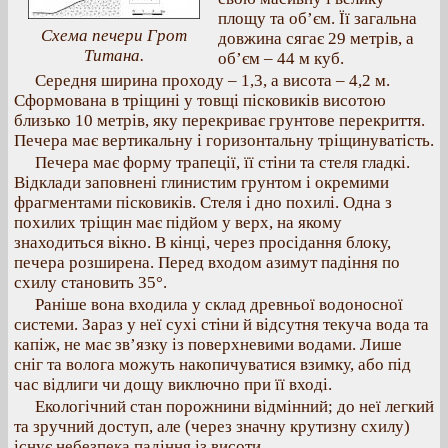
площу та об’єм. Її загальна
Схема печери Грот
довжина сягає 29 метрів, а
Титана.
об’єм – 44 м куб.
Середня ширина проходу – 1,3, а висота – 4,2 м.
Сформована в тріщині у товщі пісковиків висотою
близько 10 метрів, яку перекриває грунтове перекриття.
Печера має вертикальну і горизонтальну тріщинуватість.
Печера має форму трапеції, її стіни та стеля гладкі.
Відклади заповнені глинистим грунтом і окремими
фрагментами пісковиків. Стеля і дно похилі. Одна з
похилих тріщин має підйом у верх, на якому
знаходиться вікно. В кінці, через просідання блоку,
печера розширена. Перед входом азимут падіння по
схилу становить 35°.
Раніше вона входила у склад древньої водоносної
системи. Зараз у неї сухі стіни й відсутня текуча вода та
капіж, не має зв’язку із поверхневими водами. Лише
сніг та волога можуть накопичуватися взимку, або під
час відлиги чи дощу виключно при її вході.
Екологічний стан порожнини відмінний; до неї легкий
та зручний доступ, але (через значну крутизну схилу)
існує небезпека падіння із висоти.