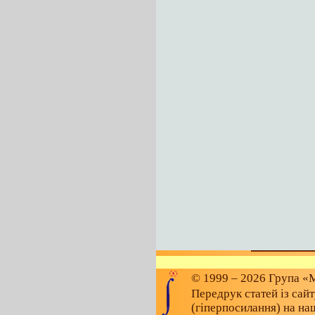
© 1999 – 2026 Група «М
Передрук статей із сай
(гіперпосилання) на на