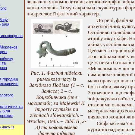
визначені як композитивні антропоморфні зобр
а
жінка-чоловік. Тому сакральна скульптурна фор
того
підкреслює її фалічний характер.
бору
До речі, фалічна
 біля
археологічних культу
Особливо полюбляли 
иньківці» на
атрибутику скіфи. Н
акінак уособлював м
 Моклеков
Цей меч з серцеподі
щині
лезо зображений у ви
 поблизу
це ж писав батько іст
 та
назв
«Мельпомена» він по
Рис. 1. Фалічні підвіски
символом чоловічої 
римського часу із
я городищ
мали права до нього 
 межиріччя
Західного Поділля (1 – с.
бога війни, якому пр
Залісся; 2 – с.
Зазначаємо, що скіф
Золотого
Коцюбинчики (не в
зображували воїна з
масштабі; за Мajewski K.
статевими ознаками.
ологічних та
Importy rzymskie na
матеріалами археоло
 біля
ziemiach slowianskich. –
бережжі
виявлено жодної жіно
Wroclaw, 1945. – Tabl. II, 2-
Скіфські кам’яні
3) та нововиявлена
 часу із
курганів над могило
фалічна підвіска