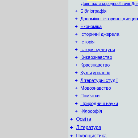
Довгі вали середньої течії Дн
+
Бібліографія
+
Допоміжні історичні дисцип
+
Економіка
+
Історичні джерела
+
Історія
+
Історія культури
+
Києвознавство
+
Краєзнавство
+
Культурологія
+
Літературні студії
+
Мовознавство
+
Пам’ятки
+
Природничі науки
+
Філософія
+
Освіта
+
Література
+
Публіцистика