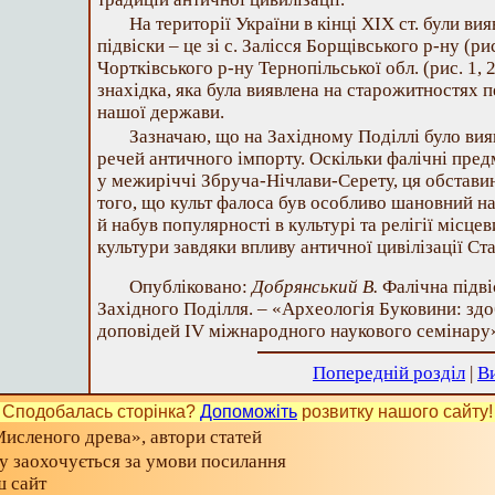
На території України в кінці ХІХ ст. були ви
підвіски – це зі с. Залісся Борщівського р-ну (ри
Чортківського р-ну Тернопільської обл. (рис. 1, 2
знахідка, яка була виявлена на старожитностях п
нашої держави.
Зазначаю, що на Західному Поділлі було вия
речей античного імпорту. Оскільки фалічні пре
у межиріччі Збруча-Нічлави-Серету, ця обстави
того, що культ фалоса був особливо шановний н
й набув популярності в культурі та релігії місце
культури завдяки впливу античної цивілізації Ст
Опубліковано:
Добрянський В.
Фалічна підві
Західного Поділля. – «Археологія Буковини: здо
доповідей ІV міжнародного наукового семінару», 
Попередній розділ
|
В
Сподобалась сторінка?
Допоможіть
розвитку нашого сайту!
исленого древа», автори статей
ту заохочується за умови посилання
ш сайт