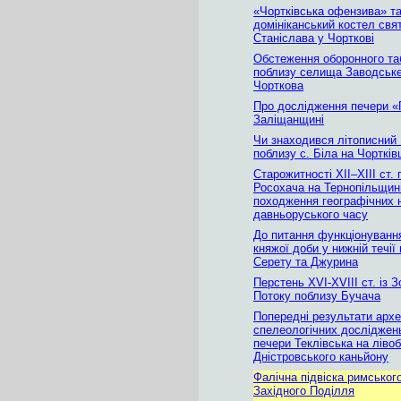
«Чортківська офензива» т
домініканський костел свя
Станіслава у Чорткові
Обстеження оборонного та
поблизу селища Заводське
Чорткова
Про дослідження печери «Г
Заліщанщині
Чи знаходився літописний
поблизу с. Біла на Чортків
Старожитності XII–XIII ст.
Росохача на Тернопільщині
походження географічних 
давньоруського часу
До питання функціонуванн
княжої доби у нижній течії
Серету та Джурина
Перстень XVI-XVIII ст. із 
Потоку поблизу Бучача
Попередні результати архе
спелеологічних досліджень
печери Теклівська на ліво
Дністровського каньйону
Фалічна підвіска римського
Західного Поділля