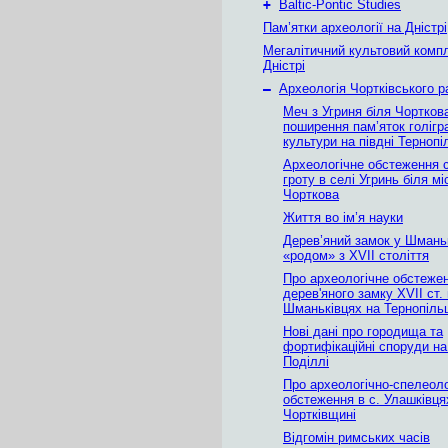
+
Baltic-Pontic Studies
Пам’ятки археології на Дністрі
Мегалітичний культовий комп
Дністрі
–
Археологія Чортківського р
Меч з Угриня біля Чортков
поширення пам’яток голігр
культури на півдні Терноп
Археологічне обстеження 
гроту в селі Угринь біля мі
Чорткова
Життя во ім’я науки
Дерев’яний замок у Шмань
«родом» з XVII століття
Про археологічне обстеже
дерев'яного замку XVII ст. 
Шманьківцях на Тернопіль
Нові дані про городища та
фортифікаційні споруди на
Поділлі
Про археологічно-спелеоло
обстеження в с. Улашківця
Чортківщині
Відгомін римських часів