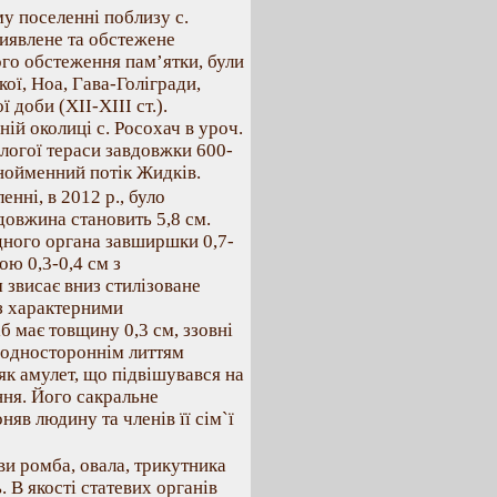
у поселенні поблизу с.
виявлене та обстежене
ного обстеження пам’ятки, були
кої, Ноа, Гава-Голігради,
 доби (XII-XIII ст.).
ій околиці с. Росохач в уроч.
логої тераси завдовжки 600-
днойменний потік Жидків.
нні, в 2012 р., було
 довжина становить 5,8 см.
дного органа завширшки 0,7-
ою 0,3-0,4 см з
 звисає вниз стилізоване
із характерними
 має товщину 0,3 см, ззовні
й одностороннім литтям
як амулет, що підвішувався на
ння. Його сакральне
няв людину та членів її сім`ї
ви ромба, овала, трикутника
 В якості статевих органів