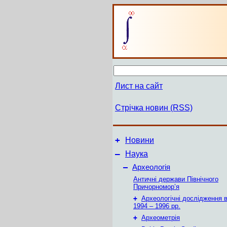
Лист на сайт
Стрічка новин (RSS)
+
Новини
–
Наука
–
Археологія
Античні держави Північного
Причорномор’я
+
Археологічні дослідження в
1994 – 1996 рр.
+
Археометрія