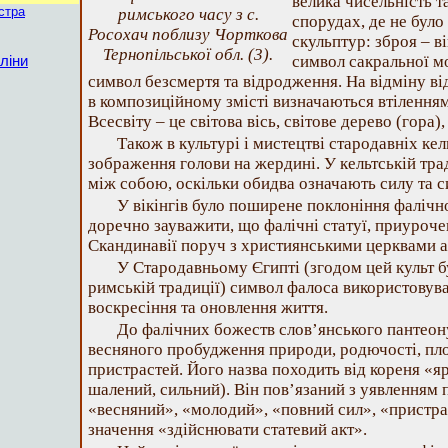
велика чисельність т
істра
римського часу з с.
спорудах, де не було
Росохач поблизу Чорткова
скульптур: зброя – в
Тернопільської обл. (3).
символ сакральної мо
ліни
символ безсмертя та відродження. На відміну від
в композиційному змісті визначаються втілення
Всесвіту – це світова вісь, світове дерево (гора
Також в культурі і мистецтві стародавніх ке
зображення голови на жердині. У кельтській трад
між собою, оскільки обидва означають силу та 
У вікінгів було поширене поклоніння фалічн
доречно зауважити, що фалічні статуї, приурочен
Скандинавії поруч з християнськими церквами аж
У Стародавньому Єгипті (згодом цей культ б
римській традиції) символ фалоса використовув
воскресіння та оновлення життя.
До фалічних божеств слов’янського пантеон
весняного пробудження природи, родючості, плот
пристрастей. Його назва походить від кореня «я
шалений, сильний). Він пов’язаний з уявленням 
«весняний», «молодий», «повний сил», «пристра
значення «здійснювати статевий акт».