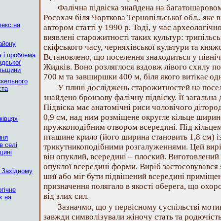
Фалічна підвіска знайдена на багатошаровом
Росохач біля Чорткова Тернопільської обл., яке 
лекс на
автором статті у 1990 р. Тоді, у час археологіч
виявлені старожитності таких культур: трипільсь
айону
скіфського часу, черняхівської культури та княжої
а і проблема
Встановлено, що поселення знаходиться у північн
адської
Жидків. Воно розляглося вздовж лівого схилу по
ільщини
700 м та завширшки 400 м, біля якого витікає о
скельного
У плині досліджень старожитностей на поселе
ста
знайдено бронзову фалічну підвіску. Її загальна
Підвіска має анатомічні риси чоловічого діторо
0,9 см, над ним розміщене округле кільце ширин
ківцях
пружкоподібним отвором всередині. Під кільцем
пташине крило (його ширина становить 1,8 см) 
ння
в селі
трикутникоподібними розгалуженнями. Цей виріб
щині
він опуклий, всередині – плоский. Виготовлени
опуклої всередині форми. Виріб застосовувався 
 Західному
шиї або міг бути підвішений всередині приміще
призначення полягало в якості оберега, що охоро
гічне
від злих сил.
х на
Зазначмо, що у первісному суспільстві моти
завжди символізували жіночу стать та родючість.