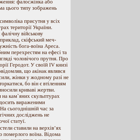
аження: фалосжінка або
ма цього типу зображень
 символіка присутня у всіх
рах території України.
фалічну військову
априклад, скіфський меч-
ужність бога-воїна Ареса.
бним перехрестям на ефесі та
гляді чоловічого прутня. Про
орії Геродот. У своїй ІV книзі
відомляв, що акінак являвся
сили, жінки у жодному разі не
торкатися, бо він є втіленням
иносили криваві жертви.
и на кам`яних скульптурах
 досить вираженими
 На сьогоднішній час за
гічних досліджень не
чої статуї.
 стели ставили на верхів’ях
ю померлого воїна. Відома