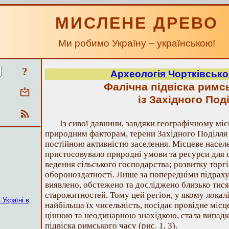
МИСЛЕНЕ ДРЕВО
Ми робимо Україну – українською!
?
Археологія Чортківсько
Фалічна підвіска римс
із Західного Под
Із сивої давнини, завдяки географічному м
природним факторам, терени Західного Поділля
постійною активністю заселення. Місцеве насел
пристосовувало природні умови та ресурси для 
ведення сільського господарства; розвитку торг
обороноздатності. Лише за попередніми підраху
виявлено, обстежено та досліджено близько тис
старожитностей. Тому цей регіон, у якому локалі
 Україні в
найбільша їх чисельність, посідає провідне місце
цінною та неодинарною знахідкою, стала випадк
підвіска римського часу (рис. 1, 3).