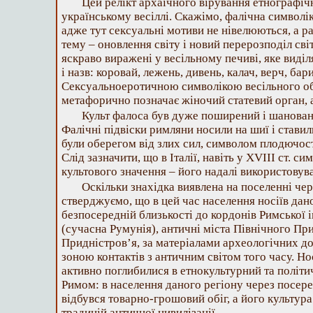
Цей релікт архаїчного вірування етнографічн
українському весіллі. Скажімо, фалічна символ
адже тут сексуальні мотиви не нівелюються, а 
тему – оновлення світу і новий перерозподіл св
яскраво виражені у весільному печиві, яке виділ
і назв: коровай, лежень, дивень, калач, верч, бар
Сексуальноеротичною символікою весільного об
метафорично позначає жіночий статевий орган, а
Культ фалоса був дуже поширений і шанован
Фалічні підвіски римляни носили на шиї і стави
були оберегом від злих сил, символом плодючост
Слід зазначити, що в Італії, навіть у XVIII ст. с
культового значення – його надалі використовува
Оскільки знахідка виявлена на поселенні чер
стверджуємо, що в цей час населення носіїв дан
безпосередній близькості до кордонів Римської і
(сучасна Румунія), античні міста Північного Пр
Придністров’я, за матеріалами археологічних д
зоною контактів з античним світом того часу. Но
активно поглибилися в етнокультурний та політи
Римом: в населення даного регіону через посере
відбувся товарно-грошовий обіг, а його культура
традицій античної цивилізації.