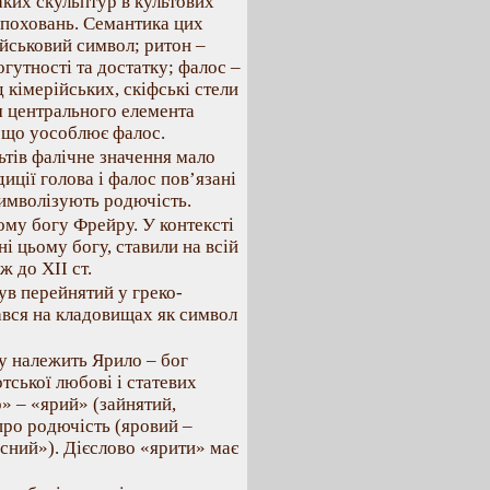
аких скульптур в культових
 поховань. Семантика цих
ійськовий символ; ритон –
гутності та достатку; фалос –
 кімерійських, скіфські стели
м центрального елемента
), що уособлює фалос.
льтів фалічне значення мало
иції голова і фалос пов’язані
символізують родючість.
ому богу Фрейру. У контексті
і цьому богу, ставили на всій
 до ХІІ ст.
ув перейнятий у греко-
ався на кладовищах як символ
у належить Ярило – бог
ської любові і статевих
р» – «ярий» (зайнятий,
про родючість (яровий –
сний»). Дієслово «ярити» має