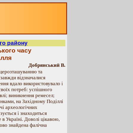
го району
ького часу
ілля
Добрянський В.
ісцерозташуванню та
 завжди відзначалися
ення вдало використовувало і
своїх потреб: успішного
івлі; виникнення ремесел;
нками, на Західному Поділлі
ячі археологічних
зується і знаходиться
 в Україні. Доволі цікавою,
ово знайдена фалічна