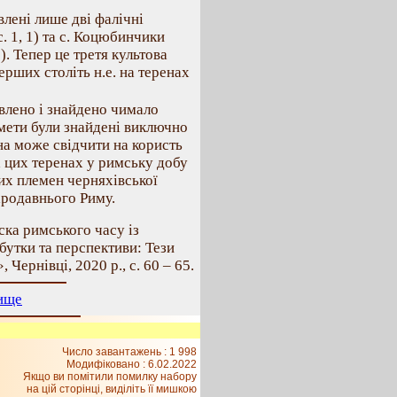
явлені лише дві фалічні
с. 1, 1) та с. Коцюбинчики
). Тепер це третя культова
ерших століть н.е. на теренах
влено і знайдено чимало
дмети були знайдені виключно
на може свідчити на користь
а цих теренах у римську добу
вих племен черняхівської
ародавнього Риму.
ска римського часу із
бутки та перспективи: Тези
Чернівці, 2020 р., с. 60 – 65.
ище
Число завантажень : 1 998
Модифіковано :
6.02.2022
Якщо ви помітили помилку набору
на цiй сторiнцi, видiлiть її мишкою