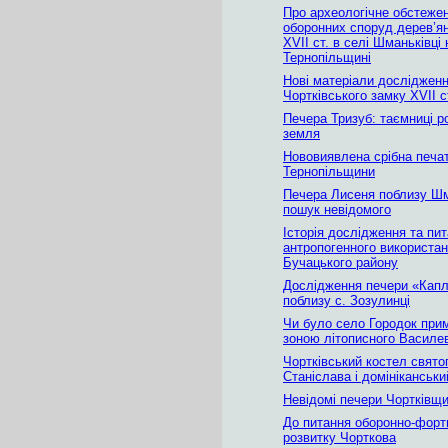
Про археологічне обстеже
оборонних споруд дерев’я
XVII ст. в селі Шманьківці 
Тернопільщині
Нові матеріали досліджен
Чортківського замку XVII с
Печера Тризуб: таємниці р
земля
Нововиявлена срібна печат
Тернопільщини
Печера Лисеня поблизу Шм
пошук невідомого
Історія дослідження та пи
антропогенного використа
Бучацького району
Дослідження печери «Кап
поблизу с. Зозулинці
Чи було село Городок при
зоною літописного Василе
Чортківський костел свято
Станіслава і домініканськ
Невідомі печери Чортківщ
До питання оборонно-форт
розвитку Чорткова