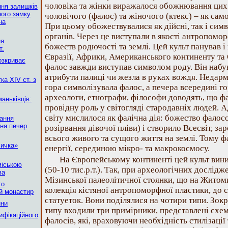
чоловіка та жінки виражалося обожнювання цих 
ння залишків
ного замку
чоловічого (фалос) та жіночого (ктекс) – як сам
на
При цьому обожествувалися як дійсні, так і сим
органів. Через це виступали в якості антропомор
ня
божеств родючості та землі. Цей культ панував і 
т.
Євразії, Африки, Американського континенту та
озкриває
фалос завжди виступав символом роду. Він набув
атрибути палиці чи жезла в руках вождя. Недарма
ка XIV ст. з
гора символізувала фалос, а печера всередині го
археологи, етнографи, філософи доводять, що фа
аньківців:
провідну роль у світогляді стародавніх людей. 
світу мислилося як фалічна дія: божество фалос
тання
ння печер
розірвання дівочої пліви) і створило Всесвіт, 
всього живого та сущого життя на землі. Тому ф
личка»
енергії, серединою мікро- та макрокосмосу.
На Європейському континенті цей культ вини
міською
(50-10 тис.р.т.). Так, при археологічних дослідж
ва
Мізинської палеолітичної стоянки, що на Житом
го
колекція кістяної антропоморфної пластики, до 
ий монастир
статуеток. Вони поділялися на чотири типи. Зокр
ини
типу входили три примірники, представлені сх
ифікаційного
фалосів, які, враховуючи необхідність стилізаці