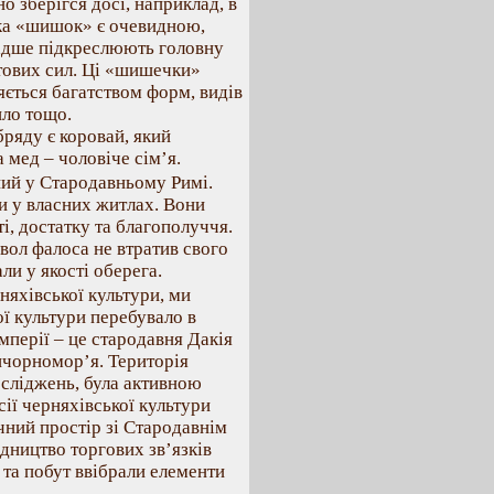
о зберігся досі, наприклад, в
іка «шишок» є очевидною,
радше підкреслюють головну
ітових сил. Ці «шишечки»
яється багатством форм, видів
ило тощо.
ряду є коровай, який
 мед – чоловіче сім’я.
ий у Стародавньому Римі.
ли у власних житлах. Вони
і, достатку та благополуччя.
имвол фалоса не втратив свого
ли у якості оберега.
няхівської культури, ми
ої культури перебувало в
мперії – це стародавня Дакія
ичорномор’я. Територія
осліджень, була активною
сії черняхівської культури
чний простір зі Стародавнім
дництво торгових зв’язків
 та побут ввібрали елементи