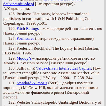
банківській сфері
[Електронний ресурс] /
А.Ходаковська.
125. Business Dictionary, Moscow international
publishers in corporation with L & H Publishing Co.,
Copenhagen, 1999, p.501.
126.
Fitch Ratings
– міжнародне рейтингове агентство
[Електронний ресурс].
127.
Forinsurer
(интернет-журнал о страховании)
[Електронний ресурс].
128. Frederich Reichheld, The Loyalty Effect (Boston:
HBS Press, 1996).
129.
Moody’s
– міжнародне рейтингове агентство
Moody’s Investors Service [Електронний ресурс].
130. Sullivan, P.
Value-driven Intellectual Capital
; How
to Convert Intangible Corporate Assets into Market Value
[Електронний ресурс] // Wiley. – 2000. – Р. 238–244.
131.
Standard & Poor’s
(S&P) – дочірня компанія
корпорації McGraw-Hill, яка займається аналітичними
дослідженнями фінансового ринка [Електронний
ресурс].
132. Webster’s Encyclopedic Unabridged Dictionary of