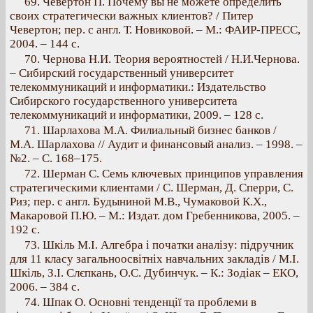
69. Чевертон П. Почему вы не можете определить
своих стратегически важных клиентов? / Питер
Чевертон; пер. с англ. Т. Новиковой. – М.: ФАИР-ПРЕСС,
2004. – 144 с.
70. Чернова Н.И. Теория вероятностей / Н.И.Чернова.
– Сибирский государственный университет
телекоммуникаций и информатики.: Издательство
Сибирского государственного университета
телекоммуникаций и информатики, 2009. – 128 с.
71. Шарлахова М.А. Филиальный бизнес банков /
М.А. Шарлахова // Аудит и финансовый анализ. – 1998. –
№2. – С. 168–175.
72. Шерман С. Семь ключевых принципов управления
стратегическими клиентами / С. Шерман, Д. Сперри, С.
Риз; пер. с англ. Будыниной М.В., Чумаковой К.Х.,
Макаровой П.Ю. – М.: Издат. дом Гребенникова, 2005. –
192 с.
73. Шкіль М.І. Алгебра і початки аналізу: підручник
для 11 класу загальноосвітніх навчальних закладів / М.І.
Шкіль, З.І. Слєпкань, О.С. Дубинчук. – К.: Зодіак – ЕКО,
2006. – 384 с.
74. Шпак О. Основні тенденції та проблеми в