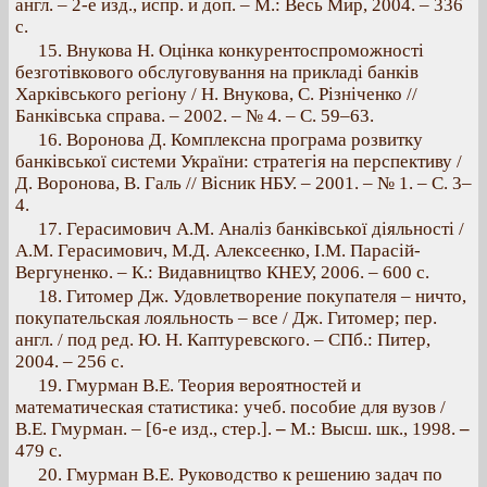
англ. – 2-е изд., испр. и доп. – М.: Весь Мир, 2004. – 336
с.
15. Внукова Н. Оцінка конкурентоспроможності
безготівкового обслуговування на прикладі банків
Харківського регіону / Н. Внукова, С. Різніченко //
Банківська справа. – 2002. – № 4. – С. 59–63.
16. Воронова Д. Комплексна програма розвитку
банківської системи України: стратегія на перспективу /
Д. Воронова, В. Галь // Вісник НБУ. – 2001. – № 1. – С. 3–
4.
17. Герасимович А.М. Аналіз банківської діяльності /
А.М. Герасимович, М.Д. Алексеєнко, І.М. Парасій-
Вергуненко. – К.: Видавництво КНЕУ, 2006. – 600 с.
18. Гитомер Дж. Удовлетворение покупателя – ничто,
покупательская лояльность – все / Дж. Гитомер; пер.
англ. / под ред. Ю. Н. Каптуревского. – СПб.: Питер,
2004. – 256 с.
19. Гмурман В.Е. Теория вероятностей и
математическая статистика: учеб. пособие для вузов /
В.Е. Гмурман. – [6-е изд., стер.].
–
М.: Высш. шк., 1998.
–
479 с.
20. Гмурман В.Е. Руководство к решению задач по