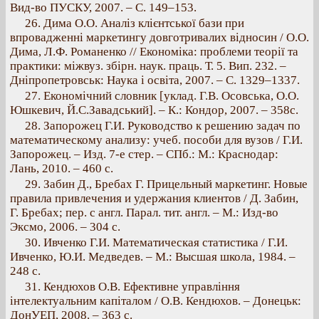
Вид-во ПУСКУ, 2007. – С. 149–153.
26. Дима О.О. Аналіз клієнтської бази при
впровадженні маркетингу довготривалих відносин / О.О.
Дима, Л.Ф. Романенко // Економіка: проблеми теорії та
практики: міжвуз. збірн. наук. праць. Т. 5. Вип. 232. –
Дніпропетровськ: Наука і освіта, 2007. – С. 1329–1337.
27. Економічний словник [уклад. Г.В. Осовська, О.О.
Юшкевич, Й.С.Завадський]. – К.: Кондор, 2007. – 358с.
28. Запорожец Г.И. Руководство к решению задач по
математическому анализу: учеб. пособи для вузов / Г.И.
Запорожец. – Изд. 7-е стер. – СПб.: М.: Краснодар:
Лань, 2010. – 460 с.
29. Забин Д., Бребах Г. Прицельный маркетинг. Новые
правила привлечения и удержания клиентов / Д. Забин,
Г. Бребах; пер. с англ. Парал. тит. англ. – М.: Изд-во
Эксмо, 2006. – 304 с.
30. Ивченко Г.И. Математическая статистика / Г.И.
Ивченко, Ю.И. Медведев. – М.: Высшая школа, 1984. –
248 с.
31. Кендюхов О.В. Ефективне управління
інтелектуальним капіталом / О.В. Кендюхов. – Донецьк:
ДонУЕП, 2008. – 363 с.