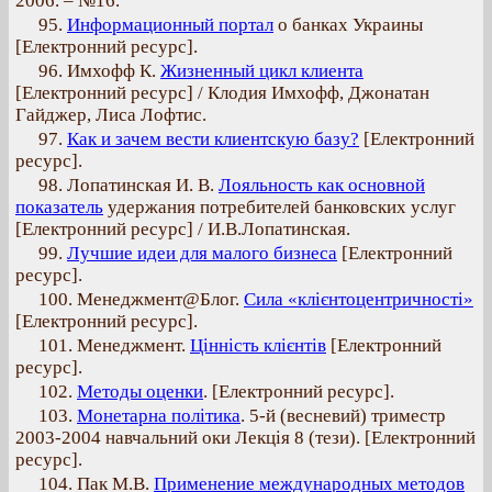
2006. – №16.
95.
Информационный портал
о банках Украины
[Електронний ресурс].
96. Имхофф К.
Жизненный цикл клиента
[Електронний ресурс] / Клодия Имхофф, Джонатан
Гайджер, Лиса Лофтис.
97.
Как и зачем вести клиентскую базу?
[Електронний
ресурс].
98. Лопатинская И. В.
Лояльность как основной
показатель
удержания потребителей банковских услуг
[Електронний ресурс] / И.В.Лопатинская.
99.
Лучшие идеи для малого бизнеса
[Електронний
ресурс].
100. Менеджмент@Блог.
Сила «клієнтоцентричності»
[Електронний ресурс].
101. Менеджмент.
Цінність клієнтів
[Електронний
ресурс].
102.
Методы оценки
. [Електронний ресурс].
103.
Монетарна політика
. 5-й (весневий) триместр
2003-2004 навчальний оки Лекція 8 (тези). [Електронний
ресурс].
104. Пак М.В.
Применение международных методов