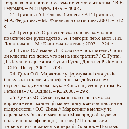
теории вероятностей и математической статистике / В.Е.
Гмурман. – М.: Наука, 1979. – 400 с.
21. Грязнова А.Г. Оценка бизнеса / А.Г. Грязнова,
М.А. Федотова. – М.: Финансы и статистика, 2003. – 512
с.
22. Грегори А. Стратегическая оценка компаний:
практическое руководство / А. Грегори; пер.с англ. Л.И.
Лопатников. – М.: Квинто-консалтинг, 2003. – 224 с.
23. Гупта С. Леманн Д. «Золотые» покупатели. Стоят
ли клиенты тех денег, что вы на них тратите? / С. Гупта,
Д. Леманн; пер. с англ. Сунил Гупта, Дональд Р. Леманн.
– СПб.: Питер, 2007. – 208 с.
24. Дима О.О. Маркетинг у формуванні стосунків
банку з клієнтами: автореф. дис. на здобуття наук.
ступеня канд. економ. наук: «Київ. нац. екон. ун-т ім. В.
Гетьмана» / О.О.Дима. – К., 2008. – 29 с.
25. Дима О.О. Сегментування клієнтів в умовах
впровадження концепції маркетингу взаємовідносин на
підприємстві / О.О. Дима // Маркетинг в малому та
середньому бізнесі: матеріали Міжнародної науково-
практичної конференції (Полтава) / Полтавський
університет споживчої кооперації України. – Полтава: