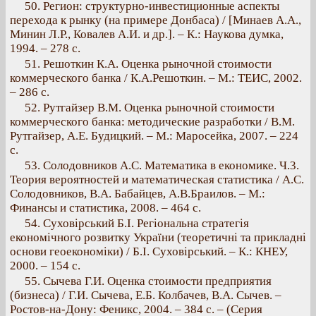
50. Регион: структурно-инвестиционные аспекты
перехода к рынку (на примере Донбаса) / [Минаев А.А.,
Минин Л.Р., Ковалев А.И. и др.]. – К.: Наукова думка,
1994. – 278 с.
51. Решоткин К.А. Оценка рыночной стоимости
коммерческого банка / К.А.Решоткин. – М.: ТЕИС, 2002.
– 286 с.
52. Рутгайзер В.М. Оценка рыночной стоимости
коммерческого банка: методические разработки / В.М.
Рутгайзер, А.Е. Будицкий. – М.: Маросейка, 2007. – 224
с.
53. Солодовников А.С. Математика в економике. Ч.3.
Теория вероятностей и математическая статистика / А.С.
Солодовников, В.А. Бабайцев, А.В.Браилов. – М.:
Финансы и статистика, 2008. – 464 с.
54. Суховірський Б.І. Регіональна стратегія
економічного розвитку України (теоретичні та прикладні
основи геоекономіки) / Б.І. Суховірський. – К.: КНЕУ,
2000. – 154 с.
55. Сычева Г.И. Оценка стоимости предприятия
(бизнеса) / Г.И. Сычева, Е.Б. Колбачев, В.А. Сычев. –
Ростов-на-Дону: Феникс, 2004. – 384 с. – (Серия