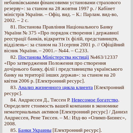
небанківськими фінансовими установами страхового
резерву»: за станом на 28 жовтня 1997 р. / Кабінет
міністрів України. – Офіц. вид. – К.: Парлам. вид-во,
2002. – 2 с.
81. Постанова Правління Національного Банку
України № 375 «Про порядок створення і державної
реєстрації банків, відкриття їх філій, представництв,
відділень»: за станом на 31серпня 2001 р. // Офіційний
вісник України. – 2001.– №44. – С.233.
82.
Постанова Міністерства юстиції
№463/12337
«Про затвердження Положення про створення
дочірнього банку, філії і представництва українського
банку на території інших держав»: за станом на 20
квітня 2006 р. [Електронний ресурс].
83.
Анализ жизненного цикла клиента
[Електронний
ресурс].
84. Андриссен Д., Тиссен Р.
Невесомое богатство
.
Определите стоимость вашей компании в экономике
нематериальных активов [Електронний ресурс] / Даниэл
Андриссен, Рене Тиссен. – М.: Изд-во «Олимп-Бизнес»,
2008.
85.
Банки Украины
[Електронний ресурс].