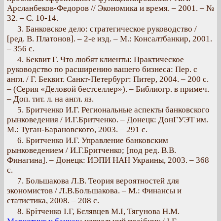
Арсланбеков-Федоров // Экономика и время. – 2001. – №
32. – С. 10-14.
3. Банковское дело: стратегическое руководство /
[ред. В. Платонов].
–
2-е изд. – М.: Консалтбанкир, 2001.
– 356 с.
4. Беквит Г. Что любят клиенты: Практическое
руководство по расширению вашего бизнеса: Пер. с
англ. / Г. Беквит. Санкт-Петербург: Питер, 2004. – 200 с.
– (Серия «Деловой бестселлер»). – Библиогр. в примеч.
– Доп. тит. л. на англ. яз.
5. Бритченко И.Г. Региональные аспекты банковского
рынковедения / И.Г.Бритченко. – Донецк: ДонГУЭТ им.
М.: Туган-Барановского, 2003. – 291 с.
6. Бритченко И.Г. Управление банковским
рынковедением / И.Г.Бритченко; [под ред. В.В.
Финагина]. – Донецк: ИЭПИ НАН Украины, 2003. – 368
с.
7. Большакова Л.В. Теория вероятностей для
экономистов / Л.В.Большакова. – М.: Финансы и
статистика, 2008. – 208 с.
8. Брітченко І.Г, Бєлявцев М.І, Тягунова Н.М.