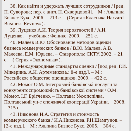
38. Как найти и удержать лучших сотрудников / [ред.
П. Суворова; пер. с англ. Н. Скворцовой]. – М.: Альпина
Бизнес Букс, 2006. – 213 с. – (Серия «Классика Harvard
Business Review»).
39. Луценко А.И. Теория вероятностей / А.И.
Луценко. – учебник.: Феникс, 2009. – 251 с.
40. Малеев В.Ю. Обоснование методов оценки
бизнеса коммерческих банков / В.Ю. Малеев, А.В.
Малеева, Е.М. Юрьева. – Ставрополь: СКТУ, 2002. – 21
с. – ( Серия «Экономика»).
41. Международные стандарты оценки / [под ред. Г.И.
Микерина, А.И. Артеменкова.; 8-е изд.]. – М.:
Российское общество оценщиков, 2009. – 422 с.
42. Момот О.М. Інтегровані банківські послуги та
конкурентоспроможність банківської системи / О.М.
Момот, І.Г. Брітченко. – Полтава: Укоопспілка,
Полтавський ун-т споживчої кооперації України, – 2008.
– 315 с.
43. Никонова И.А. Стратегия и стоимость
коммерческого банка / И.А.Никонова, Р.Н.Шамгунов. –
[2-е изд.]. – М.: Альпина Бизнес Букс, 2005. – 304 с.