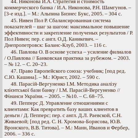
44. Никонова И.А. Стратегия и стоимость
коммерческого банка / И.А. Никонова, Р.Н. Шамгунов. –
[3-е изд.]. – М.: Альпина Бизнес Букс, 2005. – 304 с.
45. Нивен Пол Р. Сбалансированная система
показателей – шаг за шагом: максимальное повышение
эффективности и закрепление полученых результатов / Р.
Пол Нивен; пер. с англ. О.Д. Каникевич. –
Днепропетровск: Баланс-Клуб, 2003. – 116 с.
46. Павлова О. В основе успеха – усиление филиалов
/ О.Павлова // Банковская практика за рубежом. – 2003.
– № 12. – С. 20–23.
47. Право Европейского союза: учебник; [под ред.
С.Ю. Кашина]. – М.: Юрист, 2002. – 590 c.
48. Парасій-Вергуненко І.М. Методика аналізу
клієнтської бази банку / І.М. Парасій-Вергуненко //
Фінанси України. – 2005. – №10. – С. 68–75.
49. Пепперс Д. Управление отношениями с
клиентами: Как превратить базу ваших клиентов в
деньги / Д. Пепперс; пер. с англ. Д.Л. Раевской, С.Н.
Живаевой; [под ред. С. Н. Хромова-Борисова, Ю.В.
Вронского, В.В. Титова]. – М.: Манн, Иванов и Фербер,
2006. – 336 с.