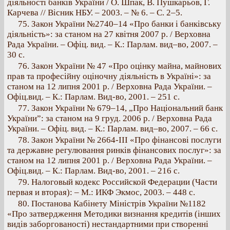
діяльності банків України / О. Шпак, В. Пушкарьов, Г.
Карчева // Вісник НБУ. – 2003. – № 6. – С. 2–5.
75. Закон України №2740–14 «Про банки і банківську
діяльність»: за станом на 27 квітня 2007 р. / Верховна
Рада України. – Офіц. вид. – К.: Парлам. вид–во, 2007. –
30 с.
76. Закон України № 47 «Про оцінку майна, майнових
прав та професійну оціночну діяльність в Україні»: за
станом на 12 липня 2001 р. / Верховна Рада України. –
Офіц.вид. – К.: Парлам. Вид-во, 2001. – 251 с.
77. Закон України № 679–14, „Про Національний банк
України”: за станом на 9 груд. 2006 р. / Верховна Рада
України. – Офіц. вид. – К.: Парлам. вид–во, 2007. – 66 с.
78. Закон України № 2664-III «Про фінансові послуги
та державне регулювання ринків фінансових послуг»: за
станом на 12 липня 2001 р. / Верховна Рада України. –
Офіц.вид. – К.: Парлам. Вид-во, 2001. – 216 с.
79. Налоговый кодекс Российской Федерации (Части
первая и вторая): – М.: ИКФ Экмос, 2003. – 448 с.
80. Постанова Кабінету Міністрів України №1182
«Про затвердження Методики визнання кредитів (інших
видів заборгованості) нестандартними при створенні