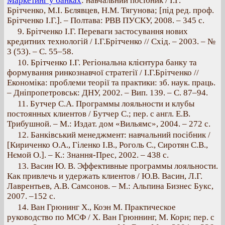
Маркетинг у банках
: навчальний посібник / І.Г.
Брітченко, М.І. Бєлявцев, Н.М. Тягунова; [під ред. проф.
Брітченко І.Г.]. – Полтава: РВВ ПУСКУ, 2008. – 345 с.
9. Брітченко І.Г. Переваги застосування нових
кредитних технологій / І.Г.Брітченко // Схід. – 2003. – №
3 (53). – С. 55–58.
10. Брітченко І.Г. Регіональна клієнтура банку та
формування ринкознавчої стратегії / І.Г.Брітченко //
Економіка: проблеми теорії та практики: зб. наук. праць.
– Дніпропетровськ: ДНУ, 2002. – Вип. 139. – С. 87–94.
11. Бутчер С.А. Программы лояльности и клубы
постоянных клиентов / Бутчер С.; пер. с англ. Е.В.
Трибушной. – М.: Издат. дом «Вильямс», 2004. – 272 с.
12. Банківський менеджмент: навчальний посібник /
[Кириченко О.А., Гіленко І.В., Роголь С., Сиротян С.В.,
Нємой О.]. – К.: Знання-Прес, 2002. – 438 c.
13. Васин Ю. В. Эффективные программы лояльности.
Как привлечь и удержать клиентов / Ю.В. Васин, Л.Г.
Лаврентьев, А.В. Самсонов. – М.: Альпина Бизнес Букс,
2007. –152 с.
14. Ван Грюнинг Х., Коэн М. Практическое
руководство по МСФ / Х. Ван Грюннинг, М. Корн; пер. с