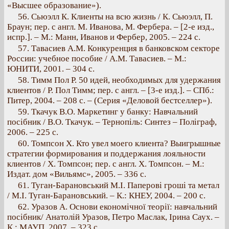
«Высшее образование»).
56. Сьюэлл К. Клиенты на всю жизнь / К. Сьюэлл, П.
Браун; пер. с англ. М. Иванова, М. Фербера. – [2-е изд.,
испр.]. – М.: Манн, Иванов и Фербер, 2005. – 224 с.
57. Тавасиев А.М. Конкуренция в банковском секторе
России: учебное пособие / А.М. Тавасиев. – М.:
ЮНИТИ, 2001. – 304 с.
58. Тимм Пол Р. 50 идей, необходимых для удержания
клиентов / Р. Пол Тимм; пер. с англ. – [3-е изд.]. – СПб.:
Питер, 2004. – 208 с. – (Серия «Деловой бестселлер»).
59. Ткачук В.О. Маркетинг у банку: Навчальний
посібник / В.О. Ткачук. – Тернопіль: Синтез – Поліграф,
2006. – 225 с.
60. Томпсон Х. Кто увел моего клиента? Выигрышные
стратегии формирования и поддержания лояльности
клиентов / Х. Томпсон; пер. с англ. Х. Томпсон. – М.:
Издат. дом «Вильямс», 2005. – 336 с.
61. Туган-Барановський М.І. Паперові гроші та метал
/ М.І. Туган-Барановський. – К.: КНЕУ, 2004. – 200 с.
62. Уразов А. Основи економічної теорії: навчальний
посібник/ Анатолій Уразов, Петро Маслак, Ірина Саух. –
К.: МАУП, 2007. – 323 с.