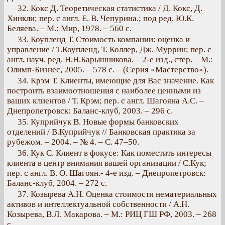
32. Кокс Д. Теоретическая статистика / Д. Кокс, Д.
Хинкли; пер. с англ. Е. В. Чепурина.; под ред. Ю.К.
Беляева. – М.: Мир, 1978. – 560 с.
33. Коупленд Т. Стоимость компании: оценка и
управление / Т.Коупленд, Т. Коллер, Дж. Муррин; пер. с
англ
.
науч. ред. Н.Н.Барышникова. – 2-е изд., стер. – М.:
Олимп-Бизнес, 2005. – 578 с. – (Серия «Мастерство»).
34. Крэм Т. Клиенты, имеющие для Вас значение. Как
построить взаимоотношения с наиболее ценными из
ваших клиентов / Т. Крэм; пер. с англ. Шагояна А.С. –
Днепропетровск: Баланс-клуб, 2003. – 296 с.
35. Куприйчук В. Новые формы банковских
отделений / В.Куприйчук // Банковская практика за
рубежом. – 2004. – № 4. – C. 47–50.
36. Кук С. Клиент в фокусе: Как поместить интересы
клиента в центр внимания вашей организации / С.Кук;
пер. с англ. В. О. Шагоян.- 4-е изд. – Днепропетровск:
Баланс-клуб, 2004. – 272 с.
37. Козырева А.Н. Оценка стоимости нематериальных
активов и интеллектуальной собственности / А.Н.
Козырева, В.Л. Макарова. – М.: РИЦ ГШ РФ, 2003. – 268
с.