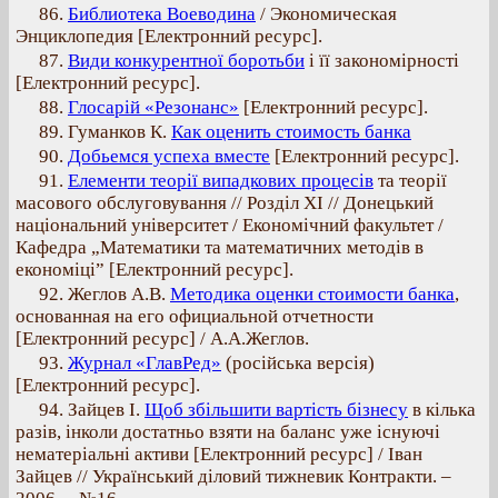
86.
Библиотека Воеводина
/ Экономическая
Энциклопедия [Електронний ресурс].
87.
Види конкурентної боротьби
і її закономірності
[Електронний ресурс].
88.
Глосарій «Резонанс»
[Електронний ресурс].
89. Гуманков К.
Как оценить стоимость банка
90.
Добьемся успеха вместе
[Електронний ресурс].
91.
Елементи теорії випадкових процесів
та теорії
масового обслуговування // Розділ XI // Донецький
національний університет / Економічний факультет /
Кафедра „Математики та математичних методів в
економіці” [Електронний ресурс].
92. Жеглов А.В.
Методика оценки стоимости банка
,
основанная на его официальной отчетности
[Електронний ресурс] / А.А.Жеглов.
93.
Журнал «ГлавРед»
(російська версія)
[Електронний ресурс].
94. Зайцев І.
Щоб збільшити вартість бізнесу
в кілька
разів, інколи достатньо взяти на баланс уже існуючі
нематеріальні активи [Електронний ресурс] / Іван
Зайцев // Український дiловий тижневик Контракти. –