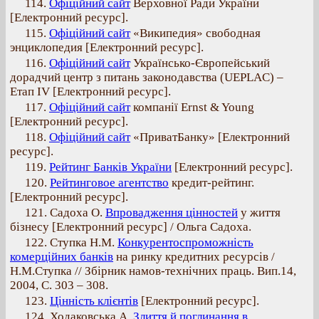
114.
Офіційний сайт
Верховної Ради України
[Електронний ресурс].
115.
Офіційний сайт
«Википедия» свободная
энциклопедия [Електронний ресурс].
116.
Офіційний сайт
Українсько-Європейський
дорадчий центр з питань законодавства (UEPLAC) –
Етап IV [Електронний ресурс].
117.
Офіційний сайт
компанії Ernst & Young
[Електронний ресурс].
118.
Офіційний сайт
«ПриватБанку» [Електронний
ресурс].
119.
Рейтинг Банків України
[Електронний ресурс].
120.
Рейтинговое агентство
кредит-рейтинг.
[Електронний ресурс].
121. Садоха О.
Впровадження цінностей
у життя
бізнесу [Електронний ресурс] / Ольга Садоха.
122. Ступка Н.М.
Конкурентоспроможність
комерційних банків
на ринку кредитних ресурсів /
Н.М.Ступка // Збірник намов-технічних праць. Вип.14,
2004, С. 303 – 308.
123.
Цінність клієнтів
[Електронний ресурс].
124. Ходаковська А.
Злиття й поглинання в