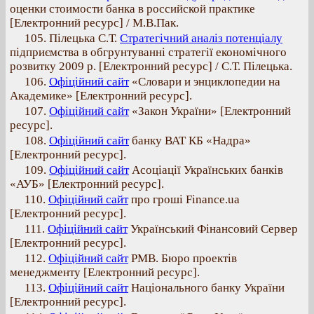
оценки стоимости банка в российской практике
[Електронний ресурс] / М.В.Пак.
105. Пілецька С.Т.
Стратегічний аналіз потенціалу
підприємства в обгрунтуванні стратегії економічного
розвитку 2009 р. [Електронний ресурс] / С.Т. Пілецька.
106.
Офіційний сайт
«Словари и энциклопедии на
Академике» [Електронний ресурс].
107.
Офіційний сайт
«Закон України» [Електронний
ресурс].
108.
Офіційний сайт
банку ВАТ КБ «Надра»
[Електронний ресурс].
109.
Офіційний сайт
Асоціації Українських банків
«АУБ» [Електронний ресурс].
110.
Офіційний сайт
про гроші Finance.ua
[Електронний ресурс].
111.
Офіційний сайт
Український Фінансовий Сервер
[Електронний ресурс].
112.
Офіційний сайт
РМВ. Бюро проектів
менеджменту [Електронний ресурс].
113.
Офіційний сайт
Національного банку України
[Електронний ресурс].