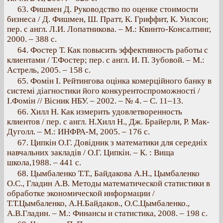
63. Фишмен Д. Руководство по оценке стоимости
бизнеса / Д. Фишмен, Ш. Пратт, К. Гриффит, К. Уилсон;
пер. с англ. Л.И. Лопатникова. – М.: Квинто-Консалтинг,
2000. – 388 с.
64. Фостер Т. Как повысить эффективность работы с
клиентами / Т.Фостер; пер. с англ. И. П. Зубовой. – М.:
Астрель, 2005. – 158 с.
65. Фомін І. Рейтингова оцінка комерційного банку в
системі діагностики його конкурентоспроможності /
І.Фомін // Вісник НБУ. – 2002. – № 4. – С. 11–13.
66. Хилл Н. Как измерить удовлетворенность
клиентов / пер. с англ. Н.Хилл Н., Дж. Брайерли, Р. Мак-
Дуголл. – М.: ИНФРА-М, 2005. – 176 с.
67. Ципкін О.Г. Довідник з математики для середніх
навчальних закладів / О.Г. Ципкін. – К. : Вища
школа,1988. – 441 с.
68. Цымбаленко Т.Т., Байдакова А.Н., Цымбаленко
О.С., Гладин А.В. Методы математической статистики в
обработке экономической информации /
Т.Т.Цымбаленко, А.Н.Байдаков., О.С.Цымбаленко.,
А.В.Гладин. – М.: Финансы и статистика, 2008. – 198 с.