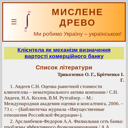
МИСЛЕНЕ
ДРЕВО
☰
Ми робимо Україну – українською!
Клієнтела як механізм визначення
вартості комерційного банку
Список літератури
Трикозенко О. Г., Брітченко І.
Г.
1. Авдеев С.Н. Оценка рыночной стоимости
клиентеллы – нематериального актива компании / С.Н.
Авдеев, Н.А. Козлов, В.М. Рутгайзер. – М.:
Международная академия оценки и консалтинга, 2006. –
73 с. – (Библиотечка журнала «Имущественные
отношения Российской Федерации»).
2. Арсланбеков-Федоров А.А. Филиальная сеть банка:
проблемы эффективного функционирования / А.А.