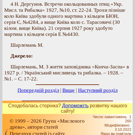
4 Н. Дергунов. Встречи окольцованных птиц «Укр.
Мисл. та Рибалка» 1927, №10, ст. 22‐24. Трохи пізніше
коло Київа здобули одного мартина з кільцем БЮН,
серія Є, №4284, а вище Київа коло с. Тарасовичі (30
кілом. вище Київа). 21 серпня 1927 року здобуто
мартина з кільцем серія Е №4430.
Шарлемань М.
Джерело:
Шарлемань, М. З життя заповідника «Конча‐Заспа» в
1927 р. / Український мисливець та рибалка. – 1928. –
№1. – С. 17‐22.
Попередній розділ
|
Вище
|
Наступний розділ
Сподобалась сторінка?
Допоможіть
розвитку нашого
сайту!
Число завантажень : 1
© 1999 – 2026 Група «Мисленого
260
Модифіковано :
древа», автори статей
3.10.2022
Передрук статей із сайту
Якщо ви помітили