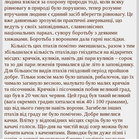
людина взялася за охорону природи тоді, коли всяку
рівновагу в природі було порушено, тепер розумне
втручання людини є єдиний засіб вберегти рівновагу. Це
вже давненько зрозуміли практичні американці, що
ведуть у своїх заповідниках, славнозвісних
національних парках, сувору боротьбу з деякими
хижаками. Боротьба з воронами дала гарні наслідки.
Кількість цих птахів помітно зменшилась, разом з тим
збільшилася кількість птахів,що гніздяться на відкритих
місцях: крячків, куликів, навіть дві пари куликів – сорок
та зо дві пари леженів трималися ціле літо в заповіднику.
Для більшости видів птахів гніздовий період пройшов
добре. Тільки зовсім мало було шпаків, рибалочок, що їх
чимало загинуло весною, малувато було малих крячків
та пісочників. Крячків і пісочників побив великий град,
що був в 20 числах червня. Цей град був такий великий
(вага окремих градин хиталася між 40 і 100 грамами),
що від нього гинули навіть ворони. Загибели інших
птахів від граду не було помічено. Добре вивелися
качки. Влітку у відповідних місцях скрізь було чути
качачі голоси. Що‐дня на чистій воді озер можна було
бачити качок з каченятами. Виводки були дуже пізні і
навіть в серпні траплялося бачити і нелітніх молодих