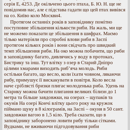
серія Е, 4253. Де окільчено цього птаха, Б. Ю. Н. ще не
повідомив нас, але є підстава гадати що цей птах вивівся
на оз. Київо коло Москви4.
Протягом останніх років в заповіднику помітно
поступовне збільшення кількости риби. На жаль, ми ще
не можемо показати це збільшення в шифрах. Маємо
тілько матеріяли про спробні влови риби в Заспі
протягом кількох років і вони свідчать про швидкий
темп збільшення риби. На око можна побачити, що риби
в заповіднику багато, дивлячись у воду в протоках,
Бистрику та інш. Тут влітку з озер в Старий Дніпро
цілими хмарами виходить риб’яча молодь. Риби
остільки багато, що весло, коли їхати човном, лякаючи
рибу, примушує її вискакувати в повітря. Коло весла
наче сріблясті бризки плигає молоденька риба. Удень на
Старику можна бачити плигання великих білизн до 1
метра та більше завдовжки, на озерах – щупаків та
окунів На озері Кончі влітку цього року на кружок
піймано щуку в 8 кілограмів, на Заспі – окуня в 50 сант.
завдовжки вагою в 1,5 кіло. Треба сказати, що в
заповіднику заборонено ловити рибу тільки сітками.
Вудками, не вживаючи підгодовування риби