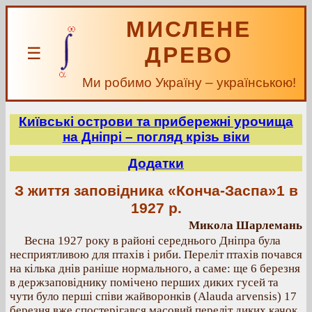
МИСЛЕНЕ
ДРЕВО
☰
Ми робимо Україну – українською!
Київські острови та прибережні урочища
на Дніпрі – погляд крізь віки
Додатки
З життя заповідника «Конча-Заспа»1 в
1927 р.
Микола Шарлемань
Весна 1927 року в районі середнього Дніпра була
несприятливою для птахів і риби. Переліт птахів почався
на кілька днів раніше нормального, а саме: ще 6 березня
в держзаповіднику помічено перших диких гусей та
чути було перші співи жайворонків (Alauda arvensis) 17
березня вже спостерігався масовий переліт диких качок,