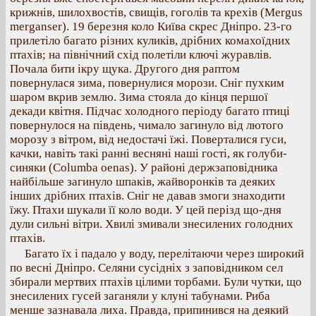
крижнів, шилохвостів, свищів, гоголів та крехів (Mergus
merganser). 19 березня коло Київа скрес Дніпро. 23‐го
прилетіло багато різних куликів, дрібних комахоїдних
птахів; на північний схід полетіли ключі журавлів.
Почала бити ікру щука. Другого дня раптом
повернулася зима, повернулися морози. Сніг пухким
шаром вкрив землю. Зима стояла до кінця першої
декади квітня. Підчас холодного періоду багато птиці
повернулося на південь, чимало загинуло від лютого
морозу з вітром, від недостачі їжі. Поверталися гуси,
качки, навіть такі ранні весняні наші гості, як голуби‐
синяки (Columba oenas). У районі держзаповідника
найбільше загинуло шпаків, жайворонків та деяких
інших дрібних птахів. Сніг не давав змоги знаходити
їжу. Птахи шукали її коло води. У цей перізд що‐дня
дули сильні вітри. Хвилі змивали знесилених голодних
птахів.
Багато їх і падало у воду, перелітаючи через широкий
по весні Дніпро. Селяни сусідніх з заповідником сел
збирали мертвих птахів цілими торбами. Були чутки, що
знесилених гусей заганяли у клуні табунами. Риба
менше зазнавала лиха. Правда, припинився на деякий