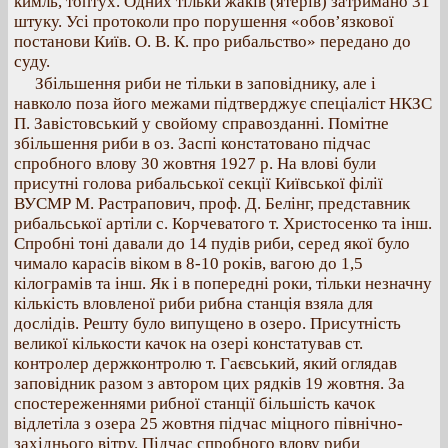
кимль, топтух. Одних тільки жаків (ятерів) затримано 31
штуку. Усі протоколи про порушення «обов’язкової
постанови Київ. О. В. К. про рибальство» передано до
суду.
Збільшення риби не тільки в заповіднику, але і
навколо поза його межами підтверджує спеціаліст НКЗС
П. Завістовський у свойому справозданні. Помітне
збільшення риби в оз. Заспі констатовано підчас
спробного влову 30 жовтня 1927 р. На влові були
присутні голова рибальської секції Київської філії
ВУСМР М. Растрапович, проф. Д. Белінг, представник
рибальської артіли с. Корчеватого т. Христосенко та інш.
Спробні тоні давали до 14 пудів риби, серед якої було
чимало карасів віком в 8‐10 років, вагою до 1,5
кілограмів та інш. Як і в попередні роки, тільки незначну
кількість вловленої риби рибна станція взяла для
дослідів. Решту було випущено в озеро. Присутність
великої кількости качок на озері констатував ст.
контролер держконтролю т. Гаєвський, який оглядав
заповідник разом з автором цих рядків 19 жовтня. За
спостереженнями рибної станції більшість качок
відлетіла з озера 25 жовтня підчас міцного північно‐
західнього вітру. Підчас спробного влову риби