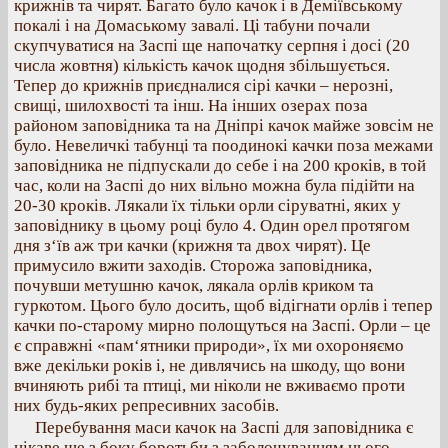
крижнів та чирят. Багато було качок і в Деміївському
покалі і на Домаському завалі. Ці табуни почали
скупчуватися на Заспі ще напочатку серпня і досі (20
числа жовтня) кількість качок щодня збільшується.
Тепер до крижнів приєдналися сірі качки – нерозні,
свищі, шилохвості та інш. На інших озерах поза
районом заповідника та на Дніпрі качок майже зовсім не
було. Невеличкі табунці та поодинокі качки поза межами
заповідника не підпускали до себе і на 200 кроків, в той
час, коли на Заспі до них вільно можна була підійти на
20‐30 кроків. Лякали їх тільки орли сіруватні, яких у
заповіднику в цьому році було 4. Один орел протягом
дня з‘їв аж три качки (крижня та двох чирят). Це
примусило вжити заходів. Сторожа заповідника,
почувши метушню качок, лякала орлів криком та
гуркотом. Цього було досить, щоб відігнати орлів і тепер
качки по‐старому мирно полощуться на Заспі. Орли – це
є справжні «пам‘ятники природи», їх ми охороняємо
вже декільки років і, не дивлячись на шкоду, що вони
вчиняють рибі та птиці, ми ніколи не вживаємо проти
них будь‐яких репресивних засобів.
Перебування маси качок на Заспі для заповідника є
цікаве ще з боку боротьби з заболочуванням цього