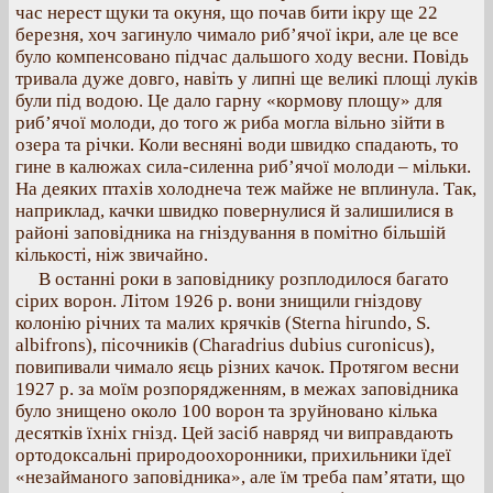
час нерест щуки та окуня, що почав бити ікру ще 22
березня, хоч загинуло чимало риб’ячої ікри, але це все
було компенсовано підчас дальшого ходу весни. Повідь
тривала дуже довго, навіть у липні ще великі площі луків
були під водою. Це дало гарну «кормову площу» для
риб’ячої молоди, до того ж риба могла вільно зійти в
озера та річки. Коли весняні води швидко спадають, то
гине в калюжах сила‐силенна риб’ячої молоди – мільки.
На деяких птахів холоднеча теж майже не вплинула. Так,
наприклад, качки швидко повернулися й залишилися в
районі заповідника на гніздування в помітно більшій
кількості, ніж звичайно.
В останні роки в заповіднику розплодилося багато
сірих ворон. Літом 1926 р. вони знищили гніздову
колонію річних та малих крячків (Sterna hirundo, S.
albifrons), пісочників (Charadrius dubius curonicus),
повипивали чимало яєць різних качок. Протягом весни
1927 р. за моїм розпорядженням, в межах заповідника
було знищено около 100 ворон та зруйновано кілька
десятків їхніх гнізд. Цей засіб навряд чи виправдають
ортодоксальні природоохоронники, прихильники їдеї
«незайманого заповідника», але їм треба пам’ятати, що