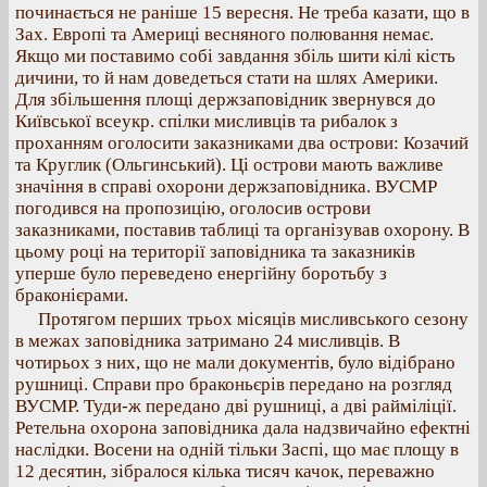
починається не раніше 15 вересня. Не треба казати, що в
Зах. Европі та Америці весняного полювання немає.
Якщо ми поставимо собі завдання збіль шити кілі кість
дичини, то й нам доведеться стати на шлях Америки.
Для збільшення площі держзаповідник звернувся до
Київської всеукр. спілки мисливців та рибалок з
проханням оголосити заказниками два острови: Козачий
та Круглик (Ольгинський). Ці острови мають важливе
значіння в справі охорони держзаповідника. ВУСМР
погодився на пропозицію, оголосив острови
заказниками, поставив таблиці та організував охорону. В
цьому році на території заповідника та заказників
уперше було переведено енергійну боротьбу з
браконієрами.
Протягом перших трьох місяців мисливського сезону
в межах заповідника затримано 24 мисливців. В
чотирьох з них, що не мали документів, було відібрано
рушниці. Справи про браконьєрів передано на розгляд
ВУСМР. Туди‐ж передано дві рушниці, а дві райміліції.
Ретельна oxoрона заповідника дала надзвичайно ефектні
наслідки. Восени на одній тільки Заспі, що має площу в
12 десятин, зібралося кілька тисяч качок, переважно