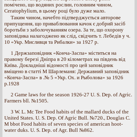
помічено, що водяних рослин, головним чином,
Ceratophylium, в цьому році було дуже мало.
Таким чином, начебто підтверджується авторове
припущення, що приваблювання качок є добрий засіб
боротьби з заболочуванням озера. За те, що охорону
заповідика налагоджено як слід, свідчить т. Лебедів у ч.
10 «Укр. Мисливця та Рибалки» за 1927 р.
1 Держзаповідник «Конча‐Заспа» міститься на
правому березі Дніпра в 20 кілометрах на південь від
Київа. Докладніші відомості про цей заповідник
вміщено в статті М Шарлеманя: Державний заповідник
«Конча‐Заспа» в .№ 5 «Укр. Ох. и Рыболова» за 1926
р.1928
2 Game laws for the season 1926‐27 U. S. Dep. of Agric.
Farmers bll. №1505.
3 W. L. Мс Tee Food habits of the mallard ducks of the
United States. U. S. Dep. Of Agric Bull. №720., Douglas С.
M bbot Food habits of seven species of american hoot‐
water duks. U. S. Dep. of Agr. Bull №862.