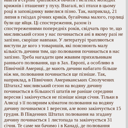
крижнів і пташенят у пуху. Взагалі, всі птахи в цьому
році в заповіднику вивелися пізно. Так, наприклад, 21
липня в гніздах річних кряків, бугайчика малого, горлиці
були ще яйця. Ці спостереження, разом із
спостереженнями попередніх років, свідчать про те, що
мисливський сезон у нас починається ані в якому разі не
запізно, скоріше навпаки. У литературі трапляються
виступи де кого з товаришів, які пояснюють малу
кількість дичини тим, що полювання починається в нас
запізно. Треба нагадати цим жвавим прихильникам
раннього полювання, що в Зах. Европі, а особливо в
Північній Америці, де мають дичини набагато більше
ніж ми, полювання починається ще пізніше. Так,
наприклад, в Північних Американських Сполучених
Штатах2 мисливський сезон на водяну дичину
починається в більшості штатів не раніше середини
вересня і закінчується не пізніше кінця січня. Тільки в
Алясці з її полярним кліматом полювання на водяну
дичину починаємся 1 вересня, але воно закінчується 15
грудня. В Південних Штатах полювання на згадану
дичину починається 1 листопада та закінчується 31
січня. Те саме ми бачимо і в Канаді, де полювання