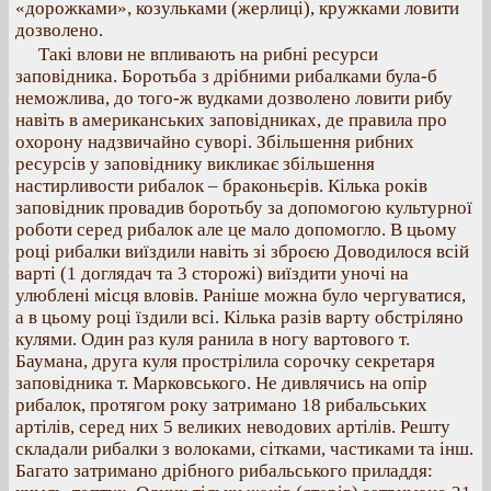
«дорожками», козульками (жерлиці), кружками ловити
дозволено.
Такі влови не впливають на рибні ресурси
заповідника. Боротьба з дрібними рибалками була‐б
неможлива, до того‐ж вудками дозволено ловити рибу
навіть в американських заповідниках, де правила про
охорону надзвичайно суворі. Збільшення рибних
ресурсів у заповіднику викликає збільшення
настирливости рибалок – браконьєрів. Кілька років
заповідник провадив боротьбу за допомогою культурної
роботи серед рибалок але це мало допомогло. В цьому
році рибалки виїздили навіть зі зброєю Доводилося всій
варті (1 доглядач та 3 сторожі) виїздити уночі на
улюблені місця вловів. Раніше можна було чергуватися,
а в цьому році їздили всі. Кілька разів варту обстріляно
кулями. Один раз куля ранила в ногу вартового т.
Баумана, друга куля прострілила сорочку секретаря
заповідника т. Марковського. Не дивлячись на опір
рибалок, протягом року затримано 18 рибальських
артілів, серед них 5 великих неводових артілів. Решту
складали рибалки з волоками, сітками, частиками та інш.
Багато затримано дрібного рибальського приладдя: