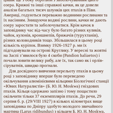
озера. Крижні та інші справжні качки, як це довели
аналізи багатьох тисяч шлунків цих птахів в Півн.
Америці, годуються переважно водяними рослинами та
їх насінням. Знищуючи водяні рослини, качки не дають
озеру заростати та заболочуватися. Крім качок в
заповіднику час від‐часу було багато різних куликів,
чайок, кулонів, кроншнепів, брижачів (турухтанів),
різних коловодників тощо. Збільшилася в цьому році
кількість куріпок. Взимку 1926‐1927 р. ми їх
підгодовували на острові Круглику. У вересні та жовтні
на Заспі з’явилося було 4 скоби (Pandіоn haliaetos) і
почали ловити велику рибу, але їх, так само як і орлів‐
сіруватнів, швидко прогнали.
Для досвідного вивчення перельоту птахів в цьому
році з заповіднику вперше було переведено
окільчування алюмінієвими кільцями Біологічної станції
«Юних Натуралистів» (Б. Ю. Н. Moskwa) гніздових
птахів. Кільця одержано запізно і тому пощастило
окільчити тільки 37 екземпплярів птахів. До речи, 29
серпня б. р. (29/VIII 1927) в кількох кілометрах вище
заповідника по Дніпру здобуто молодого звичайного
мартина (Larus ridibundus) з кільцем Б. Ю. Н. Moskwa,