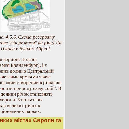
ис. 4.5.6. Схема резервату
енне узбережжя" на річці Ла-
Плата в Буенос-Айресі
и кордоні Польщі
мля Бранденбург), і є
ових долин в Центральній
рилеглими кручами являє
в, який створений в річковій
алишити природу саму собі”. В
 долини річок становлять
охорони. З польських
ав великих річок в
ціональних парках.
ликих містах Європи та