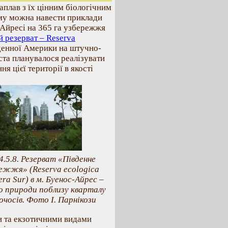
плав з їх цінним біологічним
ому можна навести приклади
с-Айресі на 365 га узбережжя
й резерват – Reserva
вденної Америки на штучно-
ста планувалося реалізувати
я цієї території в якості
4.5.8. Резерват «Південне
ежжя» (Reserva ecologica
ra Sur) в м. Буенос-Айрес –
о природи поблизу кварталу
очосів. Фото І. Парнікози
и та екзотичними видами