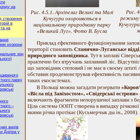
кти
фонду на
Рис. 4
Рис. 4.5.1. Архіпелаг Великі та Малі
режиму 
Кучугури охороняється в
д створення
торій в
Кучугури
національному природному парку
 та на
к
«Великий Луг». Фото В. Бусла
нання
Приклад ефективного функціонування запов
орм охорони
території становить
Станично-Луганське відд
ональних зон
природного заповідника
. Тут в заплаві Сіверс
ьного)
практично без втручань заплавний ліс. Відсутні
що заповідник степовий і не має в своєму штаті 
обставин продемонстрував ефективність пасивно
зширеного
тного парку
таких екосистемах.
ального
В Польщі можна загадати резервати
«Коров’
ровські
«Вісла під Завіхостом», «Свідерські острови»
включають фрагменти непорушеної заплави з бе
ного
Ціла система ООПТ створена в випадку річкової 
тного –
ьного
якими річка протікає (Кусьмерчык ды ін., 2008).
ровські
сних видів
и Дніпра у