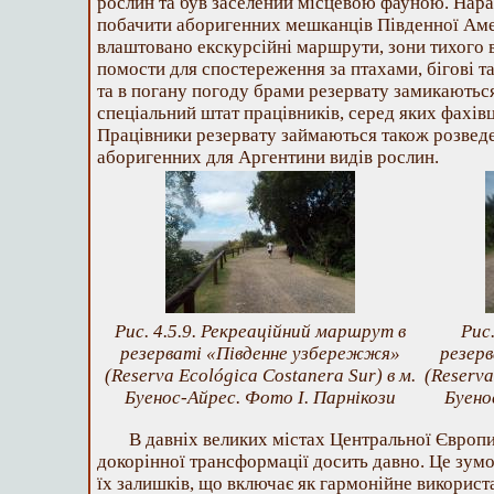
рослин та був заселений місцевою фауною. Нараз
побачити аборигенних мешканців Південної Аме
влаштовано екскурсійні маршрути, зони тихого в
помости для спостереження за птахами, бігові т
та в погану погоду брами резервату замикаються
спеціальний штат працівників, серед яких фахівц
Працівники резервату займаються також розведе
аборигенних для Аргентини видів рослин.
Рис. 4.5.9. Рекреаційний маршрут в
Рис.
резерваті «Південне узбережжя»
резер
(Reserva Ecológica Costanera Sur) в м.
(Reserva
Буенос-Айрес. Фото І. Парнікози
Буено
В давніх великих містах Центральної Європи
докорінної трансформації досить давно. Це зум
їх залишків, що включає як гармонійне викорис