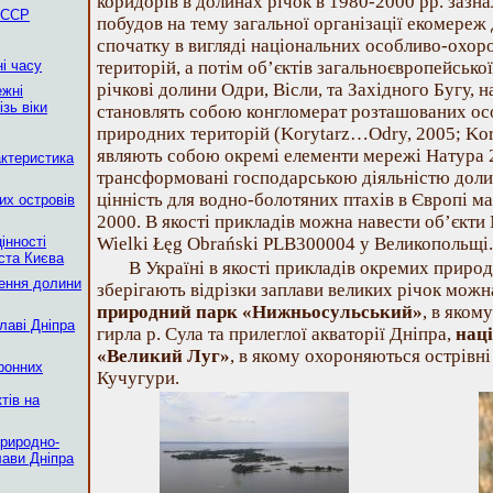
коридорів в долинах річок в 1980-2000 рр. зазна
 ССР
побудов на тему загальної організації екомереж д
спочатку в вигляді національних особливо-охо
і часу
територій, а потім об’єктів загальноєвропейсько
річкові долини Одри, Вісли, та Західного Бугу, н
ежні
зь віки
становлять собою конгломерат розташованих о
природних територій (Korytarz…Odry, 2005; Kor
являють собою окремі елементи мережі Натура 2
актеристика
трансформовані господарською діяльністю долин
цінність для водно-болотяних птахів в Європі ма
ких островів
2000. В якості прикладів можна навести об’єкти
цінності
Wielki Łęg Obrański PLB300004 у Великопольщі.
ста Києва
В Україні в якості прикладів окремих природ
ення долини
зберігають відрізки заплави великих річок мож
природний парк «Нижньосульський»
, в яком
плаві Дніпра
гирла р. Сула та прилеглої акваторії Дніпра,
нац
«Великий Луг»
, в якому охороняються острівні
оронних
Кучугури.
тів на
природно-
лави Дніпра