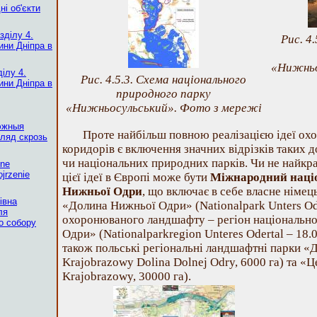
ні об'єкти
зділу 4.
Рис. 4
ни Дніпра в
«Нижньо
ділу 4.
Рис. 4.5.3. Схема національного
ни Дніпра в
природного парку
«Нижньосульський». Фото з мережі
эжныя
Проте найбільш повною реалізацією ідеї ох
ляд скрозь
коридорів є включення значних відрізків таких 
чи національних природних парків. Чи не найкр
żne
jrzenie
цієї ідеї в Європі може бути
Міжнародний наці
Нижньої Одри
, що включає в себе власне німе
івна
«Долина Нижньої Одри» (Nationalpark Unters Oder
ля
охоронюваного ландшафту – регіон національн
о собору
Одри» (Nationalparkregion Unteres Odertal – 18.0
також польські регіональні ландшафтні парки «
Krajobrazowy Dolina Dolnej Odry, 6000 га) та «
Krajobrazowy, 30000 га).