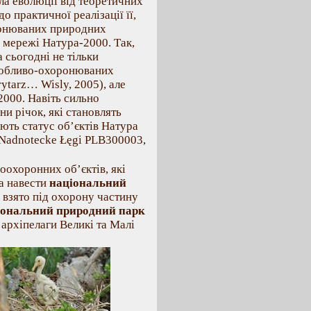
ла еволюції від теоретичних
о практичної реалізації її,
ронюваних природних
ї мережі Натура-2000. Так,
а сьогодні не тільки
собливо-охоронюваних
ytarz… Wisly, 2005), але
000. Навіть сильно
и річок, які становлять
ють статус об’єктів Натура
 Nadnotecke Łęgi PLB300003,
оохоронних об’єктів, які
на навести
національний
у взято під охорону частину
іональний природний парк
 архіпелаги Великі та Малі