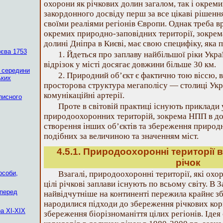
охорони як річкових долин загалом, так і окреми
закордонного досвіду перш за все цікаві рішенн
своїми реаліями регіонів Європи. Однак треба в
окремих природно-заповідних території, зокрема
долині Дніпра в Києві, має свою специфіку, яка 
єва 1753
1. Йдеться про заплаву найбільшої ріки Украї
відрізок у місті досягає довжини більше 30 км.
а середини
2. Природний об’єкт є фактично тою віссю, 
ьких
просторова структура мегаполісу — столиці Укр
комунікаційні артерії.
писного
Проте в світовій практиці існують приклад
природоохоронних територій, зокрема НПП в дол
створення інших об’єктів та збереження природ
подібних за величиною та значенням міст.
4.5.1. Природоохоронні території
річок
особи,
Взагалі, природоохоронні території, які ох
цілі річкові заплави існують по всьому світу. В З
 перед
найвідчутніше на континенті пережила крайнє зб
народилися підходи до збереження річкових кор
а XI-XIX
збереження біорізноманіття цілих регіонів. Ідея