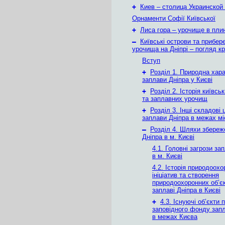
+
Киев – столица Украинской
Орнаменти Софії Київської
+
Лиса гора – урочище в плин
–
Київські острови та прибер
урочища на Дніпрі – погляд крі
Вступ
+
Розділ 1. Природна хар
заплави Дніпра у Києві
+
Розділ 2. Історія київсь
та заплавних урочищ
+
Розділ 3. Інші складові 
заплави Дніпра в межах мі
–
Розділ 4. Шляхи збереж
Дніпра в м. Києві
4.1. Головні загрози за
в м. Києві
4.2. Історія природоох
ініціатив та створення
природоохоронних об’єк
заплаві Дніпра в Києві
+
4.3. Існуючі об’єкти 
заповідного фонду зап
в межах Києва