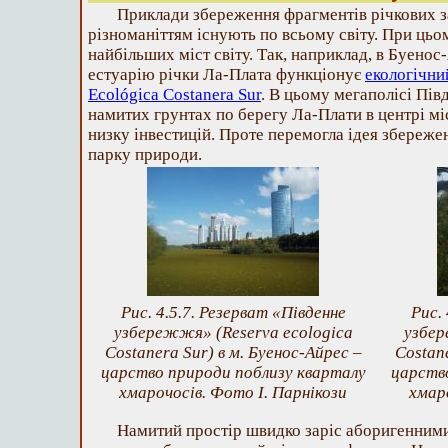
Приклади збереження фрагментів річкових за
різноманіттям існують по всьому світу. При ць
найбільших міст світу. Так, наприклад, в Буено
естуарію річки Ла-Плата функціонує
екологічни
Ecológica Costanera Sur
. В цьому мегаполісі Пі
намитих грунтах по берегу Ла-Плати в центрі мі
низку інвестицій. Проте перемогла ідея збереженн
парку природи.
Рис. 4.5.7. Резерват «Південне
Рис. 
узбережжя» (Reserva ecologica
узбер
Costanera Sur) в м. Буенос-Айрес –
Costane
царство природи поблизу кварталу
царств
хмарочосів. Фото І. Парнікози
хмар
Намитий простір швидко заріс аборигенним