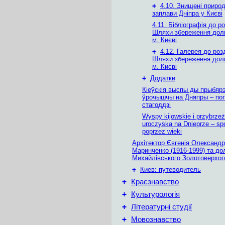
+
4.10. Знищені природ
заплави Дніпра у Києві
4.11. Бібліографія до ро
Шляхи збереження доли
м. Києві
+
4.12. Галерея до роз
Шляхи збереження доли
м. Києві
+
Додатки
Кіеўскія выспы ды прыбяр
ўрочышчы на Дняпры – пог
стагоддзі
Wyspy kijowskie i przybrze
uroczyska na Dnieprze – spo
poprzez wieki
Архітектор Євгенія Олександр
Маринченко (1916-1999) та до
Михайлівського Золотоверхог
+
Киев: путеводитель
+
Краєзнавство
+
Культурологія
+
Літературні студії
+
Мовознавство