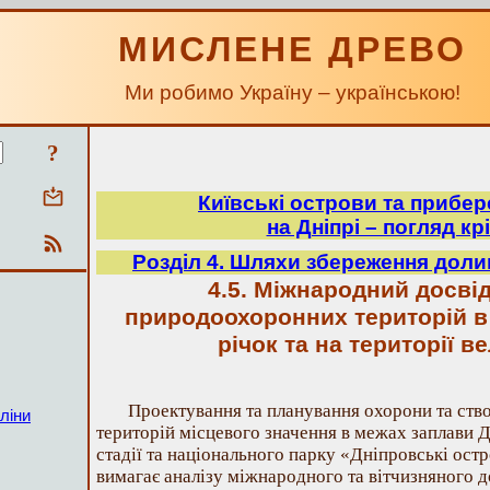
МИСЛЕНЕ ДРЕВО
Ми робимо Україну – українською!
?
Київські острови та прибе
на Дніпрі – погляд крі
Розділ 4. Шляхи збереження долин
4.5. Міжнародний досві
природоохоронних територій в
річок та на території в
Проектування та планування охорони та ст
ліни
територій місцевого значення в межах заплави Д
стадії та національного парку «Дніпровські остр
вимагає аналізу міжнародного та вітчизняного д