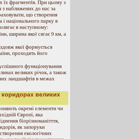
х їх фрагментів. При цьому з
я з наближених до нас за
раховувати, що створення
 і національного парку в
полягає в наступному:
ни, ширина якої сягає 9 км, а
вздовж якої формується
аїни, проходять його
и успішного функціонування
инах великих річок, а також
них ландшафтів в межах
 в коридорах великих
ороняють окремі елементи чи
ахідній Європі, яка
іднення біорізноманітття,
идорів, як запоруки
 створення екологічних