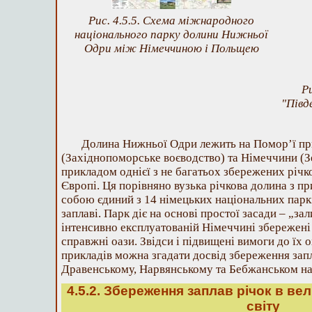
Рис. 4.5.5. Схема міжнародного
національного парку долини Нижньої
Одри між Німеччиною і Польщею
Р
"Півд
Долина Нижньої Одри лежить на Помор’ї пр
(Західнопоморське воєводство) та Німеччини (Зе
прикладом однієї з не багатьох збережених річк
Європі. Ця порівняно вузька річкова долина з п
собою єдиний з 14 німецьких національних паркі
заплаві. Парк діє на основі простої засади – „з
інтенсивно експлуатованій Німеччині збережені
справжні оази. Звідси і підвищені вимоги до їх 
прикладів можна згадати досвід збереження запл
Дравенському, Нарвянському та Бебжанськом на
4.5.2. Збереження заплав річок в ве
світу