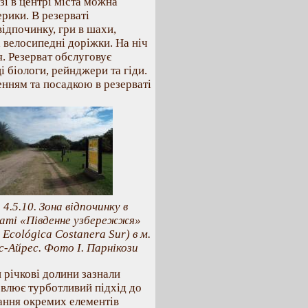
і в центрі міста можна
рики. В резерваті
ідпочинку, гри в шахи,
а велосипедні доріжки. На ніч
. Резерват обслуговує
і біологи, рейнджери та гіди.
нням та посадкою в резерваті
 4.5.10. Зона відпочинку в
ваті «Південне узбережжя»
 Ecológica Costanera Sur) в м.
с-Айрес. Фото І. Парнікози
 річкові долини зазнали
овлює турботливий підхід до
тання окремих елементів