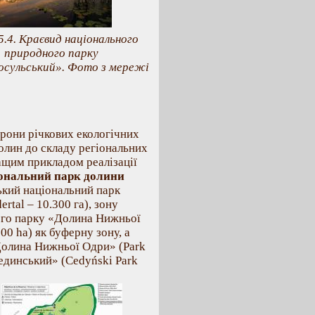
.5.4. Краєвид національного
природного парку
сульський». Фото з мережі
орони річкових екологічних
долин до складу регіональних
ащим прикладом реалізації
ональний парк долини
цький національний парк
tal – 10.300 га), зону
ого парку «Долина Нижньої
00 ha) як буферну зону, а
Долина Нижньої Одри» (Park
Цединський» (Cedyński Park