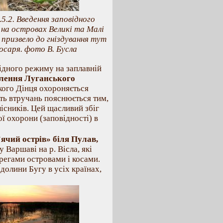
.5.2. Введення заповідного
на островах Великі та Малі
 призвело до гніздування тут
осаря. фото В. Бусла
ідного режиму на заплавній
ілення Луганського
ького Дінця охороняється
сть втручань пояснюється тим,
лісників. Цей щасливий збіг
ї охорони (заповідності) в
ячий острів» біля Пулав,
у Варшаві на р. Вісла, які
регами островами і косами.
долини Бугу в усіх країнах,