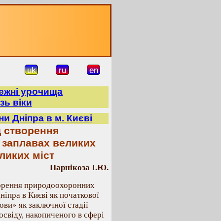
uk
ru
en
режні урочища
зь віки
и Дніпра в м. Києві
д створення
 заплавах великих
еликих міст
Парнікоза І.Ю.
ворення природоохоронних
ніпра в Києві як початкової
ови» як заключної стадії
освіду, накопиченого в сфері