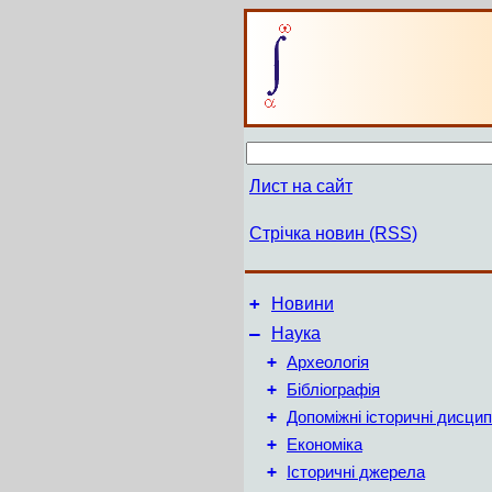
Лист на сайт
Стрічка новин (RSS)
+
Новини
–
Наука
+
Археологія
+
Бібліографія
+
Допоміжні історичні дисцип
+
Економіка
+
Історичні джерела