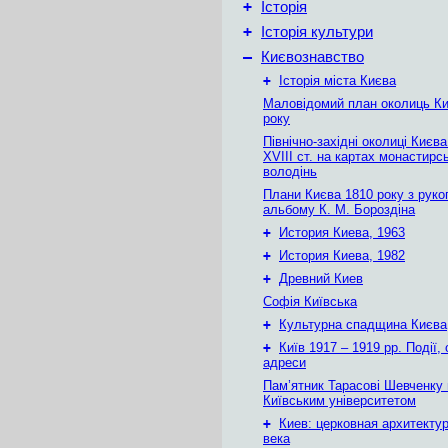
+
Історія
+
Історія культури
–
Києвознавство
+
Історія міста Києва
Маловідомий план околиць Ки
року
Північно-західні околиці Києв
XVIII ст. на картах монастирс
володінь
Плани Києва 1810 року з руко
альбому К. М. Бороздіна
+
История Киева, 1963
+
История Киева, 1982
+
Древний Киев
Софія Київська
+
Культурна спадщина Києва
+
Київ 1917 – 1919 рр. Події, 
адреси
Пам’ятник Тарасові Шевченку
Київським університетом
+
Киев: церковная архитектур
века