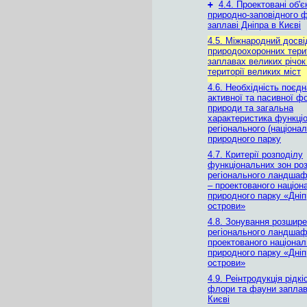
+
4.4. Проектовані об'є
природно-заповідного 
заплаві Дніпра в Києві
4.5. Міжнародний досві
природоохоронних тери
заплавах великих річок
території великих міст
4.6. Необхідність поєд
активної та пасивної ф
природи та загальна
характеристика функці
регіонального (націонал
природного парку
4.7. Критерії розподілу
функціональних зон ро
регіонального ландшаф
– проектованого націон
природного парку «Дніп
острови»
4.8. Зонування розшире
регіонального ландшаф
проектованого націонал
природного парку «Дніп
острови»
4.9. Реінтродукція рідкі
флори та фауни заплав
Києві