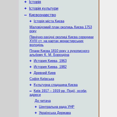
+
Історія
+
Історія культури
–
Києвознавство
+
Історія міста Києва
Маловідомий план околиць Києва 1753
року
Північно-західні околиці Києва середини
XVIII ст. на картах монастирських
володінь
Плани Києва 1810 року з рукописного
альбому К. М. Бороздіна
+
История Киева, 1963
+
История Киева, 1982
+
Древний Киев
Софія Київська
+
Культурна спадщина Києва
–
Київ 1917 – 1919 рр. Події, особи,
адреси
До читача
+
Центральна рада УНР
+
Українська Держава