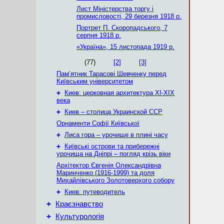
Лист Міністерства торгу і
промисловості, 29 березня 1918 р.
Портрет П. Скоропадського, 7
серпня 1918 р.
«Україна», 15 листопада 1919 р.
(77)
[2]
[3]
Пам’ятник Тарасові Шевченку перед
Київським університетом
+
Киев: церковная архитектура XI-XIX
века
+
Киев – столица Украинской ССР
Орнаменти Софії Київської
+
Лиса гора – урочище в плині часу
+
Київські острови та прибережні
урочища на Дніпрі – погляд крізь віки
Архітектор Євгенія Олександрівна
Маринченко (1916-1999) та доля
Михайлівського Золотоверхого собору
+
Киев: путеводитель
+
Краєзнавство
+
Культурологія