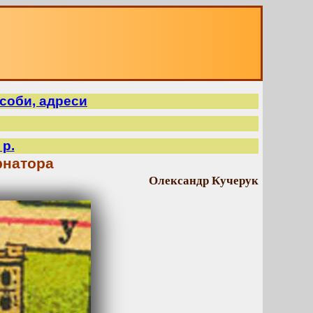
 особи, адреси
 р.
рнатора
Олександр Кучерук