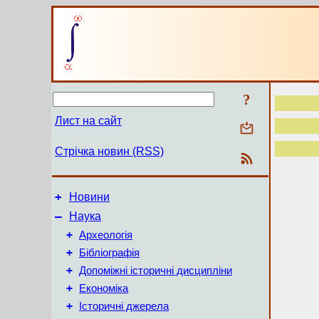
?
Лист на сайт
Стрічка новин (RSS)
+
Новини
–
Наука
+
Археологія
+
Бібліографія
+
Допоміжні історичні дисципліни
+
Економіка
+
Історичні джерела