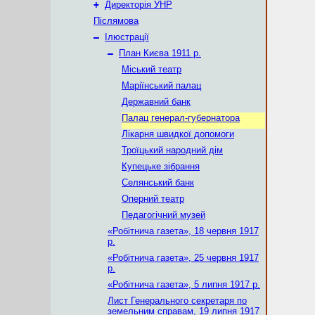
+
Директорія УНР
Післямова
–
Ілюстрації
–
План Києва 1911 р.
Міський театр
Маріїнський палац
Державний банк
Палац генерал-губернатора
Лікарня швидкої допомоги
Троїцький народний дім
Купецьке зібрання
Селянський банк
Оперний театр
Педагогічний музей
«Робітнича газета», 18 червня 1917
р.
«Робітнича газета», 25 червня 1917
р.
«Робітнича газета», 5 липня 1917 р.
Лист Генерального секретаря по
земельним справам, 19 липня 1917