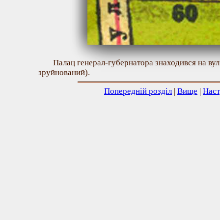
Палац генерал-губернатора знаходився на вул.
зруйнований).
Попередній розділ
|
Вище
|
Наст