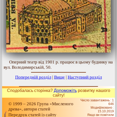
Оперний театр від 1901 р. працює в цьому будинку на
вул. Володимирській, 50.
Попередній розділ
|
Вище
|
Наступний розділ
Сподобалась сторінка?
Допоможіть
розвитку нашого
сайту!
Число завантажень : 1
© 1999 – 2026 Група «Мисленого
646
Модифіковано :
древа», автори статей
15.10.2019
Передрук статей із сайту
Якщо ви помітили