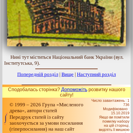
Нині тут міститься Національний банк України (вул.
Інститутська, 9).
Попередній розділ
|
Вище
|
Наступний розділ
Сподобалась сторінка?
Допоможіть
розвитку нашого
сайту!
Число завантажень : 1
© 1999 – 2026 Група «Мисленого
736
Модифіковано :
древа», автори статей
15.10.2019
Передрук статей із сайту
Якщо ви помітили
помилку набору
заохочується за умови посилання
на цiй сторiнцi,
(гіперпосилання) на наш сайт
видiлiть її мишкою