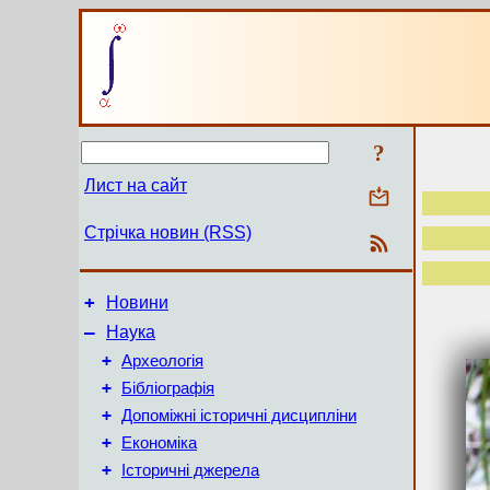
?
Лист на сайт
Стрічка новин (RSS)
+
Новини
–
Наука
+
Археологія
+
Бібліографія
+
Допоміжні історичні дисципліни
+
Економіка
+
Історичні джерела