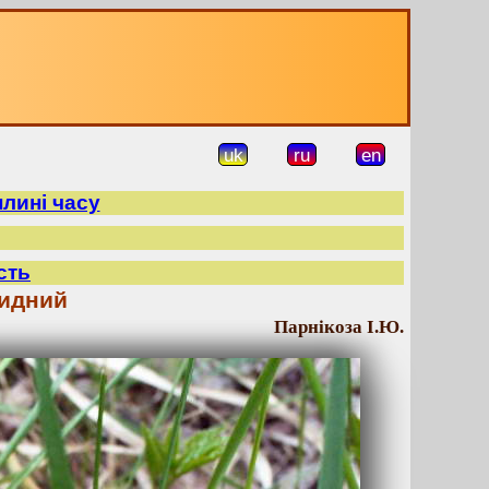
uk
ru
en
плині часу
сть
идний
Парнікоза І.Ю.