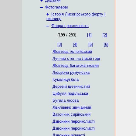
+
Додатки
–
Фотогалереї
+
Історія Лисогірського форту і
околиць
–
Флора і рослинність
(
199
/ 283)
[1]
[2]
[3]
[4]
[5]
[6]
Жовтець іллірійський
Лучний степ на Лисій горі
Жовтець багатоквітковий
Люцерна румунська
Куколиця біла
Деревій щетинистий
Цибуля подільська
Бугила лісова
Хвилівник звичайний
Ваточник сирійський
Дзвоники персиколисті
Дзвоники персиколисті
Дзвоники ріпчасті