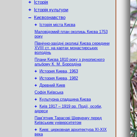
+
Історія
+
Історія культури
–
Києвознавство
+
Історія міста Києва
Маловідомий план околиць Києва 1753
року
Північно-західні околиці Києва середини
XVIII ст. на картах монастирських
володінь
Плани Києва 1810 року з рукописного
альбому К. М. Бороздіна
+
История Киева, 1963
+
История Киева, 1982
+
Древний Киев
Софія Київська
+
Культурна спадщина Києва
+
Київ 1917 – 1919 рр. Події, особи,
адреси
Пам’ятник Тарасові Шевченку перед
Київським університетом
+
Киев: церковная архитектура XI-XIX
века