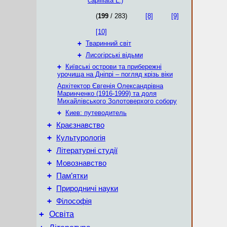
caplillata L.)
(
199
/ 283)
[8]
[9]
[10]
+
Тваринний світ
+
Лисогірські відьми
+
Київські острови та прибережні
урочища на Дніпрі – погляд крізь віки
Архітектор Євгенія Олександрівна
Маринченко (1916-1999) та доля
Михайлівського Золотоверхого собору
+
Киев: путеводитель
+
Краєзнавство
+
Культурологія
+
Літературні студії
+
Мовознавство
+
Пам’ятки
+
Природничі науки
+
Філософія
+
Освіта