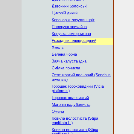
Дзвоники болонські
Цикорій дикий
Коронарія, зозулин цвіт
Плоскуха звичайна
Коручка чемерникова
Розхідник плющовидний
Хмель
Белена чорна
Заяча капуста їдка
Смілка поникла
Осот жовтий польовий (Sonchus
arvensis)
Горошек гороховидний (Vicia
pisiformis)
Горошок волосистий
Магонія падуболиста
Омела
Ковила волостиста (Stipa
caplillata L.)
Ковила волостиста (Stipa