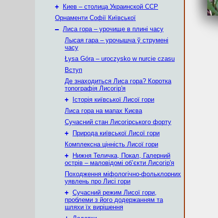
+
Киев – столица Украинской ССР
Орнаменти Софії Київської
–
Лиса гора – урочище в плині часу
Лысая гара – урочышча ў струмені
часу
Łysa Góra – uroczysko w nurcie czasu
Вступ
Де знаходиться Лиса гора? Коротка
топографія Лисогір'я
+
Історія київської Лисої гори
Лиса гора на мапах Києва
Сучасний стан Лисогірського форту
+
Природа київської Лисої гори
Комплексна цінність Лисої гори
+
Нижня Теличка, Покал, Галерний
острів – маловідомі об’єкти Лисогір'я
Походження міфологічно-фольклорних
уявлень про Лисі гори
+
Сучасний режим Лисої гори,
проблеми з його додержанням та
шляхи їх вирішення