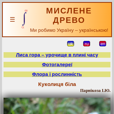
МИСЛЕНЕ
ДРЕВО
☰
Ми робимо Україну – українською!
uk
ru
en
Лиса гора – урочище в плині часу
Фотогалереї
Флора і рослинність
Куколиця біла
Парнікоза І.Ю.