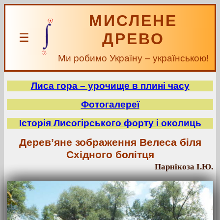
МИСЛЕНЕ
ДРЕВО
☰
Ми робимо Україну – українською!
Лиса гора – урочище в плині часу
Фотогалереї
Історія Лисогірського форту і околиць
Дерев’яне зображення Велеса біля
Східного болітця
Парнікоза І.Ю.