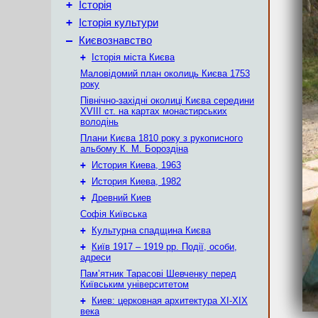
+
Історія
+
Історія культури
–
Києвознавство
+
Історія міста Києва
Маловідомий план околиць Києва 1753
року
Північно-західні околиці Києва середини
XVIII ст. на картах монастирських
володінь
Плани Києва 1810 року з рукописного
альбому К. М. Бороздіна
+
История Киева, 1963
+
История Киева, 1982
+
Древний Киев
Софія Київська
+
Культурна спадщина Києва
+
Київ 1917 – 1919 рр. Події, особи,
адреси
Пам’ятник Тарасові Шевченку перед
Київським університетом
+
Киев: церковная архитектура XI-XIX
века