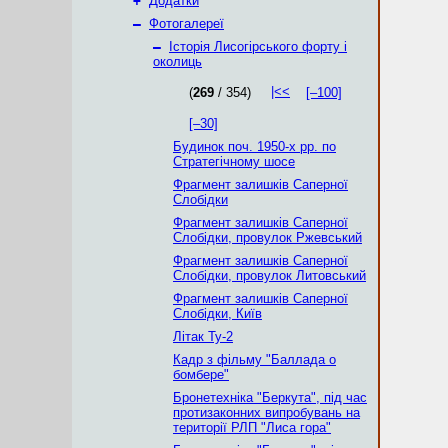
+
Додатки
–
Фотогалереї
–
Історія Лисогірського форту і
околиць
|<<
(
269
/ 354)
[–100]
[–30]
Будинок поч. 1950-х рр. по
Стратегічному шосе
Фрагмент залишків Саперної
Слобідки
Фрагмент залишків Саперної
Слобідки, провулок Ржевський
Фрагмент залишків Саперної
Слобідки, провулок Литовський
Фрагмент залишків Саперної
Слобідки, Київ
Літак Ту-2
Кадр з фільму "Баллада о
бомбере"
Бронетехніка "Беркута", під час
протизаконних випробувань на
території РЛП "Лиса гора"