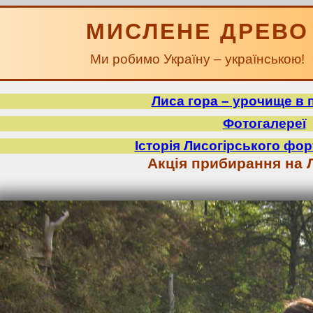
МИСЛЕНЕ ДРЕВО
Ми робимо Україну – українською!
Лиса гора – урочище в 
Фотогалереї
Історія Лисогірського фор
Акція прибирання на Л