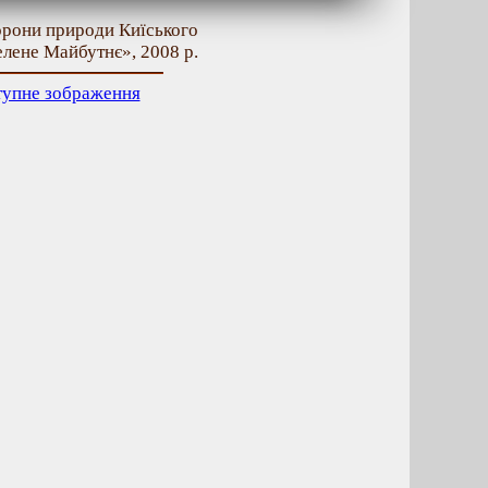
орони природи Киїського
елене Майбутнє», 2008 р.
тупне зображення