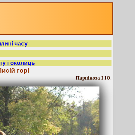
плині часу
ту і околиць
исій горі
Парнікоза І.Ю.