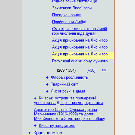
Рідновірське святилище
Захисники Лисої гори
Посадка ковили
Прибирання Либіді
Сміття, яке лишають на Лисій
горі численні відвідувачі
Акція прибирання на Лисій горі
Акція прибирання на Лисій горі
Акція прибирання на Лисій горі
Регулярні обліки сону лучного
>>|
(
269
/ 354)
[+30]
+
Флора і рослинність
+
Тваринний світ
+
Лисогірські відьми
+
Київські острови та прибережні
урочища на Дніпрі – погляд крізь віки
Архітектор Євгенія Олександрівна
Маринченко (1916-1999) та доля
Михайлівського Золотоверхого собору
+
Киев: путеводитель
+
Краєзнавство