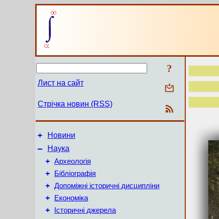
?
Лист на сайт
Стрічка новин (RSS)
+
Новини
–
Наука
+
Археологія
+
Бібліографія
+
Допоміжні історичні дисципліни
+
Економіка
+
Історичні джерела