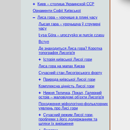
+
Киев – столица Украинской ССР
Орнаменти Софії Київської
–
Лиса гора – урочище в плині часу
Лысая гара – урочышча ў струмені
часу
Łysa Góra – uroczysko w nurcie czasu
Вступ
Де знаходиться Лиса гора? Коротка
топографія Лисогір'я
+
Історія київської Лисої гори
Лиса гора на мапах Києва
Сучасний стан Лисогірського форту
+
Природа київської Лисої гори
Комплексна цінність Лисої гори
+
Нижня Теличка, Покал, Галерний
острів – маловідомі об’єкти Лисогір'я
Походження міфологічно-фольклорних
уявлень про Лисі гори
+
Сучасний режим Лисої гори,
проблеми з його додержанням та
шляхи їх вирішення