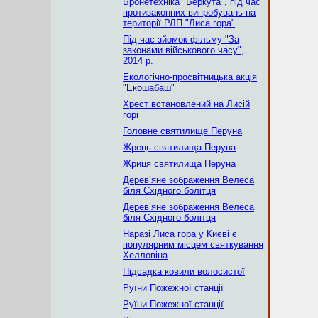
Бронетехніка "Беркута", під час
протизаконних випробувань на
території РЛП "Лиса гора"
Під час зйомок фільму "За
законами військового часу",
2014 р.
Екологічно-просвітницька акція
"Екошабаш"
Хрест встановлений на Лисій
горі
Головне святилище Перуна
Жрець святилища Перуна
Жриця святилища Перуна
Дерев’яне зображення Велеса
біля Східного болітця
Дерев’яне зображення Велеса
біля Східного болітця
Наразі Лиса гора у Києві є
популярним місцем святкування
Хелловіна
Підсадка ковили волосистої
Руїни Пожежної станції
Руїни Пожежної станції