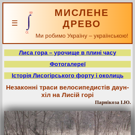
МИСЛЕНЕ
ДРЕВО
☰
Ми робимо Україну – українською!
Лиса гора – урочище в плині часу
Фотогалереї
Історія Лисогірського форту і околиць
Незаконні траси велосипедистів даун-
хіл на Лисій горі
Парнікоза І.Ю.