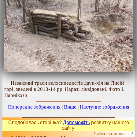
Незаконні траси велосипедистів даун-хіл на Лисій
горі, зведені в 2013-14 рр. Наразі ліквідовані. Фото І.
Парнікози
Попереднє зображення
|
Вище
|
Наступне зображення
Сподобалась сторінка?
Допоможіть
розвитку нашого
сайту!
Число завантажень : 2