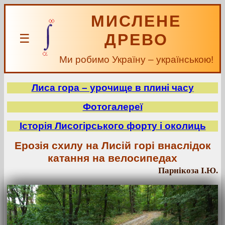
МИСЛЕНЕ
ДРЕВО
☰
Ми робимо Україну – українською!
Лиса гора – урочище в плині часу
Фотогалереї
Історія Лисогірського форту і околиць
Ерозія схилу на Лисій горі внаслідок
катання на велосипедах
Парнікоза І.Ю.