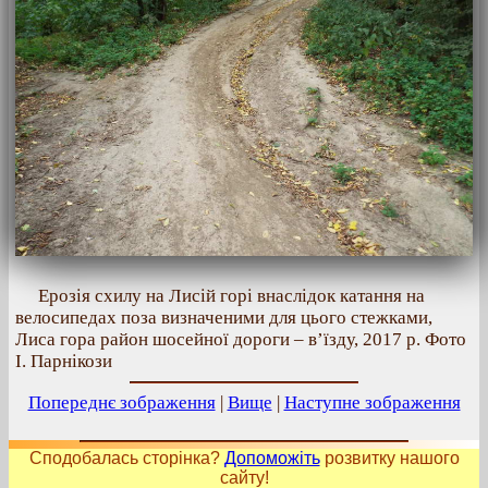
Ерозія схилу на Лисій горі внаслідок катання на
велосипедах поза визначеними для цього стежками,
Лиса гора район шосейної дороги – в’їзду, 2017 р. Фото
І. Парнікози
Попереднє зображення
|
Вище
|
Наступне зображення
Сподобалась сторінка?
Допоможіть
розвитку нашого
сайту!