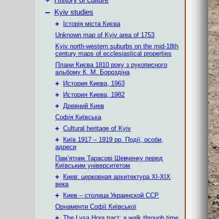
History of culture
–
Kyiv studies
+
Історія міста Києва
Unknown map of Kyiv area of 1753
Kyiv north-western suburbs on the mid-18th
century maps of ecclesiastical properties
Плани Києва 1810 року з рукописного
альбому К. М. Бороздіна
+
История Киева, 1963
+
История Киева, 1982
+
Древний Киев
Софія Київська
+
Cultural heritage of Kyiv
+
Київ 1917 – 1919 рр. Події, особи,
адреси
Пам’ятник Тарасові Шевченку перед
Київським університетом
+
Киев: церковная архитектура XI-XIX
века
+
Киев – столица Украинской ССР
Орнаменти Софії Київської
+
The Lysa Hora tract: a walk through time