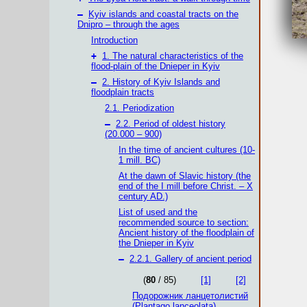
–
Kyiv islands and coastal tracts on the
Dnipro – through the ages
Introduction
+
1. The natural characteristics of the
flood-plain of the Dnieper in Kyiv
–
2. History of Kyiv Islands and
floodplain tracts
2.1. Periodization
–
2.2. Period of oldest history
(20.000 – 900)
In the time of ancient cultures (10-
1 mill. BС)
At the dawn of Slavic history (the
end of the І mill before Christ. – X
century AD.)
List of used and the
recommended source to section:
Ancient history of the floodplain of
the Dnieper in Kyiv
–
2.2.1. Gallery of ancient period
(
80
/ 85)
[1]
[2]
Подорожник ланцетолистий
(Plantago lanceolata)