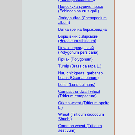
Полоскуха куряче просо
(Echinochloa crus-galli)
Лобода біла (Chenopodium
album)
Витка гречка берізковидна
Борщівник сибірський
(Heracleum sibiricum)
Гірчак персидський
(Polygonum persicaria)
Гірчак (Polygonum)
Turnip (Brassica rapa L.)
Nut, chickpeas, garbanzo
beans (Cicer arietinum)
Lentil (Lens culinaris)
Compact or dwarf wheat
(Triticum compactum)
Orkish wheat (Triticum spelta
L.)
Wheat (Triticum dicoccum
Shueb.)
Common wheat (Triticum
aestivum)