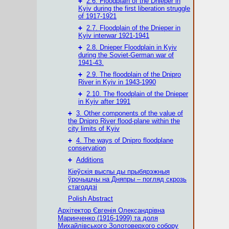
+
2.6. Floodplain of the Dnieper in
Kyiv during the first liberation struggle
of 1917-1921
+
2.7. Floodplain of the Dnieper in
Kyiv interwar 1921-1941
+
2.8. Dnieper Floodplain in Kyiv
during the Soviet-German war of
1941-43.
+
2.9. The floodplain of the Dnipro
River in Kyiv in 1943-1990
+
2.10. The floodplain of the Dnieper
in Kyiv after 1991
+
3. Other components of the value of
the Dnipro River flood-plane within the
city limits of Kyiv
+
4. The ways of Dnipro floodplane
conservation
+
Additions
Кіеўскія выспы ды прыбярэжныя
ўрочышчы на Дняпры – погляд скрозь
стагоддзі
Polish Abstract
Архітектор Євгенія Олександрівна
Маринченко (1916-1999) та доля
Михайлівського Золотоверхого собору