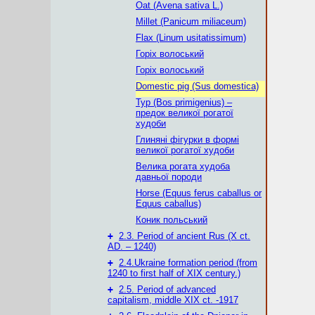
Oat (Avena sativa L.)
Millet (Panicum miliaceum)
Flax (Linum usitatissimum)
Горіх волоський
Горіх волоський
Domestic pig (Sus domestica)
Тур (Bos primigenius) –
предок великої рогатої
худоби
Глиняні фігурки в формі
великої рогатої худоби
Велика рогата худоба
давньої породи
Horse (Equus ferus caballus or
Equus caballus)
Коник польський
+
2.3. Period of ancient Rus (Х ct.
AD. – 1240)
+
2.4.Ukraine formation period (from
1240 to first half of XIX century.)
+
2.5. Period of advanced
capitalism, middle XIX ct. -1917