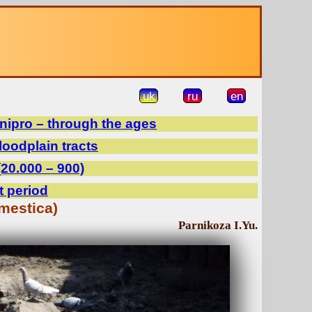
uk
ru
en
Dnipro – through the ages
floodplain tracts
(20.000 – 900)
t period
mestica)
Parnikoza I.Yu.