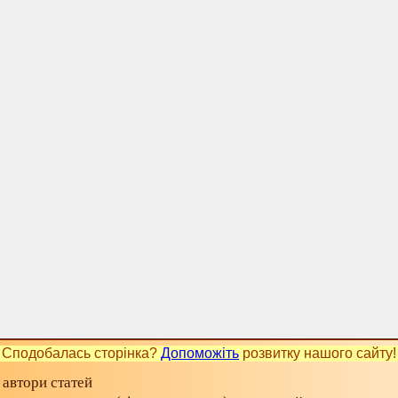
Сподобалась сторінка?
Допоможіть
розвитку нашого сайту!
 автори статей