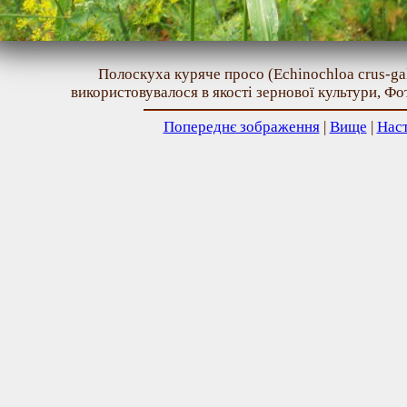
Полоскуха куряче просо (Echinochloa crus-gal
використовувалося в якості зернової культури, Фо
Попереднє зображення
|
Вище
|
Нас