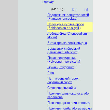
періоду
(
62
/ 85)
[1]
[2]
Подорожник ланцетолистий
(Plantago lanceolata)
Полоскуха куряче просо
(Echinochloa crus-galli)
Лобода біла (Chenopodium
album)
Витка гречка берізковидна
Борщівник сибірський
(Heracleum sibiricum)
Гірчак персидський
(Polygonum persicaria)
Гірчак (Polygonum)
Ріпа
Нут, турецький горох,
баранячий горох
Сочевиця звичайна
Пшениця щільноколоса або
карликова
Пшениця оркіш, або спельта
Пшениця полба або еммер чи