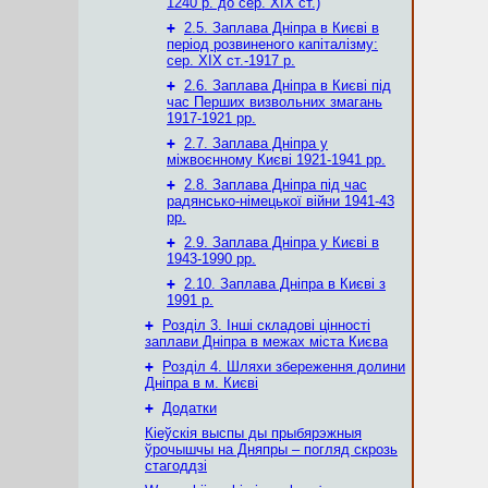
1240 р. до сер. ХІХ ст.)
+
2.5. Заплава Дніпра в Києві в
період розвиненого капіталізму:
сер. ХІХ ст.-1917 р.
+
2.6. Заплава Дніпра в Києві під
час Перших визвольних змагань
1917-1921 рр.
+
2.7. Заплава Дніпра у
міжвоєнному Києві 1921-1941 рр.
+
2.8. Заплава Дніпра під час
радянсько-німецької війни 1941-43
рр.
+
2.9. Заплава Дніпра у Києві в
1943-1990 рр.
+
2.10. Заплава Дніпра в Києві з
1991 р.
+
Розділ 3. Інші складові цінності
заплави Дніпра в межах міста Києва
+
Розділ 4. Шляхи збереження долини
Дніпра в м. Києві
+
Додатки
Кіеўскія выспы ды прыбярэжныя
ўрочышчы на Дняпры – погляд скрозь
стагоддзі