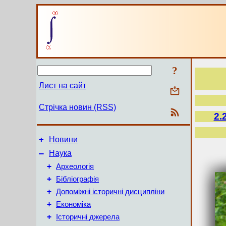
?
Лист на сайт
Стрічка новин (RSS)
2.
+
Новини
–
Наука
+
Археологія
+
Бібліографія
+
Допоміжні історичні дисципліни
+
Економіка
+
Історичні джерела