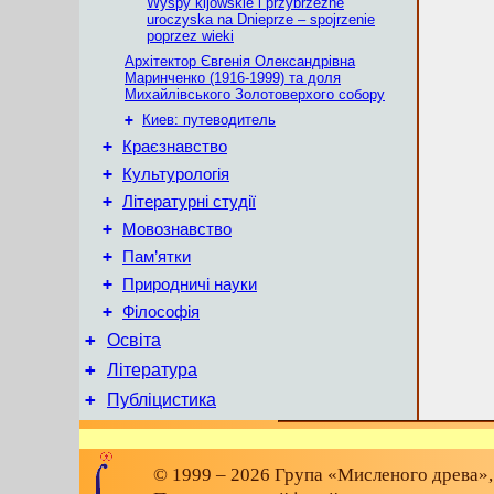
Wyspy kijowskie i przybrzeżne
uroczyska na Dnieprze – spojrzenie
poprzez wieki
Архітектор Євгенія Олександрівна
Маринченко (1916-1999) та доля
Михайлівського Золотоверхого собору
+
Киев: путеводитель
+
Краєзнавство
+
Культурологія
+
Літературні студії
+
Мовознавство
+
Пам’ятки
+
Природничі науки
+
Філософія
+
Освіта
+
Література
+
Публіцистика
© 1999 – 2026 Група «Мисленого древа»,