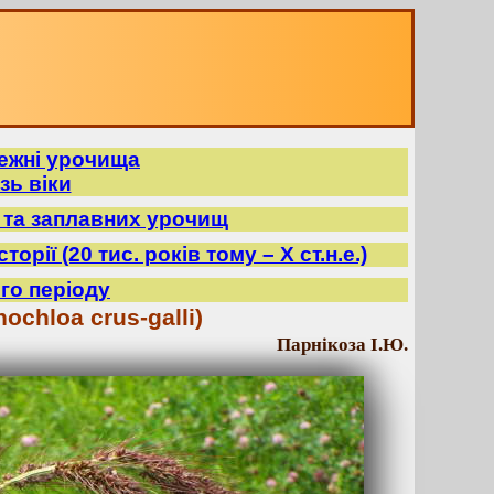
режні урочища
зь віки
в та заплавних урочищ
орії (20 тис. років тому – X ст.н.е.)
го періоду
ochloa crus-galli)
Парнікоза І.Ю.