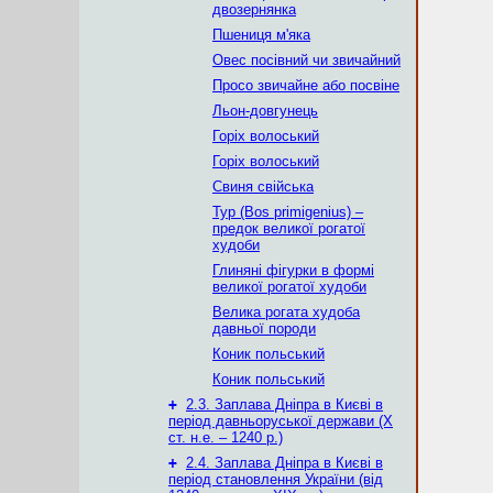
двозернянка
Пшениця м'яка
Овес посівний чи звичайний
Просо звичайне або посвіне
Льон-довгунець
Горіх волоський
Горіх волоський
Свиня свійська
Тур (Bos primigenius) –
предок великої рогатої
худоби
Глиняні фігурки в формі
великої рогатої худоби
Велика рогата худоба
давньої породи
Коник польський
Коник польський
+
2.3. Заплава Дніпра в Києві в
період давньоруської держави (Х
ст. н.е. – 1240 р.)
+
2.4. Заплава Дніпра в Києві в
період становлення України (від