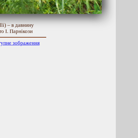
li) – в давнину
то І. Парнікози
тупне зображення