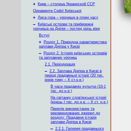
+
Киев – столица Украинской ССР
Орнаменти Софії Київської
+
Лиса гора – урочище в плині часу
–
Київські острови та прибережні
урочища на Дніпрі – погляд крізь віки
Вступ
+
Розділ 1. Природна характеристика
заплави Дніпра у Києві
–
Розділ 2. Історія київських островів
та заплавних урочищ
2.1. Періодизація
–
2.2. Заплава Дніпра в Києві в
період прадавньої історії (20 тис.
років тому – X ст.н.е.)
В часи прадавніх культур (10-1
тис. до н.е.)
На світанку слов'янської історії
(кінець І тис. до н.е. – X ст. н.е.)
Перелік використаних та
рекомендованих джерел до
розділу: Прадавня історія
заплави Дніпра в Києві
–
2.2.1. Галерея прадавнього