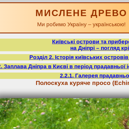
МИСЛЕНЕ ДРЕВО
Ми робимо Україну – українською!
Київські острови та прибе
на Дніпрі – погляд крі
Розділ 2. Історія київських острові
2. Заплава Дніпра в Києві в період прадавньої іст
2.2.1. Галерея прадавньо
Полоскуха куряче просо (Echin