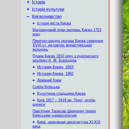
+
Історія
+
Історія культури
–
Києвознавство
+
Історія міста Києва
Маловідомий план околиць Києва 1753
року
Північно-західні околиці Києва середини
XVIII ст. на картах монастирських
володінь
Плани Києва 1810 року з рукописного
альбому К. М. Бороздіна
+
История Киева, 1963
+
История Киева, 1982
+
Древний Киев
Софія Київська
+
Культурна спадщина Києва
+
Київ 1917 – 1919 рр. Події, особи,
адреси
Пам’ятник Тарасові Шевченку перед
Київським університетом
+
Киев: церковная архитектура XI-XIX
века