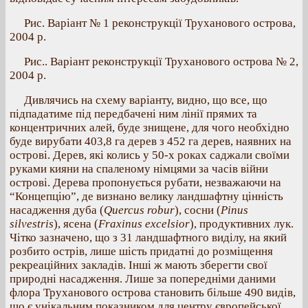
Рис. Варіант № 1 реконструкції Труханового острова,
2004 р.
Рис.. Варіант реконструкції Труханового острова № 2,
2004 р.
Дивлячись на схему варіанту, видно, що все, що
підпадатиме під передбачені ним лінії прямих та
концентричних алей, буде знищене, для чого необхідно
буде вирубати 403,8 га дерев з 452 га дерев, наявних на
острові. Дерев, які колись у 50-х роках саджали своїми
руками кияни на спаленому німцями за часів війни
острові. Дерева пропонується рубати, незважаючи на
“Концепцію”, де визнано велику ландшафтну цінність
насадження дуба (
Quercus robur
), сосни (
Pinus
silvestris
), ясена (
Fraxinus excelsior
), продуктивних лук.
Чітко зазначено, що з 31 ландшафтного виділу, на який
розбито острів, лише шість придатні до розміщення
рекреаційних закладів. Інші ж мають зберегти свої
природні насадження. Лише за попередніми даними
флора Труханового острова становить більше 490 видів,
що є унікальним показником для центру європейської