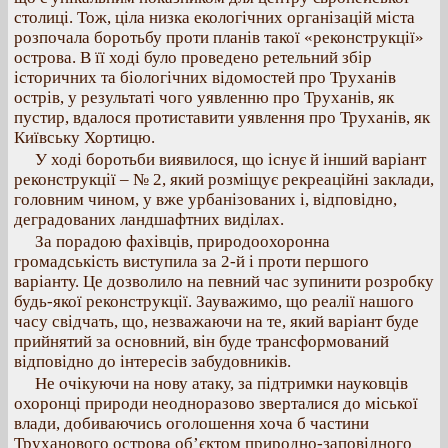
столиці. Тож, ціла низка екологічних організацій міста
розпочала боротьбу проти планів такої «реконструкції»
острова. В її ході було проведено ретельний збір
історичних та біологічних відомостей про Труханів
острів, у результаті чого уявленню про Труханів, як
пустир, вдалося протиставити уявлення про Труханів, як
Київську Хортицю.
У ході боротьби виявилося, що існує й інший варіант
реконструкції – № 2, який розміщує рекреаційні заклади,
головним чином, у вже урбанізованих і, відповідно,
деградованих ландшафтних виділах.
За порадою фахівців, природоохоронна
громадськість виступила за 2-й і проти першого
варіанту. Це дозволило на певний час зупинити розробку
будь-якої реконструкції. Зауважимо, що реалії нашого
часу свідчать, що, незважаючи на те, який варіант буде
прийнятий за основний, він буде трансформований
відповідно до інтересів забудовників.
Не очікуючи на нову атаку, за підтримки науковців
охоронці природи неодноразово зверталися до міської
влади, добиваючись оголошення хоча б частини
Труханового острова об’єктом природно-заповідного