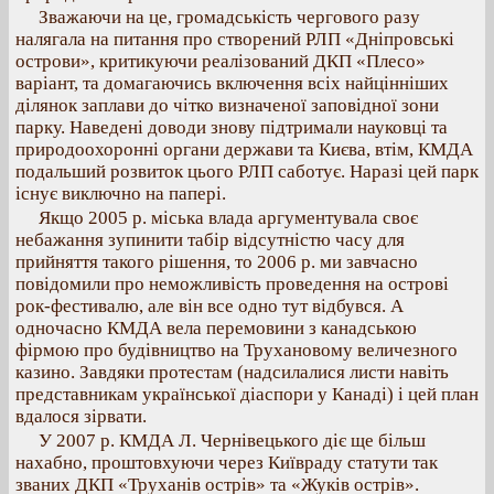
Зважаючи на це, громадськість чергового разу
налягала на питання про створений РЛП «Дніпровські
острови», критикуючи реалізований ДКП «Плесо»
варіант, та домагаючись включення всіх найцінніших
ділянок заплави до чітко визначеної заповідної зони
парку. Наведені доводи знову підтримали науковці та
природоохоронні органи держави та Києва, втім, КМДА
подальший розвиток цього РЛП саботує. Наразі цей парк
існує виключно на папері.
Якщо 2005 р. міська влада аргументувала своє
небажання зупинити табір відсутністю часу для
прийняття такого рішення, то 2006 р. ми завчасно
повідомили про неможливість проведення на острові
рок-фестивалю, але він все одно тут відбувся. А
одночасно КМДА вела перемовини з канадською
фірмою про будівництво на Трухановому величезного
казино. Завдяки протестам (надсилалися листи навіть
представникам української діаспори у Канаді) і цей план
вдалося зірвати.
У 2007 р. КМДА Л. Чернівецького діє ще більш
нахабно, проштовхуючи через Київраду статути так
званих ДКП «Труханів острів» та «Жуків острів».