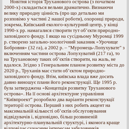
Новітня історія Труханового острова (з початком
2000-х) складається вельми драматично. Визнаючи
велику природну цінність (про що детально ми
розповімо у частині 2 нашої роботи), охоронці природи,
зокрема, Київський еколого-культурний центр, у кінці
1990-х рр. намагалися створити тут об’єкти природно-
заповідного фонду. І якщо на сусідньому Муромці 1999
р. створено загально-зоологічний заказник «Урочище
Бобровня» (32 га), а 2002 р. – "Муромець-Лопухувате" з
включенням частини острова Лопухуватий (217 га), то
на Трухановому таких об’єктів створити, на жаль, не
вдалося. Згідно з Генеральним планом розвитку міста до
2020 р., Труханів має стати об’єктом природно-
заповідного фонду. Втім, київська влада вже досить
давно виношує плани його реконструкції. Ще 1995 р.
була затверджена «Концепція розвитку Труханового
острова». На її основі архітектурне управління
“Київпроект” розробило два варіанти реконструкції
території острова. Перший з них робить акцент на
максимальній кількості об’єктів обслуговування
відвідувачів і, відповідно, більш розвиненій
архітектурно-планувальній структурі, і якомога краще
відповідає сучасним інтересам забудовників.