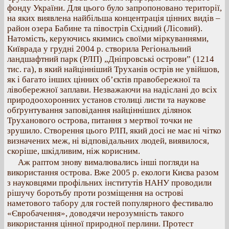
фонду України. Для цього було запропоновано території,
на яких виявлена найбільша концентрація цінних видів –
район озера Бабине та півострів Східний (Лісовий).
Натомість, керуючись якимись своїми міркуваннями,
Київрада у грудні 2004 р. створила Регіональний
ландшафтний парк (РЛП) „Дніпровські острови” (1214
тис. га), в який найцінніший Труханів острів не увійшов,
як і багато інших цінних об’єктів правобережної та
лівобережної заплави. Незважаючи на надіслані до всіх
природоохоронних установ столиці листи та наукове
обґрунтування заповідання найцінніших ділянок
Труханового острова, питання з мертвої точки не
зрушило. Створення цього РЛП, який досі не має ні чітко
визначених меж, ні відповідальних людей, виявилося,
скоріше, шкідливим, ніж корисним.
Аж раптом знову вималювались інші погляди на
використання острова. Вже 2005 р. екологи Києва разом
з науковцями профільних інститутів НАНУ проводили
рішучу боротьбу проти розміщення на острові
наметового табору для гостей популярного фестивалю
«Євробачення», доводячи нерозумність такого
використання цінної природної перлини. Протест