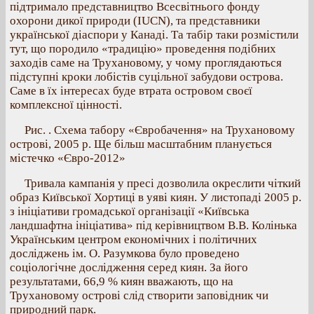
підтримало представництво Всесвітнього фонду
охорони дикої природи (IUCN), та представники
української діаспори у Канаді. Та табір таки розмістили
тут, що породило «традицію» проведення подібних
заходів саме на Трухановому, у чому проглядаються
підступні кроки лобістів суцільної забудови острова.
Саме в їх інтересах буде втрата островом своєї
комплексної цінності.
Рис. . Схема табору «Євробачення» на Трухановому
острові, 2005 р. Ще більш масштабним планується
містечко «Євро-2012»
Тривала кампанія у пресі дозволила окреслити чіткий
образ Київської Хортиці в уяві киян. У листопаді 2005 р.
з ініціативи громадської організації «Київська
ландшафтна ініціатива» під керівництвом В.В. Колінька
Українським центром економічних і політичних
досліджень ім. О. Разумкова було проведено
соціологічне дослідження серед киян. За його
результатами, 66,9 % киян вважають, що на
Трухановому острові слід створити заповідник чи
природний парк.