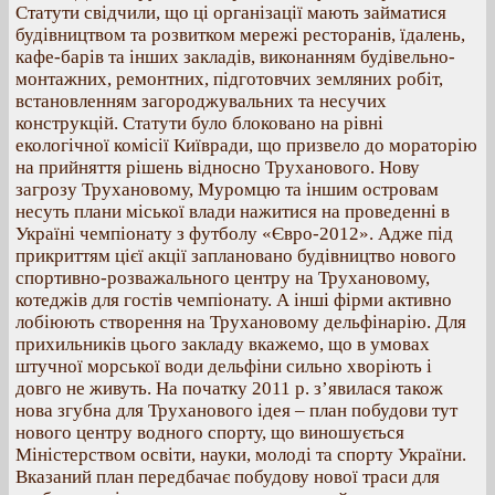
Статути свідчили, що ці організації мають займатися
будівництвом та розвитком мережі ресторанів, їдалень,
кафе-барів та інших закладів, виконанням будівельно-
монтажних, ремонтних, підготовчих земляних робіт,
встановленням загороджувальних та несучих
конструкцій. Статути було блоковано на рівні
екологічної комісії Київради, що призвело до мораторію
на прийняття рішень відносно Труханового. Нову
загрозу Трухановому, Муромцю та іншим островам
несуть плани міської влади нажитися на проведенні в
Україні чемпіонату з футболу «Євро-2012». Адже під
прикриттям цієї акції заплановано будівництво нового
спортивно-розважального центру на Трухановому,
котеджів для гостів чемпіонату. А інші фірми активно
лобіюють створення на Трухановому дельфінарію. Для
прихильників цього закладу вкажемо, що в умовах
штучної морської води дельфіни сильно хворіють і
довго не живуть. На початку 2011 р. з’явилася також
нова згубна для Труханового ідея – план побудови тут
нового центру водного спорту, що виношується
Міністерством освіти, науки, молоді та спорту України.
Вказаний план передбачає побудову нової траси для