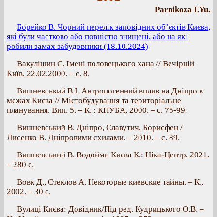
Parnikoza I.Yu.
Борейко В. Чорний перелік заповідних об’єктів Києва,
які були частково або повністю знищені, або на які
робили замах забудовники (18.10.2024)
Вакулішин С. Імені половецького хана // Вечірній
Київ, 22.02.2000. – с. 8.
Вишневський В.І. Антропогенний вплив на Дніпро в
межах Києва // Містобудування та територіальне
планування. Вип. 5. – К. : КНУБА, 2000. – с. 75-99.
Вишневський В. Дніпро, Славутич, Борисфен /
Лисенко В. Дніпровими схилами. – 2010. – с. 89.
Вишневський В. Водойми Києва К.: Ніка-Центр, 2021.
– 280 с.
Вовк Д., Стеклов А. Некоторые киевские тайны. – К.,
2002. – 30 c.
Вулиці Києва: Довідник/Під ред. Кудрицького О.В. –