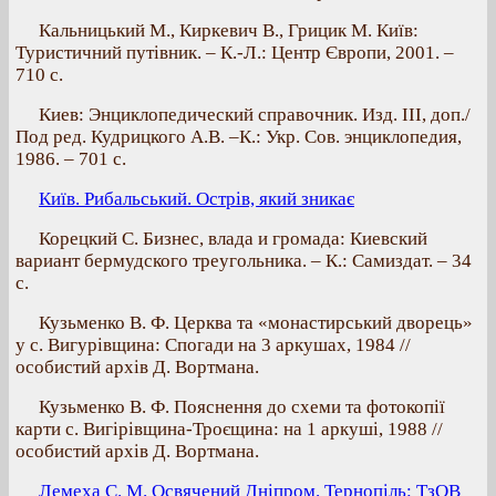
Кальницький М., Киркевич В., Грицик М. Київ:
Туристичний путівник. – К.-Л.: Центр Європи, 2001. –
710 с.
Киев: Энциклопедический справочник. Изд. ІІІ, доп./
Под ред. Кудрицкого А.В. –К.: Укр. Сов. энциклопедия,
1986. – 701 с.
Київ. Рибальський. Острів, який зникає
Корецкий С. Бизнес, влада и громада: Киевский
вариант бермудского треугольника. – К.: Самиздат. – 34
с.
Кузьменко В. Ф. Церква та «монастирський дворець»
у с. Вигурівщина: Спогади на 3 аркушах, 1984 //
особистий архів Д. Вортмана.
Кузьменко В. Ф. Пояснення до схеми та фотокопії
карти с. Вигірівщина-Троєщина: на 1 аркуші, 1988 //
особистий архів Д. Вортмана.
Лемеха С. М. Освячений Дніпром. Тернопіль: ТзОВ