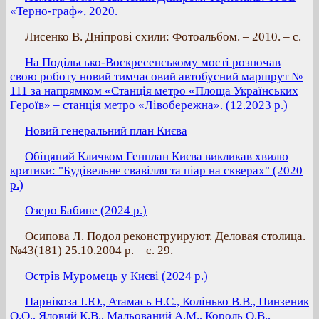
«Терно-граф», 2020.
Лисенко В. Дніпрові схили: Фотоальбом. – 2010. – с.
На Подільсько-Воскресенському мості розпочав
свою роботу новий тимчасовий автобусний маршрут №
111 за напрямком «Станція метро «Площа Українських
Героїв» – станція метро «Лівобережна». (12.2023 р.)
Новий генеральний план Києва
Обіцяний Кличком Генплан Києва викликав хвилю
критики: "Будівельне свавілля та піар на скверах" (2020
р.)
Озеро Бабине (2024 р.)
Осипова Л. Подол реконструируют. Деловая столица.
№43(181) 25.10.2004 р. – с. 29.
Острів Муромець у Києві (2024 р.)
Парнікоза І.Ю., Атамась Н.С., Колінько В.В., Пинзеник
О.О., Яловий К.В., Мальований А.М., Король О.В.,