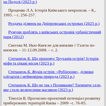
на Подолі (2023 р.)
Проценко Л.А. Історія Київського некрополя. – К.,
1995. – с. 256-257.
Роздача ділянок на Дніпровських островах (2025 р.)
Румуни зроблять з київських островів урбаністичний
парк (2012)
Снегова М. Нью-Киев не для киевлян // Газета по-
киевски. – 11-12.09.2008. – с. 2.
Степанець К. Що приховує Труханів острів? Історія,
міфи та цікаві місця (2023 р.)
Степанець К. Жуків острів: «Робінзони», ділянки
олігархів і неймовірна природа (2023 р.)
Степанець К. Що не так з Позняками? Таємниче село,
яке стало величезним масивом (2023 р.)
Тімохін В. Прогнозно-проектний потенціал розвитку
прибережних територій Києва – 2009 –с. 76-85.