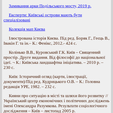
Замикання арки Подільського мосту, 2019 р.
Експерти: Київські острови мають бути
спеціалізовані
Колекція мап Києва
Ілюстрована історія Києва. Під ред. Боряк Г., Геєць В.,
Івакін Г. та ін.– К.: Фенікс, 2012.- 424 с.
Колінько В.В., Куровський Г.К. Київ – Священний
простір. Друге видання. Від філософії до національної
ідеї. ¬ К.: Київська ландшафтна ініціатива. – 2010 р. –
230 с.
Київ: Історичний огляд (карти, ілюстрації,
документи)/Під ред. Кудрицького О.В. – К.: Головна
редакція УРЕ, 1982. – 232 с.
Кияни про ситуацію в місті та шляхи його розвитку //
Український центр економічних і політичних досліджень
імені Олександра Разумкова. Результати соціологічного
дослідження – Київ – листопад 2005 р.