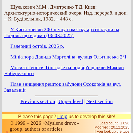
Шулькевич М.М., Дмитренко Т.Д. Киев:
Архитектурно-исторический очерк. Изд. перераб. и доп.
– К: Будівельник, 1982. – 448 с.
У Києві знесли 200-річну пам'ятку архітектури на
Подолі: що відомо (06.03.2025)
Галерний острів, 2025 р.
Мініатюра Давида Марголіна, вулиця Ольгинська 2/1
Могила Георгія Гонгадзе на подвір'ї церкви Миколи
Набережного
План знищення решток забудови Осокорків на вул.
Завальній
Previous section
|
Upper level
|
Next section
Please this page?
Help
us to develop this site!
© 1999 – 2026 «Myslene drevo»
Load count : 1 698
Modified :
20.12.2025
group, authors of articles
If you look up the type