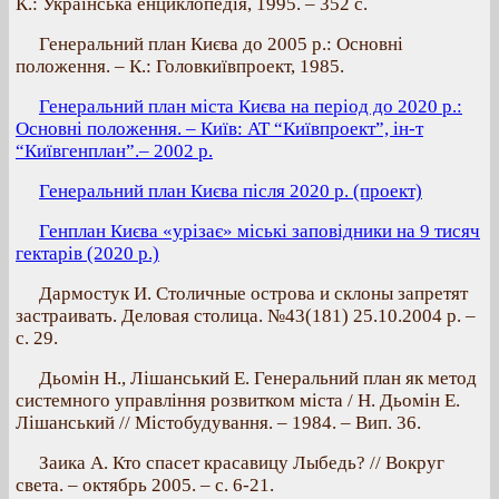
К.: Українська енциклопедія, 1995. – 352 с.
Генеральний план Києва до 2005 р.: Основні
положення. – К.: Головкиївпроект, 1985.
Генеральний план міста Києва на період до 2020 р.:
Основні положення. – Київ: АТ “Київпроект”, ін-т
“Київгенплан”.– 2002 р.
Генеральний план Києва після 2020 р. (проект)
Генплан Києва «урізає» міські заповідники на 9 тисяч
гектарів (2020 р.)
Дармостук И. Столичные острова и склоны запретят
застраивать. Деловая столица. №43(181) 25.10.2004 р. –
с. 29.
Дьомін Н., Лішанський Е. Генеральний план як метод
системного управління розвитком міста / Н. Дьомін Е.
Лішанський // Містобудування. – 1984. – Вип. 36.
Заика А. Кто спасет красавицу Лыбедь? // Вокруг
света. – октябрь 2005. – с. 6-21.