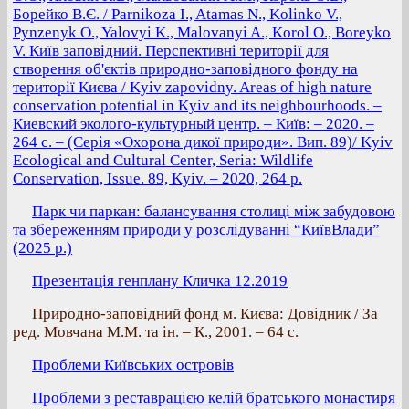
Борейко В.Є. / Parnikoza I., Atamas N., Kolinko V.,
Pynzenyk O., Yalovyi K., Malovanyi A., Korol O., Boreyko
V. Київ заповідний. Перспективні території для
створення об'єктів природно-заповідного фонду на
території Києва / Kyiv zapovidny. Areas of high nature
conservation potential in Kyiv and its neighbourhoods. –
Киевский эколого-культурный центр. – Київ: – 2020. –
264 с. – (Серія «Охорона дикої природи». Вип. 89)/ Kyiv
Ecological and Cultural Center, Seria: Wildlife
Conservation, Issue. 89, Kyiv. – 2020, 264 p.
Парк чи паркан: балансування столиці між забудовою
та збереженням природи у розслідуванні “КиївВлади”
(2025 р.)
Презентація генплану Кличка 12.2019
Природно-заповідний фонд м. Києва: Довідник / За
ред. Мовчана М.М. та ін. – К., 2001. – 64 с.
Проблеми Київських островів
Проблеми з реставрацією келій братського монастиря