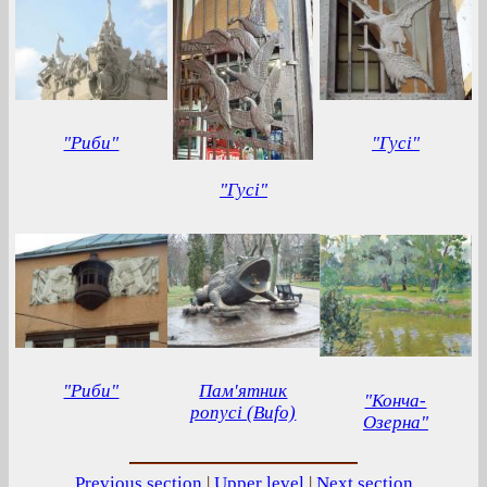
"Риби"
"Гусі"
"Гусі"
"Риби"
Пам'ятник
"Конча-
ропусі (Bufo)
Озерна"
Previous section
|
Upper level
|
Next section