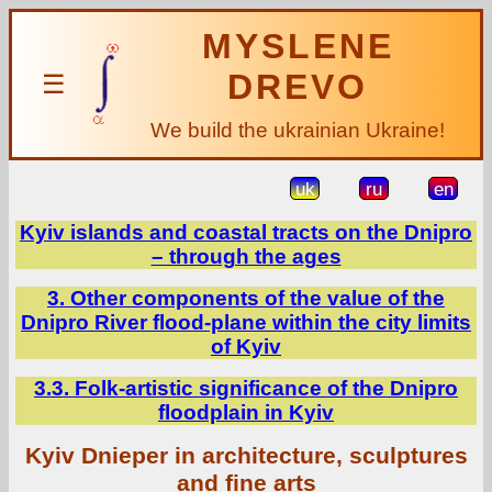
MYSLENE
DREVO
☰
We build the ukrainian Ukraine!
uk
ru
en
Kyiv islands and coastal tracts on the Dnipro
– through the ages
3. Other components of the value of the
Dnipro River flood-plane within the city limits
of Kyiv
3.3. Folk-artistic significance of the Dnipro
floodplain in Kyiv
Kyiv Dnieper in architecture, sculptures
and fine arts