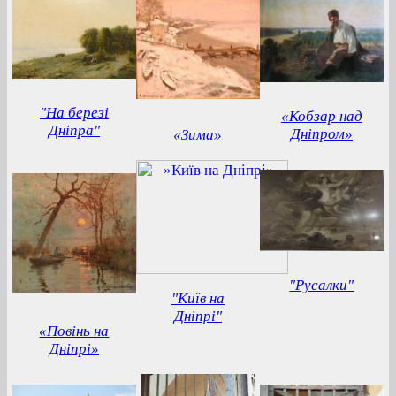
"На березі
«Кобзар над
Дніпра"
Дніпром»
«Зима»
"Русалки"
"Київ на
Дніпрі"
«Повінь на
Дніпрі»