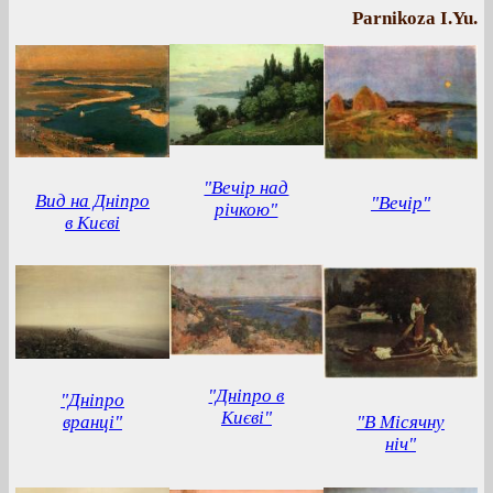
Parnikoza I.Yu.
"Вечір над
Вид на Дніпро
"Вечір"
річкою"
в Києві
"Дніпро в
"Дніпро
Києві"
вранці"
"В Місячну
ніч"