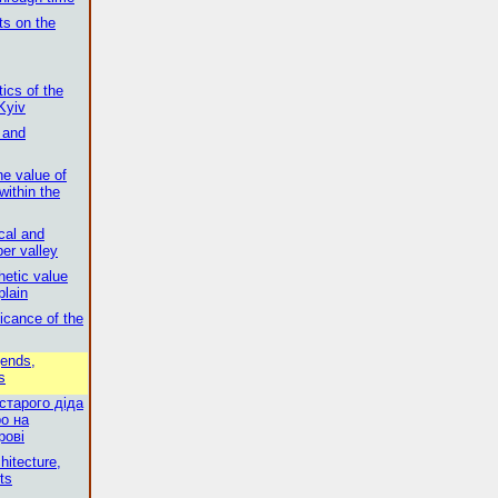
ts on the
tics of the
 Kyiv
s and
he value of
within the
ical and
per valley
hetic value
plain
ficance of the
gends,
s
старого діда
о на
рові
hitecture,
ts