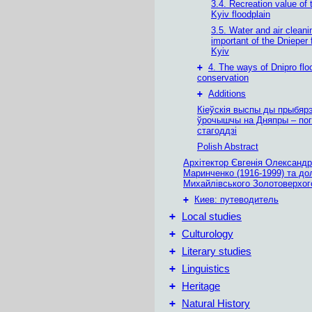
3.4. Recreation value of 
Kyiv floodplain
3.5. Water and air cleani
important of the Dnieper 
Kyiv
+
4. The ways of Dnipro flo
conservation
+
Additions
Кіеўскія выспы ды прыбяр
ўрочышчы на Дняпры – пог
стагоддзі
Polish Abstract
Архітектор Євгенія Олександр
Маринченко (1916-1999) та до
Михайлівського Золотоверхог
+
Киев: путеводитель
+
Local studies
+
Culturology
+
Literary studies
+
Linguistics
+
Heritage
+
Natural History