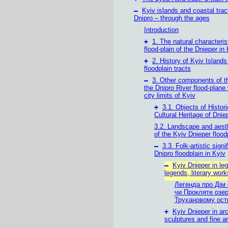
–
Kyiv islands and coastal trac
Dnipro – through the ages
Introduction
+
1. The natural characteris
flood-plain of the Dnieper in
+
2. History of Kyiv Island
floodplain tracts
–
3. Other components of t
the Dnipro River flood-plane 
city limits of Kyiv
+
3.1. Objects of Histor
Cultural Heritage of Dnie
3.2. Landscape and aest
of the Kyiv Dnieper flood
–
3.3. Folk-artistic signi
Dnipro floodplain in Kyiv
–
Kyiv Dnieper in le
legends, literary work
Легенда про Дім 
чи Прокляте озер
Трухановому ост
+
Kyiv Dnieper in arc
sculptures and fine ar