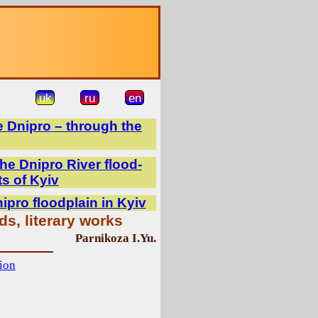
uk
ru
en
e Dnipro – through the
he Dnipro River flood-
ts of Kyiv
nipro floodplain in Kyiv
ds, literary works
Parnikoza I.Yu.
ion