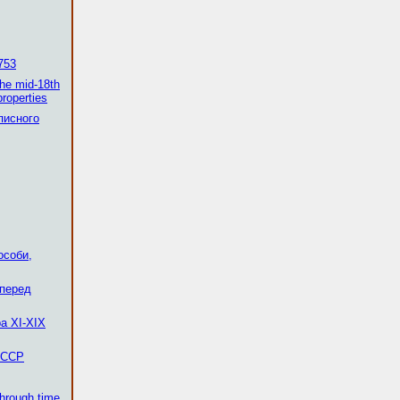
753
the mid-18th
properties
писного
особи,
 перед
а XI-XIX
 ССР
through time