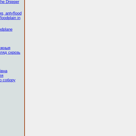
the Dnieper
ng, antyflood
floodplain in
odplane
эжныя
ляд скрозь
івна
ля
о собору