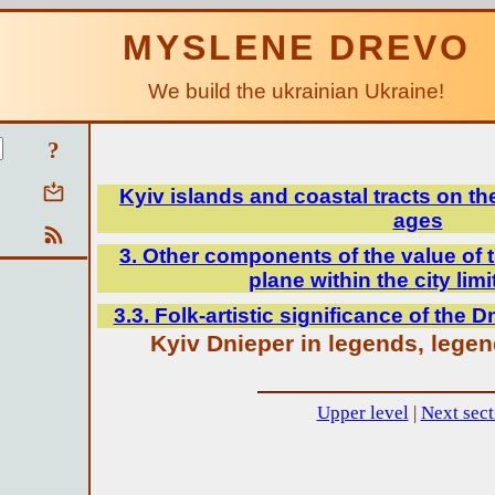
MYSLENE DREVO
We build the ukrainian Ukraine!
?
Kyiv islands and coastal tracts on th
ages
3. Other components of the value of t
plane within the city limi
3.3. Folk-artistic significance of the D
Kyiv Dnieper in legends, legen
Upper level
|
Next sect