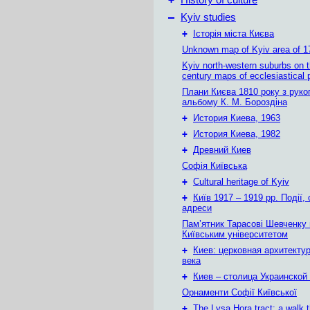
History of culture
–
Kyiv studies
+
Історія міста Києва
Unknown map of Kyiv area of 1
Kyiv north-western suburbs on 
century maps of ecclesiastical 
Плани Києва 1810 року з руко
альбому К. М. Бороздіна
+
История Киева, 1963
+
История Киева, 1982
+
Древний Киев
Софія Київська
+
Cultural heritage of Kyiv
+
Київ 1917 – 1919 рр. Події, 
адреси
Пам’ятник Тарасові Шевченку
Київським університетом
+
Киев: церковная архитектур
века
+
Киев – столица Украинской
Орнаменти Софії Київської
+
The Lysa Hora tract: a walk 