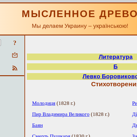
МЫСЛЕННОЕ ДРЕВ
Мы делаем Украину – українською!
?
Литература
Б
Левко Боровиков
Стихотворени
Молодиця
(
1828 г.
)
Р
Пир Владимира Великого
(
1828 г.
)
Д
Баян
Д
Смерть Пушкаря
(
1830 г.
)
З