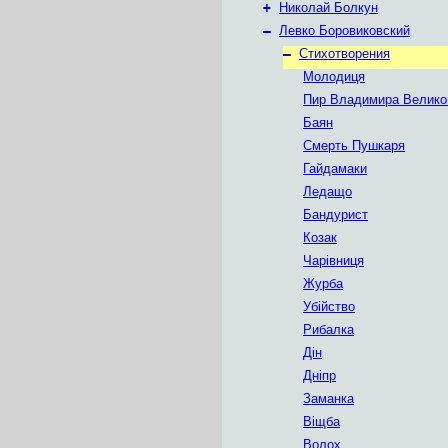
+
Николай Болкун
–
Левко Боровиковский
–
Стихотворения
Молодиця
Пир Владимира Велико
Баян
Смерть Пушкаря
Гайдамаки
Ледащо
Бандурист
Козак
Чарівниця
Журба
Убійство
Рибалка
Дін
Дніпр
Заманка
Віщба
Волох