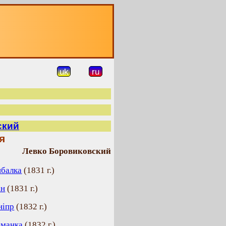
О
uk
ru
ский
я
Левко Боровиковский
ибалка
(
1831 г.
)
ін
(
1831 г.
)
ніпр
(
1832 г.
)
аманка
(
1832 г.
)