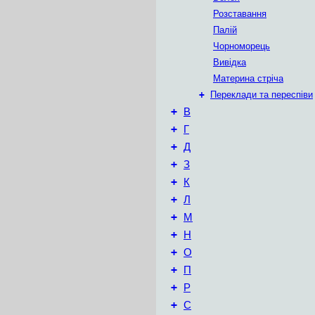
Розставання
Палій
Чорноморець
Вивідка
Материна стріча
+
Переклади та переспіви
+
В
+
Г
+
Д
+
З
+
К
+
Л
+
М
+
Н
+
О
+
П
+
Р
+
С