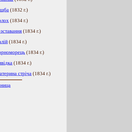
іщба
(
1832 г.
)
олох
(
1834 г.
)
озставання
(
1834 г.
)
алій
(
1834 г.
)
орноморець
(
1834 г.
)
ивідка
(
1834 г.
)
атерина стріча
(
1834 г.
)
аница