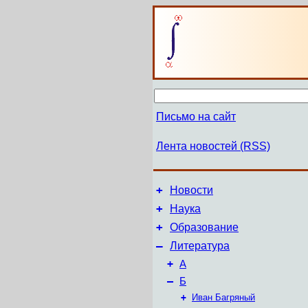
Письмо на сайт
Лента новостей (RSS)
+
Новости
+
Наука
+
Образование
–
Литература
+
А
–
Б
+
Иван Багряный