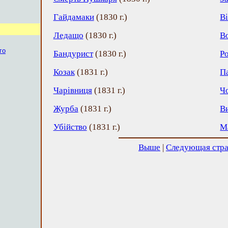
Гайдамаки
(
1830 г.
)
В
Ледащо
(
1830 г.
)
В
го
Бандурист
(
1830 г.
)
Р
Козак
(
1831 г.
)
П
Чарівниця
(
1831 г.
)
Ч
Журба
(
1831 г.
)
В
Убійство
(
1831 г.
)
М
Выше
|
Следующая стр