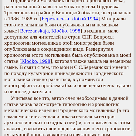
Гордиевский могильник позднего бронзового века,
расположенный на высоком плато у села Гордиевка
Тросятнецкого району Винницкой области, был раскопан
в 1986–1988 гг. [
Березанська, Лобай 1994
] Материалы
этого могильника были опубликованы на немецком
языке [
Berezanskaja, Kločko, 1998
] в издании, мало
доступном для читателей из стран СНГ. Вопросы
хронологии могильника в этой монографии были
опубликованы в сокращенном виде. Развернутая
хронология этого могильника была опубликована в моей
статье [
Kločko, 1998
], которая также вышла на немецком
языке. В связи с тем, что мои и С.С.Березанской мнения
по поводу культурной принадлежности Гордиевского
могильника сильно разняться, в упомянутой
монографии эти проблемы были освещены очень путано
и непоследовательно.
Учитывая все это, автор счел необходимым в данной
статье вновь рассмотреть типологию и хронологию
металлических изделий Гордиевского могильника (а это
самая многочисленная и показательная категория
археологических находок в нем) и, основываясь на этом
анализе, изложить свои представления о его хронологии,
культурной принадлежности и связанных с ним