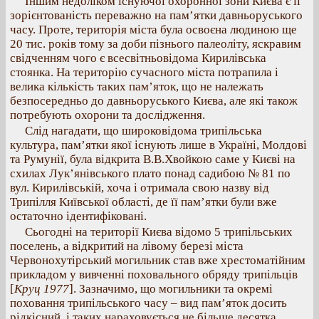
Іншим недоліком існуючої охоронної зони Києва є її
зорієнтованість переважно на пам’ятки давньоруського
часу. Проте, територія міста була освоєна людиною ще
20 тис. років тому за доби пізнього палеоліту, яскравим
свідченням чого є всесвітньовідома Кирилівська
стоянка. На територію сучасного міста потрапила і
велика кількість таких пам’яток, що не належать
безпосередньо до давньоруського Києва, але які також
потребують охорони та дослідження.
Слід нагадати, що широковідома трипільська
культура, пам’ятки якої існують лише в Україні, Молдові
та Румунії, була відкрита В.В.Хвойкою саме у Києві на
схилах Лук’янівського плато понад садибою № 81 по
вул. Кирилівській, хоча і отримала свою назву від
Трипілля Київської області, де її пам’ятки були вже
остаточно ідентифіковані.
Сьогодні на території Києва відомо 5 трипільських
поселень, а відкритий на лівому березі міста
Червонохутірський могильник став вже хрестоматійним
прикладом у вивченні поховального обряду трипільців
[
Круц 1977
]. Зазначимо, що могильники та окремі
поховання трипільського часу – вид пам’яток досить
рідкісний, і таких нараховується не більше десятка.