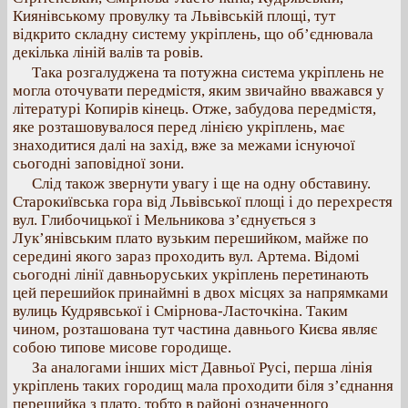
Киянівському провулку та Львівській площі, тут
відкрито складну систему укріплень, що об’єднювала
декілька ліній валів та ровів.
Така розгалуджена та потужна система укріплень не
могла оточувати передмістя, яким звичайно вважався у
літературі Копирів кінець. Отже, забудова передмістя,
яке розташовувалося перед лінією укріплень, має
знаходитися далі на захід, вже за межами існуючої
сьогодні заповідної зони.
Слід також звернути увагу і ще на одну обставину.
Старокиївська гора від Львівської площі і до перехрестя
вул. Глибочицької і Мельникова з’єднується з
Лук’янівським плато вузьким перешийком, майже по
середині якого зараз проходить вул. Артема. Відомі
сьогодні лінії давньоруських укріплень перетинають
цей перешийок принаймні в двох місцях за напрямками
вулиць Кудрявської і Смірнова-Ласточкіна. Таким
чином, розташована тут частина давнього Києва являє
собою типове мисове городище.
За аналогами інших міст Давньої Русі, перша лінія
укріплень таких городищ мала проходити біля з’єднання
перешийка з плато, тобто в районі означенного