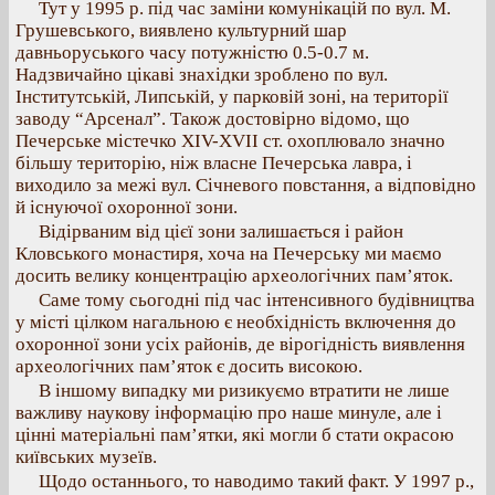
Тут у 1995 р. під час заміни комунікацій по вул. М.
Грушевського, виявлено культурний шар
давньоруського часу потужністю 0.5-0.7 м.
Надзвичайно цікаві знахідки зроблено по вул.
Інститутській, Липській, у парковій зоні, на території
заводу “Арсенал”. Також достовірно відомо, що
Печерське містечко ХІV-ХVІІ ст. охоплювало значно
більшу територію, ніж власне Печерська лавра, і
виходило за межі вул. Січневого повстання, а відповідно
й існуючої охоронної зони.
Відірваним від цієї зони залишається і район
Кловського монастиря, хоча на Печерську ми маємо
досить велику концентрацію археологічних пам’яток.
Саме тому сьогодні під час інтенсивного будівництва
у місті цілком нагальною є необхідність включення до
охоронної зони усіх районів, де вірогідність виявлення
археологічних пам’яток є досить високою.
В іншому випадку ми ризикуємо втратити не лише
важливу наукову інформацію про наше минуле, але і
цінні матеріальні пам’ятки, які могли б стати окрасою
київських музеїв.
Щодо останнього, то наводимо такий факт. У 1997 р.,