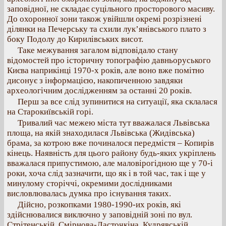
заповідної, не складає суцільного просторового масиву.
До охоронної зони також увійшли окремі розрізнені
ділянки на Печерську та схили лук’янівського плато з
боку Подолу до Кирилівських висот.
Таке межування загалом відповідало стану
відомостей про історичну топографію давньоруського
Києва наприкінці 1970-х років, але воно вже помітно
дисонує з інформацією, накопиченною завдяки
археологічним дослідженням за останні 20 років.
Перш за все слід зупинитися на ситуації, яка склалася
на Старокиївській горі.
Тривалий час межею міста тут вважалася Львівська
площа, на якій знаходилася Львівська (Жидівська)
брама, за котрою вже починалося передмістя – Копирів
кінець. Наявність для цього району будь-яких укріплень
вважалася припустимою, але маловірогідною ще у 70-і
роки, хоча слід зазначити, що як і в той час, так і ще у
минулому сторіччі, окремими дослідниками
висловлювалась думка про існування таких.
Дійсно, розкопками 1980-1990-их років, які
здійснювалися виключно у заповідній зоні по вул.
Стрітенській, Смірнова-Ласточкіна, Кудрявській,