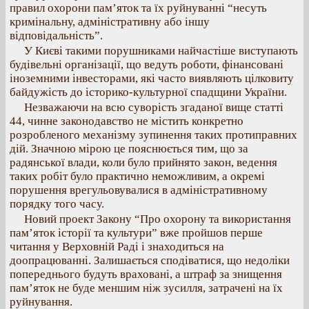
правил охорони пам’яток та їх руйнуванні “несуть
кримінальну, адміністративну або іншу
відповідальність”.
У Києві такими порушниками найчастіше виступають
будівельні організації, що ведуть роботи, фінансовані
іноземними інвесторами, які часто виявляють цілковиту
байдужість до історико-культурної спадщини України.
Незважаючи на всю суворість згаданої вище статті
44, чинне законодавство не містить конкретно
розробленого механізму зупинення таких протиправних
дій. Значною мірою це пояснюється тим, що за
радянської влади, коли було прийнято закон, ведення
таких робіт було практично неможливим, а окремі
порушення врегульовувалися в адміністративному
порядку того часу.
Новий проект Закону “Про охорону та використання
пам’яток історії та культури” вже пройшов перше
читання у Верховній Раді і знаходиться на
доопрацюванні. Залишається сподіватися, що недоліки
попереднього будуть враховані, а штраф за знищення
пам’яток не буде меншим ніж зусилля, затрачені на їх
руйнування.