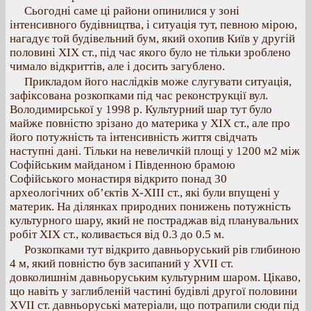
Сьогодні саме ці райони опинилися у зоні
інтенсивного будівництва, і ситуація тут, певною мірою,
нагадує той будівельний бум, який охопив Київ у другій
половині XIX ст., під час якого було не тільки зроблено
чимало відкриттів, але і досить загублено.
Прикладом його наслідків може слугувати ситуація,
зафіксована розкопками під час реконструкції вул.
Володимирської у 1998 р. Культурний шар тут було
майже повністю зрізано до материка у XIX ст., але про
його потужність та інтенсивність життя свідчать
наступні дані. Тільки на невеличкій площі у 1200 м2 між
Софійським майданом і Південною брамою
Софійського монастиря відкрито понад 30
археологічних об’єктів Х-ХІІІ ст., які були впущені у
материк. На ділянках природних понижень потужність
культурного шару, який не постраджав від планувальних
робіт XIX ст., коливається від 0.3 до 0.5 м.
Розкопками тут відкрито давньоруський рів глибиною
4 м, який повністю був засипаний у ХVІІ ст.
довколишнім давньоруським культурним шаром. Цікаво,
що навіть у заглибленій частині будівлі другої половини
ХVІІ ст. давньоруські матеріали, що потрапили сюди під