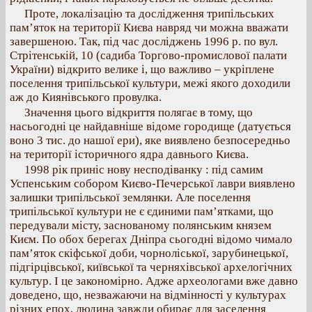
Проте, локалізацію та дослідження трипільських
пам’яток на території Києва навряд чи можна вважати
завершеною. Так, під час досліджень 1996 р. по вул.
Стрітенській, 10 (садиба Торгово-промислової палати
України) відкрито велике і, що важливо – укріплене
поселення трипільської культури, межі якого доходили
аж до Киянівського провулка.
Значення цього відкриття полягає в тому, що
насьогодні це найдавніше відоме городище (датується
воно 3 тис. до нашої ери), яке виявлено безпосередньо
на території історичного ядра давнього Києва.
1998 рік приніс нову несподіванку : під самим
Успенським собором Києво-Печерської лаври виявлено
залишки трипільської землянки. Але поселення
трипільської культури не є єдиними пам’ятками, що
передували місту, заснованому полянським князем
Києм. По обох берегах Дніпра сьогодні відомо чимало
пам’яток скіфської доби, чорноліської, зарубинецької,
підгірцівської, київської та черняхівської архелогічних
культур. І це закономірно. Адже археологами вже давно
доведено, що, незважаючи на відмінності у культурах
різних епох, людина завжди обирає для заселення