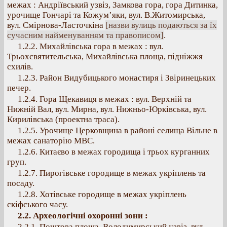
межах : Андріївський узвіз, Замкова гора, гора Дитинка,
урочище Гончарі та Кожум’яки, вул. В.Житомирська,
вул. Смірнова-Ласточкіна
[назви вулиць подаються за їх
сучасним найменуванням та правописом]
.
1.2.2. Михайлівська гора в межах : вул.
Трьохсвятительська, Михайлівська площа, підніжжя
схилів.
1.2.3. Район Видубицького монастиря і Звіринецьких
печер.
1.2.4. Гора Щекавиця в межах : вул. Верхній та
Нижній Вал, вул. Мирна, вул. Нижньо-Юрківська, вул.
Кирилівська (проектна траса).
1.2.5. Урочище Церковщина в районі селища Вільне в
межах санаторію МВС.
1.2.6. Китаєво в межах городища і трьох курганних
груп.
1.2.7. Пирогівське городище в межах укріплень та
посаду.
1.2.8. Хотівське городище в межах укріплень
скіфського часу.
2.2. Археологічні охоронні зони :
2.2.1. Поштова площа, Володимирський узвіз, вул.