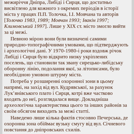
межиріччя Дніпра, Либіді і Сирця, що достатньо
висвітлено для кожного з окремих періодів в історії
міста у працях П.П. Толочка, І.І. Мовчана та авторів
[
Толочко 1983, 1989; Мовчан 1993; Івакін 1997;
Климовський 1997
]. Лише у XIX ст. місто змогло вийти
за ці межі.
Певною мірою вони були визначені самими
природно-топографічними умовами, що підтверджують
і археологічні дані. У 1970-1980-і роки вздовж річок
Либіді і Сирця було відкрито низку укріплених
поселень, що становили так звану сирецько-либідську
оборонну лінію, подолання якої, за літописами, було
необхідною умовою штурму міста.
Потреба у розширенні охоронної зони в цьому
напрямі, на захід від вул. Кудрявської, за рахунок
Лук’янівського плато і Сирця, котрі вже частково
входять до неї, розглядалася вище. Докладніша
археологічна характеристика цього та інших районів за
своїм обсягом виходить за межі статті.
Наведемо лише кілька фактів стосовно Печерська, де
охоронна зона обіймає вузьку смугу від вул. Січневого
повстання до дніпровських схилів.