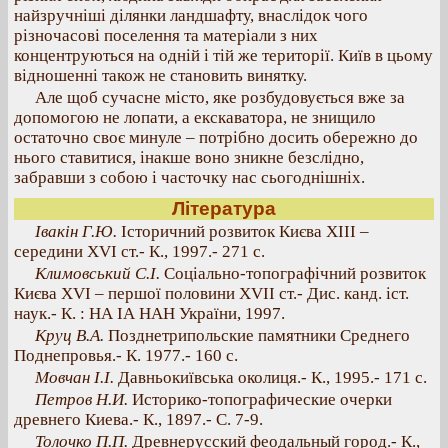
найзручніші ділянки ландшафту, внаслідок чого
різночасові поселення та матеріали з них
концентруються на одній і тій же території. Київ в цьому
відношенні також не становить винятку.
Але щоб сучасне місто, яке розбудовується вже за
допомогою не лопати, а екскаватора, не знищило
остаточно своє минуле – потрібно досить обережно до
нього ставитися, інакше воно зникне безслідно,
забравши з собою і часточку нас сьогоднішніх.
Література
Івакін Г.Ю.
Історичний розвиток Києва XIII –
середини ХVІ ст.- К., 1997.- 271 с.
Климовський С.І.
Соціально-топографічний розвиток
Києва ХVІ – першої половини ХVІІ ст.- Дис. канд. іст.
наук.- К. : НА ІА НАН України, 1997.
Круц В.А.
Позднетрипольские памятники Среднего
Поднепровья.- К. 1977.- 160 с.
Мовчан І.І.
Давньокиївська околиця.- К., 1995.- 171 с.
Петров Н.И.
Историко-топографические очерки
древнего Киева.- К., 1897.- С. 7-9.
Толочко П.П.
Древнерусский феодальный город.- К.,