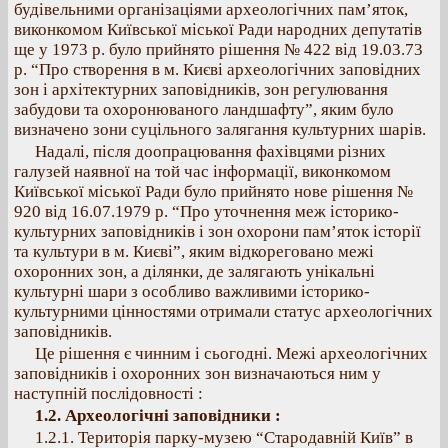
будівельними організаціями археологічних пам’яток,
виконкомом Київської міської Ради народних депутатів
ще у 1973 р. було прийнято рішення № 422 від 19.03.73
р. “Про створення в м. Києві археологічних заповідних
зон і архітектурних заповідників, зон регулювання
забудови та охоронюваного ландшафту”, яким було
визначено зони суцільного залягання культурних шарів.
Надалі, після доопрацювання фахівцями різних
галузей наявної на той час інформації, виконкомом
Київської міської Ради було прийнято нове рішення №
920 від 16.07.1979 р. “Про уточнення меж історико-
культурних заповідників і зон охорони пам’яток історії
та культури в м. Києві”, яким відкореговано межі
охоронних зон, а ділянки, де залягають унікальні
культурні шари з особливо важливими історико-
культурними цінностями отримали статус археологічних
заповідників.
Це рішення є чинним і сьогодні. Межі археологічних
заповідників і охоронних зон визначаються ним у
наступній послідовності :
1.2. Археологічні заповідники :
1.2.1. Територія парку-музею “Стародавній Київ” в