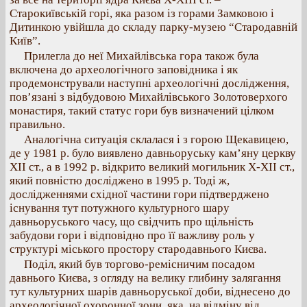
Старокиївській горі, яка разом із горами Замковою і
Дитинкою увійшла до складу парку-музею “Стародавній
Київ”.
Прилегла до неї Михайлівська гора також була
включена до археологічного заповідника і як
продемонстрували наступні археологічні дослідження,
пов’язані з відбудовою Михайлівського Золотоверхого
монастиря, такий статус гори був визначений цілком
правильно.
Аналогічна ситуація склалася і з горою Щекавицею,
де у 1981 р. було виявлено давньоруську кам’яну церкву
XII ст., а в 1992 р. відкрито великий могильник Х-ХІІ ст.,
який повністю досліджено в 1995 р. Тоді ж,
дослідженнями східної частини гори підтверджено
існування тут потужного культурного шару
давньоруського часу, що свідчить про щільність
забудови гори і відповідно про її важливу роль у
структурі міського простору стародавнього Києва.
Поділ, який був торгово-ремісничим посадом
давнього Києва, з огляду на велику глибину залягання
тут культурних шарів давньоруської доби, віднесено до
археологічної охоронної зони, яка, на відміну від