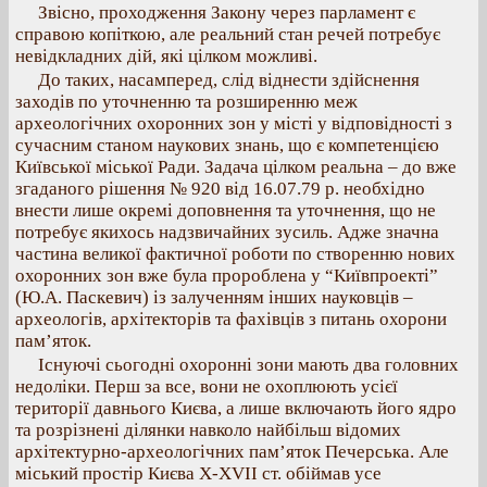
Звісно, проходження Закону через парламент є
справою копіткою, але реальний стан речей потребує
невідкладних дій, які цілком можливі.
До таких, насамперед, слід віднести здійснення
заходів по уточненню та розширенню меж
археологічних охоронних зон у місті у відповідності з
сучасним станом наукових знань, що є компетенцією
Київської міської Ради. Задача цілком реальна – до вже
згаданого рішення № 920 від 16.07.79 р. необхідно
внести лише окремі доповнення та уточнення, що не
потребує якихось надзвичайних зусиль. Адже значна
частина великої фактичної роботи по створенню нових
охоронних зон вже була пророблена у “Київпроекті”
(Ю.А. Паскевич) із залученням інших науковців –
археологів, архітекторів та фахівців з питань охорони
пам’яток.
Існуючі сьогодні охоронні зони мають два головних
недоліки. Перш за все, вони не охоплюють усієї
території давнього Києва, а лише включають його ядро
та розрізнені ділянки навколо найбільш відомих
архітектурно-археологічних пам’яток Печерська. Але
міський простір Києва Х-ХVІІ ст. обіймав усе