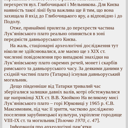
перехрестя вул. Глибочицької і Мельникова. Для Києва
наявність такої лінії була важлива ще й тим, що вона
захищала й вхід до Глибочицького яру, а відповідно і до
Подолу.
Отже, принаймні прилегла до перехрестя частина
Лук’янівського плато реально опиняється в зоні
передмістя давньоруського Києва.
На жаль, стаціонарні археологічні дослідження тут
ніколи не здійснювалися, але маємо ще з XIX ст.
численні повідомлення про випадкові знахідки на
Лук’янівському плато окремих речей, монет і скарбів
римського та давньоруського часу. За деякими даними у
східній частині плато (Татарка) існував давньоруський
могильник.
Дещо південніше від Татарки тривалий час
зберігалися залишки давніх валів, котрі обстежувалися
ще наприкінці XIX ст. В.В. Хвойкою На великому мисі
Лук’янівського плато – горі Юрковиці у 1965 р. Є.В.
Максимовим, під час її зриття, частково досліджено
поселення зарубинецької культури, укріплене городище
VIII-IX ст. та могильник [
Толочко 1970, с. 47
].
Інформація про археологічні пам’ятки