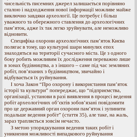
чисельність писемних джерел залишається порівняно
сталою і надходження нової інформації можливе майже
виключно завдяки археології. Це потребує і більш
уважного та обережного ставлення до археологічних
пам’яток, адже їх так легко зруйнувати, але неможливо
відновити.
Специфіка охорони археологічних пам’яток Києва
полягає в тому, що культурні шари минулих епох
знаходяться на території сучасного міста. Це з одного
боку робить можливим їх дослідження переважно лише
в зонах будівництва, а з іншого – саме під час земляних
робіт, пов’язаних з будівництвом, звичайно і
відбувається їх руйнування.
І хоча Закон “Про охорону і використання пам’яток
історії та культури” попереджає, що “підприємства,
організації, установи в разі виявлення в процесі ведення
робіт археологічних об’єктів зобов’язані повідомити
про це державний орган охорони пам’яток і зупинити
подальше ведення робіт” (стаття 35), але таке, на жаль,
зараз трапляється зовсім нечасто.
З метою упорядкування ведення таких робіт і
уникнення можливості випадкового руйнування