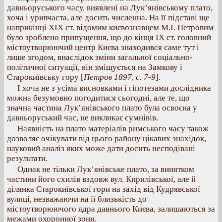
давньоруського часу, виявлені на Лук’янівському плато,
хоча і уривчаста, але досить численна. На її підставі ще
наприкінці XIX ст. відомим києвознавцем М.І. Петровим
було зроблено припущення, що до кінця IX ст. головний
містоутворюючий центр Києва знаходився саме тут і
лише згодом, внаслідок зміни загальної соціально-
політичної ситуації, він зміщується на Замкову і
Старокиївську гору [
Петров 1897, с. 7-9
].
І хоча не з усіма висновками і гіпотезами дослідника
можна безумовно погодитися сьогодні, але те, що
значна частина Лук’янівського плато була освоєна у
давньоруський час, не викликає сумнівів.
Наявність на плато матеріалів римського часу також
дозволяє очікувати від цього району цікавих знахідок,
науковий аналіз яких може дати досить несподівані
результати.
Однак не тільки Лук’янівське плато, за винятком
частини його схилів вздовж вул. Кирилівської, але й
ділянка Старокиївської гори на захід від Кудрявської
вулиці, незважаючи на її близькість до
містоутворюючого ядра давнього Києва, залишаються за
межами охоронної зони.