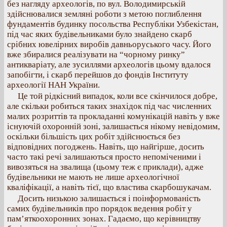
без нагляду археологів, по вул. Володимирській
здійснювалися земляні роботи з метою поглиблення
фундаментів будинку посольства Республіки Узбекістан,
під час яких будівельниками було знайдено скарб
срібних ювелірних виробів давньоруського часу. Його
вже збиралися реалізувати на “чорному ринку”
антикваріату, але зусиллями археологів цьому вдалося
запобігти, і скарб перейшов до фондів Інституту
археології НАН України.
Це той рідкісний випадок, коли все скінчилося добре,
але скільки робиться таких знахідок під час численних
малих розриттів та прокладанні комунікацій навіть у вже
існуючій охоронній зоні, залишається нікому невідомим,
оскільки більшість цих робіт здійснюється без
відповідних погоджень. Навіть, що найгірше, досить
часто такі речі залишаються просто непоміченими і
вивозяться на звалища (цьому теж є приклади), адже
будівельники не мають не лише археологічної
кваліфікації, а навіть тієї, що властива скарбошукачам.
Досить низькою залишається і поінформованість
самих будівельників про порядок ведення робіт у
пам’яткоохоронних зонах. Гадаємо, що керівництву