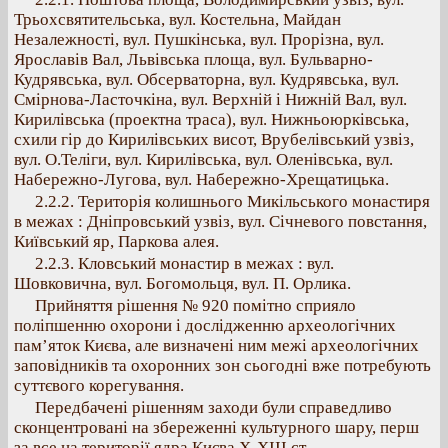
Трьохсвятительська, вул. Костельна, Майдан
Незалежності, вул. Пушкінська, вул. Прорізна, вул.
Ярославів Вал, Львівська площа, вул. Бульварно-
Кудрявська, вул. Обсерваторна, вул. Кудрявська, вул.
Смірнова-Ласточкіна, вул. Верхній і Нижній Вал, вул.
Кирилівська (проектна траса), вул. Нижньоюрківська,
схили гір до Кирилівських висот, Врубелівський узвіз,
вул. О.Теліги, вул. Кирилівська, вул. Оленівська, вул.
Набережно-Лугова, вул. Набережно-Хрещатицька.
2.2.2. Територія колишнього Микільського монастиря
в межах : Дніпровський узвіз, вул. Січневого повстання,
Київський яр, Паркова алея.
2.2.3. Кловський монастир в межах : вул.
Шовковична, вул. Богомольця, вул. П. Орлика.
Прийняття рішення № 920 помітно сприяло
поліпшенню охорони і дослідженню археологічних
пам’яток Києва, але визначені ним межі археологічних
заповідників та охоронних зон сьогодні вже потребують
суттєвого корегування.
Передбачені рішенням заходи були справедливо
сконцентровані на збереженні культурного шару, перш
за все на території ядра Києва X-XIII ст. –