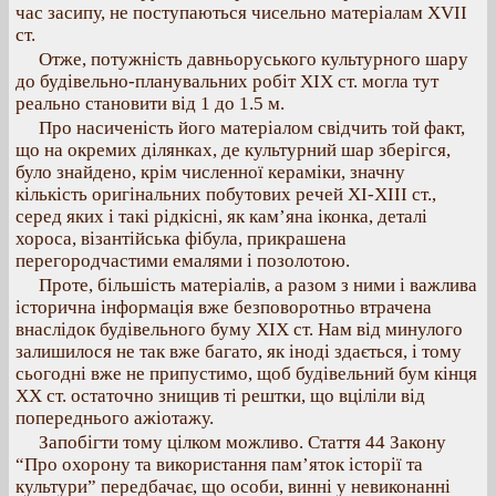
час засипу, не поступаються чисельно матеріалам ХVІІ
ст.
Отже, потужність давньоруського культурного шару
до будівельно-планувальних робіт XIX ст. могла тут
реально становити від 1 до 1.5 м.
Про насиченість його матеріалом свідчить той факт,
що на окремих ділянках, де культурний шар зберігся,
було знайдено, крім численної кераміки, значну
кількість оригінальних побутових речей ХІ-ХІІІ ст.,
серед яких і такі рідкісні, як кам’яна іконка, деталі
хороса, візантійська фібула, прикрашена
перегородчастими емалями і позолотою.
Проте, більшість матеріалів, а разом з ними і важлива
історична інформація вже безповоротньо втрачена
внаслідок будівельного буму XIX ст. Нам від минулого
залишилося не так вже багато, як іноді здається, і тому
сьогодні вже не припустимо, щоб будівельний бум кінця
XX ст. остаточно знищив ті рештки, що вціліли від
попереднього ажіотажу.
Запобігти тому цілком можливо. Стаття 44 Закону
“Про охорону та використання пам’яток історії та
культури” передбачає, що особи, винні у невиконанні