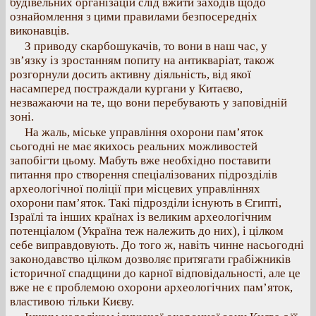
будівельних організацій слід вжити заходів щодо
ознайомлення з цими правилами безпосередніх
виконавців.
З приводу скарбошукачів, то вони в наш час, у
зв’язку із зростанням попиту на антикваріат, також
розгорнули досить активну діяльність, від якої
насамперед постраждали кургани у Китаєво,
незважаючи на те, що вони перебувають у заповідній
зоні.
На жаль, міське управління охорони пам’яток
сьогодні не має якихось реальних можливостей
запобігти цьому. Мабуть вже необхідно поставити
питання про створення спеціалізованих підрозділів
археологічної поліції при місцевих управліннях
охорони пам’яток. Такі підрозділи існують в Єгипті,
Ізраїлі та інших країнах із великим археологічним
потенціалом (Україна теж належить до них), і цілком
себе виправдовують. До того ж, навіть чинне насьогодні
законодавство цілком дозволяє притягати грабіжників
історичної спадщини до карної відповідальності, але це
вже не є проблемою охорони археологічних пам’яток,
властивою тільки Києву.