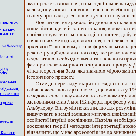
аматорське захоплення, вона тоді більше нагаду
колекціонування старовини, тепер це всебічно р
своєму арсеналі досягнення сучасних науково-т
Довгий час на археологію дивились як на пр
 пам’яток
лише підтвердити історичні знання, відомі за 
ятки між
кчик на
проілюструвати їх на прикладі цінностей, добутих
появі нових методів дослідження, особливо з роз
ятки басейну
археології", по новому стали формулюватись цілі
реконструкції дослідженого під час розкопок с
Великої
недостатньо, необхідно виявити і пояснити прич
фактори і закономірності історичного процесу. 
турну
чітка теоретична база, яка значною мірою змінит
огiю
історичного процесу.
поселення
Саме до перегляду старих поглядів і нового
слідження,
наблизилась "нова археологія", що виникла у 196
я пам’яток
незадоволеності науковими положеннями традицій
засновником став Льюі Р.Бінфорд, професор уні
відника
Альбукерку. Він зумів показати, що для розумін
вишукувати в землі залишки минулих цивілізацій 
особистої інтуїції дослідника. Назріла необхідні
палеоліт
досконалої теорії і методики інтерпретації архе
відзначити, що у нас археологія ще до виникненн
 Києва в