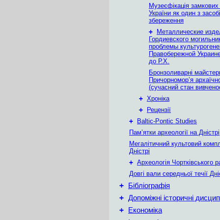
Музеєфікація замкових
України як один з засобі
збереження
+
Металлические изде
Гордиевского могильни
проблемы культурогене
Правобережной Украине 
до Р.Х.
Бронзоливарні майстерн
Причорномор’я архаїчн
(cучасний стан вивченос
+
Хроніка
+
Рецензії
+
Baltic-Pontic Studies
Пам’ятки археології на Дністрі
Мегалітичний культовий комп
Дністрі
+
Археологія Чортківського р
Довгі вали середньої течії Дн
+
Бібліографія
+
Допоміжні історичні дисцип
+
Економіка