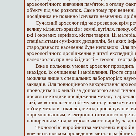
археологічного вивчення пам'яток, з огляду фа
об'єкту під час розкопок. Саме тому при веденн
дослідника не повинно існувати незначних дрібн
Сучасний археолог під час розкопок крім ре
велику кількість зразків : землі, вугілля, пилку,
їжі і окремих зернівок, кістки тварин. Ці матер
спеціалістами суміжних дисциплін, без яких ін
стародавнього населення буде неповною. Для п
археологічного дослідження у штаті експедиції 
палеозоолог, при необхідності – геолог і геогр
Вже в польових умовах археолог проводить 
знахідок, їх очищення і закріплення. Проте спр
можлива лише в спеціальних лабораторіях науко
закладів. Для повноцінного використання архео
проводиться їх аналіз за допомогою аналітичної
досягли методики дослідження металу з археоло
такі, як встановлення об'єму металу шляхом виз
об'єму металів і окислів, метод просвічування в
опромінюванням, електронно-оптичного перетво
поширення метод контролю якості виробу за доп
Технологію виробництва металевих виробів 
вивчають шляхом проведення металографічних ан