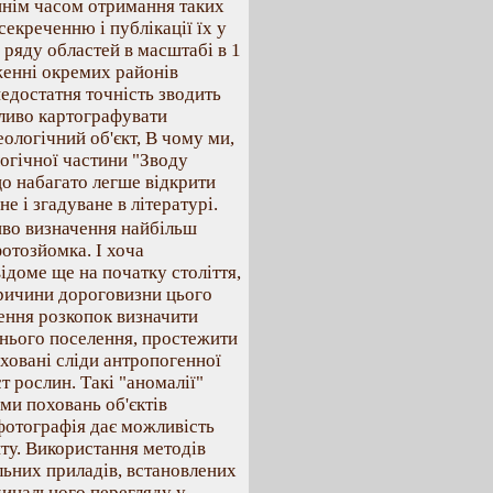
ннім часом отримання таких
екреченню і публікації їх у
ряду областей в масштабі в 1
женні окремих районів
недостатня точність зводить
жливо картографувати
еологічний об'єкт, В чому ми,
логічної частини "Зводу
 що набагато легше відкрити
е і згадуване в літературі.
иво визначення найбільш
отозйомка. І хоча
ідоме ще на початку століття,
причини дороговизни цього
ення розкопок визначити
внього поселення, простежити
ховані сліди антропогенної
т рослин. Такі "аномалії"
ми поховань об'єктів
 фотографія дає можливість
ту. Використання методів
ьних приладів, встановлених
рдинального перегляду у