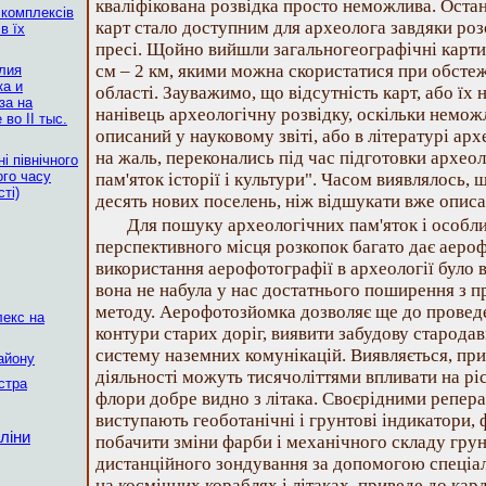
кваліфікована розвідка просто неможлива. Оста
 комплексів
карт стало доступним для археолога завдяки розс
в їх
пресі. Щойно вийшли загальногеографічні карти 
см – 2 км, якими можна скористатися при обсте
лия
ка и
області. Зауважимо, що відсутність карт, або їх 
за на
нанівець археологічну розвідку, оскільки немо
во II тыс.
описаний у науковому звіті, або в літературі арх
на жаль, переконались під час підготовки архео
і північного
ого часу
пам'яток історії і культури". Часом виявлялось,
ті)
десять нових поселень, ніж відшукати вже описан
Для пошуку археологічних пам'яток і особл
перспективного місця розкопок багато дає аероф
використання аерофотографії в археології було в
вона не набула у нас достатнього поширення з 
методу. Аерофотозйомка дозволяє ще до провед
лекс на
контури старих доріг, виявити забудову старода
систему наземних комунікацій. Виявляється, при
айону
діяльності можуть тисячоліттями впливати на ріс
істра
флори добре видно з літака. Своєрідними репера
виступають геоботанічні і грунтові індикатори,
ліни
побачити зміни фарби і механічного складу грун
дистанційного зондування за допомогою спеціал
на космічних кораблях і літаках, приведе до ка