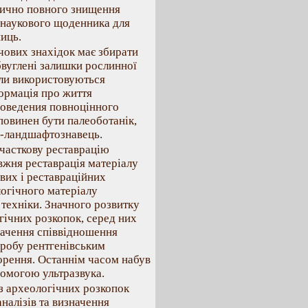
ктично повного знищення
і наукового щоденника для
иць.
чових знахідок має збирати
 обвуглені залишки рослинної
іали використовуються
формація про життя
роведения повноцінного
повинен бути палеоботанік,
аф-ландшафтознавець.
часткову реставрацію
авжня реставрація матеріалу
вих і реставраційних
логічного матеріалу
 техніки. Значного розвитку
гічних розкопок, серед них
начення співвідношення
иробу рентгенівським
рення. Останнім часом набув
омогою ультразвука.
з археологічних розкопок
алізів та визначення