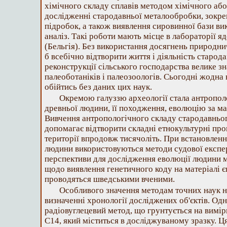
хімічного складу сплавів методом хімічного або
дослідженні стародавньої металообробки, зокре
підробок, а також виявлення сировинної бази ви
аналіз. Такі роботи мають місце в лабораторії 
(Бельгія). Без використання досягнень природни
б всебічно відтворити життя і діяльність старод
реконструкції сільського господарства велике 
палеоботаніків і палеозоологів. Сьогодні жодна
обійтись без даних цих наук.
Окремою галуззю археології стала антропол
древньої людини, її походження, еволюцію за ма
Вивчення антропологічного складу стародавньо
допомагає відтворити складні етнокультурні проц
території впродовж тисячоліть. При встановленн
людини використовуються методи судової експе
перспективи для дослідження еволюції людини 
щодо виявлення генетичного коду на матеріалі є
проводяться шведськими вченими.
Особливого значення методам точних наук н
визначенні хронології досліджених об'єктів. Од
радіовуглецевий метод, що грунтується на вимі
С14, який міститься в досліджуваному зразку. Ц