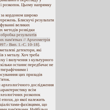
 і розкопок. Цьому напрямку
 і за кордоном широко
ережень. Блискучі результати
афуванні великих
х методів розвідки
обробка результатів
х пам'ятках // Археометрія
97.- Вип. 1.-С. 10-18]
.
еталеві детектори, які
в з металу. Хоч треба
уку і вилучення з культурного
скільки останнє передбачає не
ратиграфічними і
осуванння цих приладів
'яток.
м археологічного дослідження
характеристику всім
рхеологічних розкопок
ї епохи, до якої належить
еціалістами-фахівцями, що
ними пам'ятками. Найбільш