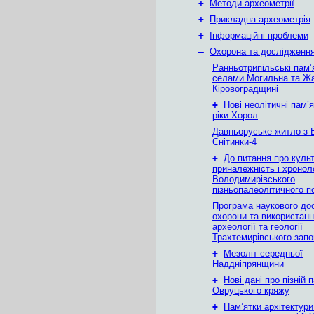
+
Методи археометрії
+
Прикладна археометрія
+
Інформаційні проблеми
–
Охорона та дослідження
Ранньотрипільські пам’
селами Могильна та Жа
Кіровоградщині
+
Новi неолiтичнi пам’
ріки Хорол
Давньоруське житло з 
Снітинки-4
+
До питання про куль
приналежнiсть i хронол
Володимирiвського
пiзньопалеолiтичного 
Програма наукового до
охорони та використанн
археології та геології
Трахтемирівського запо
+
Мезоліт середньої
Наддніпрянщини
+
Нові дані про пізній 
Овруцького кряжу
+
Пам’ятки архітектури