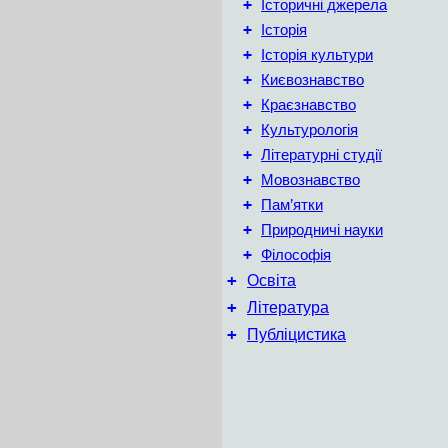
+
Історичні джерела
+
Історія
+
Історія культури
+
Києвознавство
+
Краєзнавство
+
Культурологія
+
Літературні студії
+
Мовознавство
+
Пам’ятки
+
Природничі науки
+
Філософія
+
Освіта
+
Література
+
Публіцистика