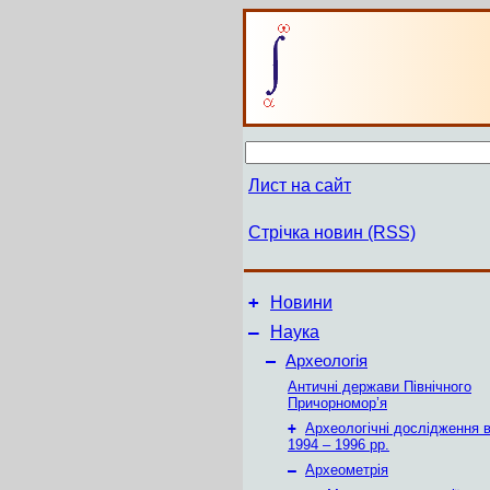
Лист на сайт
Стрічка новин (RSS)
+
Новини
–
Наука
–
Археологія
Античні держави Північного
Причорномор’я
+
Археологічні дослідження в
1994 – 1996 рр.
–
Археометрія