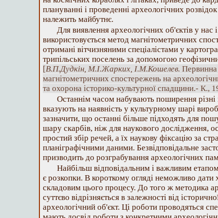
плануванні і проведенні археологічних розвідок
належить майбутнє.
Для виявлення археологічних об'єктів у нас
використовується метод магнітометричних спост
отримані вітчизняними спеціалістами у картогр
трипільських поселень за допомогою геофізични
[
В.П.Дудкін, М.І.Жарких, І.М.Кошелев.
Первинна 
магнітометричних спостережень на археологічни
та охорона історико-культурної спадщини.- К., 19
Останнім часом набувають поширення різні м
вказують на наявність у культурному шарі виробі
зазначити, що останні більше підходять для пош
шару скарбів, ніж для наукового дослідження, о
простий збір речей, а їх наукову фіксацію за ст
планіграфічними даними. Безвідповідальне заст
призводить до розграбування археологічних пам
Найбільш відповідальним і важливим етапо
є розкопки. В короткому огляді неможливо дати 
складовим цього процесу. До того ж методика а
суттєво відрізняється в залежності від історично
археологічний об'єкт. Ці роботи проводяться сп
мають досвід роботи з конкретними археологіч