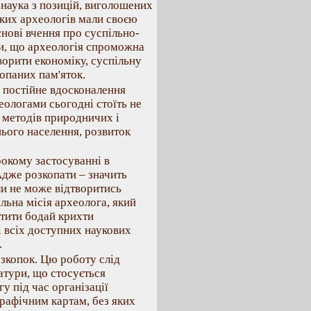
 наука з позицій, виголошених
ьких археологів мали своєю
нові вчення про суспільно-
и, що археологія спроможна
творити економіку, суспільну
копаних пам'яток.
є постійне вдосконалення
еологами сьогодні стоїть не
і методів природничих і
нього населення, розвиток
рокому застосуванні в
Адже розкопати – значить
ли не може відтворитись
альна місія археолога, який
атити бодай крихти
і всіх доступних наукових
.
озкопок. Цю роботу слід
ратури, що стосується
у під час організації
рафічним картам, без яких