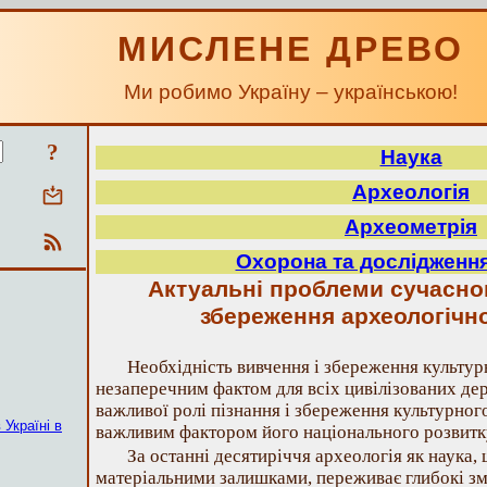
МИСЛЕНЕ ДРЕВО
Ми робимо Україну – українською!
?
Наука
Археологія
Археометрія
Охорона та дослідження
Актуальні проблеми сучасног
збереження археологічн
Необхідність вивчення і збереження культур
незаперечним фактом для всіх цивілізованих дер
важливої ролі пізнання і збереження культурног
 Україні в
важливим фактором його національного розвитк
За останні десятиріччя археологія як наука,
матеріальними залишками, переживає глибокі зм