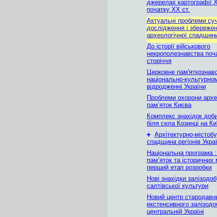
джерелах картографії 
початку XX ст.
Актуальні проблеми су
дослідження і збереже
археологічної спадщин
До історії військового
некрополезнавства поч
сторіччя
Церковне пам'яткознав
національно-культурно
відродженні України
Проблеми охорони архе
пам’яток Києва
Комплекс знахідок доб
біля села Козинці на К
+
Архітектурно-містобу
спадщина регіонів Укра
Національна програма :
пам’яток та історичних 
перший етап розробки
Нові знахідки залізодо
салтівської культури
Новий центр стародавн
екстенсивного залізодо
центральній Україні