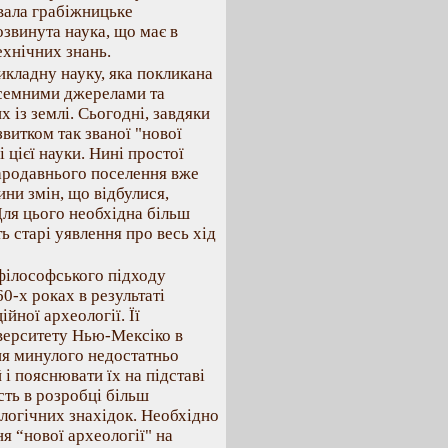
вала грабіжницьке
озвинута наука, що має в
ехнічних знань.
икладну науку, яка покликана
писемними джерелами та
 із землі. Сьогодні, завдяки
витком так званої "нової
 цієї науки. Нині простої
тародавнього поселення вже
ини змін, що відбулися,
Для цього необхідна більш
ь старі уявлення про весь хід
 філософського підходу
0-х роках в результаті
ної археології. Її
верситету Нью-Мексіко в
ня минулого недостатньо
і пояснювати їх на підставі
сть в розробці більш
ологічних знахідок. Необхідно
я “нової археології" на