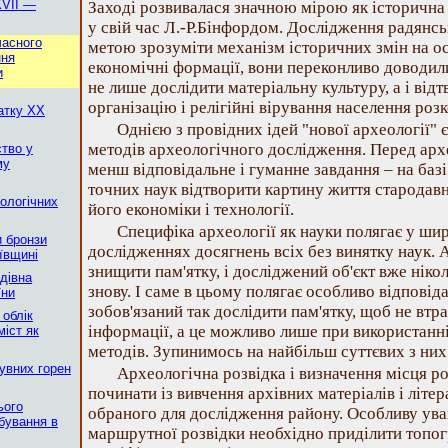
XVII —
Заході розвивалася значною мірою як історична
у свій час Л.-Р.Бінфордом. Дослідження радянс
часного
метою зрозуміти механізм історичних змін на ос
ння
економічні формації, вони переконливо доводил
и
не лише дослідити матеріальну культуру, а і від
організацію і релігійні вірування населення роз
атку XX
Однією з провідних ідей "нової археології" 
методів археологічного дослідження. Перед арх
ство у
му
менш відповідальне і гуманне завдання – на баз
точних наук відтворити картину життя стародав
ологічних
його економіки і технології.
Специфіка археології як науки полягає у ши
и бронзи
дослідженнях досягнень всіх без винятку наук. 
иївщині
знищити пам'ятку, і досліджений об'єкт вже ніко
дівна
знову. І саме в цьому полягає особливо відповід
їни
зобов'язаний так дослідити пам'ятку, щоб не втр
 облік
інформації, а це можливо лише при використанн
міст як
методів. Зупинимось на найбільш суттєвих з них
бувних горен
Археологічна розвідка і визначення місця р
починати із вивчення архівних матеріалів і літе
ього
обраного для дослідження району. Особливу уваг
бування в
маршрутної розвідки необхідно приділити топог