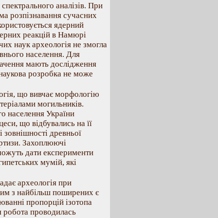
 спектрального аналізів. При
ма розпізнавання сучасних
користовується ядерний
ядерних реакцій в Намюрі
чих наук археологія не змогла
авнього населення. Для
значення мають дослідження
 наукова розробка не може
огія, що вивчає морфологію
теріалами могильників.
го населення України
еси, що відбувались на її
і зовнішності древньої
ртизи. Захоплюючі
можуть дати експерименти
гипетських мумій, які
адає археологія при
ним з найбільш поширених є
рюванні пропорцій ізотопа
я робота проводилась