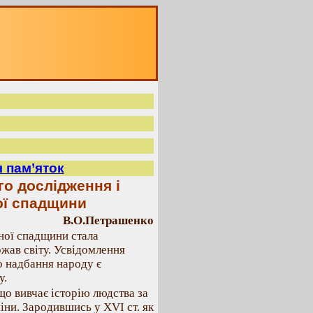
 пам’яток
о дослідження і
ої спадщини
В.О.Петрашенко
ної спадщини стала
жав світу. Усвідомлення
о надбання народу є
у.
 що вивчає історію людства за
іни. Зародившись у XVI ст. як