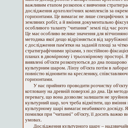
важливим етапом розкопок є вивчення стратиграф
дослідження археологічних комплексів за окре
горизонтами. Це вимагає не лише специфічних 
земляних робіт, а й вміння документально фіксув
особливого таланту "читання" землі під час розч
Це має особливо велике значення для вітчизняної
методика якої дещо відрізняється від зарубіжно
є дослідження пам'ятки на заданій площі за чіт
стратиграфічними зрізами, з постійною фіксацією 
планах в двомірному і трьохмірному просторі. 
виявлені об'єкти розкопуються до дна пошарово
культурним шаром. Лінзу об'єкта потім в лабор
повністю відновити на кресленику, співставляюч
горизонтами.
У нас прийнято проводити розчистку об'єкту
котловану на древній поверхні до дна. Ця метод
перевагу, що вона дозволяє залишати не зруйно
культурний шар, хоч треба відмітити, що вміння
культурному шарі вимагає неабиякого досвіду. 
помилки при "читанні" об'єкту, її досить важко 
умовах.
Дослідження культурного шару – надзвичай