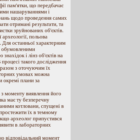
ії пам'ятки, що передбачає
мими нашаруваннями і
знань щодо проведення самих
ати отримані результати, та
истки зруйнованих об'єктів.
 археології, польова
ї. Для останньої характерним
ко обумовленими
знахідок і лінз об'єктів на
В процесі такого дослідження
 разом з оточуючим їх
аторних умовах можна
и окремі плани за
 з моменту виявлення його
ика має ту безперечну
ваними котловани, спущені в
 простежити їх в темному
Якщо археолог припустився
виявити в лабораторних
но відповідальний момент