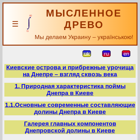
МЫСЛЕННОЕ
ДРЕВО
☰
Мы делаем Украину – українською!
uk
ru
en
Киевские острова и прибрежные урочища
на Днепре – взгляд сквозь века
1. Природная характеристика поймы
Днепра в Киеве
1.1.Основные современные составляющие
долины Днепра в Киеве
Галерея главных компонентов
Днепровской долины в Киеве