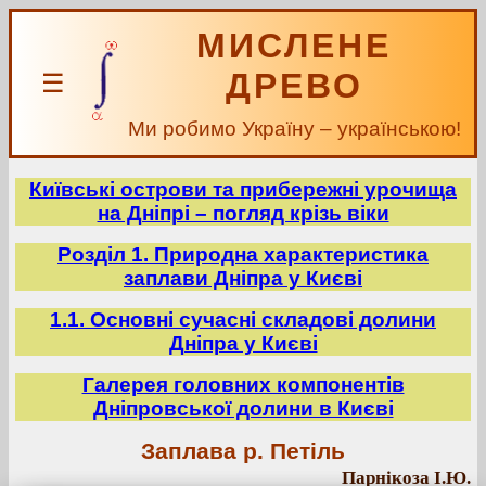
МИСЛЕНЕ
ДРЕВО
☰
Ми робимо Україну – українською!
Київські острови та прибережні урочища
на Дніпрі – погляд крізь віки
Розділ 1. Природна характеристика
заплави Дніпра у Києві
1.1. Основні сучасні складові долини
Дніпра у Києві
Галерея головних компонентів
Дніпровської долини в Києві
Заплава р. Петіль
Парнікоза І.Ю.