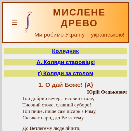
МИСЛЕНЕ
ДРЕВО
☰
Ми робимо Україну – українською!
Колядник
А. Коляди старовіцкі
г) Коляди за столом
1. О дай Боже! (А)
Юрій Федькович
Гой добрий вечер, тисовий столе,
Тисовий столе, славний суборе!
Гой пише, пише сам цісарь з Риму,
Скликає народ до Ветлегему.
До Ветлегему люде лічити,