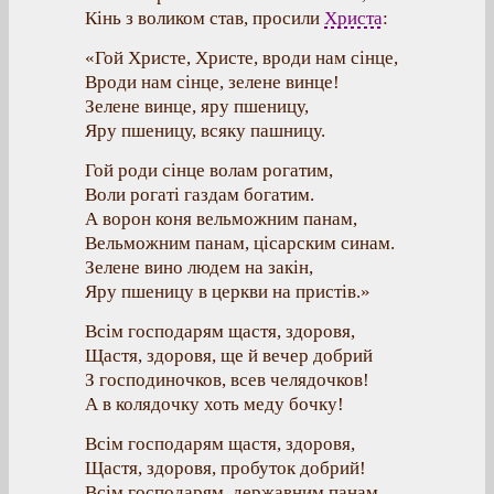
Кінь з воликом став, просили
Христа
:
«Гой Христе, Христе, вроди нам сінце,
Вроди нам сінце, зелене винце!
Зелене винце, яру пшеницу,
Яру пшеницу, всяку пашницу.
Гой роди сінце волам рогатим,
Воли рогаті газдам богатим.
А ворон коня вельможним панам,
Вельможним панам, цісарским синам.
Зелене вино людем на закін,
Яру пшеницу в церкви на пристів.»
Всім господарям щастя, здоровя,
Щастя, здоровя, ще й вечер добрий
З господиночков, всев челядочков!
А в колядочку хоть меду бочку!
Всім господарям щастя, здоровя,
Щастя, здоровя, пробуток добрий!
Всім господарям, державним панам,