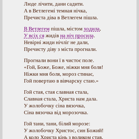
Люде лічити, дани садити.
А в Ветлегемі темная нічка,
Пречиста діва в Ветлегем пішла.
В Ветлегем
пішла, містом
ходила
,
У всіх ся
жидів
на ніч просила
.
Невірні жиди нічліг не дали,
Пречисту діву з міста прогнали.
Прогнали вони ї в чистоє поле.
«Гой, Боже, Боже, ніжки мня боля!
Ніжки мня боля, мороз стинає,
Гой повертаю в вівчарску стаю.»
Гой стая, стая славная стала,
Славная стала, Христа нам дала.
У жолобочку сіна вязочка,
Сіна вязочка від морозочка.
Гой тани, тани, білий морозе:
У жолобочку Христос, син Божий!
А коло Христа кінь з воликом став,