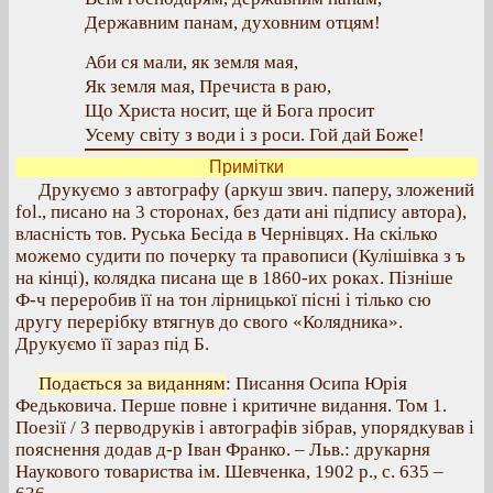
Державним панам, духовним отцям!
Аби ся мали, як земля мая,
Як земля мая, Пречиста в раю,
Що Христа носит, ще й Бога просит
Усему світу з води і з роси. Гой дай Боже!
Примітки
Друкуємо з автографу (аркуш звич. паперу, зложений
fol., писано на 3 сторонах, без дати ані підпису автора),
власність тов. Руська Бесіда в Чернівцях. На скілько
можемо судити по почерку та правописи (Кулішівка з ъ
на кінці), колядка писана ще в 1860-их роках. Пізніше
Ф-ч переробив її на тон лірницької пісні і тілько сю
другу перерібку втягнув до свого «Колядника».
Друкуємо її зараз під Б.
Подається за виданням
: Писання Осипа Юрія
Федьковича. Перше повне і критичне видання. Том 1.
Поезії / З перводруків і автографів зібрав, упорядкував і
пояснення додав д-р Іван Франко. – Льв.: друкарня
Наукового товариства ім. Шевченка, 1902 р., с. 635 –