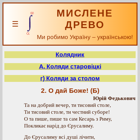
МИСЛЕНЕ
ДРЕВО
☰
Ми робимо Україну – українською!
Колядник
А. Коляди старовіцкі
г) Коляди за столом
2. О дай Боже! (Б)
Юрій Федькович
Та на добрий вечер, ти тисовий столе,
Ти тисовий столе, ти честний суборе!
О та пише, пише та сам Кесарь з Риму,
Покликає нарід до Єрусалиму.
До Єрусалиму всі душі лічити,