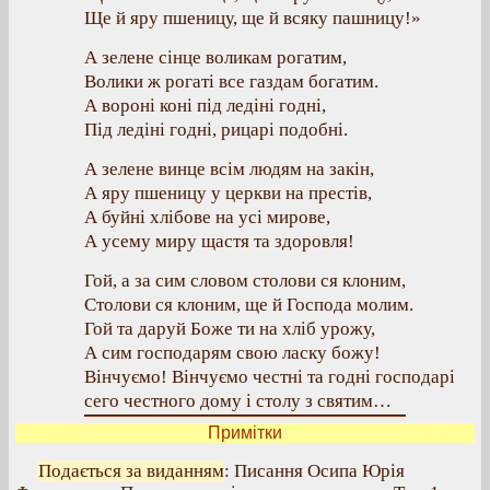
Ще й яру пшеницу, ще й всяку пашницу!»
А зелене сінце воликам рогатим,
Волики ж рогаті все газдам богатим.
А вороні коні під ледіні годні,
Під ледіні годні, рицарі подобні.
А зелене винце всім людям на закін,
А яру пшеницу у церкви на престів,
А буйні хлібове на усі мирове,
А усему миру щастя та здоровля!
Гой, а за сим словом столови ся клоним,
Столови ся клоним, ще й Господа молим.
Гой та даруй Боже ти на хліб урожу,
А сим господарям свою ласку божу!
Вінчуємо! Вінчуємо честні та годні господарі
сего честного дому і столу з святим…
Примітки
Подається за виданням
: Писання Осипа Юрія