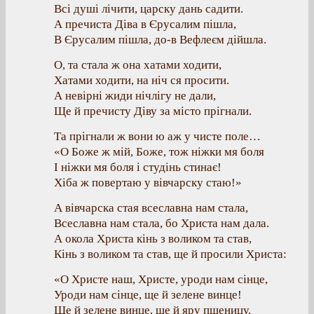
Всі душі лічити, царску дань садити.
А пречиста Діва в Єрусалим пішла,
В Єрусалим пішла, до-в Вефлеєм дійшла.
О, та стала ж она хатами ходити,
Хатами ходити, на ніч ся просити.
А невірні жиди нічлігу не дали,
Ще й пречисту Діву за місто прігнали.
Та прігнали ж вони ю аж у чисте поле…
«О Боже ж мій, Боже, тож ніжки мя боля
І ніжки мя боля і студінь стинає!
Хіба ж повертаю у вівчарску стаю!»
А вівчарска стая всеславна нам стала,
Всеславна нам стала, бо Христа нам дала.
А окола Христа кінь з воликом та став,
Кінь з воликом та став, ще й просили Христа:
«О Христе наш, Христе, уроди нам сінце,
Уроди нам сінце, ще й зелене винце!
Ще й зелене винце, ще й яру пшеницу,