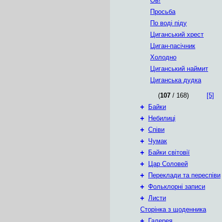
Ов!
Просьба
По воді піду
Циганський хрест
Циган-пасічник
Холодно
Циганський наймит
Циганська дудка
(
107
/ 168)
[5]
+
Байки
+
Небилиці
+
Співи
+
Чумак
+
Байки світовії
+
Цар Соловей
+
Переклади та переспіви
+
Фольклорні записи
+
Листи
Сторінка з щоденника
+
Галерея