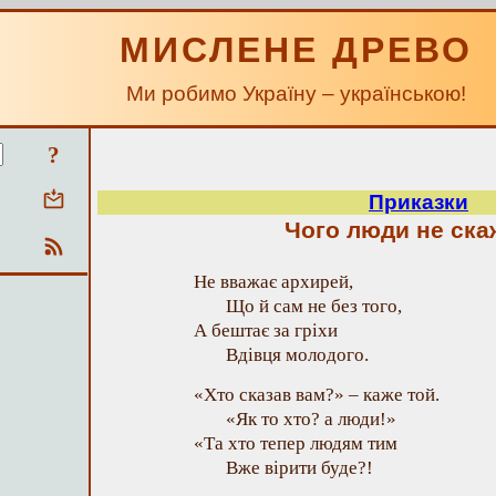
МИСЛЕНЕ ДРЕВО
Ми робимо Україну – українською!
?
Приказки
Чого люди не ска
Не вважає архирей,
Що й сам не без того,
А бештає за гріхи
Вдівця молодого.
«Хто сказав вам?» – каже той.
«Як то хто? а люди!»
«Та хто тепер людям тим
Вже вірити буде?!