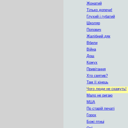
Жонатий
Тілько допечи!
Глухий і губатий
Школяр
Попович
Жалібний дяк
Вбили
Війна
Дощ
Кожух
Привітання
Хто святив?
Там її кінець
Чого люди не скажуть!
Мало не ригаю
МЦА
По старій печаті
Горох
Божі птиці