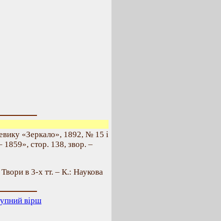
вику «Зеркало», 1892, № 15 і
1859», стор. 138, звор. –
. Твори в 3-х тт. – К.: Наукова
упний вірш