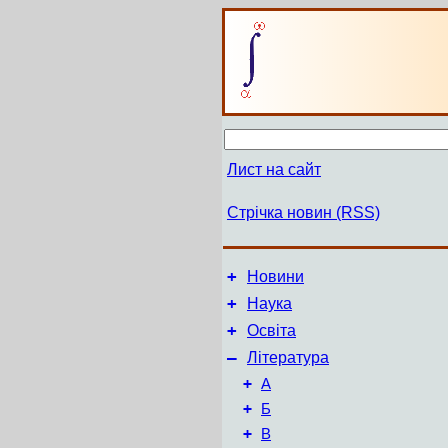
Лист на сайт
Стрічка новин (RSS)
+
Новини
+
Наука
+
Освіта
–
Література
+
А
+
Б
+
В