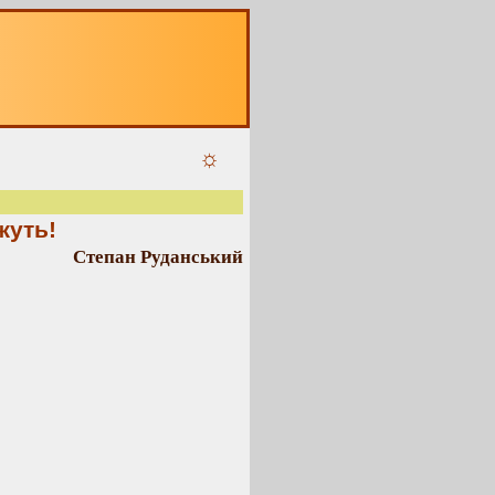
☼
жуть!
Степан Руданський