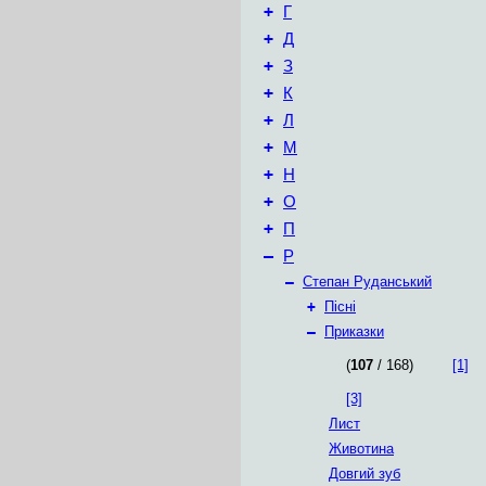
+
Г
+
Д
+
З
+
К
+
Л
+
М
+
Н
+
О
+
П
–
Р
–
Степан Руданський
+
Пісні
–
Приказки
(
107
/ 168)
[1]
[3]
Лист
Животина
Довгий зуб