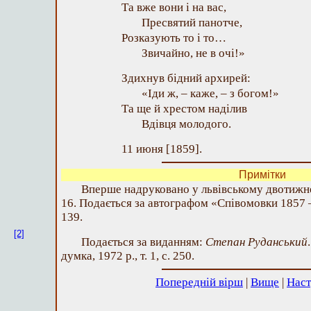
Та вже вони і на вас,
Пресвятий панотче,
Розказують то і то…
Звичайно, не в очі!»
Здихнув бідний архирей:
«Іди ж, – каже, – з богом!»
Та ще й хрестом наділив
Вдівця молодого.
11 июня [1859].
Примітки
Вперше надруковано у львівському двотижне
16. Подається за автографом «Співомовки 1857 – 
139.
[2]
Подається за виданням:
Степан Руданський
думка, 1972 р., т. 1, с. 250.
Попередній вірш
|
Вище
|
Наст