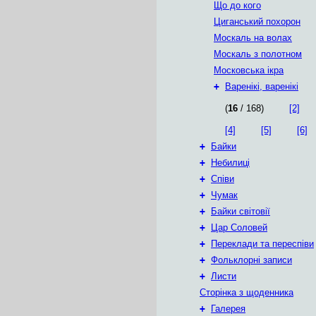
Що до кого
Циганський похорон
Москаль на волах
Москаль з полотном
Московська ікра
+
Варенікі, варенікі
(
16
/ 168)
[2]
[4]
[5]
[6]
+
Байки
+
Небилиці
+
Співи
+
Чумак
+
Байки світовії
+
Цар Соловей
+
Переклади та переспіви
+
Фольклорні записи
+
Листи
Сторінка з щоденника
+
Галерея