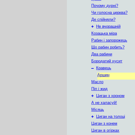
Почому дурні?
Чи голосна церква?
Де спійняли?
+
Не вчорашній
Козацька міра
Рабин i запорожець
Що рабин робить?
Два рабини
Бородатий хусит
–
Кравець
Аршин
Масло
Піп і жид
+
Циган з хроном
А не халасуй!
Місяць
+
Циган на толоці
Циган з конем
Циган в огірках