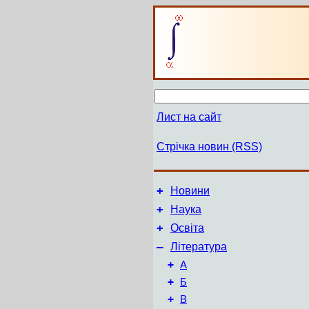
Лист на сайт
Стрічка новин (RSS)
+
Новини
+
Наука
+
Освіта
–
Література
+
А
+
Б
+
В