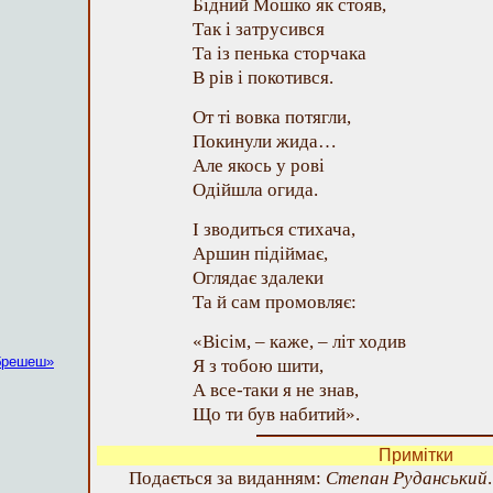
Бідний Мошко як стояв,
Так і затрусився
Та із пенька сторчака
В рів і покотився.
От ті вовка потягли,
Покинули жида…
Але якось у рові
Одійшла огида.
І зводиться стихача,
Аршин підіймає,
Оглядає здалеки
Та й сам промовляє:
«Вісім, – каже, – літ ходив
«брешеш»
Я з тобою шити,
А все-таки я не знав,
Що ти був набитий».
Примітки
Подається за виданням:
Степан Руданський