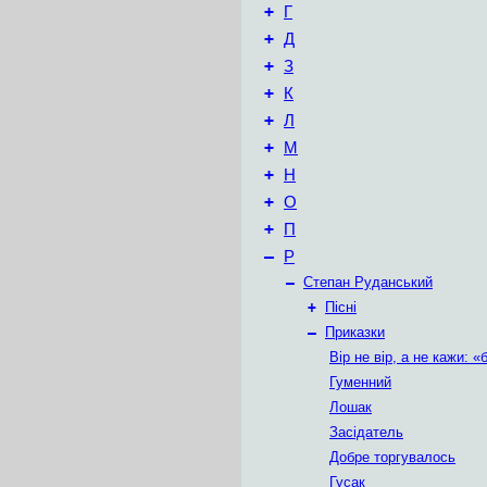
+
Г
+
Д
+
З
+
К
+
Л
+
М
+
Н
+
О
+
П
–
Р
–
Степан Руданський
+
Пісні
–
Приказки
Вір не вір, а не кажи: 
Гуменний
Лошак
Засідатель
Добре торгувалось
Гусак