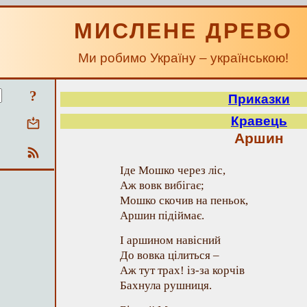
МИСЛЕНЕ ДРЕВО
Ми робимо Україну – українською!
?
Приказки
Кравець
Аршин
Іде Мошко через ліс,
Аж вовк вибігає;
Мошко скочив на пеньок,
Аршин підіймає.
І аршином навісний
До вовка цілиться –
Аж тут трах! із-за корчів
Бахнула рушниця.