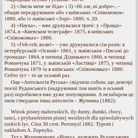
2) «Звела мене не біда» і 3) «Ні зле, ні добре», –
обидві передруковано або з київських «Співомовок»
1880, або із львівської «Зорі» 1880, ч. 20.
4) «Наука», – вже друкувалася тричі: у «Правді»
1874, в «Киевском телеграфе» 1875, в київських
«Співомовках» 1880.
5) «Гей-гей, воли!» – уже друкувалося сім разів: в
петербурській «Основі» 1861, у львівськім «Письмі до
громады» 1864, в читанці Дідицького 1866, в читанці
Романчука 1871, у львівській «Ластівці» 1875, у читанці
Романчука 1879 та в київських «Співомовках» 1880.
Себто тут – то це осьмий раз.
Оця «Антольогія Руська» свідчила собою, що декотрі
поезії Руданського (надруковані там навіть в осьмий
раз) поробилися вже дуже популярними. А незабаром це
знов ствердила інша антологія – Жупника (1882):
Winok pisnej maloruskich, ily dumy, dumki, chory,
tanci, s prybawleniem pisnej wesilnych dla spiwolubywych
ruskich lyc. Cina 30 cent. Peremysl 1882. Typom i
nakladom A. Zupnyka.
Тут у Жупниковому «Вінку», належить Руданському