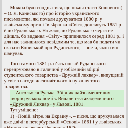
Можна було сподіватися, що цікаві статті Кошового (
– О. Я. Кониського) про історію українського
письменства, які почали друкуватися 1880 р. у
львівському органі Ів. Франка «Світ», допливуть 1881 р.
й до Руданського. На жаль, до Руданського черга не
дійшла, бо видання «Світу» припинилося серед 1881 p., і
для нас залишилося невідомим те, що мав би подати чи
сказати Кониський про Руданського, – поета, якого він
шанував.
Того самого 1881 р. п’ять поезій Руданського
передруковано в Галичині у юбілейній збірці
студентського товариства «Дружній лихвар», випущеній
у світ з нагоди десятилітнього існування того
товариства:
Антольогія Руська. Збірник найзнаменитших
творів руських поетів. Видане т-ва академичного
«Дружний Лихвар» у Львові, 1881.
Тут уміщено:
1) «Повій, вітре, на Вкраїну», – пісня, що друкувалася
вже двічі: в петербурській «Основі» 1861 і у львівських
«Народных песнях Русинов» 1876.