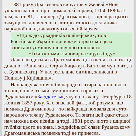
1881 року Драгоманов випустив у Женеві «Нові
українські пісні про громадські справи, 1764-1880». І
там, на ст. 81, з-під пера Драгоманова, з-під пера цього
тямущого, досвіченого, авторитетного дослідника
народної пісні, вислизнув ось який lapsus:
«Що ж до урьадників поліцеjських, то в
Россіjській Украjіні доси вже в трьох місцьах
записано усмішну пісньу про станового:
«Jіхав кіньми становиj на чиjусь біду».
Далі наводиться в Драгоманова ціла пісня, а в нотатці
додано: «Записав д. Стрільбицькиj в Балтському повіті, в
с. Бузниковатіj. У нас jесть шче одміни, записані в
Подільу j Киjівщині».
Направду ж, отая ніби народна сатира на станового –
то ніщо інше, тільки гумористична приказка
Руданського: «
Засідатель
», яку він склав у Петербурзі 18
жовтня 1857 року. Хто знає цей факт, той розуміє, що
помилка Драгоманова – то найкраща похвала для суто-
народного талану Руданського. Та знати цей факт стало
нам можна вже пізніш, а тоді, 1881 року, ніхто з ширшої
публіки цього не знав, і жоднісінької слави Руданському
Драгоманівська помилка тоді не принесла.