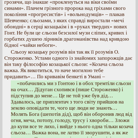
грозячи, що інакше «прокленуться на віки своїми
синами». Плачем грізного пророка над гріхами свого
покоління «прогресистів» і «вольнодумців» – плакав
Шевченко; сльозами, з яких справді виростали «мечі
обоюдні» в серці козацькім і в «руках твердих» нових
Гонт. Не були це сльози безсилої музи сліпих, кривих і
горбатих душею лірників драгоманівства над кривдою
бідної «чайки небоги».
Сльозу козацьку розумів він так як її розумів О.
Стороженко. Устами одного із знайомих запорожців дає
він таку філософію козацької сльози: «Козача сльоза
важка. Як викотиться, то наче могилою тебе
придавить»… По кривавім бенкеті в Умані –
«побачились ми з Гонтою і в обох тремтіли сльози
на очах… Дідуган схопився (пише Стороженко) і
підступив до мене… Це не той уже був дід…
Здавалось, це приплентач з того світу прийшов на
землю оповідати те, чого ще люди не знають…
Молять Бога (шепотів дід), щоб він оборонив люд від
огня, меча, потопу, голоду, трусу і хвороби… Зложи
до купи все те лихо, і вийде з нього одна тільки козача
сльоза… Важка вона, не латво її зворушити, а як же