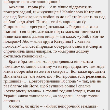
вибороти не знати якою ціною!
Кохання – гарна річ… Але ліпше віддатися на
пожертя гадині, ніж чужинцеві! Жаліє свою Катерину,
але над батьківською любов’ю до неї стоїть честь як над
любов’ю до дітей Гонти – стоїть «присяга» (у
Стороженка – «регула») козацька… Родинні зв’язки
взагалі – свята річ, але коли під їх маскою топчеться і
нищиться щось далеко вище, – він каже: «убий, і Бог не
покарає»! Або – коли друга Катерина (…хата на
помості») для своєї примхи обдурила одного й смерть
спричинила двом лицарям, то «Катрина додолу
скотилась головонька»…
Брат є братом, але коли для диявола він «катам
помагає» останню свитину «з матері здирати», там міде
ними є боротьба на життя і смерть… Бог каже прощати?
Він визнає це, але каже, що «Бог прощає всіх
розкаяних
грішників»… Довготерпеливий Господь? – так, але не
раз благає він Його, щоб зупинив сонце і спалив
«осквернену землю». Страшні години історії, коли на
Україні «лихо танцювало», «а згадаєш – серце трохи
спочине»…
Любить, як ніхто – «милих непорочних земляків»