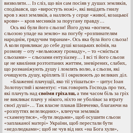
визволяти… Із сліз, що він сам посіяв у душах земляків,
сподівався, що «виростуть ножі», які вицідять гнилу
кров з жил земляків, а наллють у серце «живої, козацької
крови» – кров месників за поругану правду…
Ось які були його сльози! Його дума «вогнем,
сльозою упаде на землю» на погубу «розпинателям
народнім, грядучим тиранам». Ось яка була його сльоза!
А коли прикликає до себе душі козацьких воїнів, на
розмову – оту «вельможну громаду», – то «сміється
сльозами» – сльозами ентузіазму… І всі ті його сльози
це не квиління розтоптаних життям, зневірених, слабих,
що розманіжують душу і ломлять волю, а сльози, які
очищують душу, кріплять її і окрилюють до великих діл.
«Блаженні плачущії, яко тії утішаться» – цитує Іоан
Золотоустий і коментує: «так говорить Господь про тих,
які плачуть над
своїми гріхалш,
a тим часом біль за гріх
не викликає плачу у нікого, ніхто не уболіває за втрату
своєї душі»… Так власне плакав Шевченко, благаючи на
«розпуттях велелюдних», кличучи земляків
«схаменутися», «бути людьми», щоб осушити сльози
«заплаканої матері» України, щоб перестали бути
«недолюдками»; щоб не чув від них «на Бога хули»,