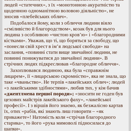
людей «статечних», з їх «монотонною акуратністю та
щоденною одноманітною воловою діяльністю», не
зносив «плебейських облич».
Подобалося йому, коли з обличчя людини віяло
«сміливістю й благородством», козак був для нього
людина з особливою «чистою кров’ю» і «благородними
кістками». Уважав, що ті, що боряться за свободу, що
«понесли свій хрест в ім’я людської свободи» на
заслання, «повинні стати вище звичайної людини, не
повинні понижуватися до звичайної людини». В
стрічних людях підкреслював «благородне обличчя».
Захоплювався людиною, яка була «справжнім
лицарем», її «лицарською скромністю», яка не знала, що
таке «чваньство». Не терпів «лакейських облич»; людей
«з лакейськими здібностями», любив тих, у кім бачив
«джентлмена першої породи»;
«зносити не годен був
цехових майстрів лакейського фаху», «лакейської
професії». І з віршів його знаємо, як безжалісно картав
їх, отих «рабів, які знають лиш говорити – «як
прикажете»! Натомість коли «стрічав благородного
старика», то його «рука мимоволі підносилася до
шапки».