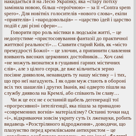
накидається й на Лесю Українку, яка «стару потіху
замінила новою, більш «героїчною» – за її «Contra spem
spero». Для новітніх голосителів «нового слова», екіпи
«приятелів» і «народовольців» – «царство ідей і царство
подій є дві різні сфери»…
Говорити про роль містики в людськім житті, – це
недопустиме «пристосовування фантазії до практичної
життєвої реальності»… Славити старий Київ, як «місто
премудрості Божої» – це злочин, а припинити славлення
взивають високих церковних достойників… Хоч самі
«не можуть визнатися в гущавині гарних містичних
слів», але з цілого серця, де вже кільчиться зерно
посіяне дияволом, ненавидять ту нашу містику – і тих,
що про неї нагадують. І як один муж стають в обороні
всіх тих шашелів і других Іванів, які одверто пішли на
службу диявола на Кремлі, або співають їм славу…
Чи ж це есє не є останній щабель дегенерації тої
«прогресивної» інтелігенції, яка пішла за принадою
«современних вогнів» матеріалізму? Останні точки над
«і», відкриваючи зовсім укриту суть їх лженауки, робить
видавець «Розстріляного відродження», доводячи, що
плазунство перед кремлівським антихристом – це