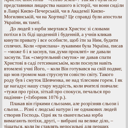
представники лицарства нашого в історії, чи вони сиділи
в Лаврі Києво-Печерській, чи в Академії Києво-
Могилянській, чи на Хортиці? Це справді були апостоли
України, як тамті.
До людей з юрби звертався Христос зі словами
потіхи в їх біді щоденній і буденній, а учнів кликав
кинути привату і все особисте, щоб іти за Ним, будити
сплячих. Коли «приспана» лукавими була Україна, писав
– «може б і я заснув, так думи прокляті» не давали
заснути. Так «смертельний смуток» не давав спати
Христові в саді гетсиманськім, коли поснули навіть
втомлені учні Його, – коли Він готувався на свій подвиг,
що мов громом мав струснути совістю світу. Такого
роду був і смуток Шевченка, не над тілесним горем. І як
це нагадує нашу стару мудрість, коли вчителі повчали:
«тужи про гріхи, зітхай про спокуси, печалься про
падіння» («Ізборник 1076 р.).
Плакав він гіркими сльозами, але розрізняв сльози і
сльози… Різні є людські натури і не однакових людей
створив Господь. Одні як та євангельська юрба
вимагають потіхи, другі, – вибрані на велике діло, –
тішаться, коли їм ставлять непосильні для перших