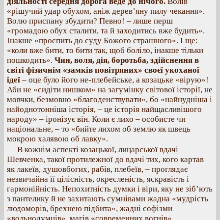
діяльності середня дорога веде до нічого.
Волів
«рішучий удар обухом, аніж дерев’яну пилу чекання».
Волю приспану збудити? Певно! – лише перш
«громадою обух сталити, та й заходитись вже будить».
Інакше «проспить до суду Божого страшного». І ще:
«коли вже бити, то бити так, щоб боліло, інакше тільки
пошкодить».
Чин, воля, дія, боротьба, здійснення в
світі фізичнім «замків повітряних» своєї укоханої
ідеї
– оце було його не-плебейське, а козацьке «вірую»!
Аби не «сидіти нишком» на загумінку світової історії, не
мовчки, безмовно «благоденствувати», бо «найнудніша і
найоднотонніша історія, – це історія найщасливішого
народу» – іронізує він. Коли є лихо – особисте чи
національне, – то «бийте лихом об землю як швець
мокрою халявою об лавку».
В кожнім аспекті козацької, лицарської вдачі
Шевченка, такої протилежної до вдачі тих, кого картав
як лакеїв, душовбогих, рабів, плебеїв, – проглядає
незвичайна її цілісність, окресленість, яскравість і
гармонійність. Непохитність думки і віри, яку не зіб’ють
з пантелику й не захитають сумнівами жадна «мудрість
людоморів, брехнею підбита», жадні софізми
«вольнодумців», магів «современних вогнів».