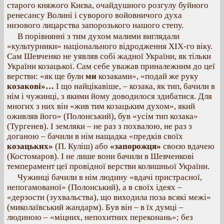
старого княжого Києва, очайдушного розгулу буйного
ренесансу Волині і суворого войовничого духа
низового лицарства запорозького нашого степу.
В порівнянні з тим духом малими виглядали
«культурники» національного відродження ХІХ-го віку.
Сам Шевченко не уявляв собі жадної України, як тільки
України козацької. Сам себе уважав приналежним до цеї
верстви: «як ще були
ми
козаками», «подай же руку
козакові»…
І що найцікавіше, – козака, як тип, бачили в
нім і чужинці, з якими йому доводилося здибатися. Для
многих з них він «жив тим козацьким духом», який
оживляв його» (Полонський), був «усім тип козака»
(Тургенев). І земляки – не раз з похвалою, не раз з
доганою – бачили в нім нащадка «предків своїх
козацьких»
(П. Куліш) або
«запорожця»
своєю вдачею
(Костомаров). І не лише вони бачили в Шевченкові
темперамент цеї провідної верстви колишньої України.
Чужинці бачили в нім людину «вдачі пристрасної,
непогамованої» (Полонський), а в своїх ідеях –
«дерзости (зухвальства), що виходила поза всякі межі»
(миколаївський жандарм). Був він – в їх думці –
людиною – «міцних, непохитних переконань»; без