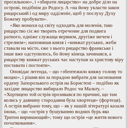
пресильною», і «збирати лицарство» на добре діло на
острові, подібнім до Родосу. А «на йому укласти закон
рицарський і од миру одділеніе, щоб у послуху Духу
Божему пробувати».
«Яко монахи од світу одходять для моленія, тако
рицарство сіє же творить отречение для подвига
ратного, одніже служаща вервиєм, другіже мечем і
стрелиєм»; напоминав князя і «княжат руських, жеби
ставали на місто, єже з нього рицарство франкське і
інше вже одступилось, бо йому кінець зачинався, а
рицарству княжат руських час наступав за христову віру
поставати і постояти».
Оповідає легенда, – що «збентежило княжу голову то
моцно», і рішив він за порадою вибрати для засновання
ордену Запорозького острів на Бористені – подібно як
західне лицарство вибирало Родос чи Мальту, –
«Хортицею той острів прозивався по причині, що там
колись у давнину стародавня була хвортеця» (фортеця).
А острів вибрано тому, що – як у нашій літературі казали
іноки, – що «острів у бушуванню водних бурь яко
Тритон виринающий»; тому що острів «це життя нового
початковання».