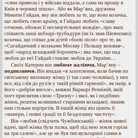
«сина привела і у військо віддала, а сама на прощу в
Київ в черниці пішла». Або як Мар’яна, дружина
Микити Гайдая, яку він любить за те, що вона козачка,
що любить свою країну, в Гайдаю любить «славу
отчизни, обожає її несмертельних вождів», про яких
співають наші кобзарі-трубадури (як їх звав Шевченко);
козачка, що співає для дітей «боєві пісні» про те, як
«Сагайдачний з козаками Москву і Польщу воював»,
щоб «народ козацький боронить»; яка знає, що над
любов до неї Гайдай ставляє любов до України…
Своїх Катерин він
любиме жаліючи,
Мар’яну –
подивляючи.
Він впадав «в захоплення, коли бачив по
світському виховану жінку (і так само чоловіка), у них
все, від слів до рухів у такій рівній гармонії», як напр. в
його «добрім янголі», княжні Варварі Репніній, якій
поет присвятив свою «Тризну» і якої, як і подібних
жінок, решток колишньої старшини козацької, лишив
нам стільки портретів. В іншій жінці він цінить її
«манери, і повні грації та її бездоганну чистоту».
Він «любив (свідчить Чужбинський) – жінок живої
вдачі, щоб жінка була палка, щоб під нею земля горіла
на три салені», але це не був тип вульгарної самки в