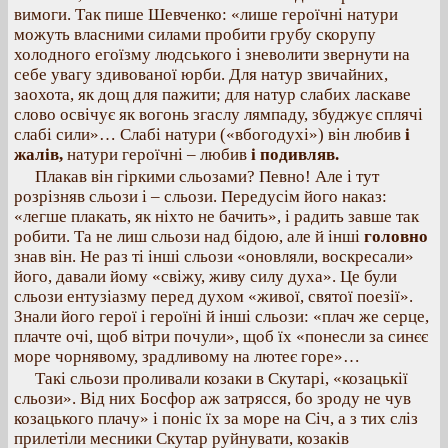
вимоги. Так пише Шевченко: «лише героїчні натури
можуть власними силами пробити грубу скорупу
холодного егоїзму людського і зневолити звернути на
себе увагу здивованої юрби. Для натур звичайних,
заохота, як дощ для пажити; для натур слабих ласкаве
слово освічує як вогонь згаслу лямпаду, збуджує сплячі
слабі сили»… Слабі натури («вбогодухі») він любив
і
жалів,
натури героїчні – любив
і подивляв.
Плакав він гіркими сльозами? Певно! Але і тут
розрізняв сльози і – сльози. Передусім його наказ:
«легше плакать, як ніхто не бачить», і радить завше так
робити. Та не лиш сльози над бідою, але й інші
головно
знав він. Не раз ті інші сльози «оновляли, воскресали»
його, давали йому «свіжу, живу силу духа». Це були
сльози ентузіазму перед духом «живої, святої поезії».
Знали його герої і героїні й інші сльози: «плач же серце,
плачте очі, щоб вітри почули», щоб їх «понесли за синєє
море чорнявому, зрадливому на лютеє горе»…
Такі сльози проливали козаки в Скутарі, «козацькії
сльози». Від них Босфор аж затрясся, бо зроду не чув
козацького плачу» і поніс їх за море на Січ, а з тих сліз
прилетіли месники Скутар руйнувати, козаків