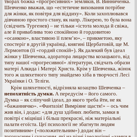
творах божка «прогресивних» земляків, В. Винниченка.
Шевченко вважав, що «естетичне виховання потрібне
для жінки, як повітря для віддиху». Коли захоплювався
дівчиною простого стану, як напр. Лікерею, то була вона
(свідчить Тургенев) – не тільки «істота молода й свіжа,
але й приваблива тою спокійною й гордовитою
«осанкою», властивою її плем’ю», – прикметою, яку
спостеріг в другій українці, княгині Щербатовій, ще М.
Лєрмонтов (її «гордий спокій»). Як далекий був ідеал
жінки у Шевченка, адоратора лицарства козацького, від
типу нашої «прогресивної» літератури, свідчать образи
матері Алкида і Матері Христа. Крім у Шевченка, жінок
того ж шляхетного типу знайдемо хіба в творчості Лесі
Українки і О. Теліги.
Крім шляхетності, відрізняла козацтво Шевченка –
непохитність думки.
А передусім – його самого.
Думка – як сліпучий ідеал, до якого треба йти, не як
«бажаннячко». «Фантазія! Вимріяне щастя!» – ось чим
жив він, і додає: «для душ здібних любити, замки в
повітрі є міцніші і більш прекрасні, ніж матеріальні
палати егоїста. Цеї психології не збагнути людям
позитивним» («положительним») додає він –
тогочасним і сучасним, які на різні ідеологічні «замки в