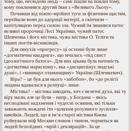
тому, що, несвідомі іноді – самі пішли на поклін тому,
кому поклонився другий Іван з «Великого Льоху».
Почавши від ніжно-мрійної туги за фізичним щастям,
перейшли вони до адорації матерії, а скінчили –
капітуляцією перед силою зла. Чужий їм лишився патос
великої пророчиці Лесі Українки, чужий патос
Шевченка і його містика, чужа містика О. Теліги та
інших поетів-вісниківців.
Для євнухів «прогресу» ці останні були лише
«догматична квадрига», що мчалась «під свист
ідеологічного батога». Для них цікава була натомість
«догматика марксизму», яка «дисциплінує людські
душі», і «винищує отаманщину» України (Шлемкевич).
Віра? – це був для нього «забобон», бо «до релігії
людина вдавалася в розпуці» лише.
Містика? – містика шкодить, хоч є велетні духа, які ту
віру мали, але це були – напр., у Богдана – якісь
несподівані надхнення і чудесні осяяння, які тільки
заважають вождеві іти «шляхом розумного зусилля»
швейків. Людей, що в ім’я старої містики Києва
руйнували міф Москви словом і чином, чорниться як
людей безплідних «мрій і деклярацій». За це