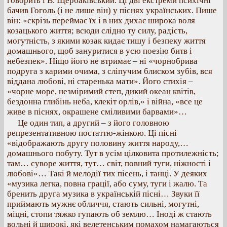
говорить і В. Щербаківський. Ці дві екстреми психічні
бачив Гоголь (і не лише він) у піснях українських. Пише
він: «скрізь переймає їх і в них дихає широка воля
козацького життя; всюди слідно ту силу, радість,
могутність, з якими козак кидає тишу і безпеку життя
домашнього, щоб зануритися в усю поезію битв і
небезпек». Ніщо його не втримає – ні «чорнобрива
подруга з карими очима, з сліпучим блиском зубів, вся
віддана любові, ні старенька мати». Його стихія –
«чорне море, незміримий степ, дикий океан квітів,
бездонна глибінь неба, клекіт орлів,» і війна, «все це
живе в піснях, окрашене сміливими барвами»…
Це один тип, а другий – з його головною
репрезентативною постаттю-жінкою. Ці пісні
«відображають другу половину життя народу,…
домашнього побуту. Тут в усім цілковита протилежність;
там… суворе життя, тут… світ, повний туги, ніжності і
любові»… Такі й мелодії тих пісень, і танці. У деяких
«музика легка, повна грації, або суму, туги і жалю. Та
бренить друга музика в українській пісні… Звуки її
приймають мужнє обличчя, стають сильні, могутні,
міцні, стопи тяжко гупають об землю… Іноді ж стають
вольні й широкі, які велетенським помахом намагаються