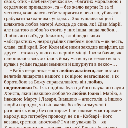
своїх, отих «плебеїв-гречкосіїв», «багатих моральною і
сердечною принадою», та – без жалю картає їх за ті
чесноти, коли дають себе запрягати в неволю, убивати і
грабувати захланним сусідам… Зворушлива міцна і
шляхетна любов матері Алкида до сина, як і Діви Марії,
але над тою любов’ю стоїть у них інша, вища любов…
Любов до своїх, до ближніх, і любов до таких
«абстрактних», незрозумілих плебеям понять – як честь,
слава, свій край, Бог. Коли між ними заходив конфлікт, це
друге – стояло у нього на першім місці. І коли бачив, як
паношилося зло, хотілось йому «стиснути землю всю в
кулак з усіми гадами земними й шпурнути в пекло»…
«Рабів незрячих» – він
любив жаліючи,
але постаті
велетнів лицарства нашого з їх вірою невгасимою, з їх
боротьбою за Божу справедливість він
любив,
подивляючи
їх. І як подібна була ця його наука до науки
Христа, який інакшою любов’ю
любив
Іоана і Марію, а
інакшою Марту і Лазаря. Інакшою – апостолів, а іншою
«юрби народу», які він жалів, бо «були змучені і
розсіяні як вівці без пастиря.» І чи такими «пастирями»
народу, що потребує проводу, не є в «Кобзарі» його
козаки, єретики, апостоли? І чи не уважав їх – як
Христос апостолів – «сіллю землі»? Так як і були нею