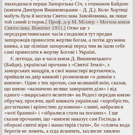
знаходилася перша Запорозька Січ, з отаманом Байдою
(князем Дмитром Вишневецьким – Д. Д.). Коло Хортиці
мабуть була й могила Святослава Завойовника, як пише
той самий історик.
[ Проф. д-р М. Міллер – Могила князя
Святослава, Вінніпег 1951.]
Отже ще з
передхристиянських часів сходилися тут предки
запорожців приносити жертви богам, а потім дружина
княжа, а ще пізніше запорожці перед тим як ішли себе
самі приносити в жертву Богові і Україні.
Є легенда, що в часи князя Д. Вишневецького
(Байди), українські прочани з «Святої Землі», з
заморських мандрів, в свої манастирі вертаючись,
прийшли на двір княжий і розмовляли «о дивнім з
князем». Один з тих прочан, сам колишній воїн, сказав,
що князю «назначено велике завершити діло» і від
одного «лицарського велителя» на Родосі передав князю
обручку, просячи, щоб княжата українські «хоробрістю,
достатками і кріпостию духовною» славні, набралися
«хоті бранної» і «зібралися стати на поганих». І ще
сказав прочанин, що «князеві наказує сам Господь в
обороні святої віри і манастирів стати», бо «спляча вода
берегів не ломить, а єгда вскипить, захлисне хвилею