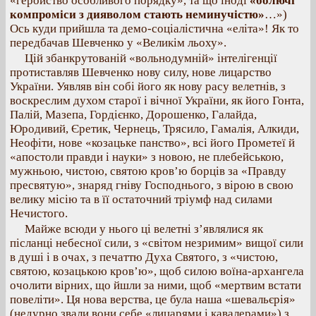
«геройство особливого порядку», та що іноді
«болючі
компроміси з дияволом стають неминучістю»
…»)
Ось куди прийшла та демо-соціалістична «еліта»! Як то
передбачав Шевченко у «Великім льоху».
Цій збанкрутованій «вольнодумній» інтелігенції
протиставляв Шевченко нову силу, нове лицарство
України. Уявляв він собі його як нову расу велетнів, з
воскреслим духом старої і вічної України, як його Гонта,
Палій, Мазепа, Гордієнко, Дорошенко, Галайда,
Юродивий, Єретик, Чернець, Трясило, Гамалія, Алкиди,
Неофіти, нове «козацьке панство», всі його Прометеї й
«апостоли правди і науки» з новою, не плебейською,
мужньою, чистою, святою кров’ю борців за «Правду
пресвятую», знаряд гніву Господнього, з вірою в свою
велику місію та в її остаточний тріумф над силами
Нечистого.
Майже всюди у нього ці велетні з’являлися як
післанці небесної сили, з «світом незримим» вищої сили
в душі і в очах, з печаттю Духа Святого, з «чистою,
святою, козацькою кров’ю», щоб силою воїна-архангела
очолити вірних, що йшли за ними, щоб «мертвим встати
повеліти». Ця нова верства, це була наша «шевальєрія»
(недурно звали вони себе «лицарями і кавалерами») з