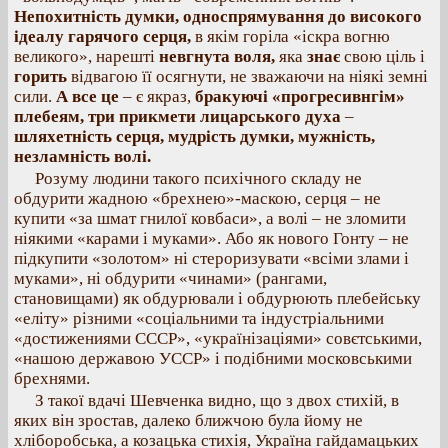
Непохитність думки, односпрямування до високого
ідеалу гарячого серця,
в якім горіла «іскра вогню
великого», нарешті
невгнута воля,
яка
знає
свою ціль і
горить
відвагою її осягнути, не зважаючи на ніякі земні
сили.
А все це
– є якраз,
бракуючі «прогресивнгім»
плебеям, три прикмети лицарського духа
–
шляхетність серця, мудрість думки, мужність,
незламність волі.
Розуму людини такого психічного складу не
обдурити жадною «брехнею»-маскою, серця – не
купити «за шмат гнилої ковбаси», а волі – не зломити
ніякими «карами і муками». Або як нового Гонту – не
підкупити «золотом» ні стероризувати «всіми злами і
муками», ні обдурити «чинами» (рангами,
становищами) як обдурювали і обдурюють плебейську
«еліту» різними «соціальними та індустріальними
«достижениями СССР», «українізаціями» совєтськими,
«нашою державою УССР» і подібними московськими
брехнями.
З такої вдачі Шевченка видно, що з двох стихій, в
яких він зростав, далеко ближчою була йому не
хліборобська, а козацька стихія, Україна гайдамацьких