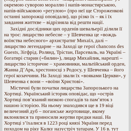
окремою суворою мораллю і напів-монастирською,
напів-військовою «регулою» (про неї ще Стороженкові
останні запорожці оповідали), що різко їх – як і їх
завдання життєве – відрізняла від решти нації.
Західні дослідники цих орденів шевальерії ділили її
на троє: лицарство небесне – у Шевченка це «вождь
воїнства небесного» архистратиг Михаїл, далі –
лицарство легендарне – на Заході це герої chancons des
Guests, Зігфрід. Ролянд, Трістан, Парсеваль, на Україні –
богатирі старин («билин»), лицар Михайлик, нарешті –
лицарство історичне – храмовники, мальтійський орден,
Жанна Д’Арк, хрестоносці з Родосу, у Шевченка – його
герої козаччини. На Заході звали їх «вояками Церкви», у
Шевченка є вони – «воїни Христові».
Містичні були початки лицарства Запорозького на
Хортиці. Український історик оповідає, що «острів
Хортиці пов’язаний низкою спогадів та пам’яток з
нашою історією. На ньому знаходився ще в 19 віці
величезний дуб – поганське жертовище, якому
вклонялися та приносили жертви предки наші. На
Хортиці з’їхалися в 1223 році князі України перед
походом на ріку Калку назустріч татарам. У 16 в. тут