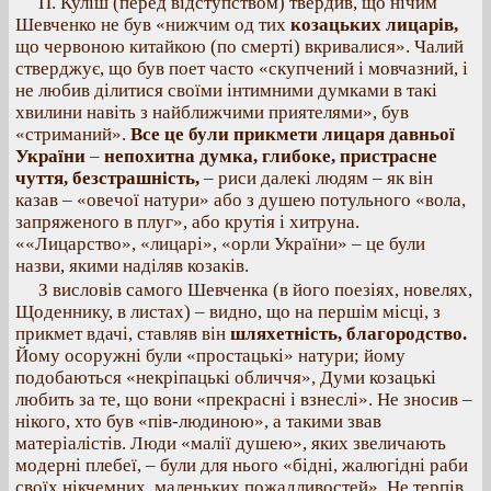
П. Куліш (перед відступством) твердив, що нічим
Шевченко не був «нижчим од тих
козацьких лицарів,
що червоною китайкою (по смерті) вкривалися». Чалий
стверджує, що був поет часто «скупчений і мовчазний, і
не любив ділитися своїми інтимними думками в такі
хвилини навіть з найближчими приятелями», був
«стриманий».
Все це були прикмети лицаря давньої
України
–
непохитна думка, глибоке, пристрасне
чуття, безстрашність,
– риси далекі людям – як він
казав – «овечої натури» або з душею потульного «вола,
запряженого в плуг», або крутія і хитруна.
««Лицарство», «лицарі», «орли України» – це були
назви, якими наділяв козаків.
З висловів самого Шевченка (в його поезіях, новелях,
Щоденнику, в листах) – видно, що на першім місці, з
прикмет вдачі, ставляв він
шляхетність, благородство.
Йому осоружні були «простацькі» натури; йому
подобаються «некріпацькі обличчя», Думи козацькі
любить за те, що вони «прекрасні і взнеслі». Не зносив –
нікого, хто був «пів-людиною», а такими звав
матеріалістів. Люди «малії душею», яких звеличають
модерні плебеї, – були для нього «бідні, жалюгідні раби
своїх нікчемних, маленьких пожадливостей». Не терпів