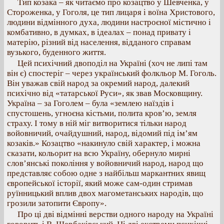
Тип козака – як читаємо про козацтво у Шевченка, у
Стороженка, у Гоголя, це тип лицаря і воїна Христового,
людини відмінного духа, людини настроєної містично і
комбативно, в думках, в ідеалах – понад привату і
матерію, різний від населення, відданого справам
вузького, буденного життя.
Цей психічний двоподіл на Україні (хоч не липі там
він є) спостеріг – через український фолкльор М. Гоголь.
Він уважав свій народ за окремий народ, далекий
психічно від «татарської Руси», як звав Московщину.
Україна – за Гоголем – була «землею наїздів і
спустошень, угноєна кістьми, полита кров’ю, земля
страху. І тому в ній міг витворитися тільки народ
войовничий, очайдушний, народ, відомий під ім’ям
козаків.» Козацтво «накинуло свій характер, і можна
сказати, кольорит на всю Україну, обернуло мирні
слов’янські покоління у войовничий народ, народ що
представляє собою одне з найбільш маркантних явищ
європейської історії, який може сам-один стримав
руїнницький вплив двох магометанських народів, що
грозили затопити Європу».
Про ці дві відмінні верстви одного народу на Україні