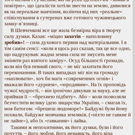
повітрю», що ідеалісти хотіли звести на землю, дивилися
як на нереальне маячіння, воліючи від них «реальне»
співіснування в сутеренах вже готового чужинецького
замку-в’язниці.
В Шевченкові все ще жила безмірна віра в творчу
силу думки. Казав: «міцно
захотів
– наполовину
зробив»!
– сила духового первня над матеріальним. І в
тім самім сенсі: «коли я щось раз сказав, так це все одно,
що надрукував: жадна земна сила не змусить мене
змінити раз взятого заміру». Осуд більшості громади,
коли він був певний свого, – не міг захитати його
переконанням. В таких випадках міг він на громаду
«наплювати», хоч би маги «современних огнів» і
вважали його «дурнем», «юродивим». На їх проповідь
чужої мудрості, – він іронічно дякував за науку, але не
приймав її – «брехнею підбиту». Або – коли позволяли
безчестити велику ідею лицарства України, – смагав їх,
мов батогом: «брешеш людоморе!» Байдужі були йому
похвали, байдуже мовчанка земляків, («ніхто не гавкне й
не лайне»), або їх «гавкання» і лайка.
Такими ж непохитними, як його думки, були і його
почуття, – його любов, його ненависть, його віра