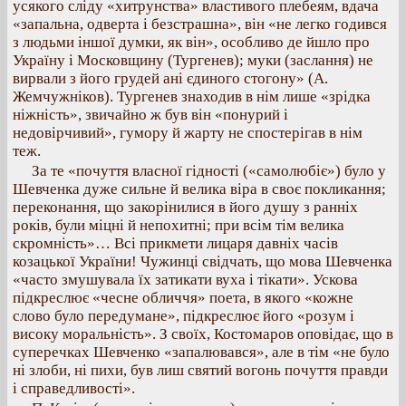
усякого сліду «хитрунства» властивого плебеям, вдача
«запальна, одверта і безстрашна», він «не легко годився
з людьми іншої думки, як він», особливо де йшло про
Україну і Московщину (Тургенев); муки (заслання) не
вирвали з його грудей ані єдиного стогону» (А.
Жемчужніков). Тургенев знаходив в нім лише «зрідка
ніжність», звичайно ж був він «понурий і
недовірчивий», гумору й жарту не спостерігав в нім
теж.
За те «почуття власної гідності («самолюбіє») було у
Шевченка дуже сильне й велика віра в своє покликання;
переконання, що закорінилися в його душу з ранніх
років, були міцні й непохитні; при всім тім велика
скромність»… Всі прикмети лицаря давніх часів
козацької України! Чужинці свідчать, що мова Шевченка
«часто змушувала їх затикати вуха і тікати». Ускова
підкреслює «чесне обличчя» поета, в якого «кожне
слово було передумане», підкреслює його «розум і
високу моральність». З своїх, Костомаров оповідає, що в
суперечках Шевченко «запалювався», але в тім «не було
ні злоби, ні пихи, був лиш святий вогонь почуття правди
і справедливості».