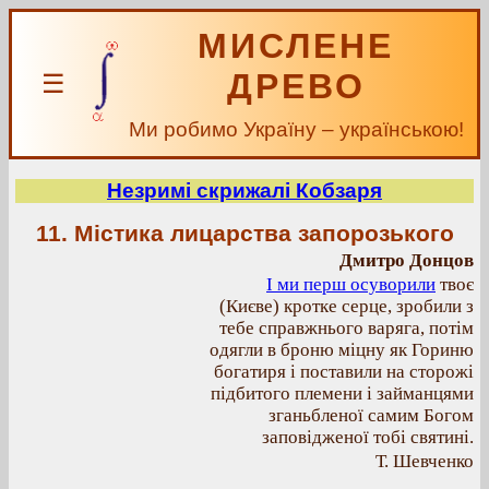
МИСЛЕНЕ
ДРЕВО
☰
Ми робимо Україну – українською!
Незримі скрижалі Кобзаря
11. Містика лицарства запорозького
Дмитро Донцов
І ми перш осуворили
твоє
(Києве) кротке серце, зробили з
тебе справжнього варяга, потім
одягли в броню міцну як Гориню
богатиря і поставили на сторожі
підбитого племени і займанцями
зганьбленої самим Богом
заповідженої тобі святині.
Т. Шевченко