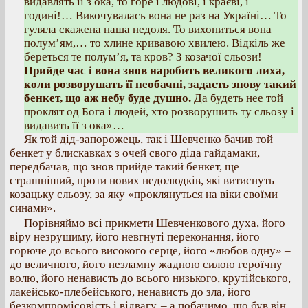
видавлять її з ока, то горе і людові, і краєві, і
годині!… Викочувалась вона не раз на Україні… То
гуляла скажена наша недоля. То вихопиться вона
полум’ям,… то хлине кривавою хвилею. Відкіль же
береться те полум’я, та кров? З козачої сльози!
Прийде час і вона знов наробить великого лиха,
коли розворушать її необачні, задасть знову такий
бенкет, що аж небу буде душно.
Да будеть нее той
проклят од Бога і людей, хто розворушить ту сльозу і
видавить її з ока»…
Як той дід-запорожець, так і Шевченко бачив той
бенкет у блискавках з очей свого діда гайдамаки,
передбачав, що знов прийде такий бенкет, ще
страшніший, проти нових недолюдків, які витиснуть
козацьку сльозу, за яку «проклянуться на віки своїми
синами».
Порівняймо всі прикмети Шевченкового духа, його
віру незрушиму, його невгнуті переконання, його
горюче до всього високого серце, його «любов одну» –
до величного, його незламну жадною силою героїчну
волю, його ненависть до всього низького, крутійського,
лакейсько-плебейського, ненависть до зла, його
безкомпромісовість і відвагу, – а побачимо, що був він