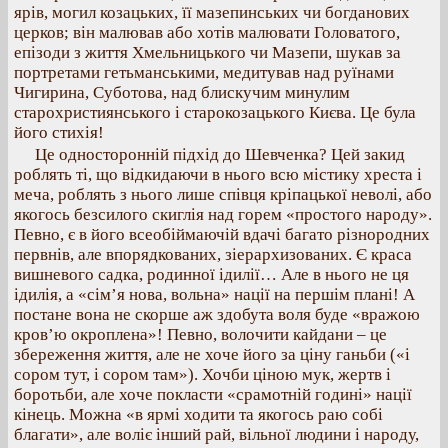
ярів, могил козацьких, її мазепинських чи богданових
церков; він малював або хотів малювати Головатого,
епізоди з життя Хмельницького чи Мазепи, шукав за
портретами гетьманськими, медитував над руїнами
Чигирина, Суботова, над блискучим минулим
старохристиянського і старокозацького Києва. Це була
його стихія!
Це односторонній підхід до Шевченка? Цей закид
роблять ті, що відкидаючи в нього всю містику хреста і
меча, роблять з нього лише співця кріпацької неволі, або
якогось безсилого скиглія над горем «простого народу».
Певно, є в його всеобіймаючій вдачі багато різнородних
первнів, але впорядкованих, зіерархизованих. Є краса
вишневого садка, родинної ідилії… Але в нього не ця
ідилія, а «сім’я нова, вольна» нації на першім плані! А
постане вона не скорше аж здобута воля буде «вражою
кров’ю окроплена»! Певно, волочити кайдани – це
збереження життя, але не хоче його за ціну ганьби («і
сором тут, і сором там»). Хочби ціною мук, жертв і
боротьби, але хоче покласти «срамотній годині» нації
кінець. Можна «в ярмі ходити та якогось раю собі
благати», але воліє інший рай, вільної людини і народу,