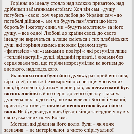
Горіння до ідеалу стояло над всякою приватою, над
дрібними забаганками егоїзму. Хоч він сам «душу
погубить» свою, хоч через любов до України сам «до
погибелі дійшов», але чи будуть пам’ятати цю його
боротьбу і жертву сини, чи «будуть молитися» за його
душу, – все одно! Любові до країни своєї, до свого
ідеалу не виречеться, а лише сміється з тих плебейських
душ, які горіння якимсь високим ідеалом звуть
«фантазією» чи «замками в повітрі»; які розуміли лише
«теплий настрій» душі, відданій приваті, і людьми без
серця звали тих, що горіли незрозумілим їм вогнем до
високого, надлюдського.
Як
непохитною було його думка,
раз прийнята ідея,
віра в неї, і така ж безкомромісова негація «розумних
слів, брехнею підбитих» недовірків; як
невгасимий був
вогонь любові
в його серці до свого ідеалу і така ж
душевна нехіть до всіх, що кланялися і Богові і мамоні,
приваті, чортові, –
такою ж непохитною була і його
воля.
Не був двоєдушний, був до кінця «твердий у путях
своїх, вказаних йому Богом.
Мотиви, які діяли на його волю, були – як я вже
зазначив, – не матеріальної, а чисто спірітуальної