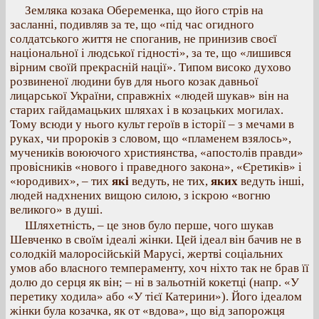
Земляка козака Обеременка, що його стрів на
засланні, подивляв за те, що «під час огидного
солдатського життя не споганив, не принизив своєї
національної і людської гідності», за те, що «лишився
вірним своїй прекрасній нації». Типом високо духово
розвиненої людини був для нього козак давньої
лицарської України, справжніх «людей шукав» він на
старих гайдамацьких шляхах і в козацьких могилах.
Тому всюди у нього культ героїв в історії – з мечами в
руках, чи пророків з словом, що «пламенем взялось»,
мучеників воюючого християнства, «апостолів правди»
провісників «нового і праведного закона», «Єретиків» і
«юродивих», – тих
які
ведуть, не тих,
яких
ведуть інші,
людей надхнених вищою силою, з іскрою «вогню
великого» в душі.
Шляхетність, – це знов було перше, чого шукав
Шевченко в своїм ідеалі жінки. Цей ідеал він бачив не в
солодкій малоросійській Марусі, жертві соціальних
умов або власного темпераменту, хоч ніхто так не брав її
долю до серця як він; – ні в зальотній кокетці (напр. «У
перетику ходила» або «У тієї Катерини»). Його ідеалом
жінки була козачка, як от «вдова», що від запорожця