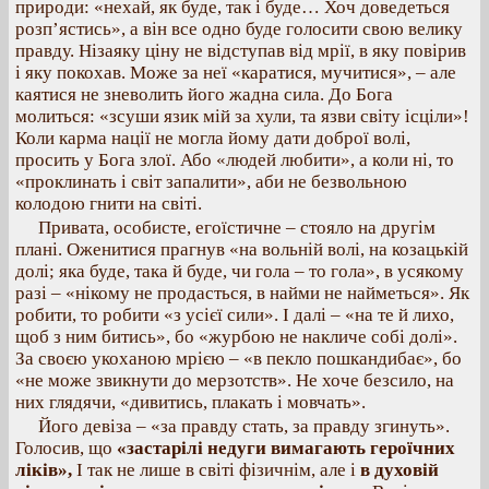
природи: «нехай, як буде, так і буде… Хоч доведеться
розп’ястись», а він все одно буде голосити свою велику
правду. Нізаяку ціну не відступав від мрії, в яку повірив
і яку покохав. Може за неї «каратися, мучитися», – але
каятися не зневолить його жадна сила. До Бога
молиться: «зсуши язик мій за хули, та язви світу ісціли»!
Коли карма нації не могла йому дати доброї волі,
просить у Бога злої. Або «людей любити», а коли ні, то
«проклинать і світ запалити», аби не безвольною
колодою гнити на світі.
Привата, особисте, егоїстичне – стояло на другім
плані. Оженитися прагнув «на вольній волі, на козацькій
долі; яка буде, така й буде, чи гола – то гола», в усякому
разі – «нікому не продасться, в найми не найметься». Як
робити, то робити «з усієї сили». І далі – «на те й лихо,
щоб з ним битись», бо «журбою не накличе собі долі».
За своєю укоханою мрією – «в пекло пошкандибає», бо
«не може звикнути до мерзотств». Не хоче безсило, на
них глядячи, «дивитись, плакать і мовчать».
Його девіза – «за правду стать, за правду згинуть».
Голосив, що
«застарілі недуги вимагають героїчних
ліків»,
І так не лише в світі фізичнім, але і
в духовій