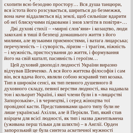
схопити всю безодню простору… Вся душа танцюри,
вся істота його розсувається, шириться до безмежжя,
вона наче віддаляється від землі, щоб сильніше вдарити
об неї блискучими підковами і знов злетіти в повітря»…
Дві духові стихії – «мирні слов’яни» і козацтво, люди
закохані в тиші й безпеці домашнього життя з його
милими, але вузькими приємностями, і ватага лицарська;
перечуленість – і суворість, ліризм – і трагізм, ніжність
– і мужність, пристосування до життя, і формування
його на свій кшталт, пасивність і героїзм…
Цей духовий двоподіл людності України виразно
відчував Шевченко. А вся його життєва філософія і сам
він, вся вдача його, являли собою яскравий тип козака.
Тип в широкім сенсі, як тип певного душевного й
духовного складу, певної верстви людності, яка надавала
тон і кольорит Україні, і якої члени були і в «лицарстві
Запорозькім», і в чернецтві, і серед жіноцтва тої
провідної касти. Представниками цього типу були не
лише українські Ахілли, але й Перікли. Тип, який став
взірцем для всієї людності, як тип і назва джентльмена
(уживана перш тільки для шляхти) – в Англії. Орден
запорозький це була синтеза аскетичної мужності