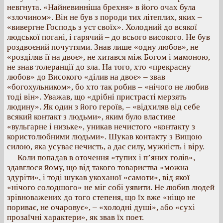
невгнута. «Найневинніша брехня» в його очах була
«злочином». Він не був з породи тих літеплих, яких –
«вивергне Господь з уст своїх». Холодний до всякої
людської погані, і гарячий – до всього високого. Не був
роздвоєний почуттями. Знав лише «одну любов», не
«розділяв її на двоє», не хитався між Богом і мамоною,
не знав толеранції до зла. На того, хто «прекрасну
любов» до Високого «ділив на двоє» – звав
«богохульником», бо хто так робив – «нічого не любив
тоді він». Уважав, що «дрібні пристрасті мерзять
людину». Як один з його героїв, – «відхиляв від себе
всякий контакт з людьми», яким було властиве
«вульгарне і низьке», уникав нечистого «контакту з
користолюбними людьми». Шукав контакту з Вищою
силою, яка усуває нечисть, а дає силу, мужність і віру.
Коли попадав в оточення «тупих і п’яних голів»,
здавглося йому, що від такого товариства «можна
здуріти», і тоді шукав укоханої «самоти», від якої
«нічого солодшого» не міг собі уявити. Не любив людей
зрівноважених до того степеня, що їх вже «ніщо не
пориває, не очаровує», – «холодні душі», або «сухі
прозаїчні характери», як звав їх поет.