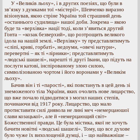
У «Великів льоху», і в других поезіях, що були в
зв’язку з думками тої «містерії», Шевченко виразно
візіонував, якою стріне Україна той страшний день
«останнього судилища» нашої доби. Зокрема – якою
буде та «верхівка» нації тоді, коли з’явиться другий
Гонта – «козак безверхий», що розтрощить великого
ідола на нашій землі. «Верхівку» ту представлятимуть
«сліпі, криві, горбаті», недоуми, «овечі натури»,
перевертні – як ті «лірники»; представлятимуть
«людські шашелі», нарешті ті другі Івани, що підуть на
послуги катові, інспірованому злою силою,
символізованою чортом і його воронами у «Великім
льоху».
Бачив він і ті «парості», які повстануть в цей день зі
знеможеного тіла України, яких очолить нове лицарство,
що вже почало підводитися з могил наших степів,
починаючи від 1917 року. Лицарство, що мало
протиставити силі диявола не лині меч «немерцаюшої
слави козацької», але й «немерцающий світ»
Божественної правди. Це була містика, якої не хочуть
бачити новітні «людські шашелі». Тому, що все духове
було чуже їх вихолощеній думці, і – що найважніше –