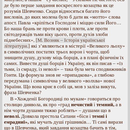
де було перше завдання воскреслого козацтва як це
розумів Шевченко. Сюди відносяться багато його
висловів, до яких молена було б дати як «мотто» слова
апост. Павла «кріпіться Господом і міццю сили Його…
Бо наша брань не проти крови і плоти, але проти
світодержців тьми віку цього, проти духів злоби
піднебесних»,
[M. Возняк – Історія української
літератури.]
які з’являються в містерії «Великого льоху»
в символічних постатях трьох ворон і чорта, щоб
знищити душу, духову міць борців, а в плані фізичнім їх
самих. Вивести душі борців і Україну, як він писав – «їз
тьми, із смраду, із неволі» – така була мета сподвижників
Гонти. Ця формула знов не «припадкова», а глибоко
передумана і символічна у великого «волхва» нової
України. Що вона криє в собі ця, мов з заліза викута,
фраза Шевченка?
В «Хожденії Богородиці по мукам» говориться про
столицю диявола, як про «град
нечистий
і
темний,
а в
нім чорти душами тяжко роблять» – душами що в
неволі.
Довкола престола Сатани «біси і
темні і
емрадниї»,
які мучать душі грішників… Ті самі вирази
що в Шевченка, який завдання козацтва бачить в тім,