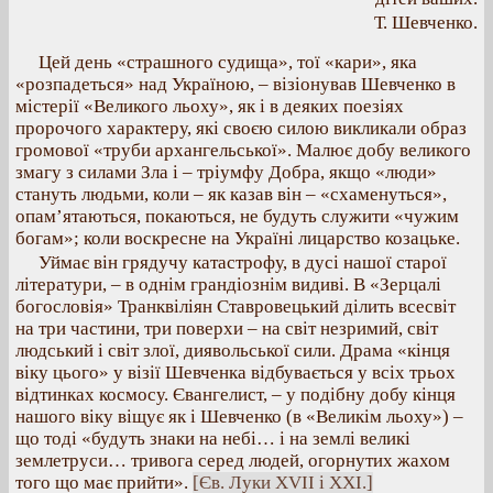
Т. Шевченко.
Цей день «страшного судища», тої «кари», яка
«розпадеться» над Україною, – візіонував Шевченко в
містерії «Великого льоху», як і в деяких поезіях
пророчого характеру, які своєю силою викликали образ
громової «труби архангельської». Малює добу великого
змагу з силами Зла і – тріумфу Добра, якщо «люди»
стануть людьми, коли – як казав він – «схаменуться»,
опам’ятаються, покаються, не будуть служити «чужим
богам»; коли воскресне на Україні лицарство козацьке.
Уймає він грядучу катастрофу, в дусі нашої старої
літератури, – в однім грандіознім видиві. В «Зерцалі
богословія» Транквіліян Ставровецький ділить всесвіт
на три частини, три поверхи – на світ незримий, світ
людський і світ злої, диявольської сили. Драма «кінця
віку цього» у візії Шевченка відбувається у всіх трьох
відтинках космосу. Євангелист, – у подібну добу кінця
нашого віку віщує як і Шевченко (в «Великім льоху») –
що тоді «будуть знаки на небі… і на землі великі
землетруси… тривога серед людей, огорнутих жахом
того що має прийти».
[Єв. Луки XVII і XXI.]