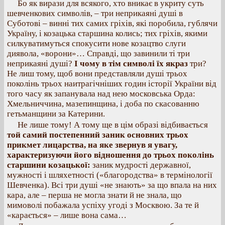
Бо як вирази для всякого, хто вникає в укриту суть
шевченкових символів, – три неприкаяні душі в
Суботові – винні тих самих гріхів, які поробила, гублячи
Україну, і козацька старшина колись; тих гріхів, якими
силкуватимуться спокусити нове козацтво слуги
диявола, «ворони»… Справді, що завинили ті три
неприкаяні душі?
І чому в тім символі їх якраз
три?
Не лиш тому, щоб вони представляли душі трьох
поколінь трьох наитрагічніших годин історії України від
того часу як запанувала над нею московська Орда:
Хмельниччина, мазепинщина, і доба по скасованню
гетьманщини за Катерини.
Не лише тому! А тому ще в цім образі відбивається
той самий постепенний заник основних трьох
прикмет лицарства, на яке звернув я увагу,
характеризуючи його відношення до трьох поколінь
старшини козацької:
заник мудрості державної,
мужності і шляхетності («благородства» в термінології
Шевченка). Всі три душі «не знають» за що впала на них
кара, але – перша не могла знати й не знала, що
мимоволі побажала успіху угоді з Москвою. За те й
«карається» – лише вона сама…