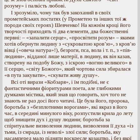
розуму» і палкість любові.
І зрозуміло, чому так був закоханий в своїх
прометейських постатях (у Прометею та інших тої
ж
породи своїх героях) Шевченко! На кожнім кроці його
творчості приходять ті два елементи, два божественні
первні: – «запалити серце», «просвітити розум» – якими
хотів обернути людину з «сукроватою кров’ю», з кров’ю
вівці («овеча натура»!), безроги, пса, вола і т. п., з «пів-
людини», відданої лише матерії, в людину, як він казав,
створену на подобу Божу, з іскрою «вогню великого» в
її серцю, «світу Божого», який чортова сила збиралася
«в пута закувати», «скувати живу душу».
Всі оті вирази «Кобзаря», і їм подібні, не є
фантастичними фіоритурами поета, але глибокими
думками містика, який знав що говорить, хоч того не
знають не раз досі його читачі. Це була його, пророка,
боротьба з «безплотними ворогами», які якраз в його
час, в середині минулого віку, розпустили крила до лету
щоб знищити дух і душу людини; боротьба за
спіритуальне визволення людини, визволення її духа «із
тьми, із смрада, із неволі» злої сили; боротьба, яку
насамперед мало підняти воскресле козацтво, і без якої