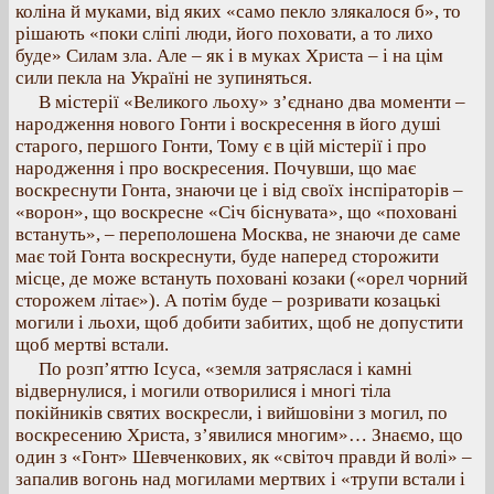
коліна й муками, від яких «само пекло злякалося б», то
рішають «поки сліпі люди, його поховати, а то лихо
буде» Силам зла. Але – як і в муках Христа – і на цім
сили пекла на Україні не зупиняться.
В містерії «Великого льоху» з’єднано два моменти –
народження нового Гонти і воскресення в його душі
старого, першого Гонти, Тому є в цій містерії і про
народження і про воскресения. Почувши, що має
воскреснути Гонта, знаючи це і від своїх інспіраторів –
«ворон», що воскресне «Січ біснувата», що «поховані
встануть», – переполошена Москва, не знаючи де саме
має той Гонта воскреснути, буде наперед сторожити
місце, де може встануть поховані козаки («орел чорний
сторожем літає»). А потім буде – розривати козацькі
могили і льохи, щоб добити забитих, щоб не допустити
щоб мертві встали.
По розп’яттю Ісуса, «земля затряслася і камні
відвернулися, і могили отворилися і многі тіла
покійників святих воскресли, і вийшовіни з могил, по
воскресению Христа, з’явилися многим»… Знаємо, що
один з «Гонт» Шевченкових, як «світоч правди й волі» –
запалив вогонь над могилами мертвих і «трупи встали і