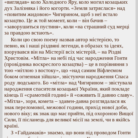
«виглядав» коло Холодного Яру, коло могил козацьких
дух Залізняка і його когорти. «Земля затряслася» над
«повитим жидовою» Чигирином, щоб з неї встало
козацтво. Це ж той момент, коли – він бачив –
«заворушиться пустиня», коли «на страшний суд мерці
за правдою встають».
Коли цю свою поему назвав автор містерією, то
певно, як і наші різдвяні легенди, в образах та ідеях,
взорувався він на Містерії всіх містерій, – на Різдві
Христовім. «Мітла» на небі під час народження Гонти
(провідника воскреслого козацтва) – це в порівняння з
тою «мітлою з востоку», що «над самим Віфлеємом
боком огненная зійшла», звістуючи народження Спаса
роду людського. Бо «мітла» над Чигирином – звістувала
народження спасителя козацької України, який покладе
кінець її «срамотній годині» й «оживить її давню славу».
«Мітла», зоря, комета – здавен-давна розглядалася як
знак переломової, межової години, прихід нової доби,
нового віку; як знак що має прийти, під охороною Вищої
Сили, її післанець для великої місії на землі, чи в якійсь
країні.
З «Гайдамаків» знаємо, що вони під проводом Гонти