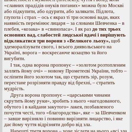
«славних прадідів онуків поганих» можна було Москві
або підкупити, або одурити, або залякати. Підлота,
глупота і страх – ось є якраз ті три основні вади, яких
наявність перемінює лицаря – за словами Шевченка – в
плебея, «козака» в «свинопаса». І як раз
до тих трьох
основних вад, слабостей людської вдачі і вирішують
відкликатися три ворони з «Великого льоху»,
щоб
здеморалізувати свого, і всього диявольського на
Україні, ворога – воскресаюче козацтво та його
вигубити.
І так, одна ворона пропонує – «золотом розтопленим
заллять йому очі» – новому Прометеєві України, тобто –
осліпити його золотом так, що стратить зір, розум,
перестане розрізняти правду від брехні, – стратить
мудрість.
Друга ворона пропонує – «царськими чинами
скрутить йому руки», зробить з нього «нагодованого,
обутого і в кайдани закутого» лакея, позбавленого
почуття честі, того «благородства», яке – за Шевченком
– завше вирізняло і повинно вирізняти лицарство, і яке
дає йому чуття відрізняти добро від зла.
Нарешті третя ворона – хоче зіслати на нього «всі зла