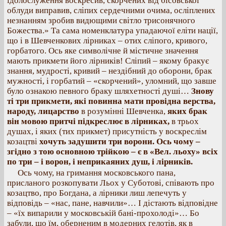
ідолослуження воскресив, скорчених від бісовської
облуди виправив, сліпих сердечними очима, осліплених
незнанням зробив видющими світло трисонячного
Божества.» Та сама номенклатура упадаючої еліти нації,
що і в Шевченкових лірниках – отих сліпого, кривого,
горбатого. Ось яке символічне й містичне значення
мають прикмети його лірників! Сліпий – якому бракує
знання, мудрості, кривий – нездібний до оборони, брак
мужності, і горбатий – «скорчений», уломний, що завше
було ознакою певного браку шляхетності душі…
Знову
ті три прикмети, які повинна мати провідна верства,
народу, лицарство
в розумінні Шевченка,
яких брак
він мовою притчі підкреслює в лірниках,
в трьох
душах, і яких (тих прикмет) присутність у воскреслім
козацтві
хочуть задушити три ворони. Ось чому –
згідно з тою основною трійкою – є в «Вел. льоху» всіх
по три – і ворон, і неприкаяних душ, і лірників.
Ось чому, на гримання московського пана,
присланого розкопувати Льох у Суботові, співають про
козацтво, про Богдана, а лірники лиш лепечуть у
відповідь – «нас, пане, навчили»… І дістають відповідне
– «їх випарили у московській бані-прохолоді»… Бо
забули, що їм, оберненим в модерних гелотів, як в