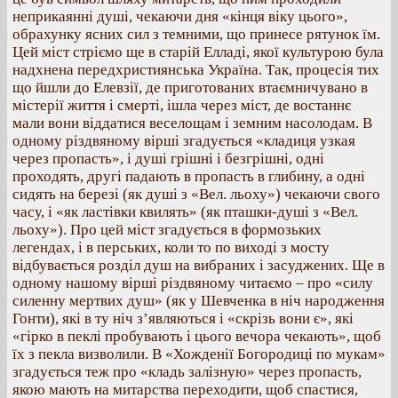
неприкаянні душі, чекаючи дня «кінця віку цього»,
обрахунку ясних сил з темними, що принесе рятунок їм.
Цей міст стріємо ще в старій Елладі, якої культурою була
надхнена передхристиянська Україна. Так, процесія тих
що йшли до Елевзії, де приготованих втаємничувано в
містерії життя і смерті, ішла через міст, де востаннє
мали вони віддатися веселощам і земним насолодам. В
одному різдвяному вірші згадується «кладиця узкая
через пропасть», і душі грішні і безгрішні, одні
проходять, другі падають в пропасть в глибину, а одні
сидять на березі (як душі з «Вел. льоху») чекаючи свого
часу, і «як ластівки квилять» (як пташки-душі з «Вел.
льоху»). Про цей міст згадується в формозьких
легендах, і в перських, коли то по виході з мосту
відбувається розділ душ на вибраних і засуджених. Ще в
одному нашому вірші різдвяному читаємо – про «силу
силенну мертвих душ» (як у Шевченка в ніч народження
Гонти), які в ту ніч з’являються і «скрізь вони є», які
«гірко в пеклі пробувають і цього вечора чекають», щоб
їх з пекла визволили. В «Хожденії Богородиці по мукам»
згадується теж про «кладь залізную» через пропасть,
якою мають на митарства переходити, щоб спастися,