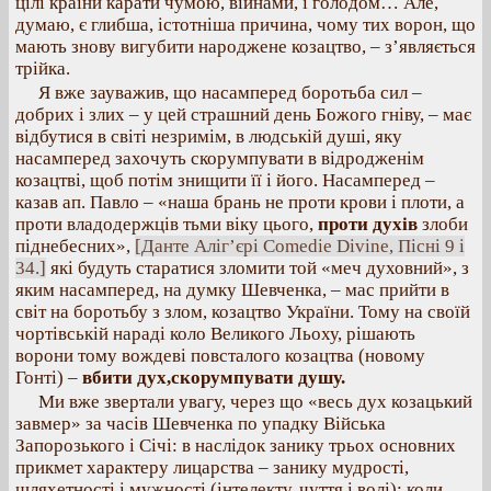
цілі країни карати чумою, війнами, і голодом… Але,
думаю, є глибша, істотніша причина, чому тих ворон, що
мають знову вигубити народжене козацтво, – з’являється
трійка.
Я вже зауважив, що насамперед боротьба сил –
добрих і злих – у цей страшний день Божого гніву, – має
відбутися в світі незримім, в людській душі, яку
насамперед захочуть скорумпувати в відродженім
козацтві, щоб потім знищити її і його. Насамперед –
казав ап. Павло – «наша брань не проти крови і плоти, а
проти владодержців тьми віку цього,
проти духів
злоби
піднебесних»,
[Данте Аліг’єрі Comedie Divine, Пісні 9 і
34.]
які будуть старатися зломити той «меч духовний», з
яким насамперед, на думку Шевченка, – мас прийти в
світ на боротьбу з злом, козацтво України. Тому на своїй
чортівській нараді коло Великого Льоху, рішають
ворони тому вождеві повсталого козацтва (новому
Гонті) –
вбити дух,скорумпувати душу.
Ми вже звертали увагу, через що «весь дух козацький
завмер» за часів Шевченка по упадку Війська
Запорозького і Січі: в наслідок занику трьох основних
прикмет характеру лицарства – занику мудрості,
шляхетності і мужності (інтелекту, чуття і волі); коли