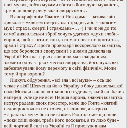
і всі муки», тобто муками вбити в його душі мужність, –
третю основну рису вдачі лицарської…
В апокрифічнім Євангелії Никодима – називає він
диявола – «князем смерті, зла і зради», або – «князем
мук і страха, смерті і страждань»…») І чи ж не до тої
самої диявольської зброї хочуть удатися «духи злоби»
ворони, щоб згнітити того, хто має повстати проти зла,
зради і страху? Проти проводаря воскреслого козацтва,
що все боролося з спокусами і з ділами диявола на
Україні? Кожна з трьох «ворон» мала завданням
зломити одну з трьох чеснот лицарства, його духа, які
забезпечували йому перемогу в світі фізичнім. Може
тому й три ворони?
Підкуп, обдурення, «всі зла і всі муки» – ось що
чекає у візії Шевченка його Україну з боку диявольської
сили Москви в день «страшного судища», який він бачив
наперед! Але це не все! Перша ворона, знаючи козацтво,
нехтує радами своїх посестер, каже що Гонта «клятий
недовірок золота не схоче», ні «чинів», а загроза
«страхіть і мук» його не візьме. Радить отже що інше:
«поки сліпі люди, треба його поховати, а то лихо буде»
всій чортовій силі на Україні та її прислужникам –