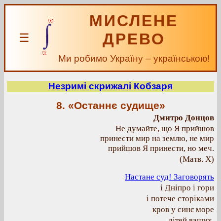
МИСЛЕНЕ
ДРЕВО
☰
Ми робимо Україну – українською!
Незримі скрижалі Кобзаря
8. «Останнє судище»
Дмитро Донцов
Не думайте, що Я прийшов
принести мир на землю, не мир
прийшов Я принести, но меч.
(Матв. X)
Настане суд! Заговорять
і Дніпро і гори
і потече сторіками
кров у синє море
дітей ваших.