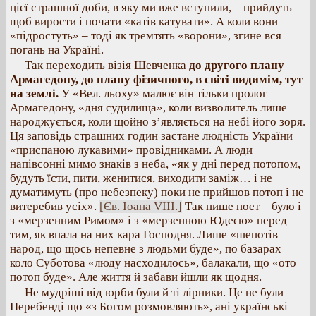
цієї страшної доби, в яку ми вже вступили, – прийдуть
щоб вирости і почати «катів катувати». А коли вони
«підростуть» – тоді як тремтять «ворони», згине вся
погань на Україні.
Так переходить візія Шевченка
до другого плану
Армагедону, до плану фізичного, в світі видимім, тут
на землі.
У «Вел. льоху» малює він тільки пролог
Армагедону, «дня судилища», коли визволитель лише
народжується, коли щойно з’являється на небі його зоря.
Ця заповідь страшних годин застане людність України
«приспаною лукавими» провідниками. А люди
напівсонні мимо знаків з неба, «як у дні перед потопом,
будуть їсти, пити, женитися, виходити заміж… і не
думатимуть (про небезпеку) поки не прийшов потоп і не
витеребив усіх».
[Єв. Іоана VIII.]
Так пише поет – було і
з «мерзенним Римом» і з «мерзенною Юдеєю» перед
тим, як впала на них кара Господня. Лише «шепотів
народ, що щось непевне з людьми буде», по базарах
коло Суботова «люду насходилось», балакали, що «ото
потоп буде». Але життя й забави йшли як щодня.
Не мудріші від юрби були й ті лірники. Це не були
Перебенді що «з Богом розмовляють», ані українські