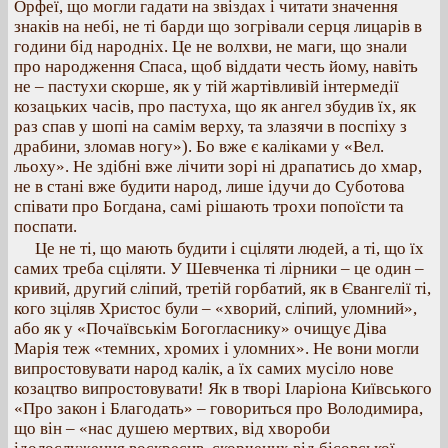
Орфеї, що могли гадати на звіздах і читати значення
знаків на небі, не ті барди що зогрівали серця лицарів в
години бід народніх. Це не волхви, не маги, що знали
про народження Спаса, щоб віддати честь йому, навіть
не – пастухи скорше, як у тій жартівливій інтермедії
козацьких часів, про пастуха, що як ангел збудив їх, як
раз спав у шопі на самім верху, та злазячи в поспіху з
драбини, зломав ногу»). Бо вже є каліками у «Вел.
льоху». Не здібні вже лічити зорі ні драпатись до хмар,
не в стані вже будити народ, лише ідучи до Суботова
співати про Богдана, самі рішають трохи попоїсти та
поспати.
Це не ті, що мають будити і сціляти людей, а ті, що їх
самих треба сціляти. У Шевченка ті лірники – це один –
кривий, другий сліпий, третій горбатий, як в Євангелії ті,
кого зціляв Христос були – «хворий, сліпий, уломний»,
або як у «Почаївськім Богогласнику» очищує Діва
Марія теж «темних, хромих і уломних». Не вони могли
випростовувати народ калік, а їх самих мусіло нове
козацтво випростовувати! Як в творі Іларіона Київського
«Про закон і Благодать» – говориться про Володимира,
що він – «нас душею мертвих, від хвороби