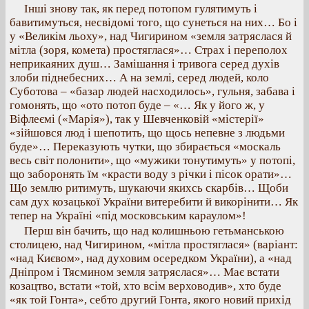
Інші знову так, як перед потопом гулятимуть і
бавитимуться, несвідомі того, що сунеться на них… Бо і
у «Великім льоху», над Чигирином «земля затряслася й
мітла (зоря, комета) простяглася»… Страх і переполох
неприкаяних душ… Замішання і тривога серед духів
злоби піднебесних… А на землі, серед людей, коло
Суботова – «базар людей насходилось», гульня, забава і
гомонять, що «ото потоп буде – «… Як у його ж, у
Віфлеємі («Марія»), так у Шевченковій «містерії»
«зійшовся люд і шепотить, що щось непевне з людьми
буде»… Переказують чутки, що збирається «москаль
весь світ полонити», що «мужики тонутимуть» у потопі,
що заборонять їм «красти воду з річки і пісок орати»…
Що землю ритимуть, шукаючи якихсь скарбів… Щоби
сам дух козацької України витеребити й викорінити… Як
тепер на Україні «під московським караулом»!
Перш він бачить, що над колишньою гетьманською
столицею, над Чигирином, «мітла простяглася» (варіант:
«над Києвом», над духовим осередком України), а «над
Дніпром і Тясмином земля затряслася»… Має встати
козацтво, встати «той, хто всім верховодив», хто буде
«як той Гонта», себто другий Гонта, якого новий прихід