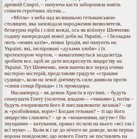
древній Спарті, – пануюча каста забороняла навіть
співати героїчних пісень…
«Мітла» з неба над колишньою гетьманською
столицею, яка заповідала народження визволителя,
безжурна юрба і сліпі вожді, ось як візіонуе Шевченко
годину напередодні нової доби на Україні, – і безладна
лють «нових катів», нових Іродів, які панують на
Україні; які, інспіровані «духами злоби» і їх
протектором чортом, – намагатимуться заздалегідь
зробити все, щоб не дати воскреснути лицарству на
Україні. Тут Шевченко, знов маючи все перед очима
містерію містерій, представляє грядуче «страшне
судище», коли на землі діятимуть сили диявола проти
«синів сонця Правди» і їх проводира.
Насамперед – як демон Христа в пустині, – будуть
спокушати Гонту (золотом, владою – «чинами»), потім –
будуть очорнювати його й знеславлювати: козаків? – це
ж «розбойники, вори»! Богдан гетьман? – ті що його
лицарство славлять? – це ж «мошенники, шгути»! По
знущанню – катування, приказ зіслати на нього «всі зла і
всі муки»… Коли ж і це до нічого не доведе, коли перша
ворона повідомляє, що нового Гонту не поставлять на