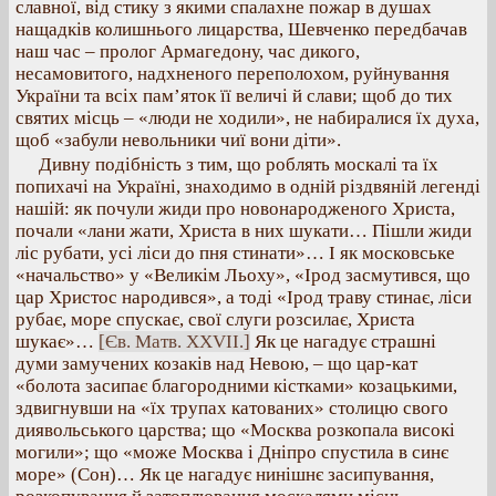
славної, від стику з якими спалахне пожар в душах
нащадків колишнього лицарства, Шевченко передбачав
наш час – пролог Армагедону, час дикого,
несамовитого, надхненого переполохом, руйнування
України та всіх пам’яток її величі й слави; щоб до тих
святих місць – «люди не ходили», не набиралися їх духа,
щоб «забули невольники чиї вони діти».
Дивну подібність з тим, що роблять москалі та їх
попихачі на Україні, знаходимо в одній різдвяній легенді
нашій: як почули жиди про новонародженого Христа,
почали «лани жати, Христа в них шукати… Пішли жиди
ліс рубати, усі ліси до пня стинати»… І як московське
«начальство» у «Великім Льоху», «Ірод засмутився, що
цар Христос народився», а тоді «Ірод траву стинає, ліси
рубає, море спускає, свої слуги розсилає, Христа
шукає»…
[Єв. Матв. XXVII.]
Як це нагадує страшні
думи замучених козаків над Невою, – що цар-кат
«болота засипає благородними кістками» козацькими,
здвигнувши на «їх трупах катованих» столицю свого
диявольського царства; що «Москва розкопала високі
могили»; що «може Москва і Дніпро спустила в синє
море» (Сон)… Як це нагадує нинішнє засипування,