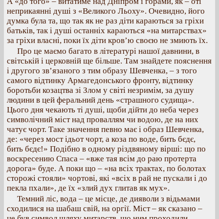
А «до того» – витатиме над Дніпром і горами, як – оті
неприкаянні душі з «Великого Льоху». Очевидно, його
думка була та, що так як не раз діти караються за гріхи
батьків, так і душі останніх караються «на митарствах»
за гріхи власні, поки їх діти кров’ю своєю не змиють їх.
Про це маємо багато в літературі нашої давнини, в
світській і церковній ще більше. Там знайдете пояснення
і другого зв’язаного з тим образу Шевченка, – з того
самого відтинку Армагедонського фронту, відтинку
боротьби козацтва зі Злом у світі незримім, за душу
людини в цей феральний день «страшного судища».
Цього дня чекають ті душі, щоби дійти до неба через
символічний міст над проваллям чи водою, де на них
чатує чорт. Таке значення певно має і образ Шевченка,
де: «через мост ідьот чорт, а коза по воде, бить бєдє,
бить бєдє!» Подібно в одному різдвяному вірші: що по
воскресению Спаса – «вже тая всім до раю протерта
дорога» буде. А поки що – «на всіх трактах, по болотах
сторожі стояли» чортові, які «всіх в рай не пускали і до
пекла пхали», де їх «злий дух глитав як мух».
Темний ліс, вода – це місце, де дияволи з відьмами
сходилися на шабаш свій, на оргії. Міст – як сказано –
це був символ шляху митарств, що ним проходили