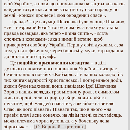
всій Україні», а поки що прихильники козацтва «на катів
кайдани готують», а нове козацтво ту свою правду по
землі «криком пронесе і люд окрадений спасе».
Правда? – це в думці Шевченка було «сонце Правди»,
«світ незримий Розп’ятого», ним була надхнута стара
правда козацька, яка тепер «п’яна спить», «лягла
спочить з козаками»; яка з ними й встане, щоб
привернути свободу Україні. Перш у світі духовім, а, за
тим, у світі фізичнім, через боротьбу, муки, страждання
до остаточного тріумфу.
Це
подвійне призначення козацтва
– в ділі
духового і політичного оновлення України – визирає
безнастанно в поезіях «Кобзаря». І в наших колядах, і в
тих книгах мудрості християнської і попередньої доби,
якими були надхненні вони, знайдемо ідеї Шевченка.
Зоря в наших колядах грає містичну роль, є символом
животворчої сили в природі. Зоря ходить «Бога
шукати», щоб «людей спасати», а як зійде на землю
Спас, як його пізнати? Пізнати так, що в нього «на
правім плечі ясне сонечко, на лівім плечі світел місяць,
межи плечима чорна кутонька, а у боченьку ясна
зброєнька»…
[О. Воропай – цит. твір.]