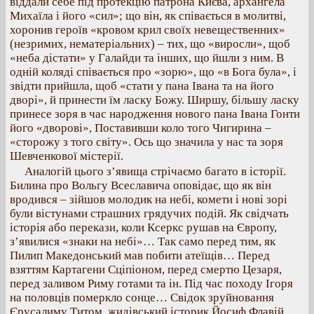
віддали себе під протекцію патрона Києва, архангела
Михаїла і його «сил»; що він, як співається в молитві,
хоронив героїв «кровом крил своїх невещественних»
(незримих, нематеріальних) – тих, що «виросли», щоб
«неба дістати» у Галайди та інших, що йшли з ним. В
одній коляді співається про «зорю», що «в Бога була», і
звідти прийшла, щоб «стати у пана Івана та на його
дворі», й принести їм ласку Божу. Ширшу, більшу ласку
принесе зоря в час народження нового пана Івана Гонти
його «дворові», Поставивши коло того Чигирина –
«сторожу з того світу». Ось що значила у нас та зоря
Шевченкової містерії.
Аналогій цього з’явища стрічаємо багато в історії.
Билина про Вольгу Всеславича оповідає, що як він
вродився – зійшов молодик на небі, комети і нові зорі
були вістунами страшних грядучих подій. Як свідчать
історія або перекази, коли Ксеркс рушав на Європу,
з’явилися «знаки на небі»… Так само перед тим, як
Пилип Македонський мав побити атеїщів… Перед
взяттям Картагени Сціпіоном, перед смертю Цезаря,
перед заливом Риму готами та ін. Під час походу Ігоря
на половців померкло сонце… Свідок зруйновання
Єрусалиму Титом, жидівський історик Йосиф Флавій