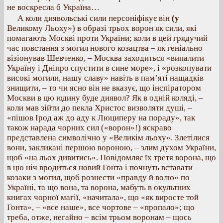
не воскресла б Україна…
А коли диявольські сили персоніфікує він
(у
Великому Льоху») в образі трьох ворон як сили, які
помагають Москві проти України; коли в цей грядучий
час повстання з могил нового козацтва – як геніально
візіонував Шевченко, – Москва заходиться «випалити
Україну і Дніпро спустити в сине море», і «розкопувати
високі могили, нашу славу» навіть в пам’яті нащадків
знищити, – то чи ясно він не вказує, що інспіратором
Москви в цю юдину буде диявол? Як в одній коляді, –
коли мав зійти до пекла Христос визволяти душі, –
«пішов Ірод аж до аду к Люциперу на пораду», так
також нарада чорних сил («ворон»!) яскраво
представлена символічно у «Великім льоху». Злетілися
вони, закликані першою вороною, – злим духом України,
щоб «на льох дивитись». Повідомляє їх третя ворона, що
в цю ніч вродиться новий Гонта і почнуть вставати
козаки з могил, щоб рознести «правду й волю» по
Україні, та що вона, та ворона, мабуть в окультних
книгах чорної магії, «начитала», що «як виросте той
Гонта», – «все наше», все чортове – «пропало»; що
треба, отже, негайно – всім трьом воронам – щось