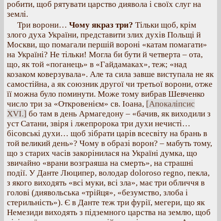
робити, щоб рятувати царство диявола і своїх слуг на
землі.
Три ворони…
Чому якраз три?
Тільки щоб, крім
злого духа України, представити злих духів Польщі й
Москви, що помагали першій вороні «катам помагати»
на Україні? Не тільки! Могла би бути й четверта – ота,
що, як той «поганець» в «Гайдамаках», теж; «над
козаком коверзувала». Але та сила завше виступала не як
самостійна, а як союзник другої чи третьої ворони, отже
її можна було поминути. Може тому вибрав Шевченко
число три за «Откровенієм» св. Іоана,
[Апокаліпсис
XVI.]
бо там в день Армагедону – «бачив, як виходили з
уст Сатани, звіря і лжепророка три духи нечисті…
бісовські духи… щоб зібрати царів всесвіту на брань в
той великий день»? Чому в образі ворон? – мабуть тому,
що з старих часів закорінилася на Україні думка, що
звичайно «врани возграяша на смерть», на страшні
події. У Данте Люципер, володар doloroso regno, пекла,
з якого виходять «всі муки, всі зла», має три обличчя в
голові (диявольська «трійця», «безумство, злоба і
стерильність»). Є в Данте теж три фурії, мегери, що як
Немезиди виходять з підземного царства на землю, щоб