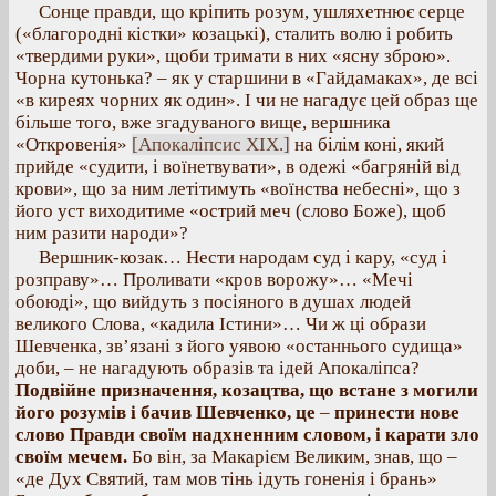
Сонце правди, що кріпить розум, ушляхетнює серце
(«благородні кістки» козацькі), сталить волю і робить
«твердими руки», щоби тримати в них «ясну зброю».
Чорна кутонька? – як у старшини в «Гайдамаках», де всі
«в киреях чорних як один». І чи не нагадує цей образ ще
більше того, вже згадуваного вище, вершника
«Откровенія»
[Апокаліпсис XIX.]
на білім коні, який
прийде «судити, і воїнетвувати», в одежі «багряній від
крови», що за ним летітимуть «воїнства небесні», що з
його уст виходитиме «острий меч (слово Боже), щоб
ним разити народи»?
Вершник-козак… Нести народам суд і кару, «суд і
розправу»… Проливати «кров ворожу»… «Мечі
обоюді», що вийдуть з посіяного в душах людей
великого Слова, «кадила Істини»… Чи ж ці образи
Шевченка, зв’язані з його уявою «останнього судища»
доби, – не нагадують образів та ідей Апокаліпса?
Подвійне призначення, козацтва, що встане з могили
його розумів і бачив Шевченко, це
–
принести нове
слово Правди своїм надхненним словом, і карати зло
своїм мечем.
Бо він, за Макарієм Великим, знав, що –
«де Дух Святий, там мов тінь ідуть гоненія і брань»