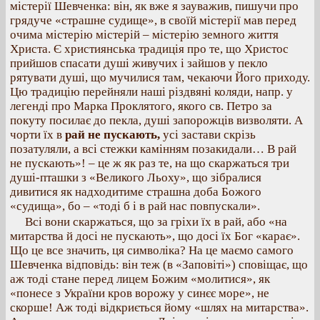
містерії Шевченка: він, як вже я зауважив, пишучи про
грядуче «страшне судище», в своїй містерії мав перед
очима містерію містерій – містерію земного життя
Христа. Є християнська традиція про те, що Христос
прийшов спасати душі живучих і зайшов у пекло
рятувати душі, що мучилися там, чекаючи Його приходу.
Цю традицію перейняли наші різдвяні коляди, напр. у
легенді про Марка Проклятого, якого св. Петро за
покуту посилає до пекла, душі запорожців визволяти. А
чорти їх в
рай не пускають,
усі застави скрізь
позатуляли, а всі стежки камінням позакидали… В рай
не пускають»! – це ж як раз те, на що скаржаться три
душі-пташки з «Великого Льоху», що зібралися
дивитися як надходитиме страшна доба Божого
«судища», бо – «тоді б і в рай нас повпускали».
Всі вони скаржаться, що за гріхи їх в рай, або «на
митарства й досі не пускають», що досі їх Бог «карає».
Що це все значить, ця символіка? На це маємо самого
Шевченка відповідь: він теж (в «Заповіті») сповіщає, що
аж тоді стане перед лицем Божим «молитися», як
«понесе з України кров ворожу у синєє море», не
скорше! Аж тоді відкриється йому «шлях на митарства».