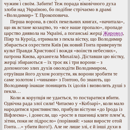
чужим і своїм. Забити! Теж порада віковічного духа
злоби над Україною, бо подібне стрічаємо в драмі
«Володимир» Т. Прокоповича.
Перша ворона, в своїх пекельних книгах, «начитала»,
що як встане козацтво, то «все наше пропало», пропаде
царство диявола на Україні, а поганські жерці
Жировол
,
Піяр та Куроїд, отримали з пекла вістку, що Володимир
збирається охрестити Київ (як новий Гонта привернути
культ Правди Христової і вождя «воінств небесних»,
патрона Києва, архангела Михаїла). Діставши цю вістку,
жерці збираються – їх троє як і три ворони – з
допомогою злих духів оволодіти Володимиром,
отруївши його духом розпусти, як ворони зробити те
саме золотом і «чинами» з Гонтою, бо знають, що
Володимир інакше понищить їх ідолів і визволить душі з
пекла…
Коли ж корупція не удається, то постаратися вбити.
Одвічна рада злої сили! Читаємо у «Кобзарі», коли мало
народитися християнство, прибули вістуни «до Ірода із
Віфлеєма», і донесли, що «росте в пшениці кляте плем’я,
зітни, поки не підросло» (порівняй: «заки виросте отой
Гонта…» убити його!). Але не лише злі, є й інші духи в