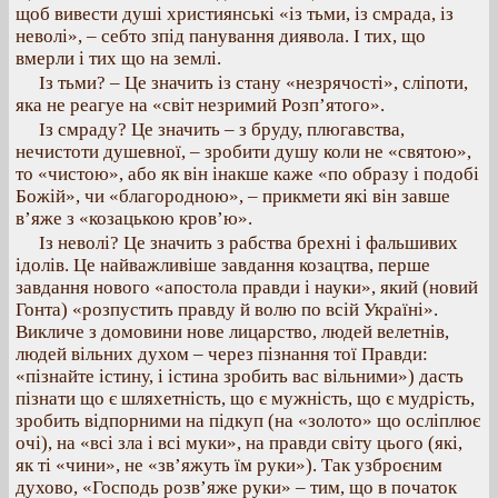
щоб вивести душі християнські «із тьми, із смрада, із
неволі», – себто зпід панування диявола. І тих, що
вмерли і тих що на землі.
Із тьми? – Це значить із стану «незрячості», сліпоти,
яка не реагуе на «світ незримий Розп’ятого».
Із смраду? Це значить – з бруду, плюгавства,
нечистоти душевної, – зробити душу коли не «святою»,
то «чистою», або як він інакше каже «по образу і подобі
Божій», чи «благородною», – прикмети які він завше
в’яже з «козацькою кров’ю».
Із неволі? Це значить з рабства брехні і фальшивих
ідолів. Це найважливіше завдання козацтва, перше
завдання нового «апостола правди і науки», який (новий
Гонта) «розпустить правду й волю по всій Україні».
Викличе з домовини нове лицарство, людей велетнів,
людей вільних духом – через пізнання тої Правди:
«пізнайте істину, і істина зробить вас вільними») дасть
пізнати що є шляхетність, що є мужність, що є мудрість,
зробить відпорними на підкуп (на «золото» що осліплює
очі), на «всі зла і всі муки», на правди світу цього (які,
як ті «чини», не «зв’яжуть їм руки»). Так узброєним
духово, «Господь розв’яже руки» – тим, що в початок