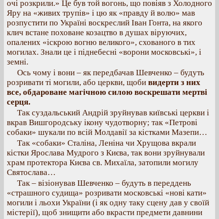
очі розкрили.» Це був той вогонь, що повіяв з Холодного
Яру на «живих трупів» і цю як «правду й волю» мав
розпустити по Україні воскреслий Іван Гонта, на якого
клич встане поховане козацтво в душах віруючих,
опалених «іскрою вогню великого», схованого в тих
могилах. Знали це і піднебесні «ворони московські», і
земні.
Ось чому і вони – як передбачав Шевченко – будуть
розривати ті могили, або церкви, щоби
видерти з них
все, обдароване магічною силою воскрешати мертві
серця.
Так суздальський Андрій зруйнував київські церкви і
вкрав Вишгородську ікону чудотворну; так «Петрові
собаки» шукали по всій Молдавії за кістками Мазепи…
Так «собаки» Сталіна, Леніна чи Хрущова вкрали
кістки Ярослава Мудрого з Києва, так вони зруйнували
храм протектора Києва св. Михаїла, затопили могилу
Святослава…
Так – візіонував Шевченко – будуть в переддень
«страшного судища» розривати московські «нові кати»
могили і льохи України (і як одну таку сцену дав у своїй
містерії), щоб знищити або вкрасти предмети давнини