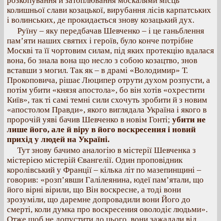
розкопування й затоплювання москалями місць
колишньої слави козацької, вирубання лісів карпатських
і волинських, де прокидається знову козацький дух.
Руїну – яку передбачав Шевченко – і це ганьблення
пам’яти наших святих і героїв, було конче потрібне
Москві та її чортовим силам, під яких протекцію вдалася
вона, бо знала вона що несло з собою козацтво, знов
вставши з могил. Так як – в драмі «Володимир» Т.
Прокоповича, рішає Люципер отрути духом розпусти, а
потім убити «князя апостола», бо він хотів «охрестити
Київ», так ті самі темні сили схочуть зробити й з новим
«апостолом Правди», якого виглядала Україна і якого в
пророчій уяві бачив Шевченко в новім Гонті;
убити не
лише його, але й віру в його воскресения і новий
прихід у людей на Україні.
Тут знову бачимо аналогію в містерії Шевченка з
містерією містерій Євангелії. Один проповідник
королівський у Франції – кілька літ по мазепинщині –
говорив: «розп’явши Галілеянина, юдеї пам’ятали, що
його вірні вірили, що Він воскресне, а тоді вони
зрозуміли, що даремне допровадили вони Його до
смерті, коли думка про воскресения оволодіє людьми».
Отже щоб не допустити до цього, вони зажадали від