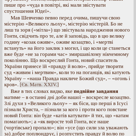
пише про «чуда в повітрі, які мали звістувати
спустошення Юдеї».
Мав Шевченко певно перед очима, пишучи свою
містерію «Великого льоху», містерію містерій. Бо не
лиш та зоря («мітла») що звістувала народження нового
Гонти, свідчить про те, але й заповідь, що в цю велику
годину «козак оживе», оживе козацтво, і «мертві
встануть» на його заклик з могил, і що коли це станеться
вже буде «не за горами час» змиршавілому нікчемному
поколінню. Що воскреслий Гонта, новий спаситель
України принесе їй «правду й волю», прийде творити
суд «живим і мертвим», коли то на поганців, які катують
Україну – «наша Правда накличе Божий суд», – «огонь і
кров».
[Єв. Матв. XXIV.]
Вже в тих словах видко, яке
подвійне завдання
матиме – в останні дні доби нашої – воскресле козацтво.
Злі духи з «Великого льоху» – як біси, що перші в Ісусі
пізнали Христа, – пізнали за кого і проти кого повстане
новий Гонта: він буде «катів катувати» й тих, що «катам
помагають»; а «як виросте той Гонта, все наше
(чортівське) пропало»; він «усе (що сили зла уважають
за) добре поплюндрує, і розпустить правду й волю по