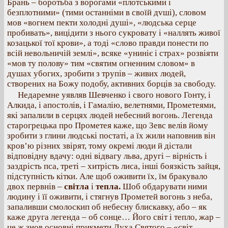
Брань – боротьба з ворогами «плотськими і
безплотними» (тими останніми в своїй дvшi), словом
мов «вогнем пекти холодні душі», «людська серце
пробивать», вицідити з нього сукровату і «наллять живої
козацької тої крови», а тоді «слово правди понести по
всій невольничій землі», всяке «униніє і страх» розвіяти
«мов ту полову» тим «святим огненним словом» в
душах убогих, зробити з трупів – живих людей,
створених на Божу подобу, активних борців за свободу.
Недаремне уявляв Шевченко і свого нового Гонту, і
Алкида, і апостолів, і Гамалію, велетнями, Прометеями,
які запалили в серцях людей небесний вогонь. Легенда
старогрецька про Прометея каже, що Зевс велів йому
зробити з глини людські постаті, а їх жили наповнив він
кров’ю різних звірят, тому окремі люди й дістали
відповідну вдачу: одні відвагу льва, другі – вірність і
заздрість пса, треті – хитрість лиса, інші боязкість зайця,
підступність кітки. Але щоб оживити їх, їм бракувало
двох первнів –
світла
і
тепла.
Шоб обдарувати ними
людину і її оживити, і стягнув Прометей вогонь з неба,
запаливши смолоскип об небесну блискавку, або – як
каже друга легенда – об сонце… Його світ і тепло, жар –
це ж знов основні прикмети Духа Святого – «світ