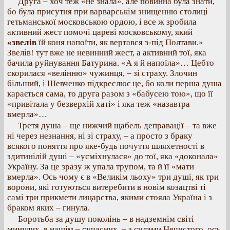
Друга – хоч теж «не знала», але повинна була знати,
бо була присутня при варварськім знищенню столиці
гетьманської московською ордою, і все ж зробила
активний жест помочі цареві московському, який
«звелів
їй коня напоїти, як вертався з-під Полтави.»
Звелів! тут вже не невинний жест, а активний тої, яка
бачила руйнування Батурина. «А я й напоїла»… Цебто
скорилася «велінню» чужинця, – зі страху. Злочин
більший, і Шевченко підкреслює це, бо коли перша душа
карається сама, то друга разом з «бабусею тою», що її
«привітала у безверхій хаті» і яка теж «назавтра
вмерла»…
Третя душа – ще нижчий щабель деправації – та вже
ні через незнання, ні зі страху, – а просто з браку
всякого поняття про яке-будь почуття шляхетності в
здитинілій душі – «усміхнулася» до тої, яка «доконала»
Україну. За це зразу ж упала трупом, та й її «мати
вмерла». Ось чому є в «Великім льоху» три душі, як три
ворони, які готуються витеребити в новім козацтві ті
самі три прикмети лицарства, якими стояла Україна і з
браком яких – гинула.
Боротьба за душу поколінь – в надземнім світі
минулих, в нашім – сучасних, – з силами Нечистого, ось