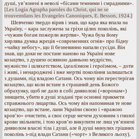
душі, ув’язнені в неволі «бісами темними і смрадними».
[Les Logia Agrapha paroles du Christ, qui ne se
trouventdans les Evangeles Canoniques, E. Besson, 1924.]
Шевченко твердо вірив і знав, що кара яка впала на
Україну, – кара заслужена за гріхи цілих поколінь, які
«чужим богам пожерли жертви». Чужа була йому
хирлява думка жреців «современних огнів» про бідну
«чайку небогу», що її безневинно напали сусіди. Він
знав, що доки не постане наново на Україні нове
козацтво, з душею осяяною давньою мудрістю,
мужністю і шляхетством, ідеалізмом і героїзмом, – доти
і живі, і ненароджені і вже мертві покоління залишаться
з душами, під владою Сатани. Ось чому він перестерігав
козацтво, що коли встане в страшний день Божого
обрахунку, щоб не дало в собі дияволові («воронам»)
знищити, убити в душі згадані три основні прикмети
справжнього лицартва. Ось чому він напоминав те нове
козацтво, що встане, лани України своєю і «вражою
кров’ю» очистити, а своє серце мечем духовним з гнилої
крови звільнити, і тою кров’ю викупити не лиш ув’язнені
дияволом власні тіла і душі, але й душі минулих грішних
поколінь з-під влади Сатани («чорт» з Великого льоху).