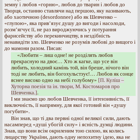
земну і любов «горню», любов до тварин і любов до
Творця, останню ставлячи над першою, яку називають,
або хаотичною (desordonnee) або як Шевченко –
«глупою», яка прив’язує душу до вигоди і насолоди,
розм’ягчує її, не раз вироджуючись у потурання
фарисейству або перекинчицтву, в нездібність
ненавидіти зло. Шевченко не розумів любові до вищого і
до мамони разом. Писав:
«Любити – лиш одне! не розділять любов
прекрасную на двоє… Хто ж кагке, що усе він
любить, холодний камінь той, він бреше, нічого він
тоді не любить, він богохульстзує!… Любов як сонце
яснее високо одно на небі голубому»
[П. Куліш –
Хуторна поезія та ін. твори, М. Костомаров про
Шевченка.]
.
І ми знаємо цю любов Шевченка, її інтензивність, її
виключність, її напрямну, для якої готовий він «душу
погубити».
Він знав, що ті два первні одної великої сили, дають
насамперед «душі убогій силу» і ясність думці людини.
Знав, що вони всім окриленим тою силою, як колись
лицарству України, дають одну непохитну ідею, яка не