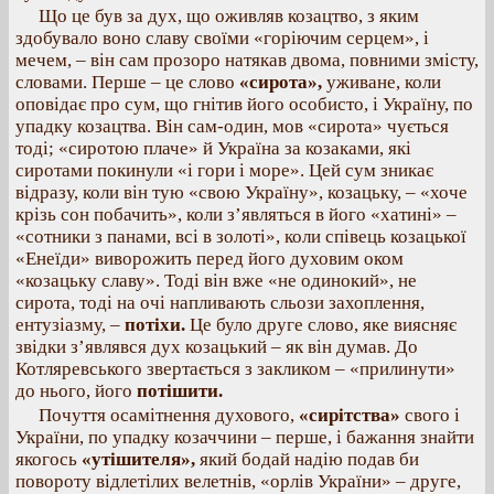
Що це був за дух, що оживляв козацтво, з яким
здобувало воно славу своїми «горіючим серцем», і
мечем, – він сам прозоро натякав двома, повними змісту,
словами. Перше – це слово
«сирота»,
уживане, коли
оповідає про сум, що гнітив його особисто, і Україну, по
упадку козацтва. Він сам-один, мов «сирота» чується
тоді; «сиротою плаче» й Україна за козаками, які
сиротами покинули «і гори і море». Цей сум зникає
відразу, коли він тую «свою Україну», козацьку, – «хоче
крізь сон побачить», коли з’являться в його «хатині» –
«сотники з панами, всі в золоті», коли співець козацької
«Енеїди» виворожить перед його духовим оком
«козацьку славу». Тоді він вже «не одинокий», не
сирота, тоді на очі напливають сльози захоплення,
ентузіазму, –
потіхи.
Це було друге слово, яке виясняє
звідки з’являвся дух козацький – як він думав. До
Котляревського звертається з закликом – «прилинути»
до нього, його
потішити.
Почуття осамітнення духового,
«сирітства»
свого і
України, по упадку козаччини – перше, і бажання знайти
якогось
«утішителя»,
який бодай надію подав би
повороту відлетілих велетнів, «орлів України» – друге,