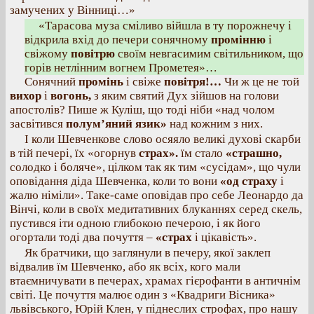
замучених у Вінниці…»
«Тарасова муза сміливо війшла в ту порожнечу і
відкрила вхід до печери сонячному
промінню
і
свіжому
повітрю
своїм невгасимим світильником, що
горів нетлінним вогнем Прометея»…
Сонячний
промінь
і свіже
повітря!…
Чи ж це не той
вихор
і
вогонь,
з яким святий Дух зійшов на голови
апостолів? Пише ж Куліш, що тоді ніби «над чолом
засвітився
полум’яний язик»
над кожним з них.
І коли Шевченкове слово осяяло великі духові скарби
в тій печері, їх «огорнув
страх».
їм стало
«страшно,
солодко і боляче», цілком так як тим «сусідам», що чули
оповідання діда Шевченка, коли то вони
«од страху
і
жалю німіли». Таке-саме оповідав про себе Леонардо да
Вінчі, коли в своїх медитативних блуканнях серед скель,
пустився іти одною глибокою печерою, і як його
огортали тоді два почуття –
«страх
і цікавість».
Як братчики, що заглянули в печеру, якої заклеп
відвалив їм Шевченко, або як всіх, кого мали
втаємничувати в печерах, храмах гієрофанти в античнім
світі. Це почуття малює один з «Квадриги Вісника»
львівського, Юрій Клен, у піднеслих строфах, про нашу