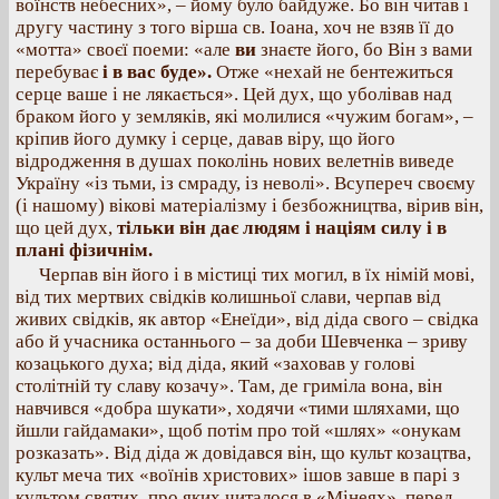
воїнств небесних», – йому було байдуже. Бо він читав і
другу частину з того вірша св. Іоана, хоч не взяв її до
«мотта» своєї поеми: «але
ви
знаєте його, бо Він з вами
перебуває
і в вас буде».
Отже «нехай не бентежиться
серце ваше і не лякається». Цей дух, що уболівав над
браком його у земляків, які молилися «чужим богам», –
кріпив його думку і серце, давав віру, що його
відродження в душах поколінь нових велетнів виведе
Україну «із тьми, із смраду, із неволі». Всупереч своєму
(і нашому) вікові матеріалізму і безбожництва, вірив він,
що цей дух,
тільки він дає людям і націям силу і в
плані фізичнім.
Черпав він його і в містиці тих могил, в їх німій мові,
від тих мертвих свідків колишньої слави, черпав від
живих свідків, як автор «Енеїди», від діда свого – свідка
або й учасника останнього – за доби Шевченка – зриву
козацького духа; від діда, який «заховав у голові
столітній ту славу козачу». Там, де гриміла вона, він
навчився «добра шукати», ходячи «тими шляхами, що
йшли гайдамаки», щоб потім про той «шлях» «онукам
розказать». Від діда ж довідався він, що культ козацтва,
культ меча тих «воїнів христових» ішов завше в парі з
культом святих, про яких читалося в «Мінеях», перед