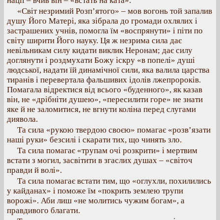
нації – вчив він – «встать на ката».
«Світ незримий Розп’ятого» – мов вогонь той запалив
душу Його Матері, яка зібрала до громади охлялих і
застрашених учнів, помогла їм «воспрянути» і піти по
світу ширити Його науку. Ця ж незрима сила дає
невільникам силу кидати виклик Неронам; дає силу
доглянути і роздмухати Божу іскру «в попелі» душі
людської, надати їй динамічної сили, яка валила царства
тиранів і перевертала фальшивих ідолів лжепророків.
Помагала відректися від всього «буденного», як казав
він, не «дрібніти душею», «пересилити горе» не знати
яке й не заломитися, не вгнути коліна перед слугами
диявола.
Та сила «рукою твердою своєю» помагає «розв’язати
наші руки» безсилі і скарати тих, що чинять зло.
Та сила помагає «трупам очі розкрити» і мертвим
встати з могил, засвітити в згаслих душах – «світоч
правди й волі».
Та сила помагає встати тим, що «оглухли, похилились
у кайданах» і поможе їм «покрить землею трупи
ворожі». Аби лиш «не молитись чужим богам», а
правдивого благати.