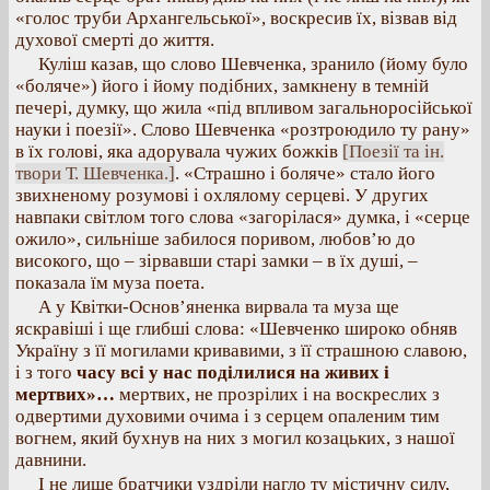
«голос труби Архангельської», воскресив їх, візвав від
духової смерті до життя.
Куліш казав, що слово Шевченка, зранило (йому було
«боляче») його і йому подібних, замкнену в темній
печері, думку, що жила «під впливом загальноросійської
науки і поезії». Слово Шевченка «розтроюдило ту рану»
в їх голові, яка адорувала чужих божків
[Поезії та ін.
твори Т. Шевченка.]
. «Страшно і боляче» стало його
звихненому розумові і охлялому серцеві. У других
навпаки світлом того слова «загорілася» думка, і «серце
ожило», сильніше забилося поривом, любов’ю до
високого, що – зірвавши старі замки – в їх душі, –
показала їм муза поета.
А у Квітки-Основ’яненка вирвала та муза ще
яскравіші і ще глибші слова: «Шевченко широко обняв
Україну з її могилами кривавими, з її страшною славою,
і з того
часу всі у нас поділилися на живих і
мертвих»…
мертвих, не прозрілих і на воскреслих з
одвертими духовими очима і з серцем опаленим тим
вогнем, який бухнув на них з могил козацьких, з нашої
давнини.
І не лише братчики уздріли нагло ту містичну силу,