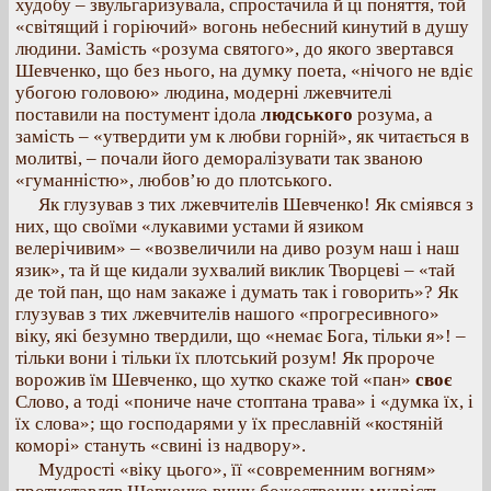
худобу – звульгаризувала, спростачила й ці поняття, той
«світящий і горіючий» вогонь небесний кинутий в душу
людини. Замість «розума святого», до якого звертався
Шевченко, що без нього, на думку поета, «нічого не вдіє
убогою головою» людина, модерні лжевчителі
поставили на постумент ідола
людського
розума, а
замість – «утвердити ум к любви горній», як читається в
молитві, – почали його деморалізувати так званою
«гуманністю», любов’ю до плотського.
Як глузував з тих лжевчителів Шевченко! Як сміявся з
них, що своїми «лукавими устами й язиком
велерічивим» – «возвеличили на диво розум наш і наш
язик», та й ще кидали зухвалий виклик Творцеві – «тай
де той пан, що нам закаже і думать так і говорить»? Як
глузував з тих лжевчителів нашого «прогресивного»
віку, які безумно твердили, що «немає Бога, тільки я»! –
тільки вони і тільки їх плотський розум! Як пророче
ворожив їм Шевченко, що хутко скаже той «пан»
своє
Слово, а тоді «пониче наче стоптана трава» і «думка їх, і
їх слова»; що господарями у їх преславній «костяній
коморі» стануть «свині із надвору».
Мудрості «віку цього», її «современним вогням»