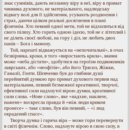
знає сумнівів, дають незламну віру в неї, віру в примат
чинника духового, не матеріального, надлюдську
відвагу волі для її здійснення, усувають роздвоєння і
страх, даючи цілком реальні досягнення в плані
фізичнім. Хто певний одної мети, той не відхилиться від
свого піляху. Хто горить одною ідеєю, той не є літеплий і
не ділить своєї любові, на гору і діл, не любить двох
панів – Бога і мамону.
Той, нарешті відважується на «непочитальні», в очах
безвірника, кроки, в того «виростають крила», якими
може «неба дістати», здобутися на героїзм подвижників
лаврських, або «неофітів», або його Трясил, Жіжки,
Гамалії, Гонти. Шевченко був до глибини душі
перейнятий думкою про примат духового первня над
матеріальним, певний безмежної креативної, творчої,
ефективної сили надхнутої вірою думки, креативної
сили слова. «Нове слово», яке «надхне, накличе,
нажене» воскресла правда й «між люди криком
пронесе» – таке слово, був він певний, – «і люд
окрадений спасе».
Творча думка і гаряча віра – може гори перевернути
в світі фізичнім. Слово, надхнуте вірою в свою силу, в