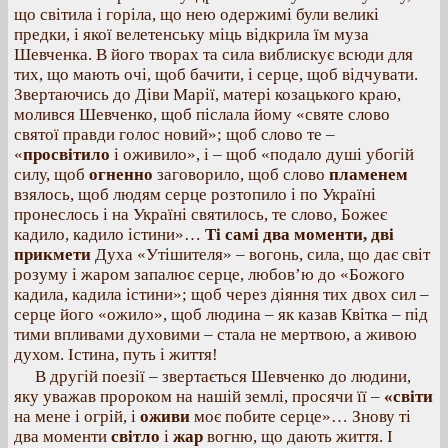
що світила і горіла, що нею одержимі були великі
предки, і якої велетенську міць відкрила їм муза
Шевченка. В його творах та сила виблискує всюди для
тих, що мають очі, щоб бачити, і серце, щоб відчувати.
Звертаючись до Діви Марії, матері козацького краю,
молився Шевченко, щоб післала йому «святе слово
святої правди голос новий»; щоб слово те –
«
просвітило
і оживило», і – щоб «подало душі убогій
силу, щоб
огненно
заговорило, щоб слово
пламенем
взялось, щоб людям серце розтопило і по Україні
пронеслось і на Україні святилось, те слово, Божеє
кадило, кадило істини»…
Ті самі два моменти, дві
прикмети
Духа «Утішителя» – вогонь, сила, що дає світ
розуму і жаром запалює серце, любов’ю до «Божого
кадила, кадила істини»; щоб через діяння тих двох сил –
серце його «ожило», щоб людина – як казав Квітка – під
тими впливами духовими – стала не мертвою, а живою
духом. Істина, путь і життя!
В другій поезії – звертається Шевченко до людини,
яку уважав пророком на нашій землі, просячи її –
«світи
на мене і огрій, і
оживи
моє побите серце»… Знову ті
два моменти
світло
і
жар
вогню, що дають життя. І