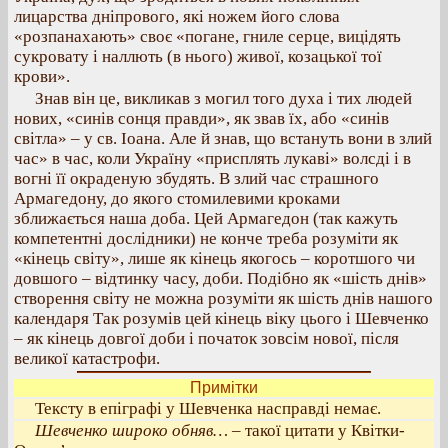
лицарства дніпрового, які ножем його слова
«розпанахають» своє «погане, гниле серце, вицідять
сукровату і наллють (в нього) живої, козацької тої
крови».
Знав він це, викликав з могил того духа і тих людей
нових, «синів сонця правди», як звав їх, або «синів
світла» – у св. Іоана. Але й знав, що встануть вони в злий
час» в час, коли Україну «присплять лукаві» волсді і в
вогні її окраденую збудять. В злий час страшного
Армагедону, до якого стомилевими кроками
зближається наша доба. Цей Армагедон (так кажуть
компетентні дослідники) не конче треба розуміти як
«кінець світу», лише як кінець якогось – коротшого чи
довшого – відтинку часу, доби. Подібно як «шість днів»
створення світу не можна розуміти як шість днів нашого
календаря Так розумів цей кінець віку цього і Шевченко
– як кінець довгої доби і початок зовсім нової, після
великої катастрофи.
Примітки
Тексту в епіграфі у Шевченка насправді немає.
Шевченко широко обняв…
– такої цитати у Квітки-