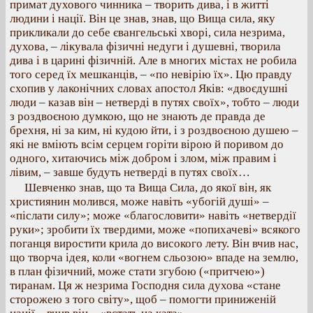
примат духового чинника – творить дива, і в житті
людини і нації. Він це знав, знав, що Вища сила, яку
прикликали до себе євангельські хворі, сила незрима,
духова, – лікувала фізичні недуги і душевні, творила
дива і в царині фізичній. Але в многих містах не робила
того серед їх мешканців, – «по невірію їх». Цю правду
схопив у лаконічних словах апостол Яків: «двоєдушні
люди – казав він – нетверді в путях своїх», тобто – люди
з роздвоєною думкою, що не знають де правда де
брехня, ні за ким, ні кудою йти, і з роздвоєною душею –
які не вміють всім серцем горіти вірою й поривом до
одного, хитаючись між добром і злом, між правим і
лівим, – завше будуть нетверді в путях своїх…
Шевченко знав, що та Вища Сила, до якої він, як
християнин молився, може навіть «убогій душі» –
«післати силу»; може «благословити» навіть «нетвердії
руки»; зробити їх твердими, може «попихачеві» всякого
поганця виростити крила до високого лету. Він вчив нас,
що творча ідея, коли «вогнем сльозою» впаде на землю,
в план фізичний, може стати згубою («притчею»)
тиранам. Ця ж незрима Господня сила духова «стане
сторожею з того світу», щоб – помогти приниженій