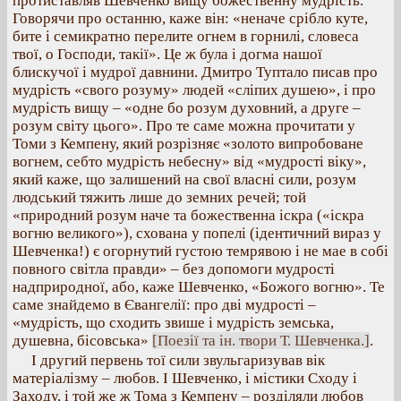
протиставляв Шевченко вищу божественну мудрість.
Говорячи про останню, каже він: «неначе срібло куте,
бите і семикратно перелите огнем в горнилі, словеса
твої, о Господи, такії». Це ж була і догма нашої
блискучої і мудрої давнини. Дмитро Туптало писав про
мудрість «свого розуму» людей «сліпих душею», і про
мудрість вищу – «одне бо розум духовний, а друге –
розум світу цього». Про те саме можна прочитати у
Томи з Кемпену, який розрізняє «золото випробоване
вогнем, себто мудрість небесну» від «мудрості віку»,
який каже, що залишений на свої власні сили, розум
людський тяжить лише до земних речей; той
«природний розум наче та божественна іскра («іскра
вогню великого»), схована у попелі (ідентичний вираз у
Шевченка!) є огорнутий густою темрявою і не мае в собі
повного світла правди» – без допомоги мудрості
надприродної, або, каже Шевченко, «Божого вогню». Те
саме знайдемо в Євангелії: про дві мудрості –
«мудрість, що сходить звише і мудрість земська,
душевна, бісовська»
[Поезії та ін. твори Т. Шевченка.]
.
І другий первень тої сили звульгаризував вік
матеріалізму – любов. І Шевченко, і містики Сходу і
Заходу, і той же ж Тома з Кемпену – розділяли любов