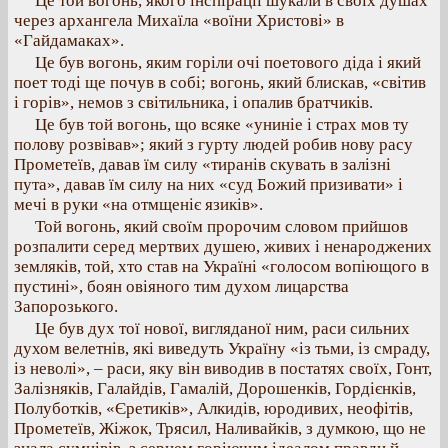
Це той вогонь, якого інспірації шукали в своїх душах
через архангела Михаїла «воїни Христові» в
«Гайдамаках».
Це був вогонь, яким горіли очі поетового діда і який
поет тоді ще почув в собі; вогонь, який блискав, «світив
і горів», немов з світильника, і опалив братчиків.
Це був той вогонь, що всяке «униніе і страх мов ту
полову розвівав»; який з гурту людей робив нову расу
Прометеїв, давав їм силу «тиранів скувать в залізні
пута», давав їм силу на них «суд Божий призивати» і
мечі в руки «на отмщеніє язиків».
Той вогонь, який своїм пророчим словом прийшов
розпалити серед мертвих душею, живих і ненароджених
земляків, той, хто став на Україні «голосом вопіющого в
пустині», боян овіяного тим духом лицарства
Запорозького.
Це був дух тої нової, вигляданої ним, раси сильних
духом велетнів, які виведуть Україну «із тьми, із смраду,
із неволі», – раси, яку він виводив в постатях своїх, Гонт,
Залізняків, Галайдів, Гамалій, Дорошенків, Гордієнків,
Полуботків, «Єретиків», Алкидів, юродивих, неофітів,
Прометеїв, Жіжок, Трясил, Наливайків, з думкою, що не