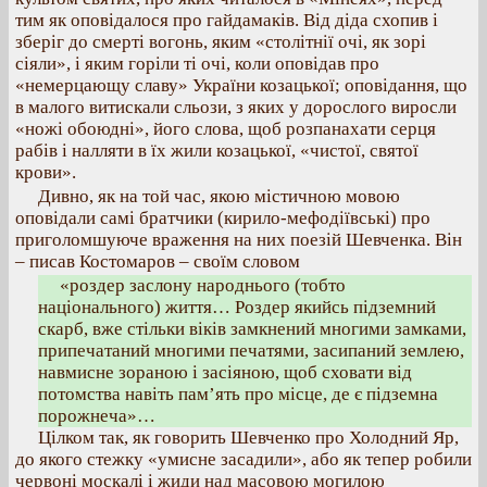
тим як оповідалося про гайдамаків. Від діда схопив і
зберіг до смерті вогонь, яким «столітнії очі, як зорі
сіяли», і яким горіли ті очі, коли оповідав про
«немерцающу славу» України козацької; оповідання, що
в малого витискали сльози, з яких у дорослого виросли
«ножі обоюдні», його слова, щоб розпанахати серця
рабів і налляти в їх жили козацької, «чистої, святої
крови».
Дивно, як на той час, якою містичною мовою
оповідали самі братчики (кирило-мефодіївські) про
приголомшуюче враження на них поезій Шевченка. Він
– писав Костомаров – своїм словом
«роздер заслону народнього (тобто
національного) життя… Роздер якийсь підземний
скарб, вже стільки віків замкнений многими замками,
припечатаний многими печатями, засипаний землею,
навмисне зораною і засіяною, щоб сховати від
потомства навіть пам’ять про місце, де є підземна
порожнеча»…
Цілком так, як говорить Шевченко про Холодний Яр,
до якого стежку «умисне засадили», або як тепер робили
червоні москалі і жиди над масовою могилою