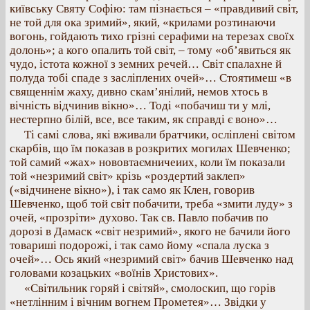
київську Святу Софію: там пізнається – «правдивий світ,
не той для ока зримий», який, «крилами розтинаючи
вогонь, гойдають тихо грізні серафими на терезах своїх
долонь»; а кого опалить той світ, – тому «об’явиться як
чудо, істота кожної з земних речей… Світ спалахне й
полуда тобі спаде з засліплених очей»… Стоятимеш «в
священнім жаху, дивно скам’янілий, немов хтось в
вічність відчинив вікно»… Тоді «побачиш ти у млі,
нестерпно білій, все, все таким, як справді є воно»…
Ті самі слова, які вживали братчики, осліплені світом
скарбів, що їм показав в розкритих могилах Шевченко;
той самий «жах» нововтаємничеиих, коли їм показали
той «незримий світ» крізь «роздертий заклеп»
(«відчинене вікно»), і так само як Клен, говорив
Шевченко, щоб той світ побачити, треба «змити луду» з
очей, «прозріти» духово. Так св. Павло побачив по
дорозі в Дамаск «світ незримий», якого не бачили його
товариші подорожі, і так само йому «спала луска з
очей»… Ось який «незримий світ» бачив Шевченко над
головами козацьких «воїнів Христових».
«Світильник горяй і світяй», смолоскип, що горів
«нетлінним і вічним вогнем Прометея»… Звідки у