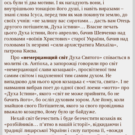
ось були ті два мотиви. І як нагадують вони, і
внутрішньою тонацією його душі, і навіть виразами –
знані слова Ісуca, перед тим як мав покинути землю, до
своїх учнів: «не залишу вас сиротами… дасть вам Отець
другого потішителя, Духа істини»… Власне печать
цього Духа істини, його авреолю, бачив Шевченко над
головами «воїнів Христових» старої України, бачив над
головами їх незримі «сили архистратига Михаїла»,
патрона Києва.
Про
«немерцающий світ
Духа Святого» співається в
молитві св. Антіоха, а запорожці говорили про світ
«немерцающої слави козацької», просвітленої тим
самим світом і надхненної тим самим духом. Не
випадково для нього кров козацька є «чиста, свята». І не
навмання вибрав поет до одної своєї лоеми «мотто» про
«Духа Істини», якого «світ не може прийняти, бо не
бачить його», бо осліп духовим зором. Але йому, коли
знайшов свого Потішителя, якого за свого провідника
вважало козацтво, йому було це байдуже.
Нехай світ безчестить і буде безчестити козаків як
«розбійників… п’ятно в нашій історії», відкидаючи і
традиції лицарської України і силу патрона її, «вождя