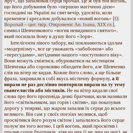
Яру», що запалював серця прочан. Це ж був той вогонь,
що його добування було «першою магічною дією»
господині на Україні на свят вечір, удосвіта, коли
кременем і кресалом добувалося «новий вогонь»
[О.
Воропай – цит. твір. Откровеніє Ап. Іоана, XIX гл.]
,
символ Шевченкового «вогня невидимого святого»,
який посилала йому в душу його «Зоря».
Інтелігенти лівого табору, які поклоняються ідолам
«модернізму», все це уважають «забобоном» або
«пересудами», негідними нашого «поступового віку».
Вони можуть сміятися, обурюватися на містицизм
Шевченка або соромливо обходити його, але Шевченко
слів на вітер не кидав. Кожне його слово, а ще більше
фраза, закривали в собі якусь містичну формулу,
а її
вирази не раз дослівно повторяли вирази на ту тему
євангелистів або містиків.
Не на вітер кидали свої
слова про його проповідь деякі братчики, коли називали
його «світильником, що горів і світив», що показував
дорогу у темряві, що жаром запалив їх серця до всього
великого. Він сам у своїх поезіях молився, щоб
просвітився його розум світом і запалилось його серце
полум’ям того вогню. І цей вогонь, який просвітив і
опалив серце братчиків, діяв на них (і не лиш на них), як