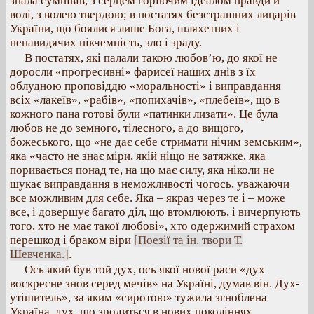
знала сумнівів, з серцем горіючим ідеалом правди й
волі, з волею твердою; в постатях безстрашних лицарів
України, що боялися лише Бога, шляхетних і
ненавидячих нікчемність, зло і зраду.
В постатях, які палали такою любов’ю, до якої не
доросли «прогресивні» фарисеї наших днів з їх
облудною проповіддю «моральності» і виправдання
всіх «лакеїв», «рабів», «попихачів», «плебеїв», що в
кожного пана готові були «патинки лизати». Це була
любов не до земного, тілесного, а до вищого,
божеського, що «не дає себе стримати нічим земським»,
яка «часто не знає міри, якій ніщо не затяжке, яка
поривається понад те, на що має силу, яка ніколи не
шукає виправдання в неможливості чогось, уважаючи
все можливим для себе. Яка – якраз через те і – може
все, і довершує багато діл, що втомлюють, і вичерпують
того, хто не має такої любові», хто одержимий страхом
перешкод і браком віри
[Поезії та ін. твори Т.
Шевченка.]
.
Ось який був той дух, ось якої нової раси «дух
воскресне знов серед мечів» на Україні, думав він. Дух-
утішитель», за яким «сиротою» тужила згноблена
Україна, дух, що зродиться в нових поколіннях