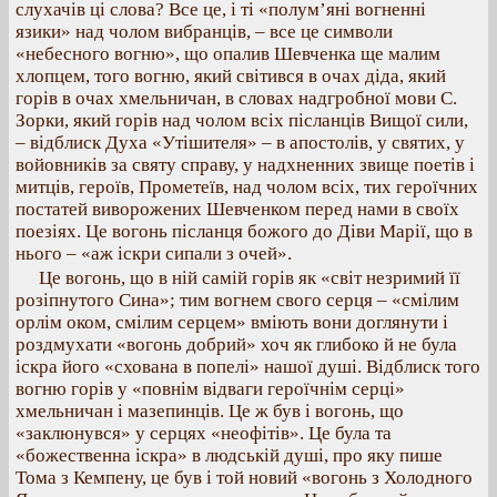
слухачів ці слова? Все це, і ті «полум’яні вогненні
язики» над чолом вибранців, – все це символи
«небесного вогню», що опалив Шевченка ще малим
хлопцем, того вогню, який світився в очах діда, який
горів в очах хмельничан, в словах надгробної мови С.
Зорки, який горів над чолом всіх післанців Вищої сили,
– відблиск Духа «Утішителя» – в апостолів, у святих, у
войовників за святу справу, у надхненних звище поетів і
митців, героїв, Прометеїв, над чолом всіх, тих героїчних
постатей виворожених Шевченком перед нами в своїх
поезіях. Це вогонь післанця божого до Діви Марії, що в
нього – «аж іскри сипали з очей».
Це вогонь, що в ній самій горів як «світ незримий її
розіпнутого Сина»; тим вогнем свого серця – «смілим
орлім оком, смілим серцем» вміють вони доглянути і
роздмухати «вогонь добрий» хоч як глибоко й не була
іскра його «схована в попелі» нашої душі. Відблиск того
вогню горів у «повнім відваги героїчнім серці»
хмельничан і мазепинців. Це ж був і вогонь, що
«заклюнувся» у серцях «неофітів». Це була та
«божественна іскра» в людській душі, про яку пише
Тома з Кемпену, це був і той новий «вогонь з Холодного