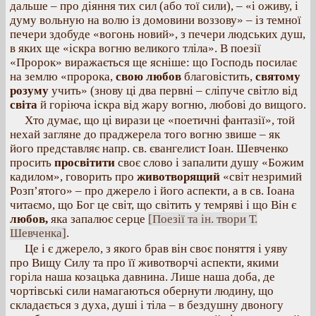
дальше – про діяння тих сил (або тої сили), – «і оживу, і
думу вольную на волю із домовини воззову» – із темної
печери здобуде «вогонь новий», з печери людських душ,
в яких ще «іскра вогню великого тліла». В поезії
«Пророк» виражається ще ясніше: що Господь посилає
на землю «пророка,
свою любов
благовістить,
святому
розуму
учить» (знову ці два первні – сліпуче світло від
світа
й горіюча іскра від жару вогню, любові до вищого.
Хто думає, що ці вирази це «поетичні фантазії», той
нехай загляне до праджерела того вогню звише – як
його представляє напр. св. євангелист Іоан. Шевченко
просить
просвітити
своє слово і запалити душу «Божим
кадилом», говорить про
животворящий
«світ незримий
Розп’ятого» – про джерело і його аспекти, а в св. Іоана
читаємо, що Бог це світ, що світить у темряві і що Він є
любов,
яка запалює серце
[Поезії та ін. твори Т.
Шевченка]
.
Це і є джерело, з якого брав він своє поняття і уяву
про Вищу Силу та про її животворчі аспекти, якими
горіла наша козацька давнина. Лише наша доба, де
чортівські сили намагаються обернути людину, що
складається з духа, душі і тіла – в бездушну двоногу