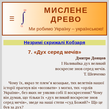
МИСЛЕНЕ
ДРЕВО
☰
Ми робимо Україну – українською!
Незримі скрижалі Кобзаря
7. «Дух серед мечів»
Дмитро Донцов
І Наливайка дух великий
воскресне знов серед мечів.
Т. Шевченко
Чому їх, якраз те плем’я козацьке, тих велетнів нашої
історії прагнув він «воззвати» з могил, тих «орлів
України», без яких не уявляв собі її воскресення? Чому
він думав, що тільки їх «дух великий воскресне знов
серед мечів», зведе на наші степи «суд Божий?» Що це
був за дух?