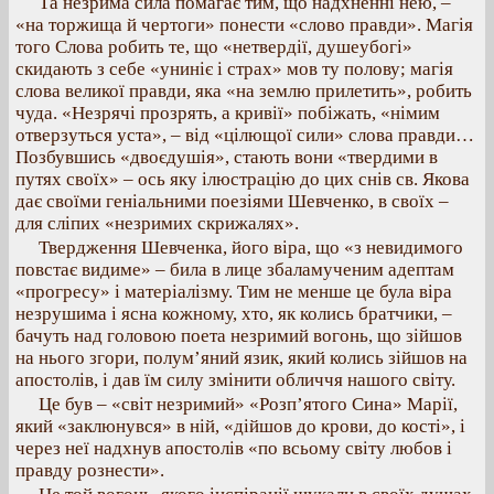
Та незрима сила помагає тим, що надхненні нею, –
«на торжища й чертоги» понести «слово правди». Магія
того Слова робить те, що «нетвердії, душеубогі»
скидають з себе «униніє і страх» мов ту полову; магія
слова великої правди, яка «на землю прилетить», робить
чуда. «Незрячі прозрять, а кривії» побіжать, «німим
отверзуться уста», – від «цілющої сили» слова правди…
Позбувшись «двоєдушія», стають вони «твердими в
путях своїх» – ось яку ілюстрацію до цих снів св. Якова
дає своїми геніальними поезіями Шевченко, в своїх –
для сліпих «незримих скрижалях».
Твердження Шевченка, його віра, що «з невидимого
повстає видиме» – била в лице збаламученим адептам
«прогресу» і матеріалізму. Тим не менше це була віра
незрушима і ясна кожному, хто, як колись братчики, –
бачуть над головою поета незримий вогонь, що зійшов
на нього згори, полум’яний язик, який колись зійшов на
апостолів, і дав їм силу змінити обличчя нашого світу.
Це був – «світ незримий» «Розп’ятого Сина» Марії,
який «заклюнувся» в ній, «дійшов до крови, до кості», і
через неї надхнув апостолів «по всьому світу любов і
правду рознести».