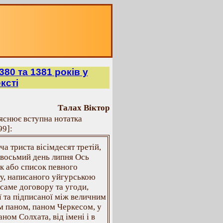
80 та 1381 років у
ксті
Талах Віктор
яснює вступна нотатка
99]:
яча триста вісімдесят третій,
 восьмий день липня Ось
к або список певного
у, написаного уйгурською
саме договору та угоди,
ї та підписаної між величним
ім паном, паном Черкесом, у
аном Солхата, від імені і в