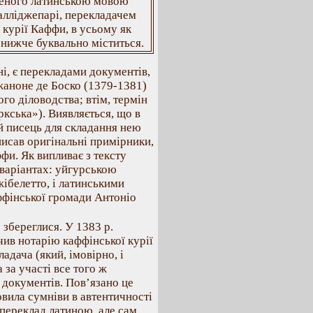
деного латинською мовою
алліджепарі, перекладачем
 курії Каффи, в усьому як
 нижче буквально міститься.
і, є перекладами документів,
жаноне де Боско (1379-1381)
о діловодства; втім, термін
кська»). Виявляється, що в
ий писець для складання нею
писав оригінальні примірники,
ффи. Як випливає з тексту
 варіантах: уйгурською
ібелетто, і латинськими
ффінської громади Антоніо
 збереглися. У 1383 р.
ив нотарію каффінської курії
дача (який, імовірно, і
за участі все того ж
 документів. Пов’язано це
овила сумніви в автентичності
 переклад латиною, але сам