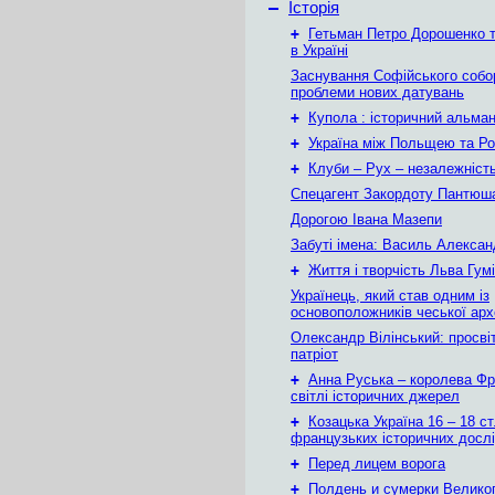
–
Історія
+
Гетьман Петро Дорошенко т
в Україні
Заснування Софійського собор
проблеми нових датувань
+
Купола : історичний альма
+
Україна між Польщею та Ро
+
Клуби – Рух – незалежніст
Спецагент Закордоту Пантюша
Дорогою Івана Мазепи
Забуті імена: Василь Алекса
+
Життя і творчість Льва Гум
Українець, який став одним із
основоположників чеської арх
Олександр Вілінський: просвіт
патріот
+
Анна Руська – королева Фра
світлі історичних джерел
+
Козацька Україна 16 – 18 ст
французьких історичних досл
+
Перед лицем ворога
+
Полдень и сумерки Велико