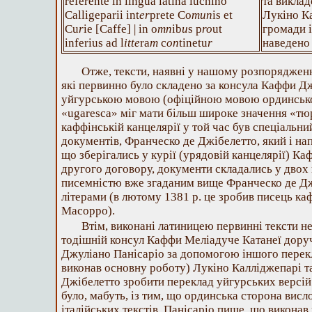
referente in lingua latina luchino
та викла
Calligeparii int
er
prete Co
mun
is et
Лукіно К
Cu
r
ie [Caffe] | in o
mn
ib
u
s p
ro
ut
громади і
inferius ad l
itte
ra
m
c
on
tinetu
r
наведено
Отже, тексти, наявні у нашому розпорядженн
які первинно було складено за консула Каффи Д
уйгурською мовою (офіційною мовою ординськог
«ugaresca» міг мати більш широке значення «тюр
каффінській канцелярії у той час був спеціальн
документів, Франческо де Джібелетто, який і на
що зберігались у курії (урядовій канцелярії) Ка
другого договору, документи складались у двох
писемністю вже згаданим вище Франческо де Дж
літерами (в лютому 1381 р. це зробив писець ка
Масорро).
Втім, виконані латиницею первинні тексти не
тодішній консул Каффи Меліадуче Катанеї доруч
Джуліано Панісаріо за допомогою іншого перекла
виконав основну роботу) Лукіно Калліджепарі та 
Джібелетто зробити переклад уйгурських версій
було, мабуть, із тим, що ординська сторона висл
італійських текстів. Панісаріо пише, що виконав