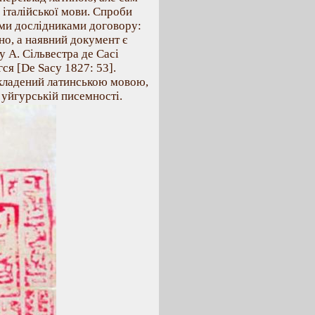
 італійської мови. Спроби
іми дослідниками договору:
но, а наявний документ є
у А. Сільвестра де Сасі
ся [De Saсy 1827: 53].
складений латинською мовою,
 уйгурській писемності.