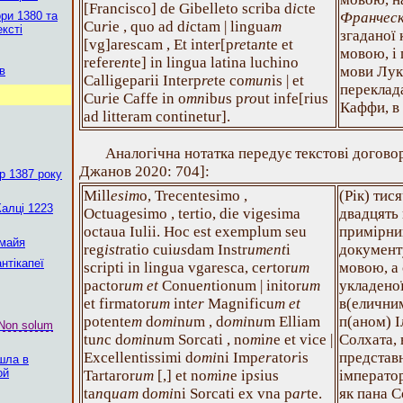
[Francisco] de Gibelleto scriba d
i
cte
ри 1380 та
Франчес
Cu
r
ie , quo ad d
i
ctam | lingua
m
ексті
згаданої
[vg]arescam , Et inter[p
re
ta
n
te et
мовою, і
refere
n
te] in lingua latina luchino
мови Лук
в
Calligeparii Interp
re
te co
mun
is | et
переклада
Cu
r
ie Caffe in o
mn
ib
u
s p
ro
ut infe[rius
Каффи, в
ad litteram continetur].
Аналогічна нотатка передує текстові договору
Джанов 2020: 704]:
р 1387 року
Mill
esim
o, Trecentesimo ,
(Рік) тис
Калці 1223
Octuagesimo , tertio, die vigesima
двадцять
octaua Iulii. Hoc est exemplum seu
примірни
 майя
reg
ist
ratio cui
us
dam Instr
ument
i
документ
нтікапеї
scripti in lingua vgaresca, ce
r
tor
um
мовою, а 
pactor
um et
Conue
n
tionum | initor
um
укладеної
et firmator
um
int
er
Magnificu
m et
в(еличним
potente
m
d
omi
n
u
m , d
omi
n
u
m Elliam
п(аном) І
Non solum
tu
n
c d
omi
n
u
m Sorcati , no
m
i
n
e et vice |
Солхата, в
Excellentissimi d
omi
ni Imp
er
ato
r
is
представ
шла в
ой
Tartaror
um
[,] et no
m
i
n
e ip
s
ius
імператор
ta
n
q
uam
d
omi
ni Sorcati ex vna p
ar
te.
як пана С