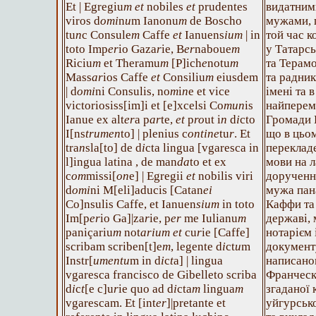
Et | Egregiu
m
et
nobiles
et
prudentes
видатним
viros d
omi
n
u
m Ianonu
m
de Boscho
мужами, 
tu
n
c Consule
m
Caffe
et
Ianuens
ium
| in
той час к
toto Imp
er
io Gaza
r
ie, B
er
naboue
m
у Татарсь
Riciu
m
et Theramu
m
[P]ich
e
notu
m
та Терам
Mass
ar
ios Caffe
et
Consiliu
m
eiusdem
та радник
| d
omi
ni Consulis, no
m
i
n
e et vice
імені та 
victoriosiss[im]i et [e]xcelsi Co
mun
is
найперем
Ianue ex alt
er
a p
ar
te,
et
p
ro
ut i
n
d
i
cto
Громади Г
I[ns
trumen
to] | plenius c
ontine
tu
r
. Et
що в цьом
tra
n
sla[to] de d
i
cta lingua [vgaresca in
перекладе
l]ingua latina , de man
da
to et ex
мови на л
c
om
missi[
on
e] | Egregii
et
nobilis viri
дорученн
d
omi
ni M[eli]aducis [Catan
ei
мужа пан
Co]nsulis Caffe, et Ianuen
sium
in toto
Каффи та 
Im[p
er
io Ga]|za
r
ie, p
er
me Iulianu
m
державі,
paniçariu
m
not
arium et
cu
r
ie [Caffe]
нотарієм 
scribam scriben[t]e
m
, legente d
i
ct
u
m
документ
Instr[
umentu
m in d
i
c
t
a] | lingua
написан
vgaresca francisco de Gibelleto scriba
Франческ
d
i
c
t
[e c]u
r
ie quo ad d
i
cta
m
lingua
m
згаданої 
vgarescam. Et [int
er
]|pretante et
уйгурськ