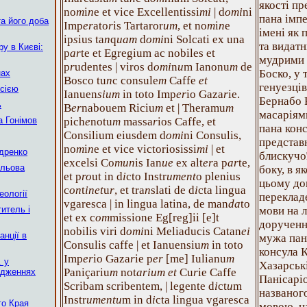
якості п
no
m
i
n
e et vice Excellentissi
mi
| d
omi
ni
пана імпе
а його доба
Imp
er
ato
r
is Tartaror
um
, et no
m
i
n
e
імені як 
ip
s
ius ta
n
q
uam
d
omi
ni Solcati ex una
та видат
у в Києві:
p
ar
te et Egregium ac nobiles et
мудрими 
p
r
udentes | viros d
omi
n
u
m Ianonu
m
de
Боско, у 
нах
Bosco tu
n
c consule
m
Caffe
et
генуезців
сією
Ianuen
sium
in toto Imp
er
io Gaza
r
ie.
Бернабо Р
ь
B
er
nabouem Riciu
m
et | Theramu
m
масаріям
 Гонімов
pich
e
notu
m
massa
r
ios Caffe, et
пана конс
Consilium eiusdem d
omi
ni Consulis,
представ
no
m
i
n
e et vice victoriosissi
mi
| et
ндренко
блискучо
excelsi Co
mun
is Ian
ue
ex alt
er
a p
ar
te,
ільова
боку, в я
et p
ro
ut in d
i
cto Instr
ument
o plenius
цьому до
c
on
t
inet
u
r
, et tra
n
slati de d
i
cta lingua
еології
перекладе
vgaresca | in lingua latina, de man
da
to
итель і
мови на л
et ex c
om
missione Eg[reg]ii [e]t
дорученн
nobilis viri d
omi
ni Meliaducis Catan
ei
нції в
мужа пан
Consulis caffe | et Ianuensiu
m
in toto
консула К
Imp
er
io Gaza
r
ie p
er
[me] Iulianu
m
. у
Хазарськ
Paniçariu
m
not
arium et
Cu
r
ie Caffe
ідженнях
Панісаріо
Scribam scribentem, | legente d
i
ct
u
m
названог
Instr
umentu
m in d
i
cta lingua vgaresca
го Края
мовою, н