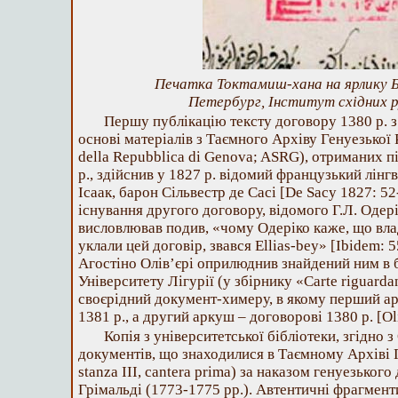
Печатка Токтамиш-хана на ярлику 
Петербург, Інститут східних р
Першу публікацію тексту договору 1380 р. 
основі матеріалів з Таємного Архіву Генуезької 
della Repubblica di Genova; ASRG), отриманих пі
р., здійснив у 1827 р. відомий французький лін
Ісаак, барон Сільвестр де Сасі [De Sacy 1827: 52
існування другого договору, відомого Г.Л. Одерік
висловлював подив, «чому Одеріко каже, що влад
уклали цей договір, звався Ellias-bey» [Ibidem: 55
Агостіно Олів’єрі оприлюднив знайдений ним в б
Університету Лігурії (у збірнику «Carte riguardant
своєрідний документ-химеру, в якому перший а
1381 р., а другий аркуш – договорові 1380 р. [Oli
Копія з університетської бібліотеки, згідно з
документів, що знаходилися в Таємному Архіві 
stanza III, cantera prima) за наказом генуезьког
Грімальді (1773-1775 рр.). Автентичні фрагмент