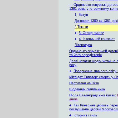
–
Ординсько-генуезькі догово
1381 років у історичному конт
1. Вступ
Договори 1380 та 1381 рокі
2.Тексти
+
3. Огляд змісту
+
4. Історичний контекст
Література
Ординсько-генуезський догові
та його передісторія
Деякі нотатки щодо битви на 
року
+
Повернення зниклого світу
Мітрідат Евпатор: смерть у Па
Партизани на Пслі
Щоденник підпільника
Після Сталінградської битви:
armis
+
Как Киевская церковь пере
послушание церкви Московск
+
Історик і стиль