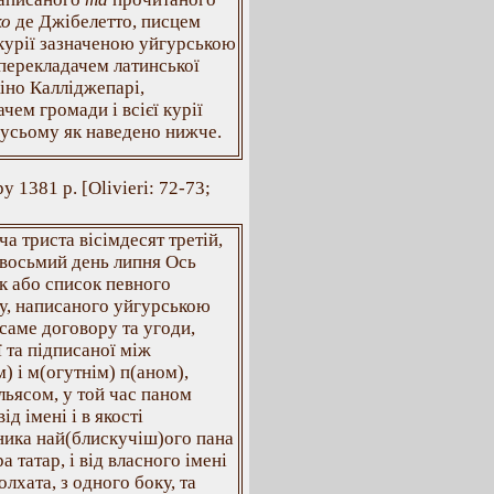
ко
де Джібелетто, писцем
 курії зазначеною уйгурською
 перекладачем латинської
іно Калліджепарі,
чем громади і всієї курії
 усьому як наведено нижче.
 1381 р. [Olivieri: 72-73;
яча триста вісімдесят третій,
 восьмий день липня Ось
к або список певного
у, написаного уйгурською
саме договору та угоди,
 та підписаної між
) і м(огутнім) п(аном),
льясом, у той час паном
ід імені і в якості
ника най(блискучіш)ого пана
а татар, і від власного імені
олхата, з одного боку, та