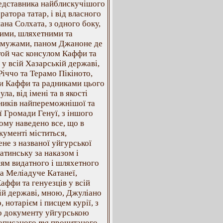
редставника найблискучішого
ратора татар, і від власного
пана Солхата, з одного боку,
ними, шляхетними та
мужами, паном Джаноне де
той час консулом Каффи та
 у всій Хазарській державі,
іччо та Терамо Пікіното,
и Каффи та радниками цього
ула, від імені та в якості
ників найпереможнішої та
ї Громади Генуї, з іншого
кому наведено все, що в
кументі міститься,
не з названої уйгурської
атинську за наказом і
ям видатного і шляхетного
а Меліадуче Катанеї,
аффи та генуезців у всій
ій державі, мною, Джуліано
, нотарієм і писцем курії, з
о документу уйгурською
аписаного
та
прочитаного