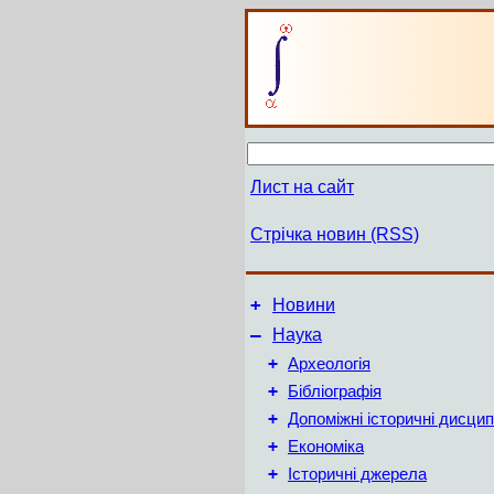
Лист на сайт
Стрічка новин (RSS)
+
Новини
–
Наука
+
Археологія
+
Бібліографія
+
Допоміжні історичні дисцип
+
Економіка
+
Історичні джерела