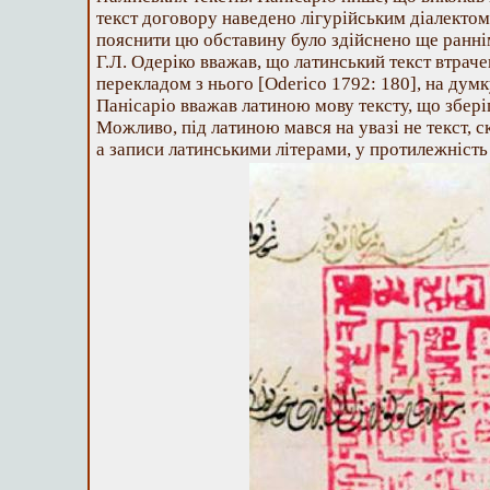
текст договору наведено лігурійським діалектом
пояснити цю обставину було здійснено ще ранн
Г.Л. Одеріко вважав, що латинський текст втраче
перекладом з нього [Oderico 1792: 180], на думк
Панісаріо вважав латиною мову тексту, що зберіг
Можливо, під латиною мався на увазі не текст, 
а записи латинськими літерами, у протилежність