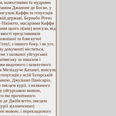
и, шляхетними та мудрими
паном Джаноне де Боско, у
онсулом Каффи та генуезців
кій державі, Бернабо Річчо
о Пікіното, масаріями Каффи
ами цього п(ана) консула, від
в якості представників
ожнішої та блискучої
енуї, з іншого боку, і як усе,
у документі міститься,
не з названої уйгурської
атинську за наказом і
ям видатного і шляхетного
а Меліадуче Катанеї, консула
генуезців у всій Татарській
 мною, Джуліано Панісаріо,
і писцем курії, з названого
у уйгурською мовою,
ого
та
прочитаного
о де Джібелетто, писцем
курії з(азначеною)
ою мовою, і перекладеного