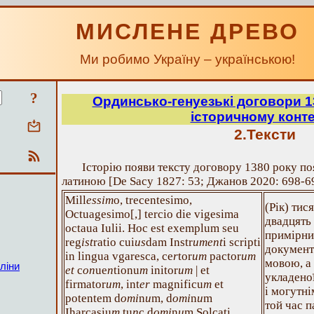
МИСЛЕНЕ ДРЕВО
Ми робимо Україну – українською!
?
Ординсько-генуезькі договори 13
історичному конте
2.Тексти
Історію появи тексту договору 1380 року по
латиною [De Sacy 1827: 53; Джанов 2020: 698-6
Mill
essim
o, trecentesimo,
(Рік) тис
Octuagesimo[,] tercio die vigesima
двадцять
octaua Iulii. Hoc est exemplum seu
примірни
reg
ist
ratio cui
us
dam Instr
ument
i scripti
документ
in lingua vgaresca, ce
r
tor
um
pactor
um
мовою, а 
ліни
et
c
on
ue
n
tionu
m
initor
um
| et
укладено
firmator
um
, int
er
magnificu
m
et
і могутн
potentem d
omi
n
u
m, d
omi
n
u
m
той час п
Iharcasiu
m
tu
n
c d
omi
n
u
m Solcati,