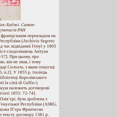
Бек-Хаджі. Санкт-
укописів РАН
з французьким перекладом на
Республіки (Archivio Segreto
д час відвіданні Генуї у 1805
гвіст-сходознавець Антуан
-57]. При цьому, про
о, він не знав, і тому
ар Солхата, з яким генуезці
, n.2]. У 1855 р. італієць
ібліотеці Королівського
i la città di Gaffa»)
ркуш належить договорові
vieri 1855: 72-74].
 Олів’єрі, була зроблена з
Генуезької Республіки (ASRG,
о дожа П’єра Франческо
и тексту договору 1381 р.