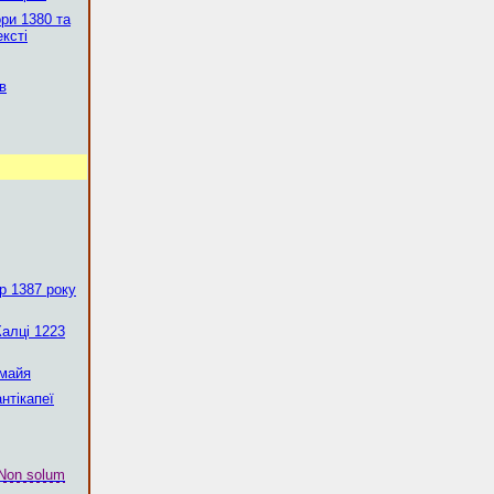
ри 1380 та
ексті
в
р 1387 року
Калці 1223
 майя
нтікапеї
Non solum