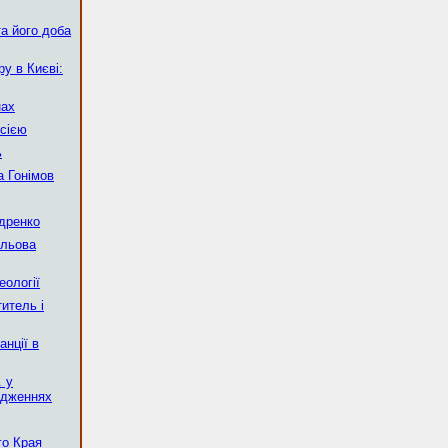
а його доба
у в Києві:
нах
сією
ь
 Гонімов
ндренко
ільова
еології
итель і
нції в
. у
ідженнях
го Края