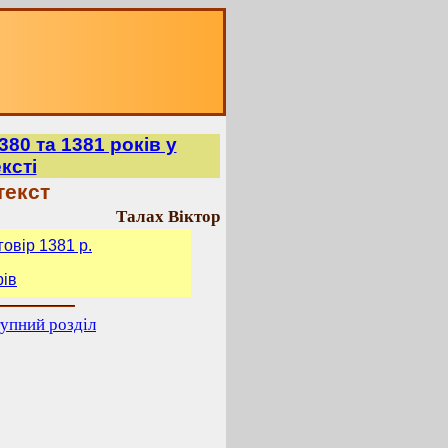
80 та 1381 років у
ксті
текст
Талах Віктор
говір 1381 р.
рів
упний розділ