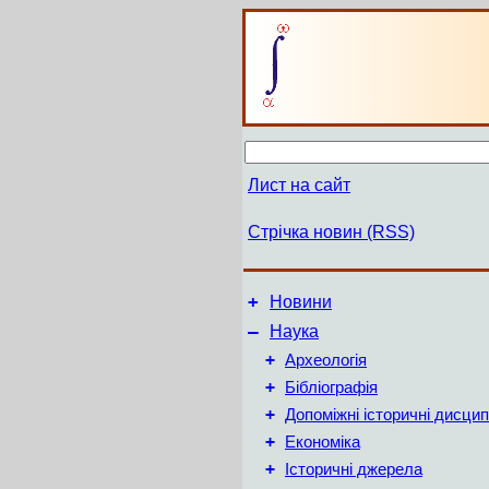
Лист на сайт
Стрічка новин (RSS)
+
Новини
–
Наука
+
Археологія
+
Бібліографія
+
Допоміжні історичні дисцип
+
Економіка
+
Історичні джерела