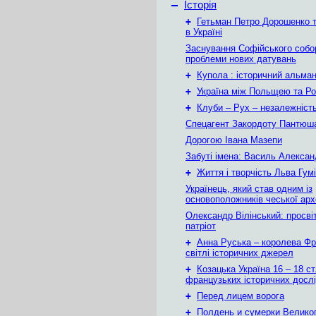
–
Історія
+
Гетьман Петро Дорошенко т
в Україні
Заснування Софійського собор
проблеми нових датувань
+
Купола : історичний альма
+
Україна між Польщею та Ро
+
Клуби – Рух – незалежніст
Спецагент Закордоту Пантюша
Дорогою Івана Мазепи
Забуті імена: Василь Алекса
+
Життя і творчість Льва Гум
Українець, який став одним із
основоположників чеської арх
Олександр Вілінський: просвіт
патріот
+
Анна Руська – королева Фра
світлі історичних джерел
+
Козацька Україна 16 – 18 ст
французьких історичних досл
+
Перед лицем ворога
+
Полдень и сумерки Велико