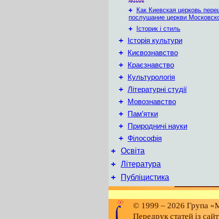
+
Как Киевская церковь пере
послушание церкви Московск
+
Історик і стиль
+
Історія культури
+
Києвознавство
+
Краєзнавство
+
Культурологія
+
Літературні студії
+
Мовознавство
+
Пам’ятки
+
Природничі науки
+
Філософія
+
Освіта
+
Література
+
Публіцистика
© 1999 – 2026 Група «М
Передрук статей із сай