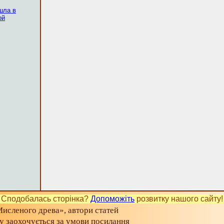
шла в
ой
Сподобалась сторінка?
Допоможіть
розвитку нашого сайту!
исленого древа», автори статей
ту заохочується за умови посилання