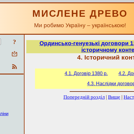
МИСЛЕНЕ ДРЕВО
Ми робимо Україну – українською!
?
Ординсько-генуезькі договори 13
історичному конте
4. Історичний кон
4.1. Договір 1380 р.
4.2. До
4.3. Наслідки догово
Попередній розділ
|
Вище
|
Наст
ліни