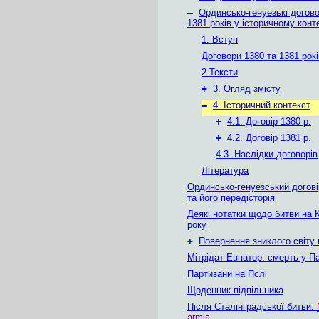
–
Ординсько-генуезькі догово
1381 років у історичному конт
1. Вступ
Договори 1380 та 1381 рокі
2.Тексти
+
3. Огляд змісту
–
4. Історичний контекст
+
4.1. Договір 1380 р.
+
4.2. Договір 1381 р.
4.3. Наслідки договорів
Література
Ординсько-генуезський догові
та його передісторія
Деякі нотатки щодо битви на 
року
+
Повернення зниклого світу
Мітрідат Евпатор: смерть у Па
Партизани на Пслі
Щоденник підпільника
Після Сталінградської битви:
armis