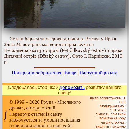
Зелені береги та острови долини р. Влтава у Празі.
Зліва Малостранська водонапірна вежа на
Петжилковському острові (Petržilkovský ostrov) з права
Дитячий острів (Dětský ostrov). Фото І. Парнікози, 2019
р.
Попереднє зображення
|
Вище
|
Наступний розділ
Сподобалась сторінка?
Допоможіть
розвитку нашого
сайту!
Число завантажень : 1
© 1999 – 2026 Група «Мисленого
038
Модифіковано :
древа», автори статей
4.01.2023
Передрук статей із сайту
Якщо ви помітили
помилку набору
заохочується за умови посилання
на цiй сторiнцi,
(гіперпосилання) на наш сайт
видiлiть її мишкою