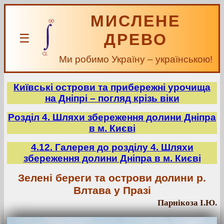
МИСЛЕНЕ
ДРЕВО
☰
Ми робимо Україну – українською!
Київські острови та прибережні урочища
на Дніпрі – погляд крізь віки
Розділ 4. Шляхи збереження долини Дніпра
в м. Києві
4.12. Галерея до розділу 4. Шляхи
збереження долини Дніпра в м. Києві
Зелені береги та острови долини р.
Влтава у Празі
Парнікоза І.Ю.