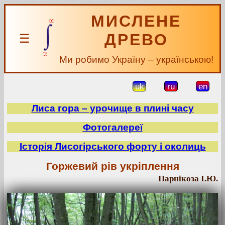
МИСЛЕНЕ
ДРЕВО
☰
Ми робимо Україну – українською!
uk
ru
en
Лиса гора – урочище в плині часу
Фотогалереї
Історія Лисогірського форту і околиць
Горжевий рів укріплення
Парнікоза І.Ю.