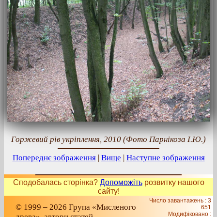
Горжевий рів укріплення, 2010 (Фото Парнікоза І.Ю.)
Попереднє зображення
|
Вище
|
Наступне зображення
Сподобалась сторінка?
Допоможіть
розвитку нашого
сайту!
Число завантажень : 3
© 1999 – 2026 Група «Мисленого
651
Модифіковано :
древа», автори статей