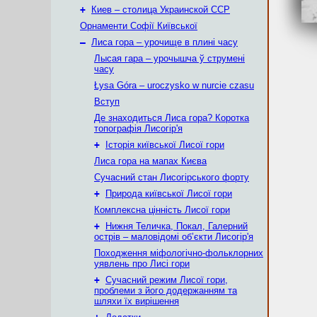
+
Киев – столица Украинской ССР
Орнаменти Софії Київської
–
Лиса гора – урочище в плині часу
Лысая гара – урочышча ў струмені
часу
Łysa Góra – uroczysko w nurcie czasu
Вступ
Де знаходиться Лиса гора? Коротка
топографія Лисогір'я
+
Історія київської Лисої гори
Лиса гора на мапах Києва
Сучасний стан Лисогірського форту
+
Природа київської Лисої гори
Комплексна цінність Лисої гори
+
Нижня Теличка, Покал, Галерний
острів – маловідомі об’єкти Лисогір'я
Походження міфологічно-фольклорних
уявлень про Лисі гори
+
Сучасний режим Лисої гори,
проблеми з його додержанням та
шляхи їх вирішення