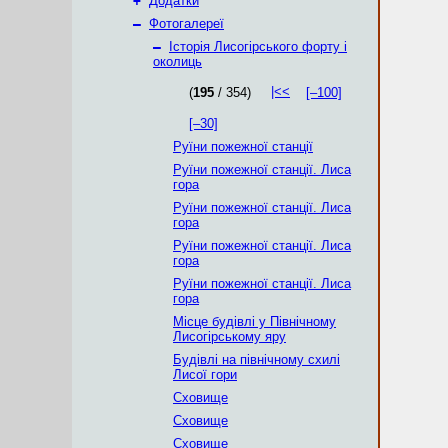
+
Додатки
–
Фотогалереї
–
Історія Лисогірського форту і
околиць
|<<
(
195
/ 354)
[–100]
[–30]
Руїни пожежної станції
Руїни пожежної станції. Лиса
гора
Руїни пожежної станції. Лиса
гора
Руїни пожежної станції. Лиса
гора
Руїни пожежної станції. Лиса
гора
Місце будівлі у Північному
Лисогірському яру
Будівлі на північному схилі
Лисої гори
Сховище
Сховище
Сховище