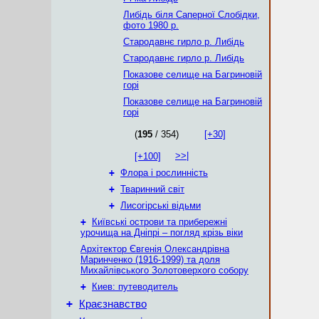
Либідь біля Саперної Слобідки,
фото 1980 р.
Стародавнє гирло р. Либідь
Стародавнє гирло р. Либідь
Показове селище на Багриновій
горі
Показове селище на Багриновій
горі
(
195
/ 354)
[+30]
>>|
[+100]
+
Флора і рослинність
+
Тваринний світ
+
Лисогірські відьми
+
Київські острови та прибережні
урочища на Дніпрі – погляд крізь віки
Архітектор Євгенія Олександрівна
Маринченко (1916-1999) та доля
Михайлівського Золотоверхого собору
+
Киев: путеводитель
+
Краєзнавство