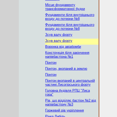
Місце фундаменту
трансформаторної будки
Фундаменти біля внутрішнього
входу до потерни №8
Фундаменти біля внутрішнього
входу до потерни №8
Зсув валу форту
Зсув валу форту
Воронка від авіабомби
Конструкція біля закінчення
напівбастіона №1
Понтон
Понтон, вкопаний в землю
Понтон
Понтон вкопаний в центральній
частині Лисогірського форту
Головна будівля РПЦ "Лиса
гора"
Рів, що відділяє бастіон №2 від
напівбастіону №3
Горжевий рів укріплення
Річка Либідь