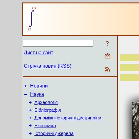
?
Лист на сайт
Стрічка новин (RSS)
+
Новини
–
Наука
+
Археологія
+
Бібліографія
+
Допоміжні історичні дисципліни
+
Економіка
+
Історичні джерела