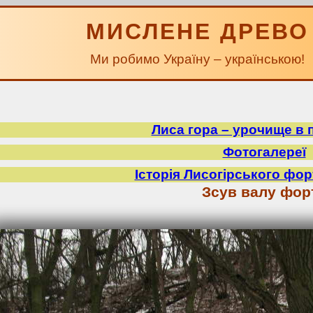
МИСЛЕНЕ ДРЕВО
Ми робимо Україну – українською!
Лиса гора – урочище в 
Фотогалереї
Історія Лисогірського фор
Зсув валу фор