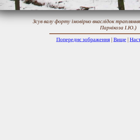
Зсув валу форту імовірно внаслідок траплянн
Парнікоза І.Ю.)
Попереднє зображення
|
Вище
|
Нас