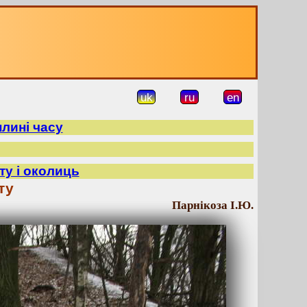
uk
ru
en
плині часу
ту і околиць
ту
Парнікоза І.Ю.