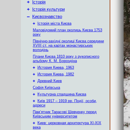
+
Історія
+
Історія культури
–
Києвознавство
+
Історія міста Києва
Маловідомий план околиць Києва 1753
року
Північно-західні околиці Києва середини
XVIII ст. на картах монастирських
володінь
Плани Києва 1810 року з рукописного
альбому К. М. Бороздіна
+
История Киева, 1963
+
История Киева, 1982
+
Древний Киев
Софія Київська
+
Культурна спадщина Києва
+
Київ 1917 – 1919 рр. Події, особи,
адреси
Пам’ятник Тарасові Шевченку перед
Київським університетом
+
Киев: церковная архитектура XI-XIX
века