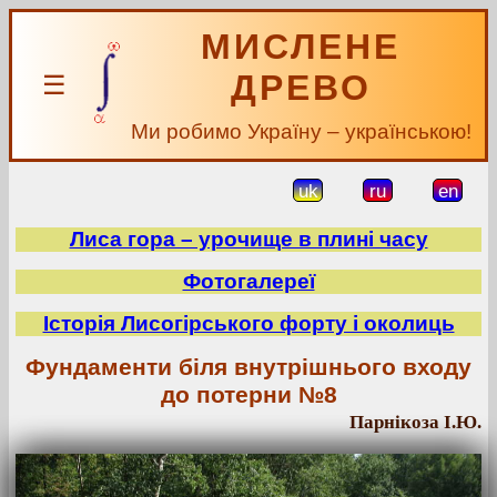
МИСЛЕНЕ
ДРЕВО
☰
Ми робимо Україну – українською!
uk
ru
en
Лиса гора – урочище в плині часу
Фотогалереї
Історія Лисогірського форту і околиць
Фундаменти біля внутрішнього входу
до потерни №8
Парнікоза І.Ю.