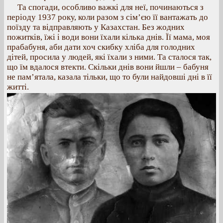
Та спогади, особливо важкі для неї, починаються з
періоду 1937 року, коли разом з сім’єю її вантажать до
поїзду та відправляють у Казахстан. Без жодних
пожитків, їжі і води вони їхали кілька днів. Її мама, моя
прабабуня, аби дати хоч скибку хліба для голодних
дітей, просила у людей, які їхали з ними. Та сталося так,
що їм вдалося втекти. Скільки днів вони йшли – бабуня
не пам’ятала, казала тільки, що то були найдовші дні в її
житті.