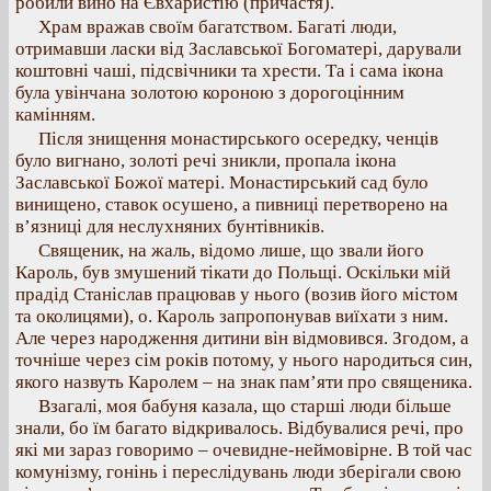
робили вино на Євхаристію (причастя).
Храм вражав своїм багатством. Багаті люди,
отримавши ласки від Заславської Богоматері, дарували
коштовні чаші, підсвічники та хрести. Та і сама ікона
була увінчана золотою короною з дорогоцінним
камінням.
Після знищення монастирського осередку, ченців
було вигнано, золоті речі зникли, пропала ікона
Заславської Божої матері. Монастирський сад було
винищено, ставок осушено, а пивниці перетворено на
в’язниці для неслухняних бунтівників.
Священик, на жаль, відомо лише, що звали його
Кароль, був змушений тікати до Польщі. Оскільки мій
прадід Станіслав працював у нього (возив його містом
та околицями), о. Кароль запропонував виїхати з ним.
Але через народження дитини він відмовився. Згодом, а
точніше через сім років потому, у нього народиться син,
якого назвуть Каролем – на знак пам’яти про священика.
Взагалі, моя бабуня казала, що старші люди більше
знали, бо їм багато відкривалось. Відбувалися речі, про
які ми зараз говоримо – очевидне-неймовірне. В той час
комунізму, гонінь і переслідувань люди зберігали свою