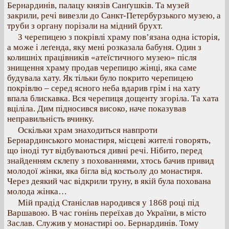
Бернардинів, палацу князів Санґушків. Та музей
закрили, речі вивезли до Санкт-Петербурзького музею, а
труби з органу порізали на мідний брухт.
З черепицею з покрівлі храму пов’язана одна історія,
а може і леґенда, яку мені розказала бабуня. Один з
колишніх працівників «атеїстичного музею» після
знищення храму продав черепицю жінці, яка саме
будувала хату. Як тільки було покрито черепицею
покрівлю – серед ясного неба вдарив грім і на хату
впала блискавка. Вся черепиця дощенту згоріла. Та хата
вціліла. Дим підносився високо, наче показував
неправильність вчинку.
Оскільки храм знаходиться навпроти
Бернардинського монастиря, місцеві жителі говорять,
що іноді тут відбуваються дивні речі. Нібито, перед
знайденням склепу з похованнями, хтось бачив привид
молодої жінки, яка бігла від костьолу до монастиря.
Через деякий час відкрили труну, в якій була похована
молода жінка…
Мій прадід Станіслав народився у 1868 році під
Варшавою. В час гонінь переїхав до України, в місто
Заслав. Служив у монастирі оо. Бернардинів. Тому