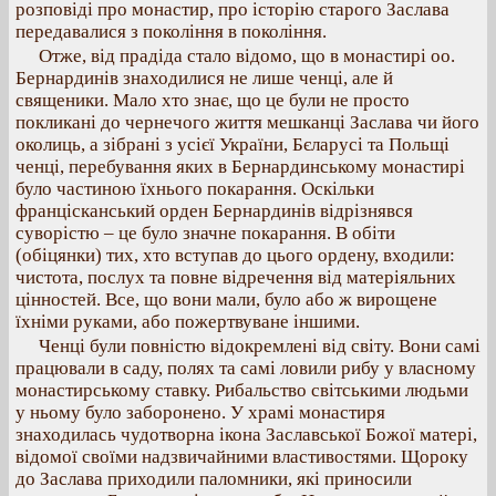
розповіді про монастир, про історію старого Заслава
передавалися з покоління в покоління.
Отже, від прадіда стало відомо, що в монастирі оо.
Бернардинів знаходилися не лише ченці, але й
священики. Мало хто знає, що це були не просто
покликані до чернечого життя мешканці Заслава чи його
околиць, а зібрані з усієї України, Бєларусі та Польщі
ченці, перебування яких в Бернардинському монастирі
було частиною їхнього покарання. Оскільки
францісканський орден Бернардинів відрізнявся
суворістю – це було значне покарання. В обіти
(обіцянки) тих, хто вступав до цього ордену, входили:
чистота, послух та повне відречення від матеріяльних
цінностей. Все, що вони мали, було або ж вирощене
їхніми руками, або пожертвуване іншими.
Ченці були повністю відокремлені від світу. Вони самі
працювали в саду, полях та самі ловили рибу у власному
монастирському ставку. Рибальство світськими людьми
у ньому було заборонено. У храмі монастиря
знаходилась чудотворна ікона Заславської Божої матері,
відомої своїми надзвичайними властивостями. Щороку
до Заслава приходили паломники, які приносили