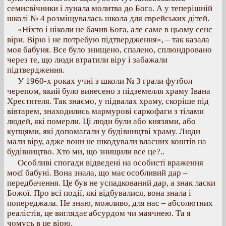
семисвічники і лунала молитва до Бога. А у теперішній
школі № 4 розміщувалась школа для єврейських дітей.
«Ніхто і ніколи не бачив Бога, але саме в цьому сенс
віри. Вірю і не потребую підтвердження», – так казала
моя бабуня. Все було знищено, спалено, сплюндровано
через те, що люди втратили віру і забажали
підтвердження.
У 1960-х роках учні з школи № 3 грали футбол
черепом, який було винесено з підземелля храму Івана
Хрестителя. Так знаємо, у підвалах храму, скоріше під
вівтарем, знаходились мармурові саркофаги з тілами
людей, які померли. Ці люди були або князями, або
купцями, які допомагали у будівництві храму. Люди
мали віру, адже вони не шкодували власних коштів на
будівництво. Хто ми, що знищили все це?..
Особливі спогади відведені на особисті враження
моєї бабуні. Вона знала, що має особливий дар –
передбачення. Це був не успадкований дар, а знак ласки
Божої. Про всі події, які відбувалися, вона знала і
попереджала. Не знаю, можливо, для нас – абсолютних
реалістів, це виглядає абсурдом чи маячнею. Та я
чомусь в це вірю.