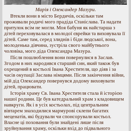
Марія і Олександер Мазури.
Втекли вони в місто Бердичів, оскільки там
проживали родичі мого прадіда Станіслава. Та надати
притулок всім не могли. Моя бабуня як найстарша з
дітей переховувалася в молодої єврейки та виховувала її
дітей. Саме там, серед злиднів і біди людської, вона,
молоденька дівчина, зустріла свого майбутнього
чоловіка, мого діда Олександра Мазура.
Після пошлюблення вони повернулися в Заслав.
Згодом в них народився старший син, який також був
охрещений в костьолі Івана Хрестителя, що діяв і за
часів окупації Заслава німцями. Після закінчення війни,
мій дід Олександер повернувся додому виховувати
дітей, працювати.
Історія храму Св. Івана Хрестителя стала й історією
нашої родини. Це був катедральний храм з кладовищем
навкруги. Як і в усіх костьолах, під центральним
вівтарем знаходилися мармурові склепи багатих
меценатів, які будували чи спонсорували костьол.
Власне ці поховання були знайдені лише після
зруйнування храму, оскільки вхід до підвального