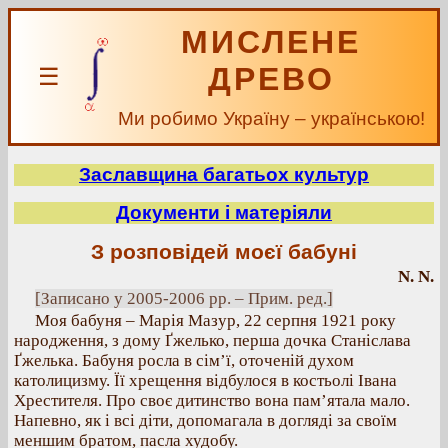
МИСЛЕНЕ
ДРЕВО
☰
Ми робимо Україну – українською!
Заславщина багатьох культур
Документи і матеріяли
З розповідей моєї бабуні
N. N.
[Записано у 2005-2006 рр. – Прим. ред.]
Моя бабуня – Марія Мазур, 22 серпня 1921 року
народження, з дому Ґжелько, перша дочка Станіслава
Ґжелька. Бабуня росла в сім’ї, оточеній духом
католицизму. Її хрещення відбулося в костьолі Івана
Хрестителя. Про своє дитинство вона пам’ятала мало.
Напевно, як і всі діти, допомагала в догляді за своїм
меншим братом, пасла худобу.