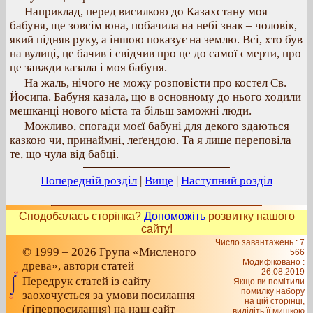
Наприклад, перед висилкою до Казахстану моя
бабуня, ще зовсім юна, побачила на небі знак – чоловік,
який підняв руку, а іншою показує на землю. Всі, хто був
на вулиці, це бачив і свідчив про це до самої смерти, про
це завжди казала і моя бабуня.
На жаль, нічого не можу розповісти про костел Св.
Йосипа. Бабуня казала, що в основному до нього ходили
мешканці нового міста та більш заможні люди.
Можливо, спогади моєї бабуні для декого здаються
казкою чи, принаймні, леґендою. Та я лише переповіла
те, що чула від бабці.
Попередній розділ
|
Вище
|
Наступний розділ
Сподобалась сторінка?
Допоможіть
розвитку нашого
сайту!
Число завантажень : 7
© 1999 – 2026 Група «Мисленого
566
Модифіковано :
древа», автори статей
26.08.2019
Передрук статей із сайту
Якщо ви помітили
помилку набору
заохочується за умови посилання
на цiй сторiнцi,
(гіперпосилання) на наш сайт
видiлiть її мишкою