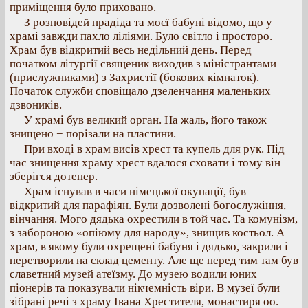
приміщення було приховано.
З розповідей прадіда та моєї бабуні відомо, що у
храмі завжди пахло ліліями. Було світло і просторо.
Храм був відкритий весь недільний день. Перед
початком літургії священик виходив з міністрантами
(прислужниками) з Захристії (бокових кімнаток).
Початок служби сповіщало дзеленчання маленьких
дзвоників.
У храмі був великий орган. На жаль, його також
знищено − порізали на пластини.
При вході в храм висів хрест та купель для рук. Під
час знищення храму хрест вдалося сховати і тому він
зберігся дотепер.
Храм існував в часи німецької окупації, був
відкритий для парафіян. Були дозволені богослужіння,
вінчання. Мого дядька охрестили в той час. Та комунізм,
з забороною «опіюму для народу», знищив костьол. А
храм, в якому були охрещені бабуня і дядько, закрили і
перетворили на склад цементу. Але ще перед тим там був
славетний музей атеїзму. До музею водили юних
піонерів та показували нікчемність віри. В музеї були
зібрані речі з храму Івана Хрестителя, монастиря оо.