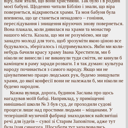
віру, пам’ятали, що вони християни. Так було і в родині
моєї бабуні. Щоденно читали Біблію і знали, що віра
повернеться, відкриються храми. Та моя бабуня була
впевнена, що це станеться ненадовго – гоніння,
переслідування і знищення віруючих знову повернеться.
Вона плакала, коли дивилася на храми та монастир
нашого міста. Казала, що ми не розуміємо, ми ще
занадто молоді для того, щоб зрозуміти якою ціною все
будувалось, зберігалось і підтримувалось. Якби ми коли-
небудь бачили красу храму Івана Хрестителя, ми б
ніколи не винесли і не викинули туди сміття, не кинули б
камінцем в раму заради розваги. І я так думаю: культура
народу починається з самого народу. Якщо ми не
цінуватимемо працю людських рук, будемо знищувати
храми, до якої конфесії вони не належали б, ми ніколи не
будемо народом.
Кожна вулиця, дорога, будинок Заслава про щось
нагадував моїй бабці. Наприклад, у приміщенні
нинішньої школи № 3 був суд, де проходили судові
процеси лише над простими людьми – міщанами. У
теперішній музичній фабриці знаходилися найсвятіші
речі для іудеїв – сувої зі Старим Заповітом, адже тут
була їхня синагога. Щосуботи тут запалювались