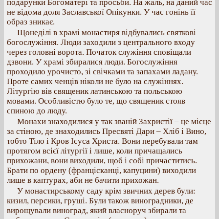
подарунки Богоматері та просьби. На жаль, на даний час
не відома доля Заславської Опікунки. У час гонінь її
образ зникає.
Щонеділі в храмі монастиря відбувались святкові
богослужіння. Люди заходили з центрального входу
через головні ворота. Початок служіння сповіщали
дзвони. У храмі збиралися люди. Богослужіння
проходило урочисто, зі свічками та запахами ладану.
Проте самих ченців ніколи не було на служіннях.
Літургію вів священик латинською та польською
мовами. Особливістю було те, що священик стояв
спиною до люду.
Монахи знаходилися у так званій Захристії – це місце
за стіною, де знаходились Пресвяті Дари – Хліб і Вино,
тобто Тіло і Кров Ісуса Христа. Вони перебували там
протягом всієї літургії і лише, коли причащались
прихожани, вони виходили, щоб і собі причаститись.
Брати по ордену (францісканці, капуцини) виходили
лише в каптурах, аби не бачити прихожан.
У монастирському саду крім звичних дерев були:
кизил, персики, груші. Були також виноградники, де
вирощували виноград, який власноруч збирали та