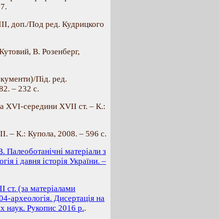
7.
ІІ, доп./Под ред. Кудрицкого
 Кутовий, В. Розенберг,
окументи)/Під. ред.
2. – 232 с.
а ХVІ-середини ХVІІ ст. – К.:
. – К.: Купола, 2008. – 596 с.
В. Палеоботанічні матеріали з
огія і давня історія України. –
І ст. (за матеріалами
04-археологія. Дисертація на
х наук. Рукопис 2016 р.
.