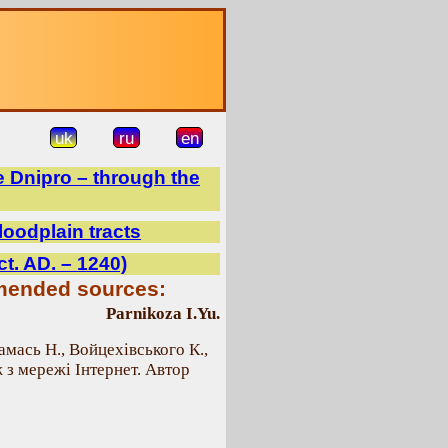
uk
ru
en
e Dnipro – through the
floodplain tracts
ct. AD. – 1240)
mmended sources:
Parnikoza I.Yu.
амась Н., Войцехівського К.,
 з мережі Інтернет. Автор