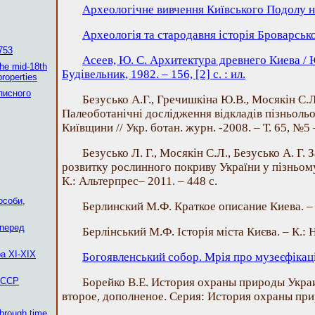
Археологічне вивчення Київського Подолу н
Археологія та стародавня історія Броварсько
753
Асеев, Ю. С. Архитектура древнего Киева / Ю
the mid-18th
Будівельник, 1982. – 156, [2] c. : ил.
properties
писного
Безусько А.Г., Гречишкіна Ю.В., Мосякін С.Л
Палеоботанічні дослідження відкладів пізньоль
Київщини // Укр. ботан. журн. -2008. – Т. 65, №5 
Безусько Л. Г., Мосякін С.Л., Безусько A. Г. 
розвитку рослинного покриву України у пізньому
К.: Альтерпрес– 2011. – 448 с.
особи,
Берлинский М.Ф. Краткое описание Киева. – К.
 перед
Берлінський М.Ф. Історія міста Києва. – К.: 
а XI-XIX
Богоявленський собор. Мрія про музеєфікаці
 ССР
Борейко В.Е. История охраны природы Украи
второе, дополненое. Серия: История охраны прир
through time