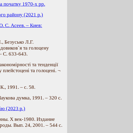
а початку 1970-х рр.
го району (2021 р.)
. С. Асеев. – Киев:
., Безусько Л.Г.
одовиков`я та голоцену
– С. 633-643.
Закономірності та тенденції
 плейстоцені та голоцені. ¬
, 1991. – с. 58.
Наукова думка, 1991. – 320 с.
ю (2023 р.)
ны. Х век-1980. Издание
оды. Вып. 24, 2001. – 544 с.