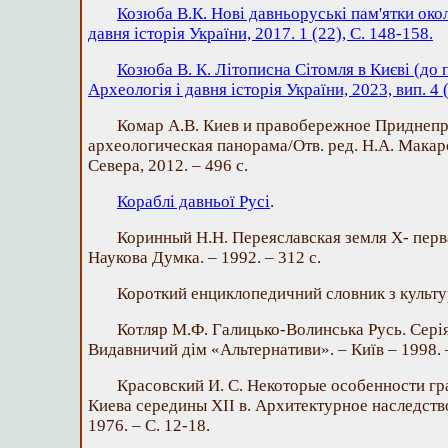
Козюба В.К. Нові давньоруські пам'ятки окол
давня історія України, 2017. 1 (22), С. 148-158.
Козюба В. К. Літописна Сітомля в Києві (до п
Археологія і давня історія України, 2023, вип. 4 (
Комар А.В. Киев и правобережное Приднепров
археологическая панорама/Отв. ред. Н.А. Макар
Севера, 2012. – 496 с.
Кораблі давньої Русі
.
Коринный Н.Н. Переяславская земля Х- первая
Наукова Думка. – 1992. – 312 с.
Короткий енциклопедичний словник з культур
Котляр М.Ф. Галицько-Волинська Русь. Серія У
Видавничий дім «Альтернативи». – Київ – 1998. –
Красовский И. С. Некоторые особенности г
Киева середины ХІІ в. Архитектурное наследство
1976. – С. 12-18.