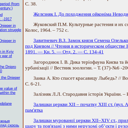
С. 38.
period (from
century.)
Желєзняк І. До походження ойконіма Неводи
ed
t. -1917
Жуковский П.М. Культурные растения и их со
Dnieper in
Колос, 1964. – 752 с.
ation struggle
Завитневич В.З. Замок князя Семена Олельк
Dnieper in
под Киевом // Чтения в историческом обществе 
1891. — Кн. 5. — Отд. 2. — С. 134-41
n in Kyiv
 war of
Загороднюк І. В. Дика теріофауна Києва та йо
the Dnipro
урбанізації // Вестник зоологии. – Т. (37)-№6 -20
90
f the Dnieper
Заика А. Кто спасет красавицу Лыбедь? // Во
C. 6-21.
he value of
within the
Залізняк Л.Л. Стародавня історія України. – К
odplane
Залишки церкви ХІІ – початку ХІІІ ст. (вул. 
пам'ятка
Залишки мурованої церкви ХІІ–XIV ст., прил
эжныя
ляд скрозь
шару та пов'язані з ними нерухомі об’єкти і рух