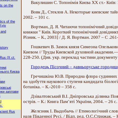
Вакулишин С. Топонімія Києва ХХ ст.- Київ: 
ts on the
Вовк Д., Стеклов А. Некоторые киевские тайны
2002. – 101 c.
tics of the
 Kyiv
Вортман, Д. Я. Читаючи топонімічний довідн
s and
книжки " Київ. Короткий топонімічний довідникт
Різник. – К., 2003] / Д. Я. Вортман. 2007 – С .261
Гошкевич В. Замок князя Симеона Олельков
istory
Киевом // Труды Киевской духовной академии.—
228-250. (Див. укр. переклад частини документу 
 Rus (Х ct.
Городець Пісочний – давньоруське городище
темі
нього Києва
Гречишкіна Ю.В. Природна флора судинних 
д
на здобуття наукового ступеня кандидата біологі
ави
ботаніка. – К.-2010 – 358 c.
ровські
янки заплави
с
Дзівалтовський В.І. Дніпровська ділянка По
острів. – К.: Книга Пам’яті України, 2004. – 26 с.
d
s:
Желєзняк І. Выдобычь // Етимологічний сло
ncient Rus
назв Південної Русі. / Відп. ред. О.С.Стрижак. –