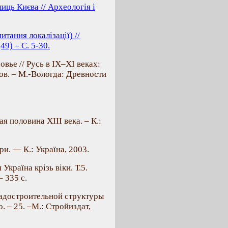
иць Києва // Археологія і
итання локалізації) //
49) – С. 5-30.
ье // Русь в IX–XI веках:
ов. – М.-Вологда: Древности
 половина ХІІІ века. – К.:
и. — К.: Україна, 2003.
країна крізь віки. Т.5.
 335 с.
радостроительной структуры
. – 25. –М.: Стройиздат,