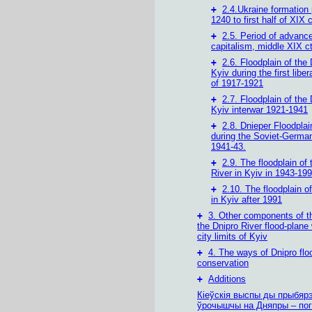
+
2.4.Ukraine formation 
1240 to first half of XIX 
+
2.5. Period of advanc
capitalism, middle XIX c
+
2.6. Floodplain of the 
Kyiv during the first liber
of 1917-1921
+
2.7. Floodplain of the 
Kyiv interwar 1921-1941
+
2.8. Dnieper Floodplai
during the Soviet-German
1941-43.
+
2.9. The floodplain of 
River in Kyiv in 1943-19
+
2.10. The floodplain o
in Kyiv after 1991
+
3. Other components of t
the Dnipro River flood-plane 
city limits of Kyiv
+
4. The ways of Dnipro flo
conservation
+
Additions
Кіеўскія выспы ды прыбяр
ўрочышчы на Дняпры – пог