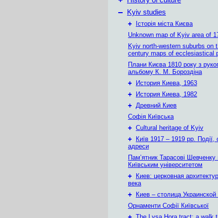
History of culture
–
Kyiv studies
+
Історія міста Києва
Unknown map of Kyiv area of 1
Kyiv north-western suburbs on 
century maps of ecclesiastical 
Плани Києва 1810 року з руко
альбому К. М. Бороздіна
+
История Киева, 1963
+
История Киева, 1982
+
Древний Киев
Софія Київська
+
Cultural heritage of Kyiv
+
Київ 1917 – 1919 рр. Події, 
адреси
Пам’ятник Тарасові Шевченку
Київським університетом
+
Киев: церковная архитектур
века
+
Киев – столица Украинской
Орнаменти Софії Київської
+
The Lysa Hora tract: a walk 