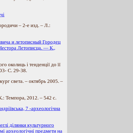
чі
родичи – 2-е изд. – Л.:
овича и летописный Городец
Нестора Летописца. — К.,
го околиць і тенденції до її
03- С. 29-38.
кург света. – октябрь 2005. –
.: Темпора, 2012. – 542 с.
Андріївська, 7 -археологічна
еглі ділянки культурного
омі археологічні предмети на