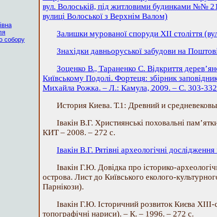
вул. Волоській, під житловими будинками №№ 2
вулиці Волоської з Верхнім Валом)
івна
ля
Залишки мурованої споруди ХІІ століття (вул
о собору
Знахідки давньоруської забудови на Поштові
Зоценко В., Тараненко С. Відкриття дерев’ян
Київському Подолі. Фортеця: збірник заповідни
Михайла Рожка. – Л.: Камула, 2009. – С. 303-332
История Киева. Т.1: Древний и средневековый 
Івакін В.Г. Християнські поховальні пам’ятк
КИТ – 2008. – 272 с.
Івакін В.Г. Рятівні археологічні дослідження 
Івакін Г.Ю. Довідка про історико-археологі
острова. Лист до Київського еколого-культурного
Парнікози).
Івакін Г.Ю. Історичний розвиток Києва ХІІІ-
топографічні нариси). – К. – 1996. – 272 с.