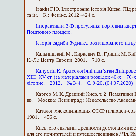
Івакін Г.Ю. Ілюстрована історія Києва. Під ред
та ін. – К.: Фенікс, 2012.-424 с.
Інтерактивна 3-D прогулянка портовим кварт
Поштовою площею.
Історія садиби будинку, розташованого на ву
Кальницький М., Киркевич В., Грицик М. Киї
К.-Л.: Центр Європи, 2001. – 710 с.
Капустін К. Археологічні пам’ятки Дніпров
ХІІІ–XV ст. (за матеріалами розвідок 40-х – 70-х
літопис. – 2012. – № 3-4. – С. 9-20. (04.07.2020)
Каргер М. К. Древний Киев, т. 2. Памятники 
вв. – Москва; Ленинград : Издательство Академи
Каталог млекопитающих СССР (плиоцен-совр
1981. – 456 с.
Киев, его святыни, древности достопамятно
для его почитателей и путешественников / Чл. И