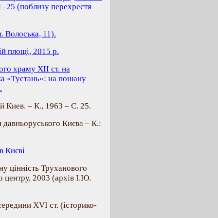
1–25 (поблизу перехрестя
. Волоська, 11).
й площі, 2015 р.
ого храму ХІІ ст. на
ка «Тустань»: на пошану
.
Киев. – К., 1963 – C. 25.
и давньоруського Києва – К.:
в Києві
чну цінність Труханового
 центру, 2003 (архів І.Ю.
середини ХVІ ст. (історико-