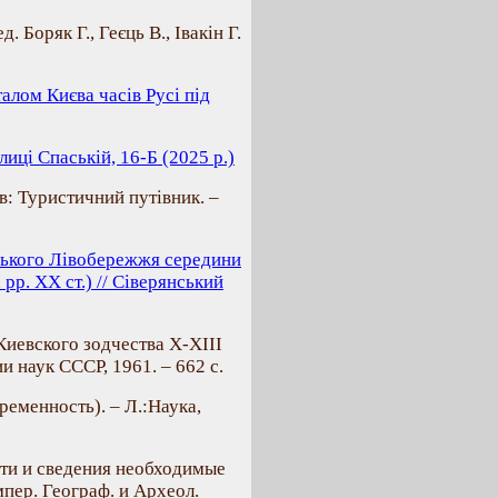
. Боряк Г., Геєць В., Івакін Г.
алом Києва часів Русі під
лиці Спаській, 16-Б (2025 р.)
в: Туристичний путівник. –
ського Лівобережжя середини
 рр. ХХ ст.) // Сіверянський
Киевского зодчества X-XIII
и наук СССР, 1961. – 662 с.
еменность). – Л.:Наука,
сти и сведения необходимые
мпер. Географ. и Археол.