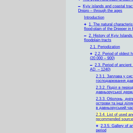
–
Kyiv islands and coastal trac
Dnipro – through the ages
Introduction
+
1. The natural characteris
flood-plain of the Dnieper in
–
2. History of Kyiv Island
floodplain tracts
2.1. Periodization
+
2.2. Period of oldest h
(20.000 – 900)
–
2.3. Period of ancient
AD. – 1240)
2.3.1. Заплава у сис
господарювання дав
2.3.2. Поділ в періо
давньоруської держ
2.3.3. Оболонь, дніп
острови та інші діл
в давньоруський ча
2.3.4. List of used an
recommended source
+
2.3.5. Gallery of a
period