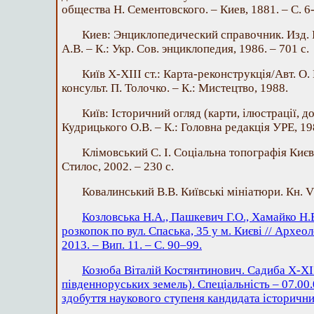
общества Н. Сементовского. – Киев, 1881. – С. 6-
Киев: Энциклопедический справочник. Изд. І
А.В. – К.: Укр. Сов. энциклопедия, 1986. – 701 с.
Київ Х-ХІІІ ст.: Карта-реконструкція/Авт. О.
консульт. П. Толочко. – К.: Мистецтво, 1988.
Київ: Історичний огляд (карти, ілюстрації, д
Кудрицького О.В. – К.: Головна редакція УРЕ, 198
Клімовський С. І. Соціальна топографія Києв
Стилос, 2002. – 230 с.
Ковалинський В.В. Київські мініатюри. Кн. VII
Козловська Н.А., Пашкевич Г.О., Хамайко Н.
розкопок по вул. Спаська, 35 у м. Києві // Археол
2013. – Вип. 11. – С. 90–99.
Козюба Віталій Костянтинович. Садиба Х-ХІІ
південноруських земель). Спеціальність – 07.00.
здобуття наукового ступеня кандидата історични