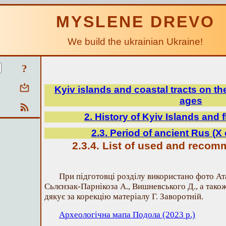
MYSLENE DREVO
We build the ukrainian Ukraine!
?
Kyiv islands and coastal tracts on th
ages
2. History of Kyiv Islands and 
2.3. Period of ancient Rus (Х 
2.3.4. List of used and reco
При підготовці розділу використано фото Ат
Сьлєнзак-Парнікоза А., Вишневського Д., а також
дякує за корекцію матеріалу Г. Заворотній.
Археологічна мапа Подола (2023 р.)