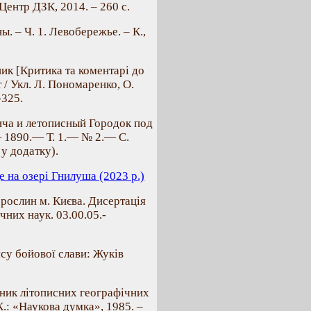
Центр ДЗК, 2014. – 260 с.
. – Ч. 1. Левобережье. – К.,
ик [Критика та коментарі до
 / Укл. Л. Пономаренко, О.
-325.
ича и летописный Городок под
 1890.— Т. 1.— № 2.— C.
у додатку).
 на озері Гнилуша (2023 р.)
рослин м. Києва. Дисертація
чних наук. 03.00.05.-
ясу бойової слави: Жуків
вник літописних географічних
 К.: «Наукова думка», 1985. –