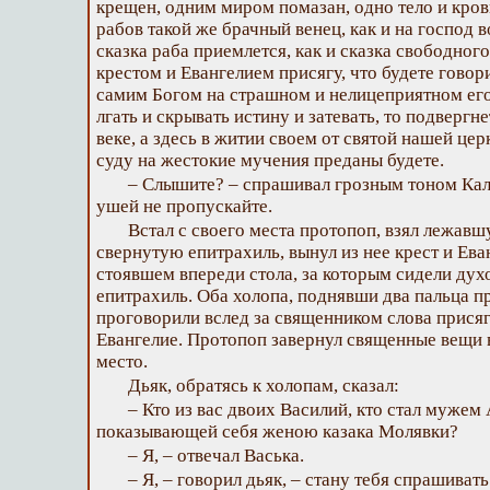
крещен, одним миром помазан, одно тело и кров
рабов такой же брачный венец, как и на господ в
сказка раба приемлется, как и сказка свободног
крестом и Евангелием присягу, что будете говор
самим Богом на страшном и нелицеприятном его
лгать и скрывать истину и затевать, то подвергн
веке, а здесь в житии своем от святой нашей це
суду на жестокие мучения преданы будете.
– Слышите? – спрашивал грозным тоном Кал
ушей не пропускайте.
Встал с своего места протопоп, взял лежавш
свернутую епитрахиль, вынул из нее крест и Ева
стоявшем впереди стола, за которым сидели дух
епитрахиль. Оба холопа, поднявши два пальца п
проговорили вслед за священником слова присяг
Евангелие. Протопоп завернул священные вещи в
место.
Дьяк, обратясь к холопам, сказал:
– Кто из вас двоих Василий, кто стал мужем
показывающей себя женою казака Молявки?
– Я, – отвечал Васька.
– Я, – говорил дьяк, – стану тебя спрашивать