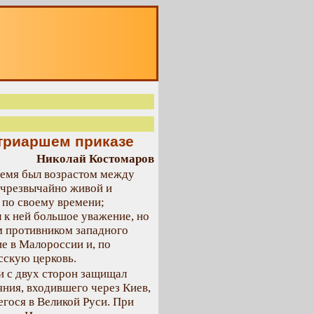
О
атриаршем приказе
Николай Костомаров
ремя был возрастом между
 чрезвычайно живой и
 по своему времени;
л к ней большое уважение, но
м противником западного
е в Малороссии и, по
сскую церковь.
и с двух сторон защищал
яния, входившего через Киев,
егося в Великой Руси. При