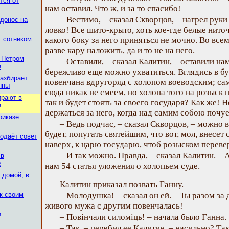
тся от
нам оставил. Что ж, и за то спасибо!
– Вестимо, – сказал Скворцов, – нагрел руки
 донос на
ловко! Все шито-крыто, хоть кое-где белые нито
т сотником
какого боку за него приняться не мочно. Во вс
разве кару наложить, да и то не на него.
с Петром
– Оставили, – сказал Калитин, – оставили на
е
бережливо еще можно ухватиться. Вглядись в бу
разбирает
повенчана вдругоряд с холопом воеводским; сам
нны
сюда никак не смеем, но холопа того на розыск 
ирают в
так и будет стоять за своего государя? Как же! 
е
держаться за него, когда над самим собою почуе
риказе
– Ведь подчас, – сказал Скворцов, – можно 
будет, попугать святейшим, что вот, мол, внесет
подаёт совет
наверх, к царю государю, чтоб розыском переве
– И так можно. Правда, – сказал Калитин. – 
 в
е
нам 54 статья уложения о холопьем суде.
 домой, в
Калитин приказал позвать Ганну.
к своим
– Молодушка! – сказал он ей. – Ты разом за
живого мужа с другим повенчалась!
и
– Повінчали силоміць! – начала было Ганна.
– Так, – перебил ее Калитин, – насильно? Та