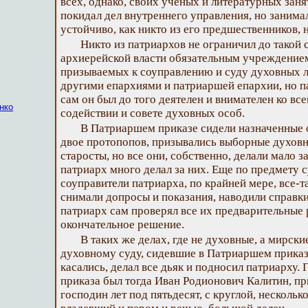
всех, однако, своих ученых и литературных заня
покидал дел внутреннего управления, но занима
устойчиво, как никто из его предшественников, 
Никто из патриархов не ограничил до такой 
архиерейской власти обязательным учреждением
призываемых к соуправлению и суду духовных ли
другими епархиями и патриаршей епархии, но па
сам он был до того деятелен и внимателен ко все
нко
содействии и совете духовных особ.
В Патриаршем приказе сидели назначенные 
двое протопопов, призывались выборные духовн
старосты, но все они, собственно, делали мало з
патриарх много делал за них. Еще по предмету 
соуправители патриарха, по крайней мере, все-т
снимали допросы и показания, наводили справки
патриарх сам проверял все их предварительные 
окончательное решение.
В таких же делах, где не духовные, а мирск
духовному суду, сидевшие в Патриаршем приказе
касались, делал все дьяк и подносил патриарху
приказа был тогда Иван Родионович Калитин, п
господин лет под пятьдесят, с круглой, несколь