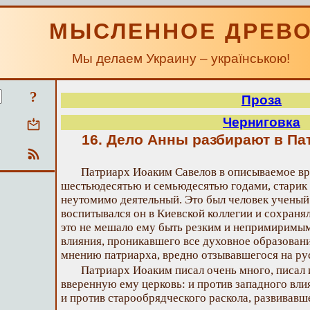
МЫСЛЕННОЕ ДРЕВ
Мы делаем Украину – українською!
?
Проза
Черниговка
16. Дело Анны разбирают в П
Патриарх Иоаким Савелов в описываемое в
шестьюдесятью и семьюдесятью годами, старик
неутомимо деятельный. Это был человек ученый
воспитывался он в Киевской коллегии и сохраня
это не мешало ему быть резким и непримиримы
влияния, проникавшего все духовное образовани
мнению патриарха, вредно отзывавшегося на ру
Патриарх Иоаким писал очень много, писал 
вверенную ему церковь: и против западного вли
и против старообрядческого раскола, развивавш