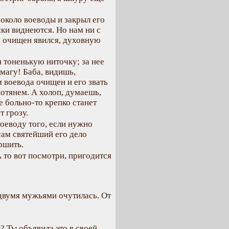
 около воеводы и закрыл его
чки виднеются. Но нам ни с
ем очищен явился, духовную
м тоненькую ниточку; за нее
магу! Баба, видишь,
 воевода очищен и его звать
потянем. А холоп, думаешь,
Не больно-то крепко станет
т грозу.
воеводу того, если нужно
 сам святейший его дело
ршить.
А то вот посмотри, пригодится
 двумя мужьями очутилась. От
к? Ты объявила это в своей