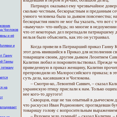
владевший и пером и речью, большой делец.
Патриарх оказывал ему чрезвычайное довери
сколько честным, бескорыстным и преданным се
умного человека была за дьяком повсеместна; на
бескорыстия никто не мог бы указать, что вот с т
ковник
«вымучил» что-нибудь; но многие в недоумении
да Чоглоков
что от некоторых дел перепадали патриаршему 
ивны и её
нельзя было объяснить, как это он устраивал.
Молявки и
Когда привели в Патриарший приказ Ганну К
этот день явившийся в Приказ для исполнения св
т Ганну
товарищем своим, другим дьяком Леонтием Сав
ей Ганны
Калитин любил и покровительствовал. Прежде чем
приведенную в приказ женщину, Калитин прочита
 гетману
препроводили из Малороссийского приказа; в эт
ается
суть дела, касавшаяся и Чоглокова.
– Смотри-ко, Левонтий Саввич, – сказал Кал
ся на
украинскую птицу прислали к нам. Только ощипали
нее кого-то другого!
ют
Скворцов, еще не так опытный в дьяческом де
что раскусил Иван Родионович; проглядевши бум
овладевает
товарищу голову с вопросительным выражением 
– Разумен зело думный! – сказал Калитин. –