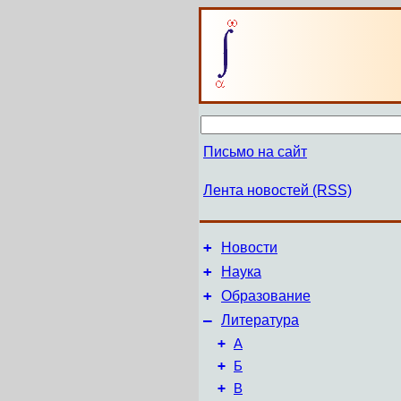
Письмо на сайт
Лента новостей (RSS)
+
Новости
+
Наука
+
Образование
–
Литература
+
А
+
Б
+
В