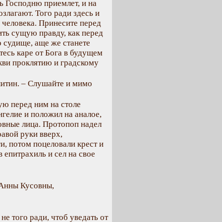
ь Господню приемлет, и на
озлагают. Того ради здесь и
о человека. Принесите перед
ить сущую правду, как перед
 судище, аще же станете
етесь каре от Бога в будущем
ркви проклятию и градскому
итин. – Слушайте и мимо
ую перед ним на столе
нгелие и положил на аналое,
овные лица. Протопоп надел
равой руки вверх,
и, потом поцеловали крест и
 епитрахиль и сел на свое
 Анны Кусовны,
 не того ради, чтоб уведать от