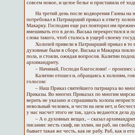
совсем новое, и целое белье и приставила её ход
На третий день после водворения Ганны на 
потребовал в Патриарший приказ к ответу холоп
Макарку. Господин еще раз повторил им прежнее
вмешивать его в дело. Васька перекрестился и п
слова такого, чтоб сталось в ущерб своему госу
Холопей привели в Патриарший приказ в то 
духовные были в сборе. Васька и Макарка покло
пола, и стояли, ожидая вопросов. Калитин подо
архимандриту.
– Начинай, Господи благослови! – произнес
Калитин отошел и, обращаясь к холопям, г
голосом:
– Наш Приказ святейшего патриарха во мног
Приказы. Во многих Приказах по многим мирск
верить не указано и спрашивать холопа неприст
невольный человек, и чести на нем нет, и бесчест
у нас насчет этого не так, здесь ведаются дела д
– А о духовных вещах, – сказал архимандрит,
писании: несть скиф, ни эллин, ни раб, ни свобо
бывает такая же честь, как не рабу. Раб, как и е