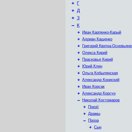
+
Г
+
Д
+
З
–
К
+
Иван Карпенко-Карый
+
Адриан Кащенко
+
Григорий Квитка-Основьяне
+
Олекса Кирий
+
Прасковья Кирий
+
Юрий Клен
+
Ольга Кобылянская
+
Александр Кониский
+
Иван Корсак
+
Александр Корсун
–
Николай Костомаров
+
Поезії
+
Драмы
–
Проза
+
Сын