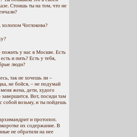
азе. Стоишь ты на том, что не
венчали?
, холопом Чоглокова?
жу?
.
– пожить у нас в Москве. Есть
есть и пить? Есть у тебя,
обрые люди?
есь, так не хочешь ли –
дка, не бойся, – не подумай
меня жена, дети, худого
 завершится. Вот, посиди там
 с собой возьму, и ты пойдешь
архимандрит и протопоп.
 вкоротке их содержание. В
вные не обратили на нее