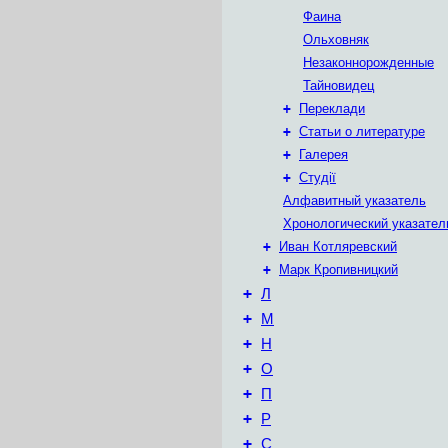
Фаина
Ольховняк
Незаконнорожденные
Тайновидец
+
Переклади
+
Статьи о литературе
+
Галерея
+
Студії
Алфавитный указатель
Хронологический указател
+
Иван Котляревский
+
Марк Кропивницкий
+
Л
+
М
+
Н
+
О
+
П
+
Р
+
С