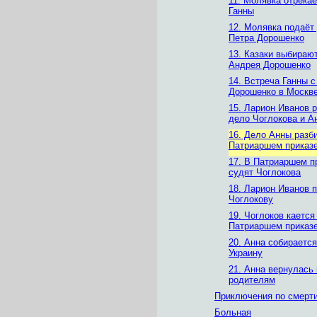
11. Молявка отрекае
Ганны
12. Молявка подаёт
Петра Дорошенко
13. Казаки выбираю
Андрея Дорошенко
14. Встреча Ганны 
Дорошенко в Москв
15. Ларион Иванов 
дело Чоглокова и А
16. Дело Анны разб
Патриаршем приказ
17. В Патриаршем п
судят Чоглокова
18. Ларион Иванов 
Чоглокову
19. Чоглоков кается
Патриаршем приказ
20. Анна собирается
Украину
21. Анна вернулась 
родителям
Приключения по смерт
Больная