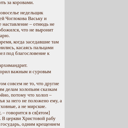
ить за коровами.
новоселье недельщик
ей Чоглокова Ваську и
 наставление – отнюдь не
обожился, что не выронит
дарю.
время, когда заседавшие там
нились, касаясь пальцами
шел под благословение к
 архимандрит.
оворил важным и суровым
ом совсем не то, что другие
им делам холопьим сказкам
ойно, потому что холоп –
ья за него не положено ему, а
уховные, а не мирские.
 – говорится в св[ятом]
д. В церкви Христовой рабу
го государь, одним крещением