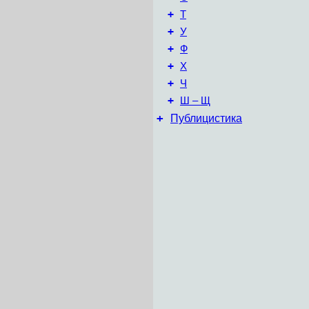
+
Т
+
У
+
Ф
+
Х
+
Ч
+
Ш – Щ
+
Публицистика