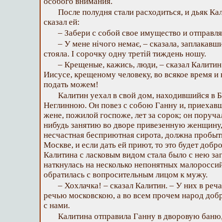
особого внимания.
После полудня стали расходиться, и дьяк Ка
сказал ей:
– Забери с собой свое имущество и отправл
– У мене нічого немає, – сказала, заплакавши
стояла. I сорочку одну третій тиждень ношу.
– Крещеные, кажись, люди, – сказал Калитин
Иисусе, крещеному человеку, во всякое время и 
подать можем!
Калитин уехал в свой дом, находившийся в Б
Неглинною. Он повез с собою Ганну и, приехавш
жене, пожилой госпоже, лет за сорок; он поруча
нибудь занятию во дворе привезенную женщину,
несчастная бесприютная сирота, должна пробыт
Москве, и если дать ей приют, то это будет добр
Калитина с ласковым видом стала было с нею заг
наткнулась на несколько непонятных малоросси
обратилась с вопросительным лицом к мужу.
– Хохлачка! – сказал Калитин. – У них в реч
речью московскою, а во всем прочем народ доб
с нами.
Калитина отправила Ганну в дворовую баню, 