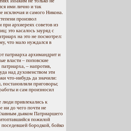
тиях Иоаким не только не
лся ими лично и так
не исключая и самого Никона.
степени произвол
 при архиереях советов из
ц; это касалось зауряд с
триарх на это не посмотрел:
му, что мало нуждался в
от патриарха архимандрит и
ые власти – поповские
а патриарха, – напротив,
суда над духовенством эти
аки что-нибудь да значили:
, постановляли приговоры;
работы и сам произносил
ие люди привлекались к
 ни до чего почти не
. Главным дьяком Патриаршего
ритоптавшийся пожилой
ко поседевшей бородкой, бойко