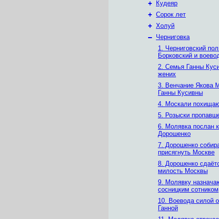
+
Кудеяр
+
Сорок лет
+
Холуй
–
Черниговка
1. Черниговский пол
Борковский и воево
2. Семья Ганны Кус
жених
3. Венчание Якова 
Ганны Кусивны
4. Москали похищаю
5. Розыски пропавш
6. Молявка послан к
Дорошенко
7. Дорошенко собир
присягнуть Москве
8. Дорошенко сдаёт
милость Москвы
9. Молявку назнача
сосницким сотником
10. Воевода силой 
Ганной