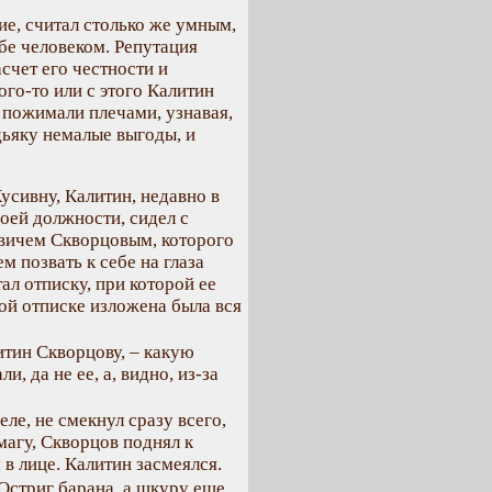
е, считал столько же умным,
бе человеком. Репутация
счет его честности и
ого-то или с этого Калитин
 пожимали плечами, узнавая,
дьяку немалые выгоды, и
усивну, Калитин, недавно в
оей должности, сидел с
вичем Скворцовым, которого
 позвать к себе на глаза
л отписку, при которой ее
ой отписке изложена была вся
итин Скворцову, – какую
, да не ее, а, видно, из-за
ле, не смекнул сразу всего,
агу, Скворцов поднял к
в лице. Калитин засмеялся.
 Остриг барана, а шкуру еще