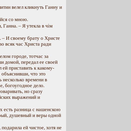
литин велел кликнуть Ганну и
яйся со мною.
, Ганна. – Я утекла в чім
. – И своему брату о Христе
во всяк час Христа ради
елом городе, тотчас за
и домой, передал ее своей
л ей приставить к какому-
 объяснивши, что это
ь несколько времени в
ое, богоугодное дело.
оваривать, но сразу
йских выражений и
ах есть разница с нашенскою
рый, душевный и веры одной
подарила ей чистое, хотя не