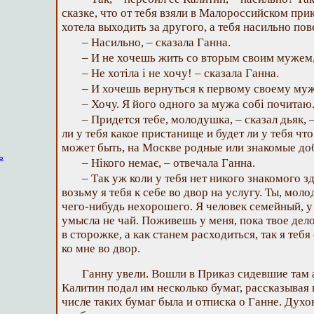
сказке, что от тебя взяли в Малороссийском прик
хотела выходить за другого, а тебя насильно по
– Насильно, – сказала Ганна.
– И не хочешь жить со вторым своим мужем
– Не хотіла і не хочу! – сказала Ганна.
– И хочешь вернуться к первому своему му
– Хочу. Я його одного за мужа собі почитаю
– Придется тебе, молодушка, – сказал дьяк, 
ли у тебя какое пристанище и будет ли у тебя что 
может быть, на Москве родные или знакомые д
ь
– Нікого немає, – отвечала Ганна.
– Так уж коли у тебя нет никого знакомого зд
возьму я тебя к себе во двор на услугу. Ты, моло
чего-нибудь нехорошего. Я человек семейный, у 
умысла не чай. Поживешь у меня, пока твое дело
в сторожке, а как станем расходиться, так я тебя
ко мне во двор.
Ганну увели. Вошли в Приказ сидевшие там 
Калитин подал им несколько бумаг, рассказывая
числе таких бумаг была и отписка о Ганне. Духо