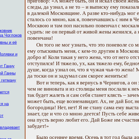
приговор: «А может быть, он и искал своей жены,
следы, да узнал, а не то – и выписку ему показа
в далекой Московщине. А разве кто-нибудь мог е
сталось со мною, как я, повенчавшись с ним в Ч
Москвою и там поп насильно повенчал с москал
ковник
судить: не он первый от живой жены женился, а
да Чоглоков
повенчана!
ивны и её
Он того не мог узнать, что это поневоле со
ему отыскивать меня, с кем-то другим в Моско
Молявки и
добро я! Коли такая у него жена, что от него отст
отступился! И тяжело, ух, как тяжело ему, бедно
т Ганну
душе, когда узнал он, что я чужая чья-то жена! 
ей Ганны
да тоски он и задумал сам скорее жениться!
 гетману
Вот и теперь, как я вернусь в Чернигов, а он 
чем не виновата и из столицы меня послали к н
ается
так будет жалеть и сам себя станет клясть – зач
может быть, еще возненавидит. Ах, не дай Бог, не
ся на
богородица! Нет, нет! Я не стану сама ему выста
знает, где и что со мною деется! Пусть себе жив
ют
она пусть верно любит его. Дай Боже им счастия
забудет!»
овладевает
Было осеннее время. Осень в тот год была д