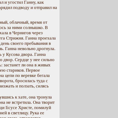
л и угостил Ганну, как
арядил подводу и отправил на
ный, облачный, время от
лось за ними солнышко. В
хала в Чернигов через
ега Стрижня. Ганна проехала
 день своего пребывания в
ь. Ганна невольно дрогнула.
ь у Кусова двора. Ганна
во двор. Сердце у нее сильно
: застанет ли она в живых
нею стариков. Первое
на цепи по веревке бегала
ворота, бросилась туда с
визжать и ползать, силясь
увшись к хате, она тронула
она не встретила. Она творит
ди Іісусе Христе, помилуй
ней в светлицу. Рука ее