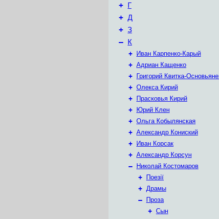
+
Г
+
Д
+
З
–
К
+
Иван Карпенко-Карый
+
Адриан Кащенко
+
Григорий Квитка-Основьяне
+
Олекса Кирий
+
Прасковья Кирий
+
Юрий Клен
+
Ольга Кобылянская
+
Александр Кониский
+
Иван Корсак
+
Александр Корсун
–
Николай Костомаров
+
Поезії
+
Драмы
–
Проза
+
Сын