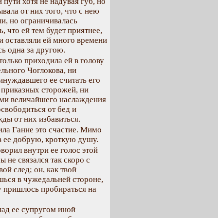
пути хотя не надувая губ, но
вала от них того, что с нею
ли, но ограничивалась
, что ей тем будет приятнее,
 и оставляли ей много времени
сь одна за другою.
 только приходила ей в голову
ельного Чоглокова, ни
инуждавшего ее считать его
и приказных сторожей, ни
ами величайшего наслаждения
освободиться от бед и
жды от них избавиться.
ила Ганне это счастие. Мимо
в ее добрую, кроткую душу.
оворил внутри ее голос этой
ы не связался так скоро с
ой след; он, как твой
ишься в чужедальней стороне,
у пришлось пробираться на
над ее супругом иной