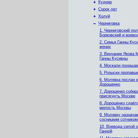
+
Кудеяр
+
Сорок лет
+
Холуй
–
Черниговка
1. Черниговский пол
Борковский и воево
2. Семья Ганны Кус
жених
3. Венчание Якова 
Ганны Кусивны
4. Москали похищаю
5. Розыски пропавш
6. Молявка послан к
Дорошенко
7. Дорошенко собир
присягнуть Москве
8. Дорошенко сдаёт
милость Москвы
9. Молявку назнача
сосницким сотником
10. Воевода силой 
Ганной