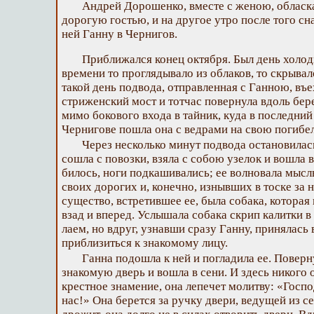
Андрей Дорошенко, вместе с женою, обласка
дорогую гостью, и на другое утро после того сн
ней Ганну в Чернигов.
Приближался конец октября. Был день холод
времени то проглядывало из облаков, то скрыва
такой день подвода, отправленная с Ганною, въе
стриженский мост и тотчас повернула вдоль бер
мимо бокового входа в тайник, куда в последний
Чернигове пошла она с ведрами на свою погибел
Через несколько минут подвода остановилас
сошла с повозки, взяла с собою узелок и вошла 
билось, ноги подкашивались; ее волновала мысль
своих дорогих и, конечно, изнывших в тоске за 
существо, встретившее ее, была собака, которая 
взад и вперед. Услышала собака скрип калитки в 
лаем, но вдруг, узнавши сразу Ганну, принялась 
приблизиться к знакомому лицу.
Ганна подошла к ней и погладила ее. Поверн
знакомую дверь и вошла в сени. И здесь никого 
крестное знамение, она лепечет молитву: «Госпо
нас!» Она берется за ручку двери, ведущей из се