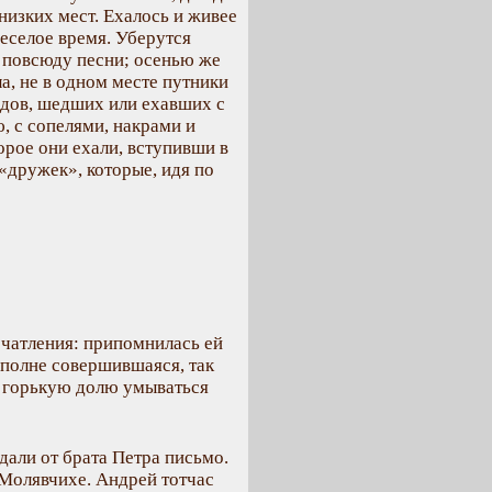
 низких мест. Ехалось и живее
веселое время. Уберутся
я повсюду песни; осенью же
ла, не в одном месте путники
здов, шедших или ехавших с
ю, с сопелями, накрами и
орое они ехали, вступивши в
дружек», которые, идя по
ечатления: припомнилась ей
 вполне совершившаяся, так
й горькую долю умываться
али от брата Петра письмо.
 Молявчихе. Андрей тотчас