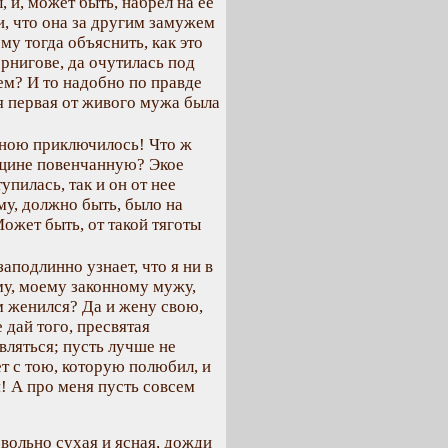
 и, может быть, набрел на ее
ли, что она за другим замужем
му тогда объяснить, как это
ернигове, да очутилась под
ем? И то надобно по правде
 я первая от живого мужа была
 мною приключилось! Что ж
вщине повенчанную? Экое
упилась, так и он от нее
му, должно быть, было на
Может быть, от такой тяготы
заподлинно узнает, что я ни в
ему, моему законному мужу,
ем женился? Да и жену свою,
 дай того, пресвятая
вляться; пусть лучше не
ет с тою, которую полюбил, и
! А про меня пусть совсем
овольно сухая и ясная, дожди