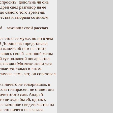
 спросить: довольна ли она
рей свел разговор на ее
до самого того времени,
чества и выбрала сотником
! – закончил свой рассказ
 это о ее муже, но ни в чем
ей Дорошенко представлял
и жалеть об нем не стоит,
авшись своей законной жены
ий тут полковой писарь стал
 дозволил Молявке жениться
ешается только в таком
тлучке семь лет; он советовал
ма ничего не говорившая, в
совет напрасен: не станет она
очет этого сам. Андрей
о не худо бы ей, однако,
ее законное свидетельство на
 это ничего не сказала.