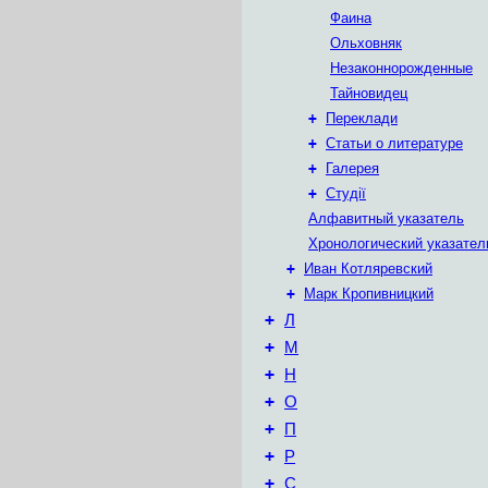
Фаина
Ольховняк
Незаконнорожденные
Тайновидец
+
Переклади
+
Статьи о литературе
+
Галерея
+
Студії
Алфавитный указатель
Хронологический указател
+
Иван Котляревский
+
Марк Кропивницкий
+
Л
+
М
+
Н
+
О
+
П
+
Р
+
С