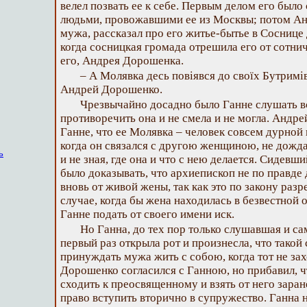
велел позвать ее к себе. Первым делом его было
людьми, провожавшими ее из Москвы; потом Анд
мужа, рассказал про его житье-бытье в Соснице 
когда сосницкая громада отрешила его от сотни
его, Андрея Дорошенка.
– А Молявка десь повіявся до своїх Бутримів
Андрей Дорошенко.
Чрезвычайно досадно было Ганне слушать все
противоречить она и не смела и не могла. Андр
Ганне, что ее Молявка – человек совсем дурной 
когда он связался с другою женщиною, не дожд
ь
и не зная, где она и что с нею делается. Сидевш
было доказывать, что архиепископ не по правде
вновь от живой жены, так как это по закону разр
случае, когда бы жена находилась в безвестной о
Ганне подать от своего имени иск.
Но Ганна, до тех пор только слушавшая и са
первый раз открыла рот и произнесла, что такой 
принуждать мужа жить с собою, когда тот не зах
Дорошенко согласился с Ганною, но прибавил, чт
сходить к преосвященному и взять от него заран
право вступить вторично в супружество. Ганна на