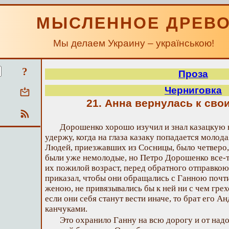
МЫСЛЕННОЕ ДРЕВ
Мы делаем Украину – українською!
?
Проза
Черниговка
21. Анна вернулась к сво
Дорошенко хорошо изучил и знал казацкую н
удержу, когда на глаза казаку попадается молод
Людей, приезжавших из Сосницы, было четверо,
были уже немолодые, но Петро Дорошенко все-та
их пожилой возраст, перед обратного отправкою
приказал, чтобы они обращались с Ганною почт
женою, не привязывались бы к ней ни с чем грех
если они себя станут вести иначе, то брат его 
канчуками.
Это охранило Ганну на всю дорогу и от над