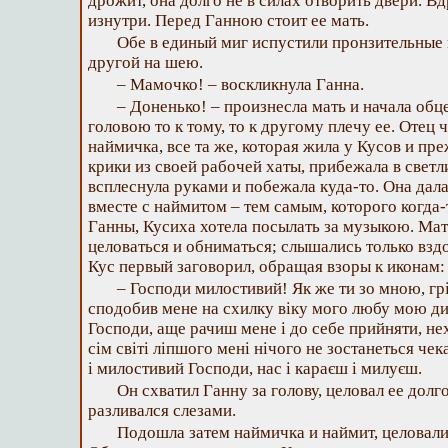
дрожит, она долго не в силах отворить двери. В
изнутри. Перед Ганною стоит ее мать.
Обе в единый миг испустили пронзительные 
другой на шею.
– Мамочко! – воскликнула Ганна.
– Доненько! – произнесла мать и начала обц
головою то к тому, то к другому плечу ее. Отец ч
наймичка, все та же, которая жила у Кусов и пр
крики из своей рабочей хаты, прибежала в светл
всплеснула руками и побежала куда-то. Она дала
вместе с наймитом – тем самым, которого когда-
Ганны, Кусиха хотела посылать за музыкою. Ма
целоваться и обниматься; слышались только взд
Кус первый заговорил, обращая взоры к иконам:
– Господи милостивий! Як же ти зо мною, гр
сподобив мене на схилку віку мого любу мою ди
Господи, аще рачиш мене і до себе прийняти, нех
сім світі ліпшого мені нічого не зостанеться чек
і милостивий Господи, нас і караєш і милуєш.
Он схватил Ганну за голову, целовал ее долг
разливался слезами.
Подошла затем наймичка и наймит, целовали