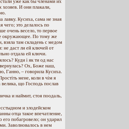
 стали уже как бы членами их
 хозяев. И они плакали,
ою.
 лавку. Кусиха, сама не зная
я чего; это делалось по
ше очень весело, то первое
се окружающее. По тому же
 взяла там складень с медом
: не даст ли ей ключей от
льно отдала ей ключи.
лось? Куди і як ти од нас
 вернулась? Ох, Боже наш,
ю, Ганно, – говорила Кусиха.
ростіть мене, коли в чім я
а велика, що Господь послав
ичка и наймит, стоя поодаль,
бесстыдном и злодейском
анны отца такое впечатление,
цо его побагровело; он ударил
ми. Заволновалось в нем