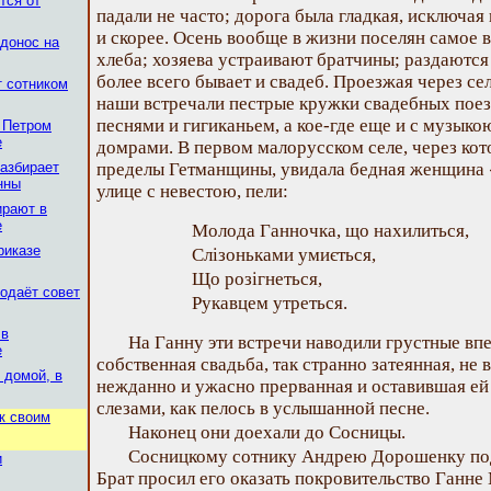
тся от
падали не часто; дорога была гладкая, исключая
и скорее. Осень вообще в жизни поселян самое 
 донос на
хлеба; хозяева устраивают братчины; раздаютс
более всего бывает и свадеб. Проезжая через се
т сотником
наши встречали пестрые кружки свадебных пое
песнями и гигиканьем, а кое-где еще и с музыко
с Петром
е
домрами. В первом малорусском селе, через кот
разбирает
пределы Гетманщины, увидала бедная женщина «
нны
улице с невестою, пели:
ирают в
е
Молода Ганночка, що нахилиться,
риказе
Слізоньками умиється,
Що розігнеться,
подаёт совет
Рукавцем утреться.
 в
На Ганну эти встречи наводили грустные вп
е
собственная свадьба, так странно затеянная, не
 домой, в
нежданно и ужасно прерванная и оставившая е
слезами, как пелось в услышанной песне.
к своим
Наконец они доехали до Сосницы.
Сосницкому сотнику Андрею Дорошенку под
и
Брат просил его оказать покровительство Ганне