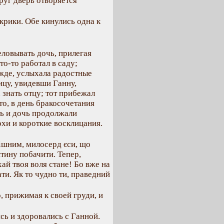
друг дверь отворяется
крики. Обе кинулись одна к
еловывать дочь, прилегая
то-то работал в саду;
ежде, услыхала радостные
ицу, увидевши Ганну,
 знать отцу; тот прибежал
то, в день бракосочетания
ть и дочь продолжали
охи и короткие восклицания.
ішним, милосерд єси, що
тину побачити. Тепер,
ай твоя воля стане! Бо вже на
ати. Як то чудно ти, праведний
о, прижимая к своей груди, и
сь и здоровались с Ганной.