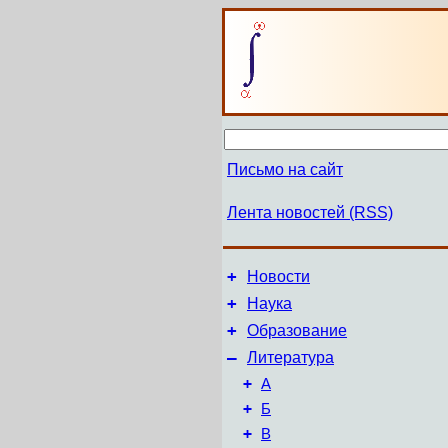
Письмо на сайт
Лента новостей (RSS)
+
Новости
+
Наука
+
Образование
–
Литература
+
А
+
Б
+
В