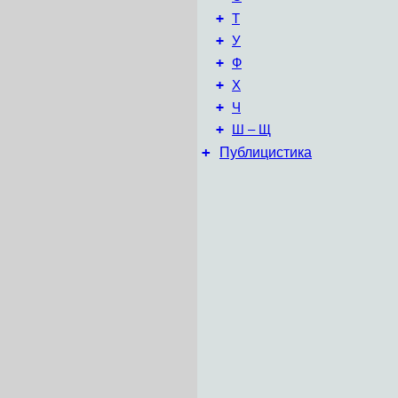
+
Т
+
У
+
Ф
+
Х
+
Ч
+
Ш – Щ
+
Публицистика