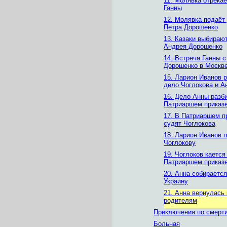
11. Молявка отрекае
Ганны
12. Молявка подаёт
Петра Дорошенко
13. Казаки выбираю
Андрея Дорошенко
14. Встреча Ганны 
Дорошенко в Москв
15. Ларион Иванов 
дело Чоглокова и А
16. Дело Анны разб
Патриаршем приказ
17. В Патриаршем п
судят Чоглокова
18. Ларион Иванов 
Чоглокову
19. Чоглоков кается
Патриаршем приказ
20. Анна собирается
Украину
21. Анна вернулась 
родителям
Приключения по смерт
Больная