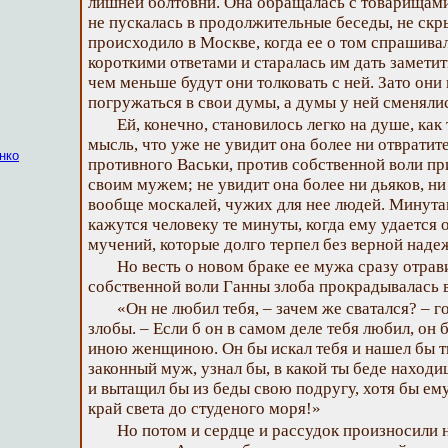
лишней болтовни. Она обращалась с товарищами 
не пускалась в продолжительные беседы, не скры
происходило в Москве, когда ее о том спрашива
короткими ответами и старалась им дать заметить
чем меньше будут они толковать с ней. Зато они
погружаться в свои думы, а думы у ней сменяли
Ей, конечно, становилось легко на душе, как
мысль, что уже не увидит она более ни отвратит
нко
противного Васьки, против собственной воли пр
своим мужем; не увидит она более ни дьяков, н
вообще москалей, чужих для нее людей. Минут
кажутся человеку те минуты, когда ему удается 
мучений, которые долго терпел без верной наде
Но весть о новом браке ее мужа сразу отрав
собственной воли Ганны злоба прокрадывалась 
«Он не любил тебя, – зачем же сватался? – г
злобы. – Если б он в самом деле тебя любил, он б
иною женщиною. Он бы искал тебя и нашел бы тв
законный муж, узнал бы, в какой ты беде наход
и вытащил бы из беды свою подругу, хотя бы ем
край света до студеного моря!»
Но потом и сердце и рассудок произносили 