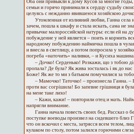
Оба они привыкли к дому Кусов за многие годы,
семьи и горячо принимали к сердцу судьбу своих
целуясь с нежданно явившеюся хозяйскою дочк
Утомленная от излияний любви, Ганна села на
зачем, пошла к шкафу и стала искать, сама не зна
привычке малороссийской натуры: если ей на ду
побуждение у ней является – поить и кормить в
народному побуждению наймичка пошла в чулан,
и внесла в светлицу, а потом попросила у хозяйки
погреба «наточить» наливки, – и Кусиха машина
– Дочко! Серденько! Розкажи, що з тобою дія
пропала? Де була? Як жива зосталась і як до нас
Боже! Як же то ми з батьком помучилися за тобо
– Мамочко! Таточко! – произнесла Ганна. – П
проти вас согрішила! Бо запевне грішниця я бул
на мене таке лихо!
– Кажи, кажи! – повторили отец и мать. Найм
напрягли внимание.
Ганна начала повесть своих бед. Рассказ о 
поступке воеводы произвел на сидевшего близ Г
что он вскочил с места, затрясся всем телом, ли
кулаком по столу, потом залился горючими слеза