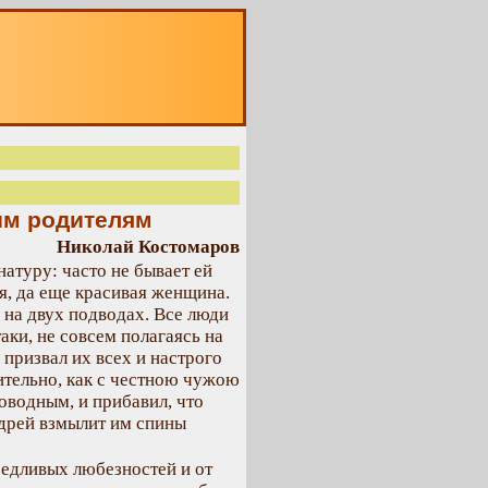
О
им родителям
Николай Костомаров
атуру: часто не бывает ей
ая, да еще красивая женщина.
 на двух подводах. Все люди
ки, не совсем полагаясь на
 призвал их всех и настрого
ительно, как с честною чужою
оводным, и прибавил, что
Андрей взмылит им спины
оедливых любезностей и от