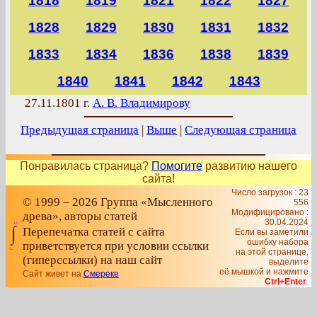
1818
1819
1821
1822
1827
1828
1829
1830
1831
1832
1833
1834
1836
1838
1839
1840
1841
1842
1843
27.11.1801 г.
А. В. Владимирову
Предыдущая страница
|
Выше
|
Следующая страница
Понравилась страница?
Помогите
развитию нашего
сайта!
Число загрузок : 23
© 1999 – 2026 Группа «Мысленного
556
Модифицировано :
древа», авторы статей
30.04.2024
Перепечатка статей с сайта
Если вы заметили
ошибку набора
приветствуется при условии ссылки
на этой странице,
(гиперссылки) на наш сайт
выделите
её мышкой и нажмите
Сайт живет на
Смереке
Ctrl+Enter
.