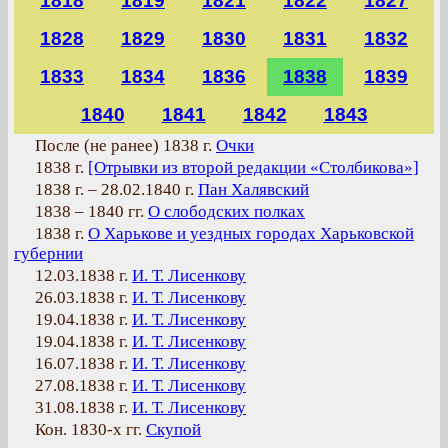
1818
1819
1821
1822
1827
1828
1829
1830
1831
1832
1833
1834
1836
1838
1839
1840
1841
1842
1843
После (не ранее) 1838 г.
Очки
1838 г.
[Отрывки из второй редакции «Столбикова»]
1838 г. – 28.02.1840 г.
Пан Халявский
1838 – 1840 гг.
О слободских полках
1838 г.
О Харькове и уездных городах Харьковской
губернии
12.03.1838 г.
И. Т. Лисенкову
26.03.1838 г.
И. Т. Лисенкову
19.04.1838 г.
И. Т. Лисенкову
19.04.1838 г.
И. Т. Лисенкову
16.07.1838 г.
И. Т. Лисенкову
27.08.1838 г.
И. Т. Лисенкову
31.08.1838 г.
И. Т. Лисенкову
Кон. 1830-х гг.
Скупой