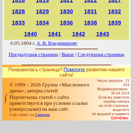
1818
1819
1821
1822
1827
1828
1829
1830
1831
1832
1833
1834
1836
1838
1839
1840
1841
1842
1843
6.05.1804 г.
А. В. Владимирову
Предыдущая страница
|
Выше
|
Следующая страница
Понравилась страница?
Помогите
развитию нашего
сайта!
Число загрузок : 23
© 1999 – 2026 Группа «Мысленного
554
Модифицировано :
древа», авторы статей
30.04.2024
Перепечатка статей с сайта
Если вы заметили
ошибку набора
приветствуется при условии ссылки
на этой странице,
(гиперссылки) на наш сайт
выделите
её мышкой и нажмите
Сайт живет на
Смереке
Ctrl+Enter
.