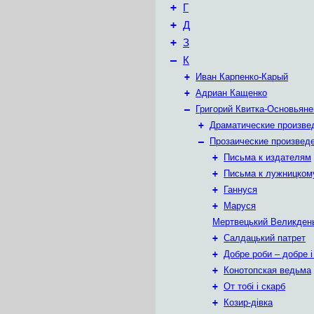
+
Г
+
Д
+
З
–
К
+
Иван Карпенко-Карый
+
Адриан Кащенко
–
Григорий Квитка-Основьяне
+
Драматические произве
–
Прозаические произвед
+
Письма к издателям
+
Письма к лужницком
+
Ганнуся
+
Маруся
Мертвецький Великден
+
Салдацький патрет
+
Добре роби – добре і
+
Конотопская ведьма
+
От тобі і скарб
+
Козир-дівка