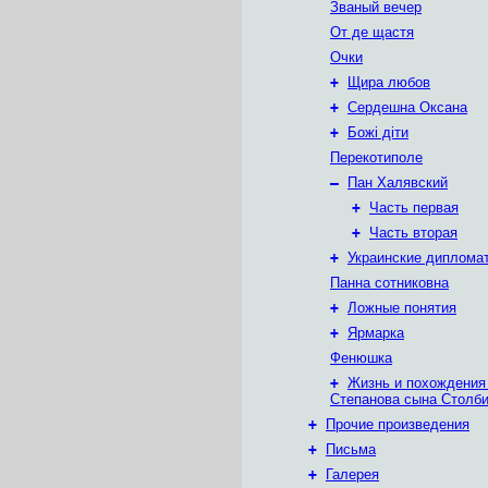
Званый вечер
От де щастя
Очки
+
Щира любов
+
Сердешна Оксана
+
Божі діти
Перекотиполе
–
Пан Халявский
+
Часть первая
+
Часть вторая
+
Украинские диплома
Панна сотниковна
+
Ложные понятия
+
Ярмарка
Фенюшка
+
Жизнь и похождения
Степанова сына Столб
+
Прочие произведения
+
Письма
+
Галерея