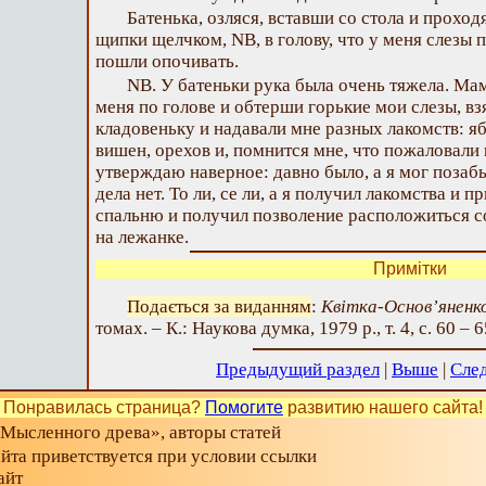
Батенька, озляся, вставши со стола и проход
щипки щелчком, NB, в голову, что у меня слезы п
пошли опочивать.
NB. У батеньки рука была очень тяжела. Мам
меня по голове и обтерши горькие мои слезы, взя
кладовеньку и надавали мне разных лакомств: я
вишен, орехов и, помнится мне, что пожаловали
утверждаю наверное: давно было, а я мог позабы
дела нет. То ли, се ли, а я получил лакомства и 
спальню и получил позволение расположиться с
на лежанке.
Примітки
Подається за виданням
:
Квітка-Основ’яненко
томах. – К.: Наукова думка, 1979 р., т. 4, с. 60 – 6
Предыдущий раздел
|
Выше
|
Сле
Понравилась страница?
Помогите
развитию нашего сайта!
«Мысленного древа», авторы статей
айта приветствуется при условии ссылки
айт