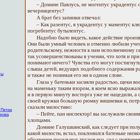
– Домине Павлусь, не могентус украдентус 
вечерницентус?
А брат без запинки отвечал:
– Как разентус, я украдентус у маментус кл
погребентус бутылентус.
Надобно было видеть, какое действие произв
Они были умный человек и отменно любили учен
родительскому, нежности к нам исполненному се
так усовершенствованы в учении, что хотя и при 
понимают ничего? Чувства его могут постигнуть
слыша детей, ведущих подобного содержания ра
ты
и также не понимая его ни в одном слове.
Глаза у батеньки засияли радостью, щеки во
на маменьку таким взором, в коем ясно выражалс
и в первую минуту восторга уже не нацедили, а 
своей кружки большую рюмку вишневки и, потре
сказали милостиво:
 Петра
– Пейте, пан инспектор! вы заслужили своим
икова
хлопцами.
Домине Галушкинский, как следует при полу
какой милости, встал, поклонился батеньке низко
ободрение посильных трудов его, сел с повторе