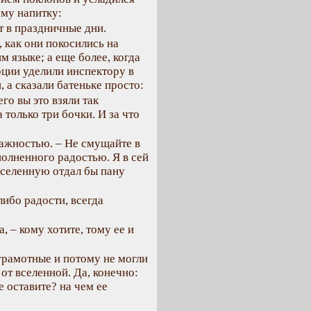
му напитку:
т в праздничные дни.
 как они покосились на
м языке; а еще более, когда
рции уделили инспектору в
 а сказали батеньке просто:
го вы это взяли так
 только три бочки. И за что
важностью. – Не смущайте в
олненного радостью. Я в сей
вселенную отдал бы пану
либо радости, всегда
, – кому хотите, тому ее и
грамотные и потому не могли
от вселенной. Да, конечно:
е оставите? на чем ее