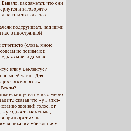
Бывало, как заметят, что они
ернутся и заговорят о
ад начали толковать о
начали подтрунивать над ними
 нас в иностранной
 отчетисто (слова, мною
 совсем не понимаю);
едь ко мне, и домине
нтус или у Веклентус?
 по моей части. Для
а российский язык:
и Веклы?
ушкинский учил петь со мною
адачу, сказав что «у Гапки-
новенно звонкий голос, от
, в угодность маменьке,
ся притвориться не
нимая никаким убеждениям,