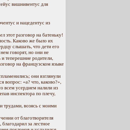
сейус вишнивентус для
ючентус и нацедентус из
ел этот разговор на батеньку!
ость. Каково же было их
рдцу слышать, что дети его
нем говорят, но они не
 и теперешние родители,
зговор на французском языке
спламенились; они взглянули
я вопрос: «а? что, каково?»,
со всем усердием налили из
пав инспектора по плечу,
и трудами, возясь с моими
чении от благотворителя
, благодарил за лестное
нием поклонов и усладился