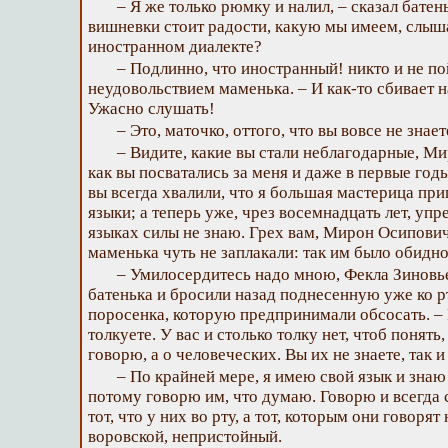
– Я же только рюмку и налил, – сказал батен
вишневки стоит радости, какую мы имеем, слыш
иностранном диалекте?
– Подлинно, что иностранный! никто и не по
неудовольствием маменька. – И как-то сбивает н
Ужасно слушать!
– Это, маточко, оттого, что вы вовсе не знает
– Видите, какие вы стали неблагодарные, М
как вы посватались за меня и даже в первые го
вы всегда хвалили, что я большая мастерица приг
языки; а теперь уже, чрез восемнадцать лет, упре
языках силы не знаю. Грех вам, Мирон Осипович
маменька чуть не заплакали: так им было обидно
– Умилосердитесь надо мною, Фекла Зиновье
батенька и бросили назад поднесенную уже ко р
поросенка, которую предпринимали обсосать. – 
толкуете. У вас и столько толку нет, чтоб понять
говорю, а о человеческих. Вы их не знаете, так и
– По крайней мере, я имею свой язык и знаю
потому говорю им, что думаю. Говорю и всегда с
тот, что у них во рту, а тот, которым они говоря
воровской, непристойный.