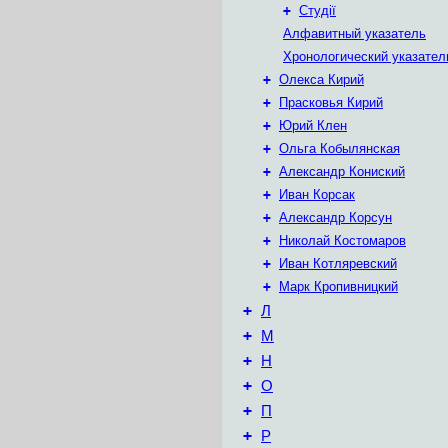
+
Студії
Алфавитный указатель
Хронологический указател
+
Олекса Кирий
+
Прасковья Кирий
+
Юрий Клен
+
Ольга Кобылянская
+
Александр Кониский
+
Иван Корсак
+
Александр Корсун
+
Николай Костомаров
+
Иван Котляревский
+
Марк Кропивницкий
+
Л
+
М
+
Н
+
О
+
П
+
Р