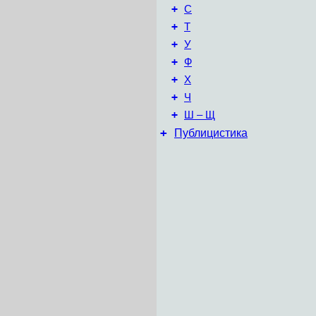
+
С
+
Т
+
У
+
Ф
+
Х
+
Ч
+
Ш – Щ
+
Публицистика