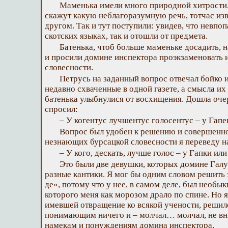
Маменька имели много природной хитрости. 
скажут какую неблагоразумную речь, тотчас изв
другом. Так и тут поступили: увидев, что невпоп
скотских языках, так и отошли от предмета.
Батенька, чтоб больше маменьке досадить, 
и просили домине инспектора проэкзаменовать и
словесности.
Петрусь на заданный вопрос отвечал бойко и
недавно схваченные в одной газете, а смысла их
батенька улыбнулися от восхищения. Дошла очер
спросил:
– У когентус лучшентус голосентус – у Гапе
Вопрос был удобен к решению и совершенно
незнающих бурсацкой словесности я переведу н
– У кого, дескать, лучше голос – у Гапки ил
Это были две девушки, которых домине Гал
разные кантики. Я мог бы одним словом решить з
де», потому что у нее, в самом деле, был необык
которого меня как морозом драло по спине. Но я
имевшей отвращение ко всякой учености, решил
понимающим ничего и – молчал… молчал, не в
намекам и понуждениям домина инспектора.