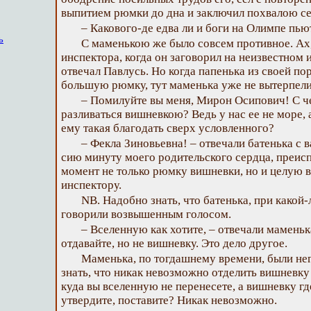
выпитием рюмки до дна и заключил похвалою се
– Какового-де едва ли и боги на Олимпе пью
ь
С маменькою же было совсем противное. Ах,
инспектора, когда он заговорил на неизвестном и
отвечал Павлусь. Но когда папенька из своей по
большую рюмку, тут маменька уже не вытерпели,
– Помилуйте вы меня, Мирон Осипович! С че
разливаться вишневкою? Ведь у нас ее не море, а
ему такая благодать сверх условленного?
– Фекла Зиновьевна! – отвечали батенька с 
сию минуту моего родительского сердца, преисп
момент не только рюмку вишневки, но и целую 
инспектору.
NB. Надобно знать, что батенька, при какой-
говорили возвышенным голосом.
– Вселенную как хотите, – отвечали маменька
отдавайте, но не вишневку. Это дело другое.
Маменька, по тогдашнему времени, были не
знать, что никак невозможно отделить вишневку 
куда вы вселенную не перенесете, а вишневку гд
утвердите, поставите? Никак невозможно.