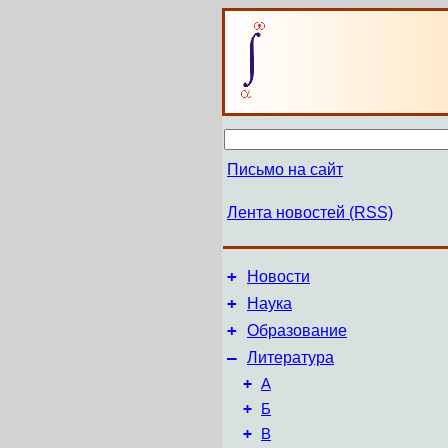
Письмо на сайт
Лента новостей (RSS)
+
Новости
+
Наука
+
Образование
–
Литература
+
А
+
Б
+
В