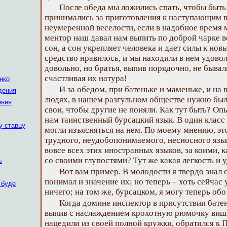
После обеда мы ложились спать, чтобы быть
принимались за приготовления к наступающим в
неумеренной веселости, если в надобное время м
ментор наш давал нам выпить по доброй чарке во
сон, а сон укрепляет человека и дает силы к нов
средство нравилось, и мы находили в нем удовол
довольно, но братья, выпив порядочно, не быва
счастливая их натура!
нко
И за обедом, при батеньке и маменьке, и на
дения
людях, в нашем разгульном обществе нужно был
ения
свои, чтобы другие не поняли. Как тут быть? О
нам таинственный бурсацкий язык. В один класс
у старцу
могли изъясняться на нем. По моему мнению, это
трудного, неудобопонимаемого, несносного язык
вовсе всех этих иностранных языков, за коими, к
со своими глупостями? Тут же какая легкость и 
ь
Вот вам пример. В молодости я твердо знал 
понимал и значение их; но теперь – хоть сейчас
 буде
ничего; на том же, бурсацком, я могу теперь об
Когда домине инспектор в присутствии бате
выпив с наслаждением крохотную рюмочку вишн
нацедили из своей полной кружки, обратился к П