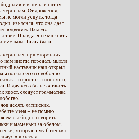
 бодрыми и в ночь, и потом
ечерницам. От движения,
ы не могли уснуть, тогда
дки, изъясняя, что она дает
ым подвигам. Нам это
ьствие. Правда, я не мог пить
ли хмельны. Такая была
 вечерницах, при сторонних
о нам иногда передать мысли
пытный наставник наш открыл
 мы поняли его и свободно
 язык – отросток латинского,
а. И для чего бы не оставить
ак хвост, следует грамматика
удобство!
слов десять латинских,
 убейте меня – не помню
о всем свободно говорить.
ньки и маменьки за обедом,
евки, которую ему батенька
авлусю и сказал: