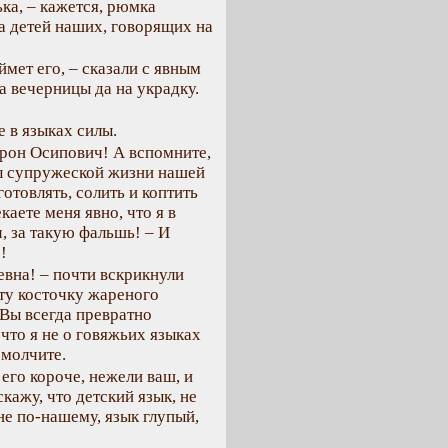
ька, – кажется, рюмка
а детей наших, говорящих на
ймет его, – сказали с явным
а вечерницы да на украдку.
е в языках силы.
ирон Осипович! А вспомните,
ды супружеской жизни нашей
отовлять, солить и коптить
каете меня явно, что я в
, за такую фальшь! – И
!
вна! – почти вскрикнули
ту косточку жареного
Вы всегда превратно
, что я не о говяжьих языках
 молчите.
 его короче, нежели ваш, и
кажу, что детский язык, не
т не по-нашему, язык глупый,