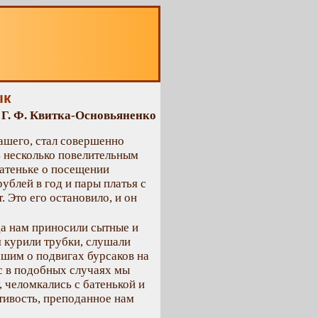
О
ык
Г. Ф. Квитка-Основьяненко
ашего, стал совершенно
ь несколько повелительным
батеньке о посещении
рублей в год и пары платья с
. Это его остановило, и он
да нам приносили сытные и
 курили трубки, слушали
ашим о подвигах бурсаков на
ас в подобных случаях мы
, челомкались с батенькой и
тивость, преподанное нам