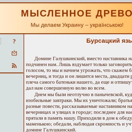
МЫСЛЕННОЕ ДРЕВ
Мы делаем Украину – українською!
Бурсацкий яз
?
Домине Галушкинский, вместо наставника н
подчинен нам. Лишь вздумает только заговорит
голосом, то мы и начнем угрожать, что скажем 
вечерниц, и тогда и он лишится места, двадцати 
плеча самого батеньки нашего, да еще и отпишут
дал нам совершенную волю во всем.
Днем мы были неотлучно в панычевской, ку
изобильные завтраки. Мы их уничтожали; братья
разные повести, рассказываемые наставником н
вечерницах и улицах в городе; последнее для н
прятали в память нашу. Приходили в дом к обеду
маменькою; обедали, наблюдая скромность и уч
домине Галушкинский.