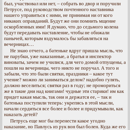
был, участвовал или нет, – собрать во двор и поручили
Петрусе, под руководством почтенного наставника
нашего управиться с ними, не принимая ни от кого
никаких оправданий. Будут же они помнить мщение
оскорбленных ими! Я думаю, что до седьмого колена
будут передавать наставление, чтобы не обижали
панычей, которым вздумалось бы забавляться на
вечерницах…
Не знаю отчего, а батеньке вдруг пришла мысль, что
не парубки, уже наказанные, а братья и инспектор
виноваты, зачем не училися, для чего домой отпущены, а
пошли на вечерницы, чего никто не поручал. А того и
забыли, что это были святки, праздники – какое тут
учение? можно ли заниматься делом? надобно гулять,
должно веселиться; святки раз в году; не промориться
же в такие дни над книгами! чудные эти старики! им как
придет какая мысль, так они и держатся ее, – так и
батенька поступили теперь: укрепясь в этой мысли,
начали сердиться все более и более и придумывали, как
наказать детей?
Петрусь еще мог бы перенести какое угодно
наказание, но Павлусь из рук вон был болен. Куда же его