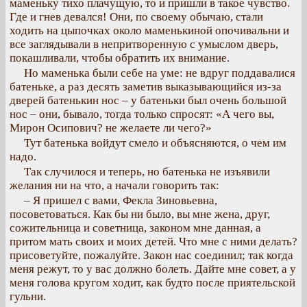
маменьку тихо плачущую, то и пришли в такое чувство.
Где и гнев девался! Они, по своему обычаю, стали
ходить на цыпочках около маменькиной опочивальни и
все заглядывали в непритворенную с умыслом дверь,
покашливали, чтобы обратить их внимание.
Но маменька были себе на уме: не вдруг поддавалися
батеньке, а раз десять заметив выказывающийся из-за
дверей батенькин нос – у батеньки был очень большой
нос – они, бывало, тогда только спросят: «А чего вы,
Мирон Осипович? не желаете ли чего?»
Тут батенька войдут смело и объясняются, о чем им
надо.
Так случилося и теперь, но батенька не изъявили
желания ни на что, а начали говорить так:
– Я пришел с вами, Фекла Зиновьевна,
посоветоваться. Как бы ни было, вы мне жена, друг,
сожительница и советница, законом мне данная, а
притом мать своих и моих детей. Что мне с ними делать?
присоветуйте, пожалуйте. Закон нас соединил; так когда
меня режут, то у вас должно болеть. Дайте мне совет, а у
меня голова кругом ходит, как будто после приятельской
гульни.