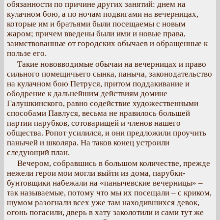
обязанности по причине других занятий: днем на
кулачном бою, а по ночам подвигами на вечерницах,
которые им и братьями были посещаемы с новым
жаром; причем введены были ими и новые права,
заимствованные от городских обычаев и обращенные к
пользе его.
Такие нововводимые обычаи на вечерницах и право
сильного помещичьего сынка, паныча, законодательство
на кулачном бою Петруся, притом поддакивание и
ободрение к дальнейшим действиям домине
Галушкинского, равно содействие художественными
способами Павлуся, весьма не нравилось большей
партии парубков, сотоварищей и членов нашего
общества. Ропот усилился, и они предложили проучить
панычей и школяра. На таков конец устроили
следующий план.
Вечером, собравшись в большом количестве, прежде
нежели герои мои могли выйти из дома, парубки-
бунтовщики набежали на «панычевские вечерницы» –
так называемые, потому что мы их посещали – с криком,
шумом разогнали всех уже там находившихся девок,
огонь погасили, дверь в хату заколотили и сами тут же