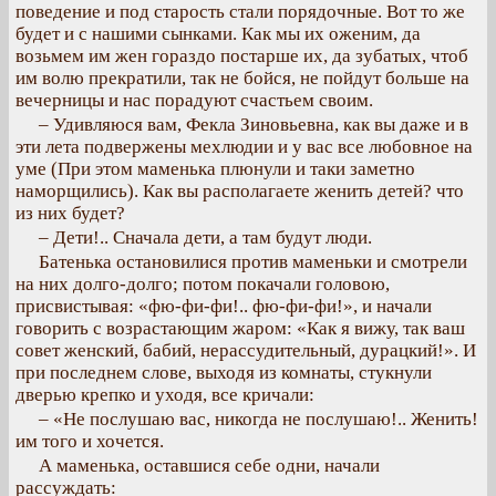
поведение и под старость стали порядочные. Вот то же
будет и с нашими сынками. Как мы их оженим, да
возьмем им жен гораздо постарше их, да зубатых, чтоб
им волю прекратили, так не бойся, не пойдут больше на
вечерницы и нас порадуют счастьем своим.
– Удивляюся вам, Фекла Зиновьевна, как вы даже и в
эти лета подвержены мехлюдии и у вас все любовное на
уме (При этом маменька плюнули и таки заметно
наморщились). Как вы располагаете женить детей? что
из них будет?
– Дети!.. Сначала дети, а там будут люди.
Батенька остановилися против маменьки и смотрели
на них долго-долго; потом покачали головою,
присвистывая: «фю-фи-фи!.. фю-фи-фи!», и начали
говорить с возрастающим жаром: «Как я вижу, так ваш
совет женский, бабий, нерассудительный, дурацкий!». И
при последнем слове, выходя из комнаты, стукнули
дверью крепко и уходя, все кричали:
– «Не послушаю вас, никогда не послушаю!.. Женить!
им того и хочется.
А маменька, оставшися себе одни, начали
рассуждать: