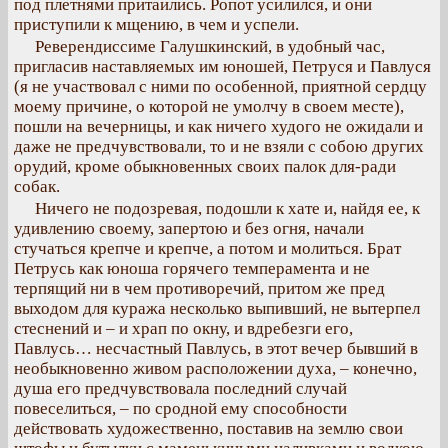
под плетнями притаились. Ропот усилился, и они
приступили к мщению, в чем и успели.
Реверендиссиме Галушкинский, в удобный час,
пригласив наставляемых им юношей, Петруся и Павлуся
(я не участвовал с ними по особенной, приятной сердцу
моему причине, о которой не умолчу в своем месте),
пошли на вечерницы, и как ничего худого не ожидали и
даже не предчувствовали, то и не взяли с собою других
орудий, кроме обыкновенных своих палок для-ради
собак.
Ничего не подозревая, подошли к хате и, найдя ее, к
удивлению своему, запертою и без огня, начали
стучаться крепче и крепче, а потом и молиться. Брат
Петрусь как юноша горячего темперамента и не
терпящий ни в чем противоречий, притом же пред
выходом для куража несколько выпивший, не вытерпел
стеснений и – и храп по окну, и вдребезги его,
Павлусь… несчастный Павлусь, в этот вечер бывший в
необыкновенно живом расположении духа, – конечно,
душа его предчувствовала последний случай
повеселиться, – по сродной ему способности
действовать художественно, поставив на землю свои