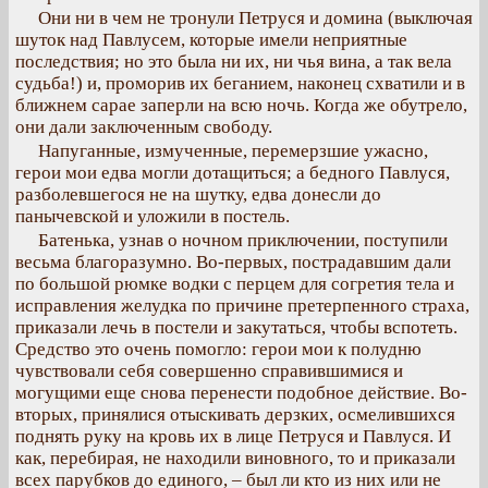
Они ни в чем не тронули Петруся и домина (выключая
шуток над Павлусем, которые имели неприятные
последствия; но это была ни их, ни чья вина, а так вела
судьба!) и, проморив их беганием, наконец схватили и в
ближнем сарае заперли на всю ночь. Когда же обутрело,
они дали заключенным свободу.
Напуганные, измученные, перемерзшие ужасно,
герои мои едва могли дотащиться; а бедного Павлуся,
разболевшегося не на шутку, едва донесли до
панычевской и уложили в постель.
Батенька, узнав о ночном приключении, поступили
весьма благоразумно. Во-первых, пострадавшим дали
по большой рюмке водки с перцем для согретия тела и
исправления желудка по причине претерпенного страха,
приказали лечь в постели и закутаться, чтобы вспотеть.
Средство это очень помогло: герои мои к полудню
чувствовали себя совершенно справившимися и
могущими еще снова перенести подобное действие. Во-
вторых, принялися отыскивать дерзких, осмелившихся
поднять руку на кровь их в лице Петруся и Павлуся. И
как, перебирая, не находили виновного, то и приказали
всех парубков до единого, – был ли кто из них или не