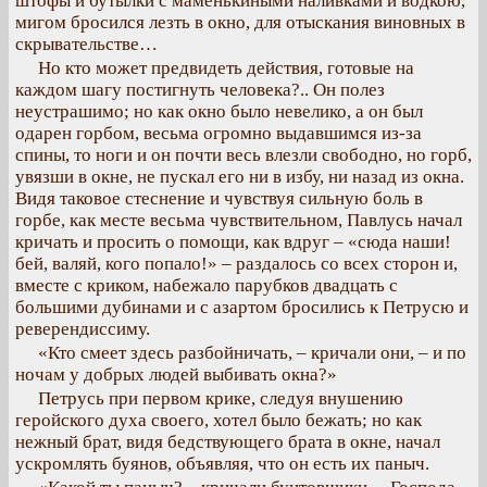
штофы и бутылки с маменькиными наливками и водкою,
мигом бросился лезть в окно, для отыскания виновных в
скрывательстве…
Но кто может предвидеть действия, готовые на
каждом шагу постигнуть человека?.. Он полез
неустрашимо; но как окно было невелико, а он был
одарен горбом, весьма огромно выдавшимся из-за
спины, то ноги и он почти весь влезли свободно, но горб,
увязши в окне, не пускал его ни в избу, ни назад из окна.
Видя таковое стеснение и чувствуя сильную боль в
горбе, как месте весьма чувствительном, Павлусь начал
кричать и просить о помощи, как вдруг – «сюда наши!
бей, валяй, кого попало!» – раздалось со всех сторон и,
вместе с криком, набежало парубков двадцать с
большими дубинами и с азартом бросились к Петрусю и
реверендиссиму.
«Кто смеет здесь разбойничать, – кричали они, – и по
ночам у добрых людей выбивать окна?»
Петрусь при первом крике, следуя внушению
геройского духа своего, хотел было бежать; но как
нежный брат, видя бедствующего брата в окне, начал
ускромлять буянов, объявляя, что он есть их паныч.