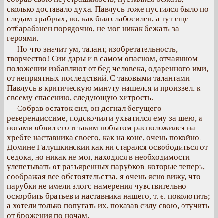
сколько доставало духа. Павлусь тоже пустился было по
следам храбрых, но, как был слабосилен, а тут еще
отбарабанен порядочно, не мог никак бежать за
героями.
Но что значит ум, талант, изобретательность,
творчество! Сии дары и в самом опасном, отчаянном
положении избавляют от бед человека, одаренного ими,
от неприятных последствий. С таковыми талантами
Павлусь в критическую минуту нашелся и произвел, к
своему спасению, следующую хитрость.
Собрав остаток сил, он догнал бегущего
реверендиссиме, подскочил и ухватился ему за шею, а
ногами обвил его и таким побытом расположился на
хребте наставника своего, как на коне, очень покойно.
Домине Галушкинский как ни старался освободиться от
седока, но никак не мог, находяся в необходимости
улепетывать от разъяренных парубков, которые теперь,
соображая все обстоятельства, я очень ясно вижу, что
парубки не имели злого намерения чувствительно
оскорбить братьев и наставника нашего, т. е. поколотить;
а хотели только попугать их, показав силу свою, отучить
от брожения по ночам.