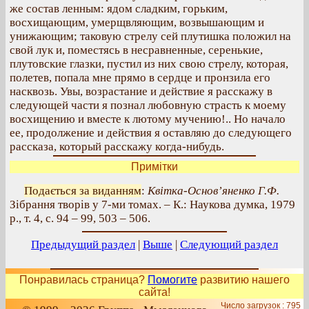
же состав ленным: ядом сладким, горьким,
восхищающим, умерщвляющим, возвышающим и
унижающим; таковую стрелу сей плутишка положил на
свой лук и, поместясь в несравненные, серенькие,
плутовские глазки, пустил из них свою стрелу, которая,
полетев, попала мне прямо в сердце и пронзила его
насквозь. Увы, возрастание и действие я расскажу в
следующей части я познал любовную страсть к моему
восхищению и вместе к лютому мучению!.. Но начало
ее, продолжение и действия я оставляю до следующего
рассказа, который расскажу когда-нибудь.
Примітки
Подається за виданням
:
Квітка-Основ’яненко Г.Ф.
Зібрання творів у 7-ми томах. – К.: Наукова думка, 1979
р., т. 4, с. 94 – 99, 503 – 506.
Предыдущий раздел
|
Выше
|
Следующий раздел
Понравилась страница?
Помогите
развитию нашего
сайта!
Число загрузок : 795