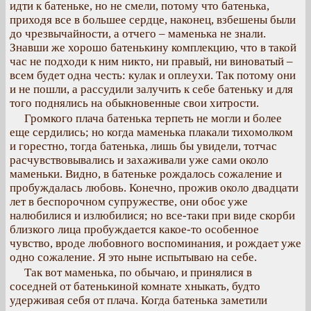
идти к батеньке, но не смели, потому что батенька,
приходя все в большее сердце, наконец, взбешены были
до чрезвычайности, а отчего – маменька не знали.
Знавши же хорошо батенькину комплекцию, что в такой
час не подходи к ним никто, ни правый, ни виноватый –
всем будет одна честь: кулак и оплеухи. Так потому они
и не пошли, а рассудили залучить к себе батеньку и для
того поднялись на обыкновенные свои хитрости.
Громкого плача батенька терпеть не могли и более
еще сердились; но когда маменька плакали тихомолком
и горестно, тогда батенька, лишь бы увидели, тотчас
расчувствовывались и захаживали уже сами около
маменьки. Видно, в батеньке рождалось сожаление и
пробуждалась любовь. Конечно, прожив около двадцати
лет в беспорочном супружестве, они обоє уже
налюбилися и излюбилися; но все-таки при виде скорби
близкого лица пробуждается какое-то особенное
чувство, вроде любовного воспоминания, и рождает уже
одно сожаление. Я это ныне испытываю на себе.
Так вот маменька, по обычаю, и принялися в
соседней от батенькиной комнате хныкать, будто
удерживая себя от плача. Когда батенька заметили