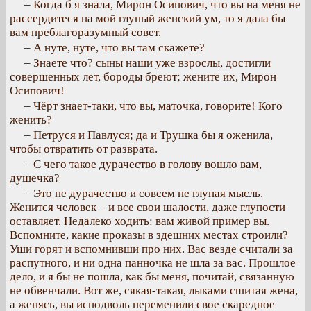
– Когда б я знала, Мирон Осипович, что вы на меня не
рассердитеся на мой глупый женский ум, то я дала бы
вам преблагоразумный совет.
– А нуте, нуте, что вы там скажете?
– Знаете что? сыны наши уже взрослы, достигли
совершенных лет, бороды бреют; жените их, Мирон
Осипович!
– Чёрт знает-таки, что вы, маточка, говорите! Кого
женить?
– Петруся и Павлуся; да и Трушка бы я оженила,
чтобы отвратить от разврата.
– С чего такое дурачество в голову вошло вам,
душечка?
– Это не дурачество и совсем не глупая мысль.
Женится человек – и все свои шалости, даже глупости
оставляет. Недалеко ходить: вам живой пример вы.
Вспомните, какие проказы в здешних местах строили?
Уши горят и вспомнивши про них. Вас везде считали за
распутного, и ни одна панночка не шла за вас. Прошлое
дело, и я бы не пошла, как бы меня, почитай, связанную
не обвенчали. Вот же, сякая-такая, лыками сшитая жена,
а женясь, вы исподволь переменили свое скаредное