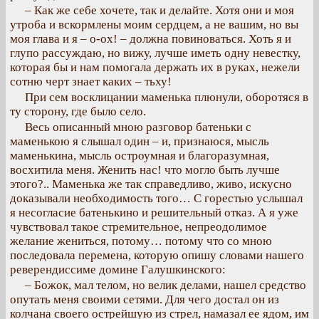
– Как же себе хочете, так и делайте. Хотя они и моя
утроба и вскормлены моим сердцем, а не вашим, но вы
моя глава и я – о-ох! – должна повиноваться. Хоть я и
глупо рассуждаю, но вижу, лучше иметь одну невестку,
которая бы и нам помогала держать их в руках, нежели
сотню черт знает каких – тьху!
При сем восклицании маменька плюнули, оборотяся в
ту сторону, где было село.
Весь описанный мною разговор батеньки с
маменькою я слышал один – и, признаюся, мысль
маменькина, мысль остроумная и благоразумная,
восхитила меня. Женить нас! что могло быть лучше
этого?.. Маменька же так справедливо, живо, искусно
доказывали необходимость того… С горестью услышал
я несогласие батенькино и решительный отказ. А я уже
чувствовал такое стремительное, непреодолимое
желание жениться, потому… потому что со мною
последовала перемена, которую опишу словами нашего
реверендиссиме домине Галушкинского:
– Божок, мал телом, но велик делами, нашел средство
опутать меня своими сетями. Для чего достал он из
колчана своего острейшую из стрел, намазал ее ядом, им