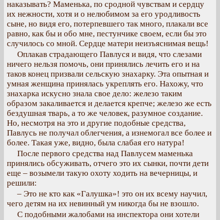
наказывать? Маменька, по сродной чувствам и сердцу
их нежности, хотя и о нелюбимом за его уродливость
сыне, но видя его, потерпевшего так много, плакали все
равно, как бы и обо мне, пестунчике своем, если бы это
случилось со мной. Сердце матери неизъяснимая вещь!
Оплакав страдающего Павлуся и видя, что слезами
ничего нельзя помочь, они принялись лечить его и на
таков конец призвали сельскую знахарку. Эта опытная и
умная женщина принялась укреплять его. Нахожу, что
знахарка искусно знала свое дело: железо таким
образом закаливается и делается крепче; железо же есть
бездушная тварь, а то же человек, разумное создание.
Но, несмотря на это и другие подобные средства,
Павлусь не получал облегчения, а изнемогал все более и
более. Такая уже, видно, была слабая его натура!
После первого средства над Павлусем маменька
принялись обсуживать, отчего это их сынки, почти дети
еще – возымели такую охоту ходить на вечерницы, и
решили:
– Это не кто как «Галушка»! это он их всему научил,
чего детям на их невинный ум никогда бы не взошло.
С подобными жалобами на инспектора они хотели