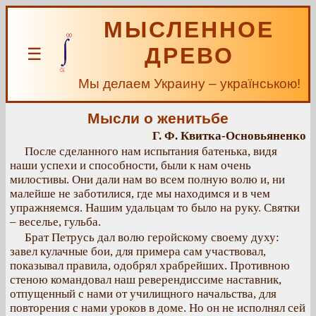
МЫСЛЕННОЕ
ДРЕВО
☰
Мы делаем Украину – українською!
Мысли о женитьбе
Г. Ф. Квитка-Основьяненко
После сделанного нам испытания батенька, видя
наши успехи и способности, были к нам очень
милостивы. Они дали нам во всем полную волю и, ни
малейше не заботилися, где мы находимся и в чем
упражняемся. Нашим удальцам то было на руку. Святки
– веселье, гульба.
Брат Петрусь дал волю геройскому своему духу:
завел кулачные бои, для примера сам участвовал,
показывал правила, одобрял храбрейших. Противною
стеною командовал наш реверендиссиме наставник,
отпущенный с нами от училищного начальства, для
повторения с нами уроков в доме. Но он не исполнял сей