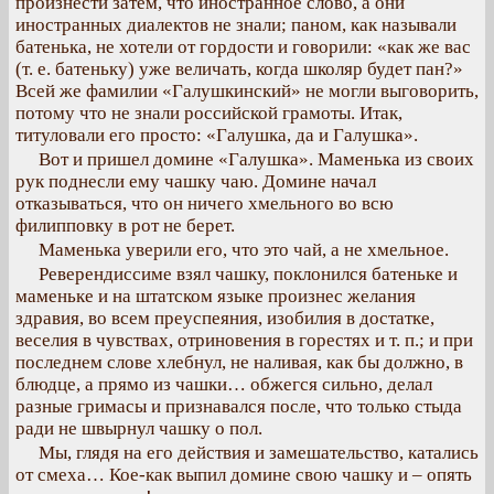
произнести затем, что иностранное слово, а они
иностранных диалектов не знали; паном, как называли
батенька, не хотели от гордости и говорили: «как же вас
(т. е. батеньку) уже величать, когда школяр будет пан?»
Всей же фамилии «Галушкинский» не могли выговорить,
потому что не знали российской грамоты. Итак,
титуловали его просто: «Галушка, да и Галушка».
Вот и пришел домине «Галушка». Маменька из своих
рук поднесли ему чашку чаю. Домине начал
отказываться, что он ничего хмельного во всю
филипповку в рот не берет.
Маменька уверили его, что это чай, а не хмельное.
Реверендиссиме взял чашку, поклонился батеньке и
маменьке и на штатском языке произнес желания
здравия, во всем преуспеяния, изобилия в достатке,
веселия в чувствах, отриновения в горестях и т. п.; и при
последнем слове хлебнул, не наливая, как бы должно, в
блюдце, а прямо из чашки… обжегся сильно, делал
разные гримасы и признавался после, что только стыда
ради не швырнул чашку о пол.
Мы, глядя на его действия и замешательство, катались
от смеха… Кое-как выпил домине свою чашку и – опять