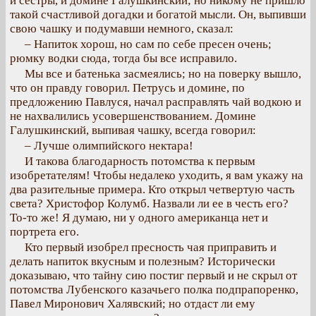
и сестры, и домине Галушкинский; но никому не пришло
такой счастливой догадки и богатой мысли. Он, выпивши
свою чашку и подумавши немного, сказал:
– Напиток хорош, но сам по себе пресен очень;
рюмку водки сюда, тогда бы все исправило.
Мы все и батенька засмеялись; но на поверку вышло,
что он правду говорил. Петрусь и домине, по
предложению Павлуся, начал расправлять чай водкою и
не нахвалились усовершенствованием. Домине
Галушкинский, выпивая чашку, всегда говорил:
– Лучше олимпийского нектара!
И такова благодарность потомства к первым
изобретателям! Чтобы недалеко уходить, я вам укажу на
два разительные примера. Кто открыл четвертую часть
света? Христофор Колумб. Назвали ли ее в честь его?
То-то же! Я думаю, ни у одного американца нет и
портрета его.
Кто первый изобрел пресность чая приправить и
делать напиток вкусным и полезным? Исторически
доказываю, что тайну сию постиг первый и не скрыл от
потомства Лубенского казачьего полка подпрапоренко,
Павел Миронович Халявский; но отдаст ли ему