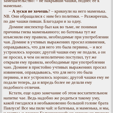
замешательство! – не накрывши чашки, поднес ее к
маменьке.
–
А зуски не хочешь
? – крикнули на него маменька.
NB. Они обращалися с ним без политики. – Разжиреешь,
по две чашки пивши. Благодари и за одну.
Домине инспектор был как во тьме, не понимая
причины гнева маменькиного; но батенька тут же
изъяснили ему правила, необходимые при употреблении
чая. Домине в учтивых выражениях просил извинения,
оправдываясь, что для него это была первина, – и все
устроилось хорошо; другой чашки ему не подали, а он
не просил, в чем он неполитично поступил, тут же
открыли ему правила, необходимые при употреблении
чаю. Домине в пристойно учтивых выражениях просил
извинения, оправдываясь, что для него это была
первина, и все устроилось хорошо; другой чашки ему не
подали теперь, да и впредь более не делали ему
подобного отличия.
Кстати, еще одно замечание об этом восхитительном
напитке чае. Ведь надобно же родиться такому уму,
какой гнездился в необыкновенно большой голове брата
Павлуся! Все мы пили чай: и батенька, и маменька, и мы,