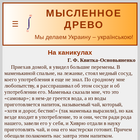
МЫСЛЕННОЕ
ДРЕВО
☰
Мы делаем Украину – українською!
На каникулах
Г. Ф. Квитка-Основьяненко
Приехав домой, я увидел большие перемены. В
маменькиной спальне, на лежанке, стоял медный сосуд,
коего употребления я еще не знал. По сродному мне
любопытству, я расспрашивал об этом сосуде и об
употреблении его. Маменька сказали мне, что это
«самовар»; в нем-де греется вода, а из воды
приготовляется напиток, называемый чай, который,
«хотя и дорог, бестия!» (так маменька выразили), но как
везде входит в употребление, то и они, чести ради рода
нашего, завели его у себя, и Хиврю отдали в науку
приготовлять чай, и она его мастерски готовит. Причем
обещали полакомить нас завтра этим напитком.