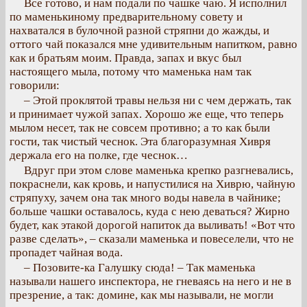
Все готово, и нам подали по чашке чаю. Я исполнил
по маменькиному предварительному совету и
нахватался в булочной разной стряпни до жажды, и
оттого чай показался мне удивительным напитком, равно
как и братьям моим. Правда, запах и вкус был
настоящего мыла, потому что маменька нам так
говорили:
– Этой проклятой травы нельзя ни с чем держать, так
и принимает чужой запах. Хорошо же еще, что теперь
мылом несет, так не совсем противно; а то как были
гости, так чистый чеснок. Эта благоразумная Хивря
держала его на полке, где чеснок…
Вдруг при этом слове маменька крепко разгневались,
покраснели, как кровь, и напустилися на Хиврю, чайную
стряпуху, зачем она так много воды навела в чайнике;
больше чашки оставалось, куда с нею деваться? Жирно
будет, как этакой дорогой напиток да выливать! «Вот что
разве сделать», – сказали маменька и повеселели, что не
пропадет чайная вода.
– Позовите-ка Галушку сюда! – Так маменька
называли нашего инспектора, не гневаясь на него и не в
презрение, а так: домине, как мы называли, не могли