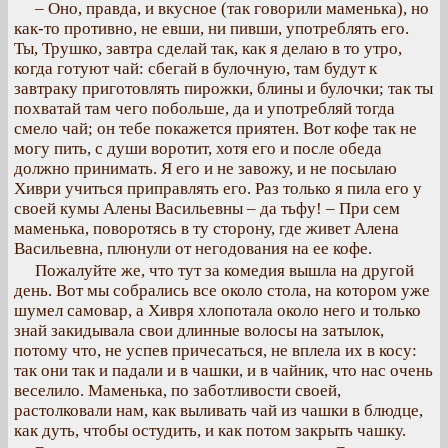
– Оно, правда, и вкусное (так говорили маменька), но
как-то противно, не евши, ни пивши, употреблять его.
Ты, Трушко, завтра сделай так, как я делаю в то утро,
когда готуют чай: сбегай в булочную, там будут к
завтраку приготовлять пирожки, блины и булочки; так ты
похватай там чего побольше, да и употребляй тогда
смело чай; он тебе покажется приятен. Вот кофе так не
могу пить, с души воротит, хотя его и после обеда
должно принимать. Я его и не завожу, и не посылаю
Хиври учиться приправлять его. Раз только я пила его у
своей кумы Алены Васильевны – да тьфу! – При сем
маменька, поворотясь в ту сторону, где живет Алена
Васильевна, плюнули от негодования на ее кофе.
Пожалуйте же, что тут за комедия вышла на другой
день. Вот мы собрались все около стола, на котором уже
шумел самовар, а Хивря хлопотала около него и только
знай закидывала свои длинные волосы на затылок,
потому что, не успев причесаться, не вплела их в косу:
так они так и падали и в чашки, и в чайник, что нас очень
веселило. Маменька, по заботливости своей,
растолковали нам, как выливать чай из чашки в блюдце,
как дуть, чтобы остудить, и как потом закрыть чашку.