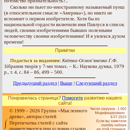
потомство признательность?..
Сколько ни пьют по-иностранному называемый пунш
(в относительном смысле «Америка»), но никто не
вспомнит о первом изобретателе. Хотя бы из
национальной гордости включили имя Павлуся в список
людей, своими изобретениями бывших полезными
человечеству своими изобретениями! И я увлекся духом
времени!
Примітки
Подається за виданням
:
Квітка-Основ’яненко Г.Ф.
Зібрання творів у 7-ми томах. – К.: Наукова думка, 1979
р., т. 4, с. 84 – 86, 499 – 500.
Предыдущий раздел
|
Выше
|
Следующий раздел
Понравилась страница?
Помогите
развитию нашего
сайта!
Число загрузок : 1 002
© 1999 – 2026 Группа «Мысленного
Модифицировано :
древа», авторы статей
8.07.2023
Если вы заметили
Перепечатка статей с сайта
ошибку набора
приветствуется при условии ссылки
на этой странице,